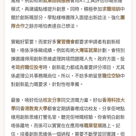
風格。例如有啲
就業諮詢服務
會用A.I.工具評估你嘅思維
模式，再建議點樣提升創意。同時，積極參加
求職培訓
中
關於創新嘅部分，學點樣喺團隊入面提出新諗法，強化
團
隊合作
之餘亦唔怕表達自己想法。
實戰好緊要！而家好多
實習機會
都要求申請者有創新經
驗，唔係淨係睇成績。例如有啲
大灣區就業
計劃，會特別
揀選識得用創新思維處理跨境問題嘅人先。政府方面，投
考
政府職位投考
時，創新能力都成為重要評分項目，尤其
係處理公共事務嘅崗位。所以，不妨多啲留意
職位空缺
中
對創新能力嘅要求，針對性咁準備。
最後，唔好低估
校友分享
同交流嘅力量。好似
香港科技大
學
同
香港教育大學
都會定期請番嚟成功校友，分享佢哋點
樣用創新思維打響名堂。聽完佢哋嘅經驗，你會明白創新
唔係離地，而係可以實實在在應用喺
職業發展
路上。記
住，培養創新思維係一個過程，需要不斷學習同實踐，但