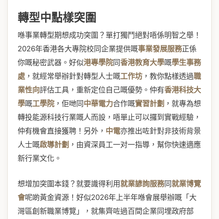
轉型中點樣突圍
喺事業轉型期想成功突圍？單打獨鬥絕對唔係明智之舉！
2026年香港各大專院校同企業提供嘅
事業發展服務
正係
你嘅秘密武器。好似
港專學院
同
香港教育大學
嘅
學生事務
處
，就經常舉辦針對轉型人士嘅
工作坊
，教你點樣透過
職
業性向
評估工具，重新定位自己嘅優勢。仲有
香港科技大
學
嘅
工學院
，佢哋同
中華電力
合作嘅
實習計劃
，就專為想
轉投能源科技行業嘅人而設，唔單止可以攞到實戰經驗，
仲有機會直接獲聘！另外，
中電
亦推出咗針對非技術背景
人士嘅
啟導計劃
，由資深員工一对一指導，幫你快速適應
新行業文化。
想增加突圍本錢？就要識得利用
就業諺詢服務
同
就業博覽
會
呢啲黃金資源！好似2026年上半年喺會展舉辦嘅「大
灣區創新職業博覽」，就集齊咗過百間企業同埋政府部