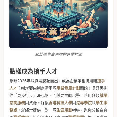
關於學生事務處的專業插圖
點樣成為搶手人才
想喺2026年嘅職場脫穎而出，成為企業爭相聘用嘅
搶手
人才
？咁就要由制定清晰嘅
事業發展計劃
開始！唔好再抱
住「見步行步」嘅心態，而係要主動出擊，善用各類
就業
諮詢服務
同資源。好似
香港科技大學
同
港專學院
嘅
學生事
務處
，就經常提供一對一嘅
生涯規劃
輔導，幫你分析自身