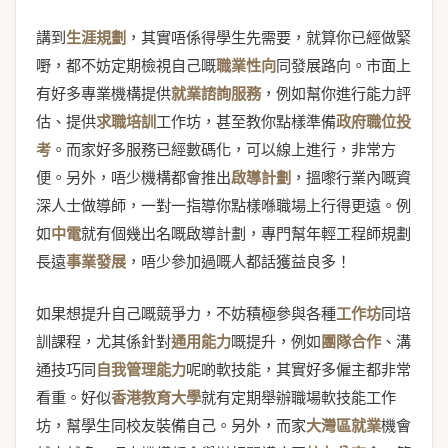
講到
生涯規劃
，其實唔係得學生先需要，就算你已經做緊
嘢，都不妨定期檢視自己嘅
職業性向
同發展路向。市面上
有好多專業機構提供
就業諮詢服務
，例如幫你進行能力評
估、提供
求職培訓
工作坊，甚至教你點樣準備
政府職位投
考
。而家好多服務已經數碼化，可以線上進行，非常方
便。另外，唔少機構都會推出
啟導計劃
，搵嚟行業內嘅資
深人士做導師，一對一指導你點樣喺職場上行得更遠。例
如
中電
就有個幾出名嘅啟導計劃，專門幫年輕工程師規劃
長遠
事業發展
，唔少參加過嘅人都話獲益良多！
如果想提升自己嘅競爭力，不妨積極參與各種
工作坊
同培
訓課程，尤其係針對
通用能力
嘅提升，例如
團隊合作
、溝
通技巧同
自我管理能力
呢啲軟技能，其實好多僱主都非常
看重。好似
香港教育大學
就有定期舉辦職場軟技能工作
坊，幫學生同校友裝備自己。另外，而家
大灣區就業
機會