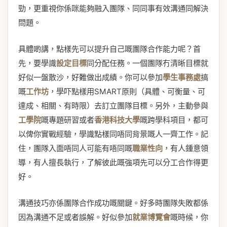
勁，更重視你係咪能夠融入團隊、同同事有效溝通同解決
問題。
具體啲講，點樣先可以提升自己嘅團隊合作能力呢？首
先，要學識
設定目標
同分配任務。一個團隊冇清晰目標就
好似一盤散沙，好難做出成績。你可以參加
學生事務處
搞
嘅
工作坊
，學吓點樣用SMART原則（具體、可衡量、可
達成、相關、有時限）去訂立團隊目標。另外，主動參與
工學院
嘅專題研習或者
香港科技大學
嘅跨學科項目，都可
以俾你實戰經驗，學識點樣同唔同背景嘅人一齊工作。記
住，團隊入面唔同人可能有唔同嘅
職業性向
，有人鍾意領
導，有人擅長執行，了解彼此嘅強項先可以分工合作得更
好。
溝通技巧亦係團隊合作成功嘅關鍵。好多時團隊失敗都係
因為溝通不足或者誤解。好似參加
就業博覽會
嘅時候，你