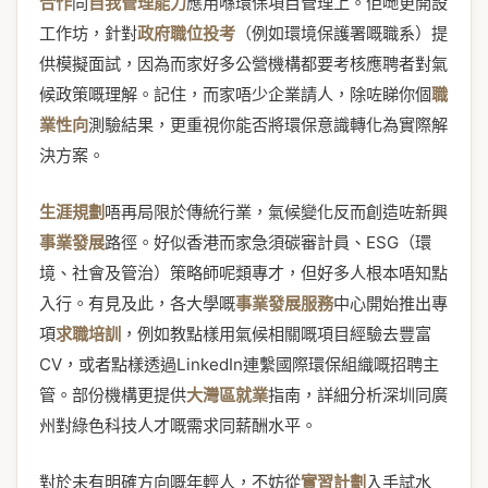
合作
同
自我管理能力
應用喺環保項目管理上。佢哋更開設
工作坊，針對
政府職位投考
（例如環境保護署嘅職系）提
供模擬面試，因為而家好多公營機構都要考核應聘者對氣
候政策嘅理解。記住，而家唔少企業請人，除咗睇你個
職
業性向
測驗結果，更重視你能否將環保意識轉化為實際解
決方案。
生涯規劃
唔再局限於傳統行業，氣候變化反而創造咗新興
事業發展
路徑。好似香港而家急須碳審計員、ESG（環
境、社會及管治）策略師呢類專才，但好多人根本唔知點
入行。有見及此，各大學嘅
事業發展服務
中心開始推出專
項
求職培訓
，例如教點樣用氣候相關嘅項目經驗去豐富
CV，或者點樣透過LinkedIn連繫國際環保組織嘅招聘主
管。部份機構更提供
大灣區就業
指南，詳細分析深圳同廣
州對綠色科技人才嘅需求同薪酬水平。
對於未有明確方向嘅年輕人，不妨從
實習計劃
入手試水