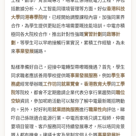
工程、數學）背景嘅專才，唔單止係傳統電力工程，仲包
括數據分析、人工智能同環境管理等方面。好似
香港科技
大學
同
港專學院
咁，已經開始調整課程內容，加強同業界
合作，為學生提供更貼近市場需要嘅技能培訓。中電亦積
極同各大院校合作，推出針對性強嘅
實習計劃
同
啟導計
劃
，等學生可以早啲接觸行業實況，累積工作經驗，為未
來
事業發展
鋪路。
點樣準備好自己，迎接中電轉型帶嚟嘅機遇？首先，學生
同求職者應該善用學校提供嘅
事業發展服務
，例如
學生事
務處
經常舉辦嘅
工作坊
同
就業覽會
。
香港教育大學
同
工學
院
等院校，都會不定期邀請企業代表分享行業趨勢同
職位
空缺
資訊，參加呢啲活動可以幫你了解中電最新嘅招聘動
向。另外，好好利用
就業諮詢服務
進行
職業性向
評估，睇
吓自己係咪適合能源行業。中電而家唔只請工程師，仲需
要項目管理、客戶服務同可持續發展專才，所以唔同背景
嘅人都有機會。建議大家及早制定個人化嘅
事業發展計