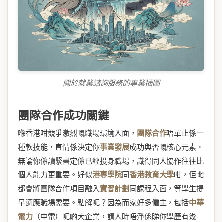
關於就業諮詢服務的專業插圖
團隊合作成功關鍵
喺香港咁競爭激烈嘅職場環境入面，
團隊合作
唔單止係一
種軟技能，直情係決定你
事業發展
成功與否嘅核心元素。
無論你係讀緊書定係已經投身職場，識得同人協作往往比
個人能力更重要。好似
港專學院
同
香港教育大學
咁，佢哋
都會將團隊合作項目融入
實習計劃
同課程入面，等學生提
早適應職場需要。點解呢？因為而家好多僱主，包括
中華
電力
（中電）呢啲大企業，請人時唔淨係睇你學歷有幾