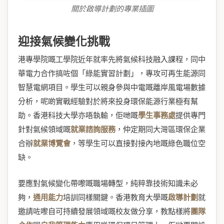
關於啟導計劃的專業插圖
迎接氣候變化挑戰
港專學院嘅工學院近年就率先將氣候科技融入課程，同中
華電力合作搞咗個「綠能實習計劃」，專攻可再生能源同
智慧電網項目。學生可以親身參與中電嘅離岸風電場數據
分析，呢啲實戰經驗對於將來投身環保能源行業極有幫
助。香港科技大學亦唔執輸，佢哋嘅
學生事務處
提供專門
針對氣候領域嘅
就業諮詢服務
，仲定期同大灣區環保企業
合辦
就業博覽會
，等學生可以直接對接內地嘅綠色職位空
缺。
要應對氣候變化帶嚟嘅職場轉型，純粹靠技術知識未必
夠，
通用能力
培訓同樣關鍵。香港教育大學嘅
啟導計劃
就
邀請咗嚟自可持續發展領域嘅校友做分享，教點樣將
團隊