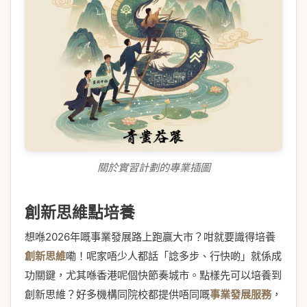
關於實習計劃的專業插圖
創新思維點培養
想喺2026年嘅事業發展路上跑贏大市？咁就要識得培養
創新思維
嘞！呢家唔少人都話「諗多步、行快啲」就係成
功關鍵，尤其喺香港呢個快節奏城市。點樣先可以培養到
創新思維？好多機構同院校都提供唔同嘅
事業發展服務
，