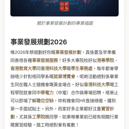
關於事業發展計劃的專業插圖
事業發展規劃2026
喺2026年想規劃好你嘅
事業發展計劃
，真係要及早準備
同善用各種
事業發展服務
！好多大專院校好似
港專學院
、
香港教育大學
同
香港科技大學
嘅
學生事務處
，每年都會舉
辦唔少針對唔同學系嘅
就業博覽會
，呢啲活動絕對係畢業
生同在職人士搵機會嘅黃金場合。好似
香港科技大學
嘅工
程學院就會同
中華電力
（中電）合作搞專場招聘，唔單止
可以即場了解
職位空缺
，仲有機會同HR直接傾偈，攞到
第一手面試貼士。另外，而家好多企業都好注重
實習計
劃
，尤其係
工學院
嘅同學，如果喺畢業前已經有相關行業
嘅實習經驗，搵工時絕對會有着數！