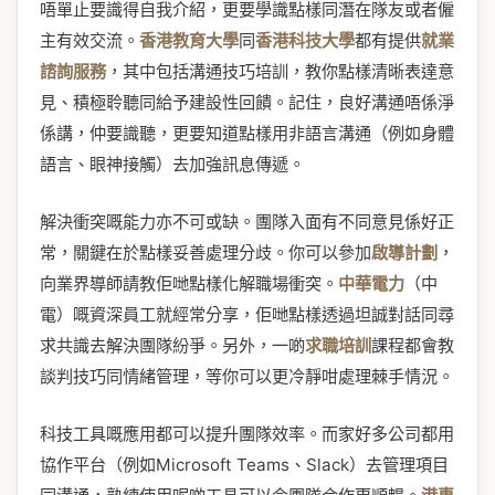
唔單止要識得自我介紹，更要學識點樣同潛在隊友或者僱
主有效交流。
香港教育大學
同
香港科技大學
都有提供
就業
諮詢服務
，其中包括溝通技巧培訓，教你點樣清晰表達意
見、積極聆聽同給予建設性回饋。記住，良好溝通唔係淨
係講，仲要識聽，更要知道點樣用非語言溝通（例如身體
語言、眼神接觸）去加強訊息傳遞。
解決衝突嘅能力亦不可或缺。團隊入面有不同意見係好正
常，關鍵在於點樣妥善處理分歧。你可以參加
啟導計劃
，
向業界導師請教佢哋點樣化解職場衝突。
中華電力
（中
電）嘅資深員工就經常分享，佢哋點樣透過坦誠對話同尋
求共識去解決團隊紛爭。另外，一啲
求職培訓
課程都會教
談判技巧同情緒管理，等你可以更冷靜咁處理棘手情況。
科技工具嘅應用都可以提升團隊效率。而家好多公司都用
協作平台（例如Microsoft Teams、Slack）去管理項目