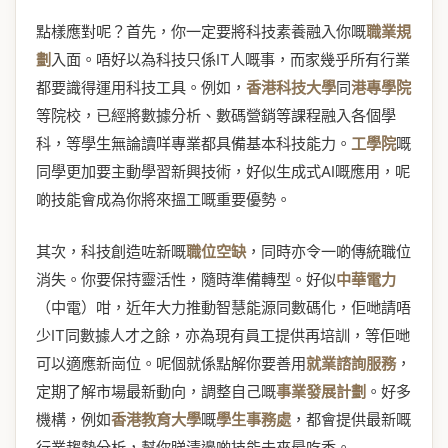
點樣應對呢？首先，你一定要將科技素養融入你嘅
職業規
劃
入面。唔好以為科技只係IT人嘅事，而家幾乎所有行業
都要識得運用科技工具。例如，
香港科技大學
同
港專學院
等院校，已經將數據分析、數碼營銷等課程融入各個學
科，等學生無論讀咩專業都具備基本科技能力。
工學院
嘅
同學更加要主動學習新興技術，好似生成式AI嘅應用，呢
啲技能會成為你將來搵工嘅重要優勢。
其次，科技創造咗新嘅
職位空缺
，同時亦令一啲傳統職位
消失。你要保持靈活性，隨時準備轉型。好似
中華電力
（中電）咁，近年大力推動智慧能源同數碼化，佢哋請唔
少IT同數據人才之餘，亦為現有員工提供再培訓，等佢哋
可以適應新崗位。呢個就係點解你要善用
就業諮詢服務
，
定期了解市場最新動向，調整自己嘅
事業發展計劃
。好多
機構，例如
香港教育大學
嘅
學生事務處
，都會提供最新嘅
行業趨勢分析，幫你睇清邊啲技能未來最吃香。