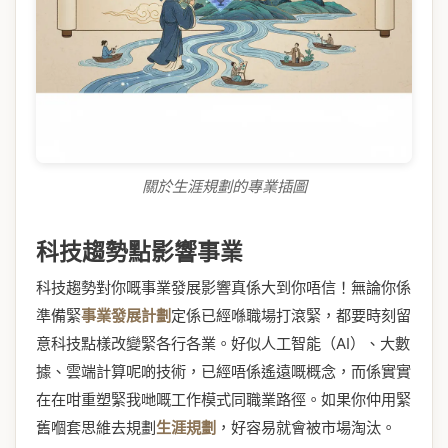
關於生涯規劃的專業插圖
科技趨勢點影響事業
科技趨勢對你嘅事業發展影響真係大到你唔信！無論你係
準備緊
事業發展計劃
定係已經喺職場打滾緊，都要時刻留
意科技點樣改變緊各行各業。好似人工智能（AI）、大數
據、雲端計算呢啲技術，已經唔係遙遠嘅概念，而係實實
在在咁重塑緊我哋嘅工作模式同職業路徑。如果你仲用緊
舊嗰套思維去規劃
生涯規劃
，好容易就會被市場淘汰。