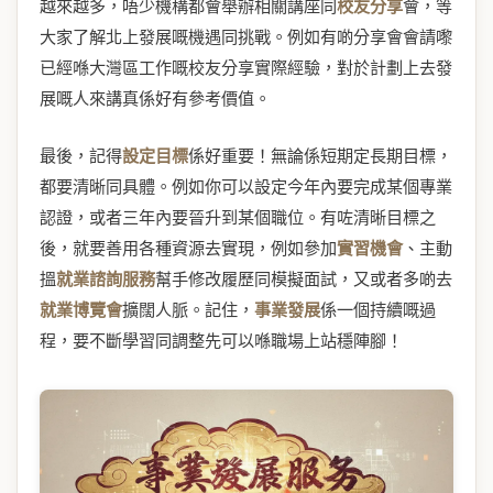
越來越多，唔少機構都會舉辦相關講座同
校友分享
會，等
大家了解北上發展嘅機遇同挑戰。例如有啲分享會會請嚟
已經喺大灣區工作嘅校友分享實際經驗，對於計劃上去發
展嘅人來講真係好有參考價值。
最後，記得
設定目標
係好重要！無論係短期定長期目標，
都要清晰同具體。例如你可以設定今年內要完成某個專業
認證，或者三年內要晉升到某個職位。有咗清晰目標之
後，就要善用各種資源去實現，例如參加
實習機會
、主動
搵
就業諮詢服務
幫手修改履歷同模擬面試，又或者多啲去
就業博覽會
擴闊人脈。記住，
事業發展
係一個持續嘅過
程，要不斷學習同調整先可以喺職場上站穩陣腳！