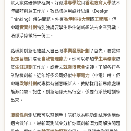
幫大家突破傳統框架。好似
港專學院
同
香港教育大學
就不
時舉辦創意工作坊，教點樣運用設計思維（Design
Thinking）解決問題。仲有
香港科技大學
嘅
工學院
，佢
哋嘅
實習計劃
特別強調要學生帶住創新想法去企業實戰，
唔係淨係做死一份工。
點樣將創新思維融入自己嘅
事業發展計劃
？首先，要識得
設定目標
同培養
自我管理能力
。你可以參加
學生事務處
搞
嘅
生涯規劃
工作坊，或者去
就業博覽會
偷師，了解各行各
業點樣創新。近年好多公司好似
中華電力
（中電）咁，佢
哋嘅
啟導計劃
就專搵有創意嘅新人，教點樣用新思維處理
能源問題。記住，創新唔係天馬行空，係要有系統咁訓練
出來。
職業性向
測試都可以幫到手！唔好以為呢啲測試淨係講你
適合做咩工，最新嘅測試會分析你嘅創新潛力同解決問題