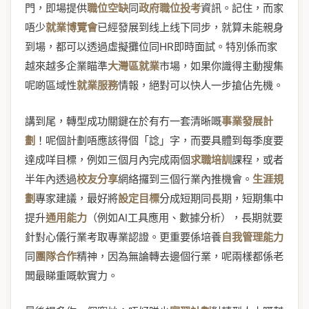
門，即場提供
職位空缺
同
政府職位投考
資訊。記住，而家
唔少
就業博覽會
已經發展到线上线下同步，就算未能親身
到場，都可以透過虛擬攤位同HR即時面試。特別係而家
越來越多企業瞄準
大灣區就業
市場，如果你識得主動搜集
呢啲區域性
就業服務
情報，絕對可以快人一步搶佔先機。
講到尾，轉型成功關鍵在於有冇一套清晰嘅
事業發展計
劃
！呢個計劃唔應該得個「諗」字，而要具體到每季度要
達成咩目標，例如三個月內完成兩個
求職培訓
課程，或者
半年內透過
校友分享
網絡攞到三個行業內推機會。
生涯規
劃
專家建議，最好將
設定目標
分成短期同長期，短期集中
提升
通用能力
（例如AI工具應用、數據分析），長期就要
針對心儀行業考取專業認證。更重要係培養
自我管理能力
同
團隊合作
精神，因為無論轉去邊個行業，呢兩樣都係老
闆最睇重嘅軟實力。