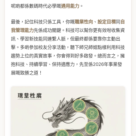
呢啲都係數碼時代必學嘅
通用能力
。
最後，記住科技只係工具，你嘅
職業性向
、
設定目標
同
自
我管理能力
先係成功關鍵。科技可以幫你更有效咁收集資
訊、學習新技能同連繫人脈，但最終都係要靠你主動出
擊。多啲參加校友分享活動，聽下師兄師姐點樣利用科技
趨勢上位的真實故事，你會得到好多啟發。總而言之，擁
抱科技、持續學習、保持適應力，先至係2026年事業發
展嘅致勝之道！