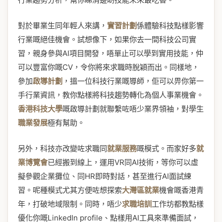
對於畢業生同年輕人來講，
實習計劃
係體驗科技點樣影響
行業嘅絕佳機會。試想像下，如果你去一間科技公司實
習，親身參與AI項目開發，唔單止可以學到實用技能，仲
可以豐富你嘅CV，令你將來求職時脫穎而出。同樣地，
參加
啟導計劃
，搵一位科技行業嘅導師，佢可以畀你第一
手行業資訊，教你點樣將科技趨勢轉化為個人事業機會。
香港科技大學
嘅啟導計劃就聯繫咗唔少業界領袖，對學生
職業發展
極有幫助。
另外，科技亦改變咗求職同
就業服務
嘅模式。而家好多
就
業博覽會
已經搬到線上，運用VR同AI技術，等你可以虛
擬參觀企業攤位、同HR即時對話，甚至進行AI面試練
習。呢種模式尤其方便咗想探索
大灣區就業
機會嘅香港青
年，打破地域限制。同時，唔少
求職培訓
工作坊都教點樣
優化你嘅LinkedIn profile、點樣用AI工具來準備面試，