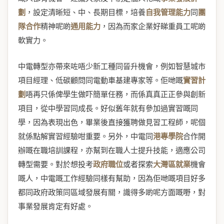
劃
，設定清晰短、中、長期目標，培養
自我管理能力
同
團
隊合作
精神呢啲
通用能力
，因為而家企業好睇重員工呢啲
軟實力。
中電轉型亦帶來咗唔少新工種同晉升機會，例如智慧城市
項目經理、低碳顧問同電動車基建專家等。佢哋嘅
實習計
劃
唔再只係俾學生做吓簡單任務，而係真真正正參與創新
項目，從中學習同成長。好似舊年就有參加過實習嘅同
學，因為表現出色，畢業後直接獲聘做見習工程師，呢個
就係點解實習經驗咁重要。另外，中電同
港專學院
合作開
辦嘅在職培訓課程，亦幫到在職人士提升技能，適應公司
轉型需要。對於想投考
政府職位
或者探索
大灣區就業
機會
嘅人，中電嘅工作經驗同樣有幫助，因為佢哋嘅項目好多
都同政府政策同區域發展有關，識得多啲呢方面嘅嘢，對
事業發展肯定有好處。