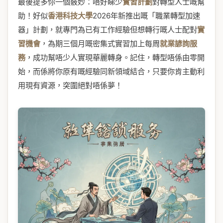
最後提多你一個竅妙：唔好睇少
實習計劃
對轉型人士嘅幫
助！好似
香港科技大學
2026年新推出嘅「職業轉型加速
器」計劃，就專門為已有工作經驗但想轉行嘅人士配對
實
習機會
，為期三個月嘅密集式實習加上每周
就業諺詢服
務
，成功幫唔少人實現華麗轉身。記住，轉型唔係由零開
始，而係將你原有嘅經驗同新領域結合，只要你肯主動利
用現有資源，突圍絕對唔係夢！