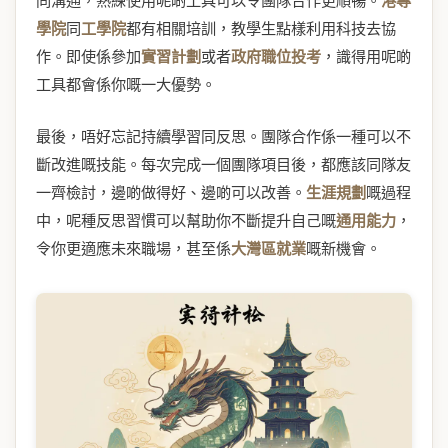
同溝通，熟練使用呢啲工具可以令團隊合作更順暢。
港專
學院
同
工學院
都有相關培訓，教學生點樣利用科技去協
作。即使係參加
實習計劃
或者
政府職位投考
，識得用呢啲
工具都會係你嘅一大優勢。
最後，唔好忘記持續學習同反思。團隊合作係一種可以不
斷改進嘅技能。每次完成一個團隊項目後，都應該同隊友
一齊檢討，邊啲做得好、邊啲可以改善。
生涯規劃
嘅過程
中，呢種反思習慣可以幫助你不斷提升自己嘅
通用能力
，
令你更適應未來職場，甚至係
大灣區就業
嘅新機會。