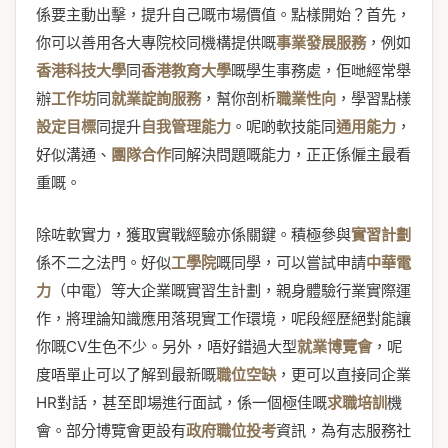
係要主動出擊，提升自己嘅市場價值。點樣開始？首先，
你可以善用各大專院校同機構提供嘅
事業發展服務
，例如
香港科技大學
同
香港教育大學
嘅學生事務處，佢哋經常舉
辦
工作坊
同
就業諚詢服務
，幫你剖析
職業性向
，學習點樣
設定目標
同提升
自我管理能力
。呢啲軟技能同
通用能力
，
好似溝通、
團隊合作
同解決問題嘅能力，正正係僱主最看
重嘅。
除咗軟實力，獲取實戰經驗亦係關鍵。積極參與
實習計劃
係不二之法門。好似
工學院
嘅同學，可以嘗試申請
中華電
力
（中電）等大企業嘅實習生計劃，親身體驗行業實際運
作，將理論知識應用落現實工作環境，呢段經歷絕對能讓
你嘅CV生色不少。另外，唔好錯過大型
就業博覽會
，呢
度唔單止可以了解到最新嘅
職位空缺
，更可以直接同企業
HR對話，甚至即場進行面試，係一個極佳嘅
求職培訓
機
會。部分博覽會更設有
政府職位投考
資訊，為有志服務社