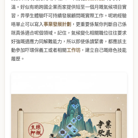
溫。好似有啲跨國企業而家提供短至一個月嘅氣候項目實
習，畀學生體驗吓可持續發展顧問嘅實際工作。呢啲經驗
唔單止可以寫入
事業發展計劃
，更重要係幫你判斷自己係
咪真係適合呢個領域。記住，氣候變化相關職位往往要求
好強嘅適應力同解難能力，所以即使係讀緊書，都應該主
動參加吓環保義工或者相關
工作坊
，建立自己嘅綠色技能
履歷。