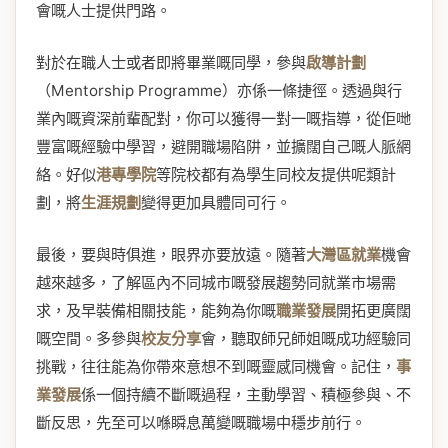
會嘅人士提供門路。
對於在職人士或者即將畢業嘅同學，參與
啟導計劃
（Mentorship Programme）亦係一條捷徑。透過與行
業內嘅資深前輩配對，你可以獲得一對一嘅指導，從佢哋
豐富嘅經驗中學習，避開職場陷阱，並擴闊自己嘅人脈網
絡。好似
港專學院
等院校都有為學生同校友提供呢類計
劃，將
生涯規劃
變得更加具體同可行。
最後，要與時俱進，眼界亦要放遠。隨著
大灣區就業
機會
越來越多，了解區內不同城市嘅發展趨勢同就業市場需
求，及早裝備相關技能，能夠為你嘅
職業發展
開拓更廣闊
嘅空間。多參與
校友分享
會，聽取師兄師姐嘅成功經驗同
挑戰，往往能為你帶來意想不到嘅靈感同機會。記住，
事
業發展
係一個持續不斷嘅過程，主動學習、積極參與、不
斷反思，先至可以喺瞬息萬變嘅職場中穩步前行。