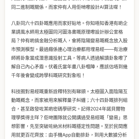
同二進制嘅關係，而家仲有人用佢哋嚟設計AI算法㗎！
八卦同六十四卦嘅應用而家好貼地。你知唔知香港有啲企
業請風水師用太極圖同河圖洛書嘅原理嚟設計辦公室格
局？仲有啲搞金融分析嘅人，會將陰陽變易嘅概念放入股
市預測模型。最過癮係連心理治療都用埋易經——有治療
師將卦象當成潛意識投射工具，等病人透過解讀卦象嚟了
解自己內心矛盾。伏羲氏當年畫八卦嗰陣，應該估唔到幾
千年後會變成跨學科嘅研究對象啦！
科技圈對易經嘅重新詮釋特別有睇頭。太極圖入面陰陽互
動嘅概念，而家被用來解釋量子糾纏；六十四卦嘅排列組
合，甚至啟發咗某啲密碼學研究。記得2024年諾貝爾物
理學獎得主咩？佢哋團隊就公開講過受易經嘅「變易」思
想影響，先至突破咗納米材料嘅穩定性問題。至於民間應
用就更百花齊放：由手機App自動排卦，到用大數據分析