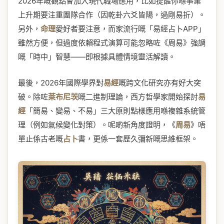
2026年嘅觀點會加入現代職場應用，比如提醒你喺事業
上升期要注重團隊合作（因乾卦六爻皆陽，過剛易折）。
另外，
命理
愛好者要注意，而家流行嘅「易經占卜APP」
雖然方便，但過度依賴程式演算可能忽略咗《周易》強調
嘅「時中」智慧——即根據具體情境靈活解讀。
最後，2026年國際學界對
易經
嘅跨文化研究亦有好大突
破。除咗
萊布尼茨
嘅二進制理論，西方哲學家開始探討
易
經
「簡易、變易、不易」三大原則點樣應用喺複雜系統管
理（例如氣候變化對策）。呢啲新角度證明，《
周易
》唔
單止係古老嘅
占卜
書，更係一套歷久彌新嘅思維框架。