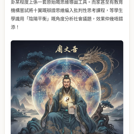
卦某程度上係一套原始嘅思維導圖工具。而家甚至有教育
機構嘗試將十翼嘅辯證思維編入批判性思考課程，等學生
學識用「陰陽平衡」嘅角度分析社會議題，效果仲幾唔錯
添！