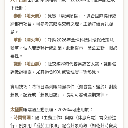
下幾卦：
-
泰卦（地天泰）
：象徵「溝通順暢」，適合團隊協作或
跨部門項目，可參考其陰陽交泰之理，主動打破資訊孤
島。
-
革卦（澤火革）
：呼應2026年全球科技同環保政策嘅
變革，個人若想轉行或創業，此卦提示「破舊立新」嘅必
要性。
-
謙卦（地山謙）
：社交媒體時代容易鋒芒太露，謙卦強
調低調積累，尤其適合KOL或管理層平衡形象。
實用技巧：將每日遇到嘅關鍵事件（如會議、簽約）對應
卦象，記錄成「卦象日誌」，長期可發現週期規律。
太極圖
嘅陰陽互動原理，2026年可應用於：
-
時間管理
：陽（主動工作）與陰（休息充電）需交替進
行，例如用「番茄工作法」配合卦象時段（如乾卦時段高