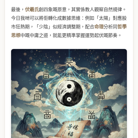
最後，
伏羲氏
創四象嘅原意，其實係教人觀察自然規律。
今日我哋可以將佢轉化成數據思維：例如「太陽」對應股
市狂熱期，「少陰」似經濟調整期，配合
命理
分析同
哲學
思想
中嘅中庸之道，就能更精準掌握運勢起伏嘅節奏。