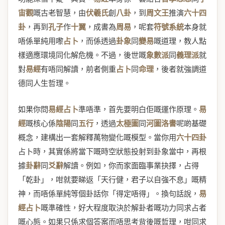
宙觀
嘅古老智慧，由
伏羲氏
創
八卦
，到
周文王
推演
六十四
卦
，再到
孔子
作
十翼
，成書為
周易
，呢套
符號系統
本身就
唔係單純用嚟
占卜
，而係透過
卦象
同
變易
嘅道理，教人點
樣適應環境同化解危機。不過，後世嘅
象數派
同
義理派
就
對
易經
有唔同解讀，前者側重
占卜
同
命理
，後者就強調道
德同人生哲理。
如果你問
易經占卜
準唔準，首先要明白佢嘅運作原理。
易
經
嘅核心係
陰陽
同
五行
，透過
太極圖
同
河圖洛書
呢啲基礎
概念，建構出一套解釋萬物變化嘅模型。當你用
六十四卦
占卜時，其實係將當下嘅時空狀態投射到卦象當中，再根
據
卦辭
同
爻辭
解讀。例如，你而家面臨事業抉擇，占得
「乾卦」，咁就要睇返「天行健，君子以自強不息」嘅精
神，而唔係單純等個卦話你「得定唔得」。換句話說，
易
經占卜
嘅準確性，好大程度取決於解卦者嘅功力同求占者
嘅心態。如果只係求個答案而唔思考背後嘅哲理，咁同求