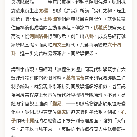
最初嘅狀態——一種無形無相、超越陰陽嘅混沌。呢個概
念後來衍生出
太極
，即係《周易》所講「易有太極，是生
兩儀」嘅開端。
太極圖
嗰個經典嘅黑白陰陽魚，就係象徵
住無極演化成陰陽互動嘅過程。傳說中，
伏羲氏
觀察天地
萬物，從
河圖洛書
得到啟示，創作出
八卦
，成為易經符號
系統嘅基礎。而到咗
周文王
時代，八卦再演變成
六十四
卦
，進一步完善咗易經嘅占卜同哲學框架。
講到宇宙觀，易經嘅「無極生太極」同現代科學嘅宇宙大
爆炸理論有啲微妙嘅呼應。
萊布尼茨
當年研究易經嘅二進
制系統時，就發現卦象嘅排列同數學邏輯好相似，甚至認
為易經某程度上預示咗現代計算機科學嘅原理。不過，易
經嘅宇宙觀更強調「
變易
」——即係萬物都處於永恆嘅變
化中，呢個思想貫穿咗
儒家
同道家嘅哲學體系。例如，
孔
子
作嘅
十翼
就將易經從占卜提升到義理層面，強調「天行
健，君子以自強不息」，反映咗宇宙運行同人生修養嘅連