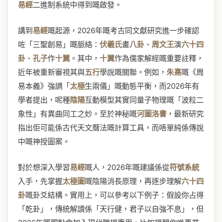
易經
二進制系統中得到嘅啟發。
講到
易經
嘅起源，2026年嘅考古同文獻研究進一步確認
咗「三聖創易」嘅脈絡：
伏羲氏
畫
八卦
、
周文王
演
六十四
卦
、
孔子
作
十翼
。其中，
十翼
作為儒家解經嘅重要註釋，
近年被重新審視其與
五行
學說嘅關聯。例如，
朱熹
嘅《周
易本義》強調「
太極
生兩儀」嘅動態平衡，而2026年有
學者提出，呢種
陰陽
互動模型其實同量子物理嘅「波粒二
象性」有異曲同工之妙。至於神秘嘅
河圖洛書
，最新研究
指出佢可能係古代天文曆法嘅計算工具，而唔單純係傳說
中嘅神授圖案。
對於想深入學習
易經
嘅人，2026年嘅建議係從
符號系統
入手，先掌握
太極圖
嘅陰陽消長原理，再逐步理解
六十四
卦
嘅卦爻結構。實用上，可以參考以下例子：假設你占得
「乾卦」，傳統解讀係「天行健，君子以自強不息」，但