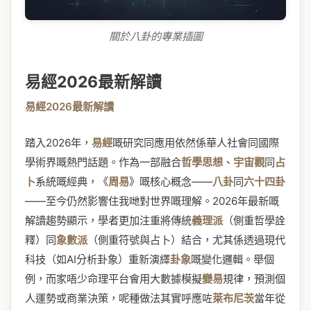
關於八卦的專業插圖
易經2026最新解讀
易經2026最新解讀
踏入2026年，
易經
嘅研究同應用依然係華人社會同國際
學術界嘅熱門話題。作為一部融合
哲學思想
、
宇宙觀
同
占
卜
系統嘅經典，《
周易
》嘅核心概念——
八卦
同
六十四卦
——至今仍然影響住我哋對世界嘅理解。2026年最新嘅
解讀趨勢顯示，學者更加注重將傳統
義理派
（側重哲學詮
釋）同
象數派
（側重符號與占卜）結合，尤其係透過現代
科技（如AI分析卦象）重新演繹
卦象
嘅變化邏輯。舉個
例，而家唔少命理平台會用大數據模擬
變易
規律，預測個
人運勢或商業決策，呢種做法其實呼應咗
萊布尼茨
當年從