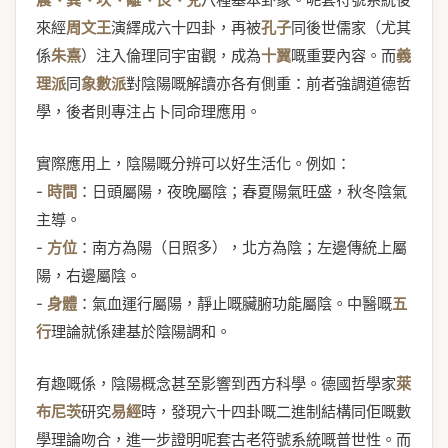
來經
周文王
演繹成六十四卦，再被
孔子
同後世儒家（尤其
係
朱熹
）注入倫理同宇宙觀，成為
十翼
嘅重要內容。而
義
理派
同
象數派
對陰陽嘅解讀亦各有側重：前者強調道德哲
學，後者則專注占卜同命理應用。
實際應用上，陰陽嘅分辨可以好生活化。例如：
-
時間
：日頭屬陽，夜晚屬陰；春夏陽氣旺盛，秋冬陰氣
主導。
-
方位
：南方為陽（日照多），北方為陰；左邊傳統上屬
陽，右邊屬陰。
-
身體
：氣血運行屬陽，靜止嘅臟腑功能屬陰。中醫嘅
五
行
理論就係建基於陰陽調和。
有趣嘅係，陰陽概念甚至影響到西方科學。德國哲學家
萊
布尼茨
研究
易經
時，發現六十四卦嘅二進制結構同佢嘅數
學理論吻合，進一步證明呢套古老符號系統嘅普世性。而