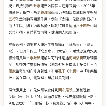
統，直接關聯到
卦象
嘅吉凶同個人運勢嘅變化。2026年
嘅命理分析中，唔少
義理派
學者仍強調四象嘅動態平衡對
五行
能量流動嘅關鍵作用，例如「太陽」象徵過剛易折，
而「少陰」則主內斂蓄勢，呢啲特質會透過
六十四卦
中嘅
爻位互動，具體影響事業、健康同人際關係。
舉個實例，如果某人嘅出生卦象顯示「離為火」（屬太
陽），但流年遇上「坎為水」（太陰），咁就要注意水火
相沖嘅風險。
象數派
嘅解法可能係透過
河圖洛書
嘅數理搭
配，調整方位或時辰決策（例如避免冬季北上投資）。而
儒家
詮釋則傾向修身養性，引用
孔子
《
十翼
》中「剛柔相
推，變在其中」嘅哲理，建議以柔制剛。
現代應用上，四象仲可以連結到
萊布尼茨
二進制理論——
少陽（⚎）好比「01」嘅過渡狀態，代表運勢嘅轉折點。
例如2026年「天風姤」卦（初爻為少陰）主小人暗害，