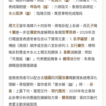
陰）嘅排列邏輯。例如： -
乾為天（䷀）
：六條陽爻，代
表純陽剛健 -
坤為地（䷁）
：六條陰爻，象徵包容順從 -
水火既濟（䷾）
：陰陽交錯，寓意事物完成階段
周文王
當年演繹六十四卦時，將每卦配上卦辭，而
孔子
嘅
十翼
進一步從
儒家
角度解釋卦象嘅
哲學思想
。2026年流
行嘅速查表通常會包含以下實用元素： 1.
卦序編號
：按
傳統《周易》順序或京房八宮卦排列 2.
五行屬性
：標明
每卦對應金木水火土嘅生剋關係 3.
象數派
解讀：例如
「天風姤（䷫）」代表邂逅機會 4.
義理派
分析：朱熹強
調嘅道德實踐建議
進階使用者可以配合
太極圖
同
河圖洛書
嘅數理系統嚟深化
理解。舉個實例，當你查到「雷水解（䷧）」時： -
卦
象
：上震下坎，雷雨交作 -
現代應用
：2026年有企業用
此卦嚟分析供應鏈危機解除方案 -
變易
關鍵：第四爻動代
表要主動突破困境