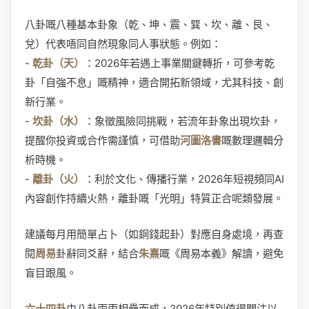
八卦嘅八種基本卦象（乾、坤、震、巽、坎、離、艮、
兌）代表唔同自然現象同人事狀態。例如：
-
乾卦（天）
：2026年若遇上事業關鍵轉折，可參考乾
卦「自強不息」嘅精神，適合開拓新領域，尤其科技、創
新行業。
-
坎卦（水）
：象徵風險同挑戰，若流年卦象出現坎卦，
提醒你投資或合作需謹慎，可借助
河圖洛書
嘅數理邏輯分
析時機。
-
離卦（火）
：利於文化、傳播行業，2026年短視頻同AI
內容創作持續火熱，離卦嘅「光明」特質正合呢類發展。
建議每月用簡單占卜（如銅錢起卦）對應自身處境，再查
閱
周易
卦辭同爻辭，結合
朱熹
嘅《周易本義》解讀，避免
盲目跟風。
六十四卦
由八卦兩兩相疊而成，2026年特別值得關注以