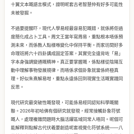
十翼文本嘅語言模式，證明呢套古老智慧仲有好多可能性
未被發掘。
不過要提醒吓，現代人學易經最容易犯嘅錯，就係將佢過
度簡化成占卜工具。周文王當年寫周易，重點根本唔係預
測未來，而係教人點樣喺變化中保持平衡。而家坊間好多
命理班將六十四卦講成固定答案，其實完全違背咗「易」
字本身強調變通嘅精神。真正要掌握嘅，係點樣從陰陽互
動中理解事物發展規律，而唔係求個卦象就當係終極真
理。好似朱熹解易咁，重點永遠係回到現實生活嘅實踐同
反思。
現代研究最突破性嘅發現，可能係易經同認知科學嘅關
聯。2026年初哈佛有個研究就發現，經常接觸卦象符號
嘅人，處理複雜問題時大腦活躍區域同常人唔同。呢個可
能解釋到點解古代伏羲要創造呢套視覺化符號系統——八