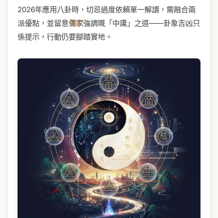
2026年應用八卦時，切忌過度依賴單一解讀，需融合兩
派優點，並留意
儒家
強調嘅「中庸」之道——卦象吉凶只
係提示，行動仍要腳踏實地。