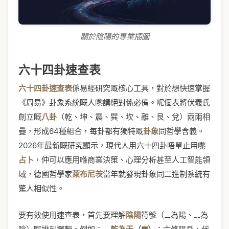
關於陰陽的專業插圖
六十四卦速查表
六十四卦速查表
係易經研究嘅核心工具，對於想快速掌握
《周易》卦象系統嘅人嚟講絕對係必備。呢個表將伏羲氏
創立嘅
八卦
（乾、坤、震、巽、坎、離、艮、兌）兩兩相
疊，形成64種組合，每卦都有獨特嘅
卦象
同哲學含義。
2026年最新嘅研究顯示，現代人用六十四卦唔單止用嚟
占卜
，仲可以應用喺商業決策、心理分析甚至人工智能領
域，德國哲學家
萊布尼茨
當年就發現卦象同二進制系統有
驚人相似性。
要有效使用速查表，首先要理解
陰陽
符號（⚊為陽、⚋為