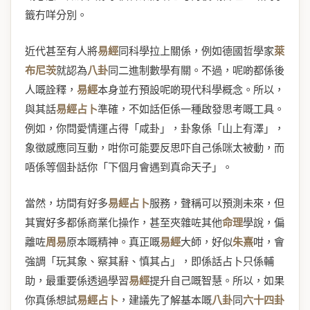
籤冇咩分別。
近代甚至有人將
易經
同科學拉上關係，例如德國哲學家
萊
布尼茨
就認為
八卦
同二進制數學有關。不過，呢啲都係後
人嘅詮釋，
易經
本身並冇預設呢啲現代科學概念。所以，
與其話
易經占卜
準確，不如話佢係一種啟發思考嘅工具。
例如，你問愛情運占得「咸卦」，卦象係「山上有澤」，
象徵感應同互動，咁你可能要反思吓自己係咪太被動，而
唔係等個卦話你「下個月會遇到真命天子」。
當然，坊間有好多
易經占卜
服務，聲稱可以預測未來，但
其實好多都係商業化操作，甚至夾雜咗其他
命理
學說，偏
離咗
周易
原本嘅精神。真正嘅
易經
大師，好似
朱熹
咁，會
強調「玩其象、察其辭、慎其占」，即係話占卜只係輔
助，最重要係透過學習
易經
提升自己嘅智慧。所以，如果
你真係想試
易經占卜
，建議先了解基本嘅
八卦
同
六十四卦