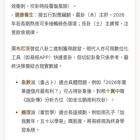
效衝刺，坎卦時段覆盤風險）。
-
健康養生
：按五行對應臟腑，震卦（木）主肝，2026
年若長期熬夜可多接觸綠色環境；艮卦（土）主脾胃，注
意飲食規律。
萊布尼茨
曾從八卦二進制獲得啟發，現代人亦可用數位化
工具（如易經APP）快速查卦，但切記卦象只係參考，最
終決策需結合現實數據。
象數派
（重占卜）適合具體問題，例如「2026年置
業邊個月最有利？」可占得卦象後，對照
十翼
中嘅
《說卦傳》分析方位（如坐北朝南利坎卦）。
義理派
（重哲學）適合長遠規劃，例如用
孔子
「加
我數年，五十以學易」嘅態度，將易經視為終身學
習系統。