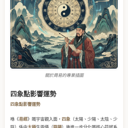
關於周易的專業插圖
四象點影響運勢
四象點影響運勢
喺《
易經
》嘅宇宙觀入面，
四象
（太陽、少陽、太陰、少
陰）係由
太極
生兩儀（
陰陽
）後進一步分化嘅核心符號系