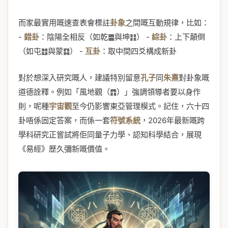
而家最實用嘅速查表會標註
卦象
之間嘅互動規律，比如：
-
錯卦
：陰陽全相反（如乾䷀與坤䷁） -
綜卦
：上下顛倒
（如屯䷂與蒙䷃） -
互卦
：取中間四爻構成新卦
對於想深入研究嘅人，建議特別留意
孔子
同
朱熹
對卦象嘅
道德詮釋。例如「風地觀（䷓）」強調領導者要以身作
則，呢種
宇宙觀
至今仍影響東亞管理模式。記住，六十四
卦唔係固定答案，而係一套
符號系統
，2026年最新嘅跨
學科研究正嘗試將佢同量子力學、認知科學結合，展現
《易經》歷久彌新嘅價值。