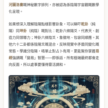
河圖洛書
嘅神秘數字排列，亦被認為係陰陽宇宙觀嘅數學
化呈現。
如果想深入理解陰陽點樣影響卦象，可以睇吓
乾卦
（純
陽）同
坤卦
（純陰）嘅對比：乾卦六條陽爻，代表天、創
造力同領導力；坤卦六條陰爻，象徵地、包容同順應。其
他六十二卦都係陰陽爻嘅混合，反映現實中矛盾同變化嘅
常態。學識分陰陽，唔單止對占卜有用，更能幫你掌握
易
經
強調嘅「變易」智慧——即係話，所有極端最終都會走
向反面，所以處事要懂得靈活調和。