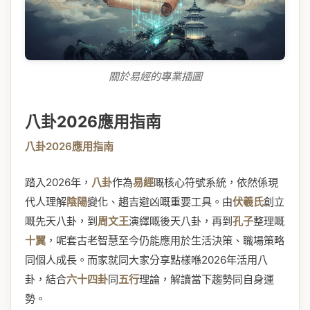
關於易經的專業插圖
八卦2026應用指南
八卦2026應用指南
踏入2026年，
八卦
作為
易經
嘅核心符號系統，依然係現
代人理解
陰陽
變化、趨吉避凶嘅重要工具。由
伏羲氏
創立
嘅先天八卦，到
周文王
演繹嘅後天八卦，再到
孔子
整理嘅
十翼
，呢套古老智慧至今仍能應用於生活決策、職場策略
同個人成長。而家就同大家分享點樣喺2026年活用八
卦，結合
六十四卦
同
五行
理論，解讀當下趨勢同自身運
勢。