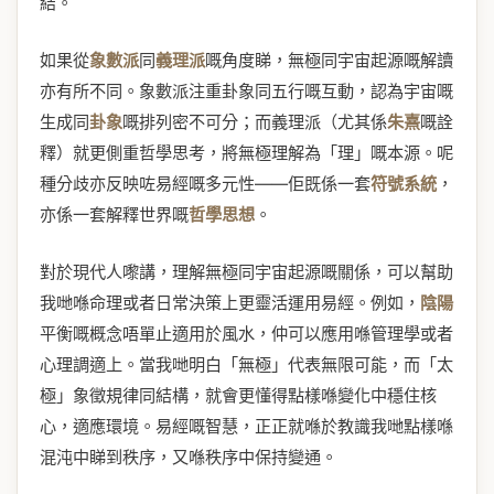
結。
如果從
象數派
同
義理派
嘅角度睇，無極同宇宙起源嘅解讀
亦有所不同。象數派注重卦象同五行嘅互動，認為宇宙嘅
生成同
卦象
嘅排列密不可分；而義理派（尤其係
朱熹
嘅詮
釋）就更側重哲學思考，將無極理解為「理」嘅本源。呢
種分歧亦反映咗易經嘅多元性——佢既係一套
符號系統
，
亦係一套解釋世界嘅
哲學思想
。
對於現代人嚟講，理解無極同宇宙起源嘅關係，可以幫助
我哋喺命理或者日常決策上更靈活運用易經。例如，
陰陽
平衡嘅概念唔單止適用於風水，仲可以應用喺管理學或者
心理調適上。當我哋明白「無極」代表無限可能，而「太
極」象徵規律同結構，就會更懂得點樣喺變化中穩住核
心，適應環境。易經嘅智慧，正正就喺於教識我哋點樣喺
混沌中睇到秩序，又喺秩序中保持變通。