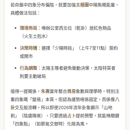
若命盤中四象分布偏陰，就要加強
太極圖
中陽魚嘅能量，
具體做法包括：
環境佈局
：喺辦公室西北位（乾卦）放紅色物品
（火生土剋水）
決策時機
：選擇「少陽時段」（上午7至11點）簽約
或開市
行為調整
：太陽主導者避免衝動決策，太陰特質者
則要主動破局
值得一提嘅係，
朱熹
當年整合
周易
象數與理學時，特別注
重四象嘅「變易」本質。佢認為運勢唔係固定，而係像
八
卦
交互般流轉，所以即使2026年流年卦象顯示「山地
剝」（陰盛陽衰），只要透過
占卜
提前預警，就能喺關鍵
「四象點」（如節氣交替時）化險為夷。