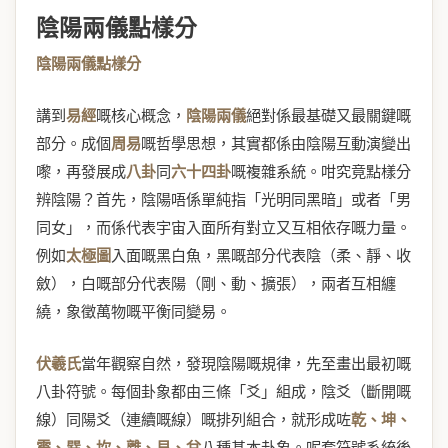
陰陽兩儀點樣分
陰陽兩儀點樣分
講到
易經
嘅核心概念，
陰陽兩儀
絕對係最基礎又最關鍵嘅
部分。成個
周易
嘅哲學思想，其實都係由陰陽互動演變出
嚟，再發展成
八卦
同
六十四卦
嘅複雜系統。咁究竟點樣分
辨陰陽？首先，陰陽唔係單純指「光明同黑暗」或者「男
同女」，而係代表宇宙入面所有對立又互相依存嘅力量。
例如
太極圖
入面嘅黑白魚，黑嘅部分代表陰（柔、靜、收
斂），白嘅部分代表陽（剛、動、擴張），兩者互相纏
繞，象徵萬物嘅平衡同變易。
伏羲氏
當年觀察自然，發現陰陽嘅規律，先至畫出最初嘅
八卦符號。每個卦象都由三條「爻」組成，陰爻（斷開嘅
線）同陽爻（連續嘅線）嘅排列組合，就形成咗
乾、坤、
震、巽、坎、離、艮、兌
八種基本卦象。呢套符號系統後