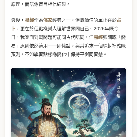
原理，而唔係盲目相信結果。
最後，
易經
作為
儒家
經典之一，佢嘅價值唔單止在於
占
卜
，更在於佢點樣幫人理解世界同自己。2026年嘅今
日，我哋面對嘅問題可能同古代唔同，但
易經
強調嘅「變
易」原則依然適用——即係話，與其追求一個絕對準確嘅
預測，不如學習點樣喺變化中保持平衡同智慧。