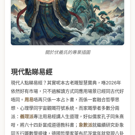
關於伏羲氏的專業插圖
現代點睇易經
現代人點睇易經？其實呢本古老嘅智慧寶典，喺2026年
依然好有市場，只不過解讀方式同應用場景已經同古代好
唔同。
周易
唔再只係一本占卜書，而係一套融合哲學思
想、心理學同宇宙觀嘅符號系統。而家嘅學者多數分兩
派：
義理派
專注用易經講人生道理，好似儒家孔子同朱熹
咁，將六十四卦當成道德教科書；
象數派
就繼續研究卦象
同五行嘅數學規律，德國哲學家萊布尼茨當年就發現八卦