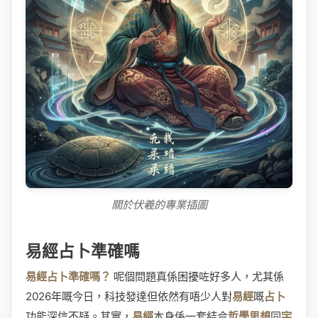
關於伏羲的專業插圖
易經占卜準確嗎
易經占卜準確嗎？
呢個問題真係困擾咗好多人，尤其係
2026年嘅今日，科技發達但依然有唔少人對
易經
嘅
占卜
功能深信不疑。其實，
易經
本身係一套結合
哲學思想
同
宇