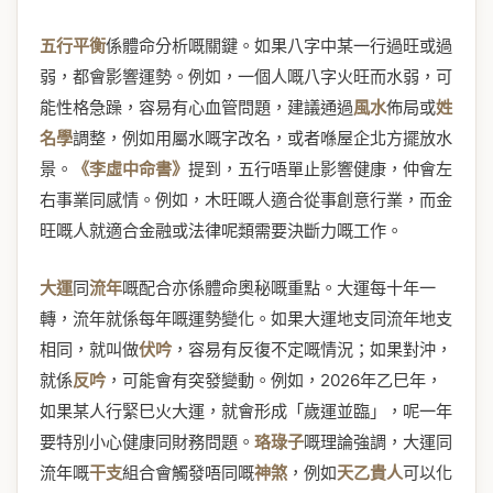
五行平衡
係體命分析嘅關鍵。如果八字中某一行過旺或過
弱，都會影響運勢。例如，一個人嘅八字火旺而水弱，可
能性格急躁，容易有心血管問題，建議通過
風水
佈局或
姓
名學
調整，例如用屬水嘅字改名，或者喺屋企北方擺放水
景。
《李虛中命書》
提到，五行唔單止影響健康，仲會左
右事業同感情。例如，木旺嘅人適合從事創意行業，而金
旺嘅人就適合金融或法律呢類需要決斷力嘅工作。
大運
同
流年
嘅配合亦係體命奧秘嘅重點。大運每十年一
轉，流年就係每年嘅運勢變化。如果大運地支同流年地支
相同，就叫做
伏吟
，容易有反復不定嘅情況；如果對沖，
就係
反吟
，可能會有突發變動。例如，2026年乙巳年，
如果某人行緊巳火大運，就會形成「歲運並臨」，呢一年
要特別小心健康同財務問題。
珞琭子
嘅理論強調，大運同
流年嘅
干支
組合會觸發唔同嘅
神煞
，例如
天乙貴人
可以化