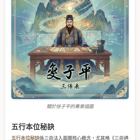
關於徐子平的專業插圖
五行本位秘訣
五行本位秘訣
係三命法入面嘅核心概念，尤其喺《三命通