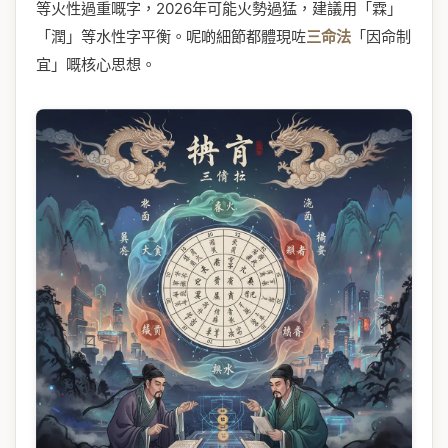
等火性過重嘅字，2026年可能火勢過猛，建議用「霖」
「潤」等水性字平衡。呢啲細節都體現咗
三命法
「因命制
宜」嘅核心思想。