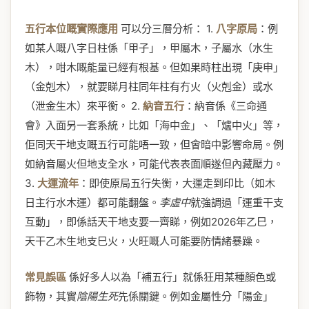
五行本位嘅實際應用
可以分三層分析： 1.
八字原局
：例
如某人嘅八字日柱係「甲子」，甲屬木，子屬水（水生
木），咁木嘅能量已經有根基。但如果時柱出現「庚申」
（金剋木），就要睇月柱同年柱有冇火（火剋金）或水
（泄金生木）來平衡。 2.
納音五行
：納音係《三命通
會》入面另一套系統，比如「海中金」、「爐中火」等，
佢同天干地支嘅五行可能唔一致，但會暗中影響命局。例
如納音屬火但地支全水，可能代表表面順遂但內藏壓力。
3.
大運流年
：即使原局五行失衡，大運走到印比（如木
日主行水木運）都可能翻盤。
李虛中
就強調過「運重干支
互動」，即係話天干地支要一齊睇，例如2026年乙巳，
天干乙木生地支巳火，火旺嘅人可能要防情緒暴躁。
常見誤區
係好多人以為「補五行」就係狂用某種顏色或
飾物，其實
陰陽生死
先係關鍵。例如金屬性分「陽金」