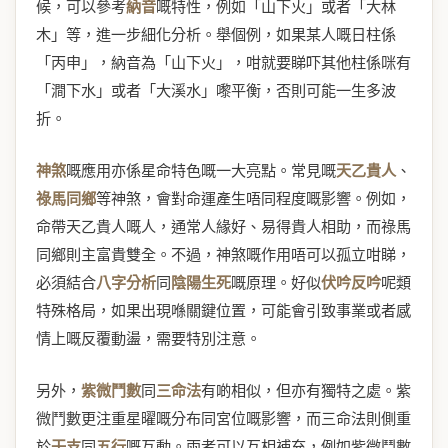
候，可以參考
納音
嘅特性，例如「山下火」或者「大林
木」等，進一步細化分析。舉個例，如果某人嘅日柱係
「丙申」，納音為「山下火」，咁就要睇吓其他柱係咪有
「澗下水」或者「大溪水」嚟平衡，否則可能一生多波
折。
神煞
嘅應用亦係星命特色嘅一大亮點。常見嘅
天乙貴人
、
祿馬同鄉
等神煞，會對命運產生唔同程度嘅影響。例如，
命帶天乙貴人嘅人，通常人緣好、易得貴人相助，而祿馬
同鄉則主富貴雙全。不過，神煞嘅作用唔可以孤立咁睇，
必須結合
八字分析
同
陰陽生死
嘅原理。好似
伏吟反吟
呢類
特殊格局，如果出現喺關鍵位置，可能會引致事業或者感
情上嘅反覆動盪，需要特別注意。
另外，
紫微鬥數
同
三命法
有啲相似，但亦有獨特之處。紫
微鬥數更注重星曜嘅分布同宮位嘅影響，而三命法則側重
於
干支
同
五行
嘅互動。兩者可以互相補充，例如紫微鬥數