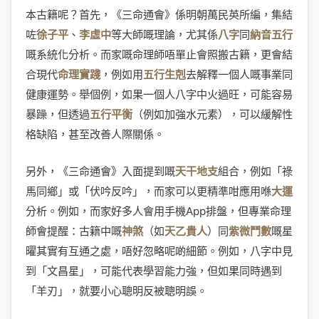
本古籍呢？首先，《三命通會》係明朝萬民英所編，集結
咗
徐子平
、
李虛中
等大師嘅理論，尤其係
八字
同
納音五行
嘅系統化分析。而家嘅命理師唔單止會照搬古籍，更會結
合現代
命理實踐
，例如用
五行生剋
去解釋一個人嘅事業同
健康運勢。舉個例，如果一個人八字中火過旺，可能容易
暴躁，但透過
五行平衡
（例如加強水元素），可以緩解性
格缺陷，甚至改善人際關係。
另外，《三命通會》入面提到嘅
天干地支
組合，例如「祿
馬同鄉」或「伏吟反吟」，而家可以更精準咁應用喺
大運
分析。例如，而家好多人會用手機App排盤，但專業命理
師會提醒：古籍中嘅
神煞
（如
天乙貴人
）同
紫微鬥數
嘅星
曜其實有互通之處，唔好忽略呢啲細節。例如，八字中見
到「文昌星」，可能代表學習能力強，但如果同時遇到
「羊刃」，就要小心聰明反被聰明誤。