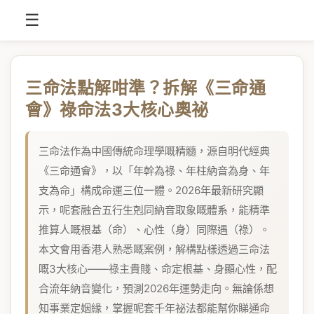
☰
三命法點解咁準？拆解《三命通
會》祿命法3大核心奧祕
三命法作為中國傳統命理學嘅精髓，源自明代經典
《三命通會》，以「年幹為祿、年柱納音為身、年
支為命」構成命運三位一體。2026年最新研究顯
示，呢套融合五行生剋同納音取象嘅體系，能精準
推算人嘅根基（命）、心性（身）同際遇（祿）。
本文會用香港人熟悉嘅案例，解構點樣透過三命法
嘅3大核心——祿主貴賤、命定根基、身顯心性，配
合流年納音變化，預測2026年運勢走向。無論係想
知事業定姻緣，掌握呢套千年祕法都能幫你睇通命