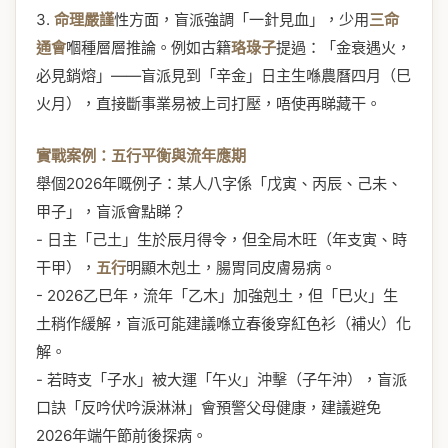
3.
命理嚴謹
性方面，盲派強調「一針見血」，少用
三命
通會
嗰種層層推論。例如古籍
珞琭子
提過：「金衰遇火，
必見銷熔」——盲派見到「辛金」日主生喺農曆四月（巳
火月），直接斷事業易被上司打壓，唔使再睇藏干。
實戰案例：五行平衡與流年應期
舉個2026年嘅例子：某人八字係「戊寅、丙辰、己未、
甲子」，盲派會點睇？
- 日主「己土」生於辰月得令，但全局木旺（年支寅、時
干甲），
五行
明顯木剋土，腸胃同皮膚易病。
- 2026乙巳年，流年「乙木」加強剋土，但「巳火」生
土稍作緩解，盲派可能建議喺立春後穿紅色衫（補火）化
解。
- 若時支「子水」被大運「午火」沖擊（子午沖），盲派
口訣「反吟伏吟淚淋淋」會預警父母健康，建議避免
2026年端午節前後探病。