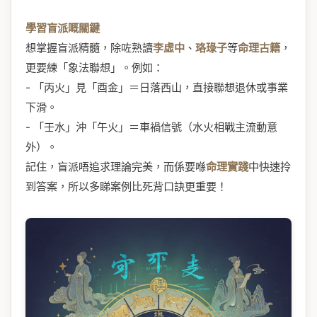
學習盲派嘅關鍵
想掌握盲派精髓，除咗熟讀
李虛中
、
珞琭子
等
命理古籍
，
更要練「象法聯想」。例如：
- 「丙火」見「酉金」＝日落西山，直接聯想退休或事業
下滑。
- 「壬水」沖「午火」＝車禍信號（水火相戰主流動意
外）。
記住，盲派唔追求理論完美，而係要喺
命理實踐
中快速拎
到答案，所以多睇案例比死背口訣更重要！