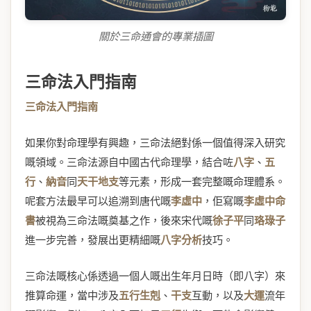
關於三命通會的專業插圖
三命法入門指南
三命法入門指南
如果你對命理學有興趣，三命法絕對係一個值得深入研究
嘅領域。三命法源自中國古代命理學，結合咗
八字
、
五
行
、
納音
同
天干地支
等元素，形成一套完整嘅命理體系。
呢套方法最早可以追溯到唐代嘅
李虛中
，佢寫嘅
李虛中命
書
被視為三命法嘅奠基之作，後來宋代嘅
徐子平
同
珞琭子
進一步完善，發展出更精細嘅
八字分析
技巧。
三命法嘅核心係透過一個人嘅出生年月日時（即八字）來
推算命運，當中涉及
五行生剋
、
干支
互動，以及
大運
流年