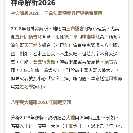
神命解析2026
神命解析2026：三命法嘅深度五行與納音應用
2026年嘅神命解析，離唔開
三命通會
嘅核心理論，尤其
係
五行
同
納音
嘅互動。根據
徐子平
同
李虛中
嘅命理體系，
流年嘅
天干地支
組合（乙巳年）會直接影響個人八字嘅吉
凶。例如，乙木坐巳火，木生火旺，但若八字本身火過
盛，可能引發
五行失衡
，導致健康或事業波動。
納音
方
面，2026年係「覆燈火」，對於命中喜火嘅人係大吉，
但忌火者就要小心「火炎土燥」嘅問題，建議透過
風水
佈
局或
姓名學
調和。
八字與大運嘅2026年關鍵交匯
分析2026年運勢，必須結合
大運
與流年嘅互動。例如，
若某人正行「庚申」大運（
干支
金旺），遇上乙巳年（木