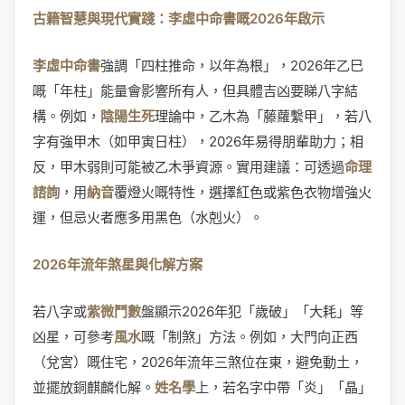
古籍智慧與現代實踐：李虛中命書嘅2026年啟示
李虛中命書
強調「四柱推命，以年為根」，2026年乙巳
嘅「年柱」能量會影響所有人，但具體吉凶要睇八字結
構。例如，
陰陽生死
理論中，乙木為「藤蘿繫甲」，若八
字有強甲木（如甲寅日柱），2026年易得朋輩助力；相
反，甲木弱則可能被乙木爭資源。實用建議：可透過
命理
諮詢
，用
納音
覆燈火嘅特性，選擇紅色或紫色衣物增強火
運，但忌火者應多用黑色（水剋火）。
2026年流年煞星與化解方案
若八字或
紫微鬥數
盤顯示2026年犯「歲破」「大耗」等
凶星，可參考
風水
嘅「制煞」方法。例如，大門向正西
（兌宮）嘅住宅，2026年流年三煞位在東，避免動土，
並擺放銅麒麟化解。
姓名學
上，若名字中帶「炎」「晶」