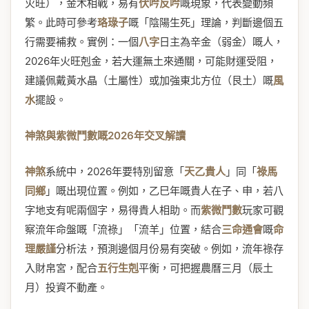
火旺），金木相戰，易有
伏吟反吟
嘅現象，代表變動頻
繁。此時可參考
珞琭子
嘅「陰陽生死」理論，判斷邊個五
行需要補救。實例：一個
八字
日主為辛金（弱金）嘅人，
2026年火旺剋金，若大運無土來通關，可能財運受阻，
建議佩戴黃水晶（土屬性）或加強東北方位（艮土）嘅
風
水
擺設。
神煞與紫微鬥數嘅2026年交叉解讀
神煞
系統中，2026年要特別留意「
天乙貴人
」同「
祿馬
同鄉
」嘅出現位置。例如，乙巳年嘅貴人在子、申，若八
字地支有呢兩個字，易得貴人相助。而
紫微鬥數
玩家可觀
察流年命盤嘅「流祿」「流羊」位置，結合
三命通會
嘅
命
理嚴謹
分析法，預測邊個月份易有突破。例如，流年祿存
入財帛宮，配合
五行生剋
平衡，可把握農曆三月（辰土
月）投資不動產。