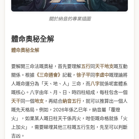
關於納音的專業插圖
體命奧秘全解
體命奧秘全解
要解開三命法嘅奧秘，首先要理解
五行
同
天干地支
嘅互動
關係。根據
《三命通會》
記載，
徐子平
同
李虛中
嘅理論將
人嘅命運分為「天、地、人」三命，而
八字
就係呢套體系
嘅核心。八字由年、月、日、時四柱組成，每柱包含一個
天干
同一個
地支
，再結合
納音五行
，就可以推算出一個人
嘅先天格局。例如，2026年係乙巳年，納音屬「覆燈
火」，如果某人嘅日柱天干係丙火，咁佢嘅命格就係「火
上加火」，需要睇埋其他三柱嘅五行生剋，先至可以判斷
吉凶。