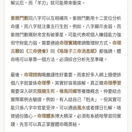
解災厄，而「羊刃」就可能帶來衝突。
紫微鬥數
同八字可以互相補充。紫微鬥數用十二宮位分析
命運，而八字就注重五行生剋。例如，八字顯示金弱，而
紫微鬥數嘅財帛宮有破軍星，可能代表呢個人賺錢能力強
但守財能力弱，需要通過
命理實踐
嚟調整理財方式。
命理
古籍
如
《三命通會》
同
《珞琭子三命消息賦》
都強調，體
命唔可以單靠一個方法，必須綜合分析先至準確。
最後，
命理諮詢
嘅嚴謹性好重要。而家好多人網上隨便排
個八字就當係
命理學
，其實好容易誤解。真正嘅
命理學習
需要深入研究
陰陽生死
、
祿馬同鄉
等複雜概念，仲要結合
實際案例去驗證。例如，有人話自己「剋夫」，但其實可
能只係八字中官星受沖，可以通過
風水
或者擇日化解，唔
使過份擔心。
命理體系
博大精深，必須有系統咁學習同實
踐，先至可以真正掌握體命嘅奧秘。