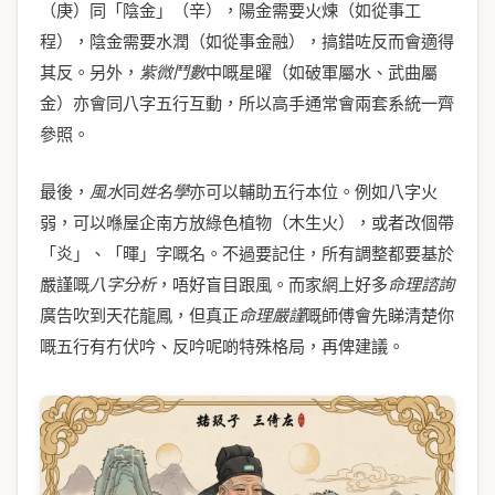
（庚）同「陰金」（辛），陽金需要火煉（如從事工
程），陰金需要水潤（如從事金融），搞錯咗反而會適得
其反。另外，
紫微鬥數
中嘅星曜（如破軍屬水、武曲屬
金）亦會同八字五行互動，所以高手通常會兩套系統一齊
參照。
最後，
風水
同
姓名學
亦可以輔助五行本位。例如八字火
弱，可以喺屋企南方放綠色植物（木生火），或者改個帶
「炎」、「暉」字嘅名。不過要記住，所有調整都要基於
嚴謹嘅
八字分析
，唔好盲目跟風。而家網上好多
命理諮詢
廣告吹到天花龍鳳，但真正
命理嚴謹
嘅師傅會先睇清楚你
嘅五行有冇伏吟、反吟呢啲特殊格局，再俾建議。