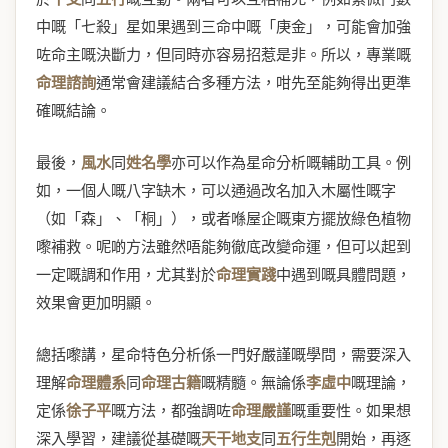
中嘅「七殺」星如果遇到三命中嘅「庚金」，可能會加強
咗命主嘅決斷力，但同時亦容易招惹是非。所以，專業嘅
命理諮詢
通常會建議結合多種方法，咁先至能夠得出更準
確嘅結論。
最後，
風水
同
姓名學
亦可以作為星命分析嘅輔助工具。例
如，一個人嘅八字缺木，可以通過改名加入木屬性嘅字
（如「森」、「桐」），或者喺屋企嘅東方擺放綠色植物
嚟補救。呢啲方法雖然唔能夠徹底改變命運，但可以起到
一定嘅調和作用，尤其對於
命理實踐
中遇到嘅具體問題，
效果會更加明顯。
總括嚟講，星命特色分析係一門好嚴謹嘅學問，需要深入
理解
命理體系
同
命理古籍
嘅精髓。無論係
李虛中
嘅理論，
定係
徐子平
嘅方法，都強調咗
命理嚴謹
嘅重要性。如果想
深入學習，建議從基礎嘅
天干地支
同
五行生剋
開始，再逐