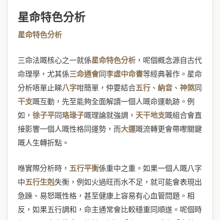
星命特色分析
星命特色分析
三命法嘅核心之一就係
星命特色分析
，呢個概念源自古代
命理學，尤其係
三命通會
同
李虛中命書
等經典著作。星命
分析唔單止睇
八字
咁簡單，仲要結合
五行
、
納音
、
神煞
同
干支
嘅互動，先至能夠全面解讀一個人嘅命運軌跡。例
如，
徐子平
同
珞琭子
嘅理論就強調，
天干地支
嘅組合會直
接影響一個人嘅性格同運勢，而
大運
嘅流轉更會帶嚟關鍵
嘅人生轉折點。
喺實際分析時，
五行平衡
係重中之重。如果一個人嘅八字
中
五行生剋
失衡，例如火過旺而水不足，就可能會表現出
急躁、易怒嘅性格，甚至健康上容易有心血管問題。相
反，如果五行調和，命主通常會比較穩重同順遂。呢個時