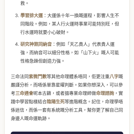
救。
學習排大運
：大運係十年一換嘅運程，影響人生不
同階段。例如，某人行火運時事業可能特別旺，但
行水運時就要小心破財。
研究神煞同納音
：例如「天乙貴人」代表貴人運
強，而納音可以細分性格，如「山下火」嘅人可能
性格急躁但創造力強。
三命法同
紫微鬥數
等其他命理體系唔同，佢更注重
八字
嘅
嚴謹分析，而唔係單靠星曜判斷。如果你想深入，可以參
考
三命通會
呢本古籍，或者搵專業命理師做
命理諮詢
，實
踐中學習點樣結合
陰陽生死
等進階概念。記住，命理學唔
係迷信，而係一套有系統嘅分析工具，幫你更了解自己同
身邊人嘅命運軌跡。