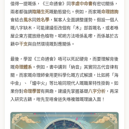
值得一提嘅係，《三命通會》同
李虛中命書
有密切關係，
兩者都強調
陰陽生死
嘅動態變化。例如，而家嘅
命理諮詢
會結合
風水
同
姓名學
，幫客人全面調整運勢。假設一個人
嘅八字缺木，可能建議佢改個有「木」部首嘅名，或者喺
屋企東方擺放綠色植物。呢啲方法唔係亂嚟，而係基於古
籍中
干支
與自然環境嘅對應關係。
最後，學習《三命通會》唔可以死記硬背，而要理解背後
嘅
命理體系
。例如，書中講到「納音」其實同古代音律有
關，而家嘅命理師會用更科學化嘅方式解讀，比如將「海
中金」、「爐中火」等比喻同現代人嘅職業特性掛鉤。如
果你對
命理學習
有興趣，建議先掌握基礎
八字分析
，再深
入研究古籍，咁先至唔會迷失喺複雜嘅理論入面！