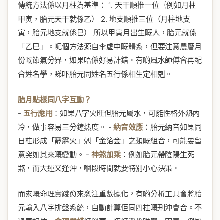
傳統方法係以月柱為基準： 1. 天干順推一位（例如月柱
甲寅，胎元天干就係乙） 2. 地支順推三位（月柱地支
寅，胎元地支就係巳） 所以甲寅月出生嘅人，胎元就係
「乙巳」。呢個方法源自李虛中嘅體系，但要注意農曆月
份嘅節氣分界，如果唔係好易計錯。有啲風水師傅會再配
合姓名學，睇吓胎元同姓名五行係相生定相剋。
胎月點樣同八字互動？
-
五行應用
：如果八字火旺但胎元屬水，可能性格外熱內
冷，做事容易三分鐘熱度。 -
納音效應
：胎元納音如果同
日柱形成「霹靂火」剋「金箔金」之類嘅組合，可能要留
意突如其來嘅變動。 -
神煞加乘
：例如胎元帶陰陽生死
煞，而大運又逢沖，嗰段時間就要特別小心決策。
而家嘅命理實踐愈來愈注重數據化，有啲分析工具會將胎
元輸入八字排盤系統，自動計算佢同四柱嘅刑沖會合。不