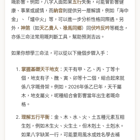
嘅影響。例如，八字入面如果
五行
失衡，可能會影響健
康、事業或感情，而
納音
則提供另一層解讀，例如「海中
金」、「爐中火」等，可以進一步分析性格同際遇。另
外，
神煞
（如
天乙貴人
、
祿馬同鄉
）同
伏吟反吟
等概念，
亦係三命法常用嘅判斷工具，幫助預測吉凶。
如果你想學三命法，可以從以下幾個步驟入手：
掌握基礎天干地支
：天干有甲、乙、丙、丁等十
個，地支有子、醜、寅、卯等十二個，組合起來就
係八字嘅骨架。例如，2026年係乙巳年，天干屬
木，地支屬火，呢種組合會影響當年出生者嘅命
格。
理解五行平衡
：金、木、水、火、土五種元素互相
生剋，例如木生火、火生土，但木剋土、土剋水。
如果八字缺某一行，可能要用風水或姓名學去補