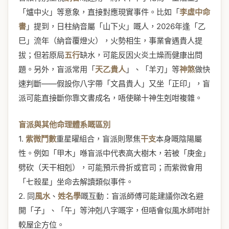
「爐中火」等意象，直接對應現實事件。比如「
李虛中命
書
」提到，日柱納音屬「山下火」嘅人，2026年逢「乙
巳」流年（納音覆燈火），火勢相生，事業會遇貴人提
拔；但若原局
五行
缺水，可能反因火炎土燥而健康出問
題。另外，盲派常用「
天乙貴人
」、「羊刃」等
神煞
做快
速判斷——假設你八字帶「文昌貴人」又坐「正印」，盲
派可能直接斷你靠文書成名，唔使睇十神生剋咁複雜。
盲派與其他命理體系嘅區別
1.
紫微鬥數
重星曜組合，盲派則聚焦
干支
本身嘅陰陽屬
性。例如「甲木」喺盲派中代表高大樹木，若被「庚金」
劈砍（天干相剋），可能預示骨折或官司；而紫微會用
「七殺星」坐命去解讀類似事件。
2. 同
風水
、
姓名學
嘅互動：盲派師傅可能建議你改名避
開「子」、「午」等沖剋八字嘅字，但唔會似風水師咁計
較屋企方位。