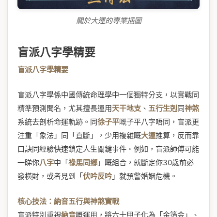
關於大運的專業插圖
盲派八字學精要
盲派八字學精要
盲派八字學係中國傳統命理學中一個獨特分支，以實戰同
精準預測聞名，尤其擅長運用
天干地支
、
五行生剋
同
神煞
系統去剖析命運軌跡。同
徐子平
嘅子平八字唔同，盲派更
注重「象法」同「直斷」，少用複雜嘅
大運
推算，反而靠
口訣同經驗快速鎖定人生關鍵事件。例如，盲派師傅可能
一睇你
八字
中「
祿馬同鄉
」嘅組合，就斷定你30歲前必
發橫財，或者見到「
伏吟反吟
」就預警婚姻危機。
核心技法：納音五行與神煞實戰
盲派特別重視
納音
嘅運用，將六十甲子化為「金箔金」、