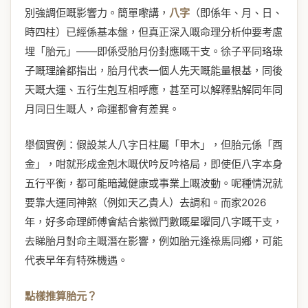
別強調佢嘅影響力。簡單嚟講，
八字
（即係年、月、日、
時四柱）已經係基本盤，但真正深入嘅命理分析仲要考慮
埋「胎元」——即係受胎月份對應嘅干支。徐子平同珞琭
子嘅理論都指出，胎月代表一個人先天嘅能量根基，同後
天嘅大運、五行生剋互相呼應，甚至可以解釋點解同年同
月同日生嘅人，命運都會有差異。
舉個實例：假設某人八字日柱屬「甲木」，但胎元係「酉
金」，咁就形成金剋木嘅伏吟反吟格局，即使佢八字本身
五行平衡，都可能暗藏健康或事業上嘅波動。呢種情況就
要靠大運同神煞（例如天乙貴人）去調和。而家2026
年，好多命理師傅會結合紫微鬥數嘅星曜同八字嘅干支，
去睇胎月對命主嘅潛在影響，例如胎元逢祿馬同鄉，可能
代表早年有特殊機遇。
點樣推算胎元？