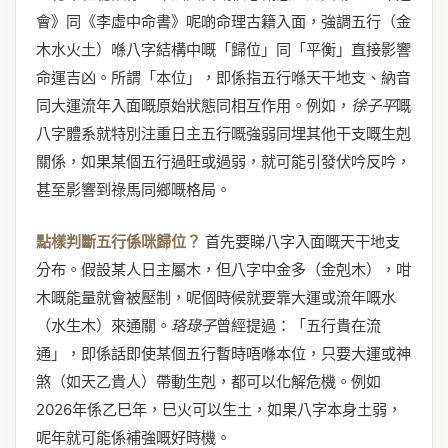
會》同《李虛中命書》呢啲命理古籍入面，強調五行（金
木水火土）喺八字結構中嘅「歸位」同「平衡」直接影響
命運吉凶。所謂「本位」，即係指五行喺天干地支、納音
同大運流年入面嘅原始狀態同相互作用。例如，
徐子平
嘅
八字體系就特別注重日主五行嘅強弱同埋其他干支嘅生剋
關係，如果某個五行過旺或過弱，就可能引發伏吟反吟，
甚至影響到祿馬同鄉嘅格局。
點樣判斷五行係咪歸位？
首先要睇八字入面嘅天干地支
分布。假設某人日主屬木，但八字中金多（金剋木），咁
木嘅能量就會被壓制，呢個時候就要靠大運或流年嘅水
（水生木）來通關。
珞琭子
曾經提過：「五行貴在流
通」，即係話即使某個五行暫時唔喺本位，只要大運或神
煞（如天乙貴人）帶動生剋，都可以化解危機。例如
2026年係乙巳年，巳火可以生土，如果八字本身土弱，
呢年就可能係補強嘅好時機。