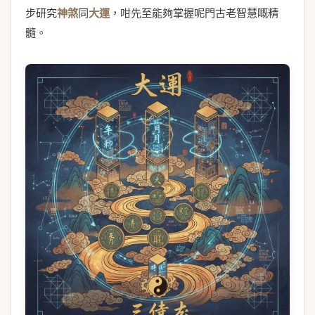
步研究
神煞
同
大運
，咁先至能夠掌握呢門古老智慧嘅精
髓。