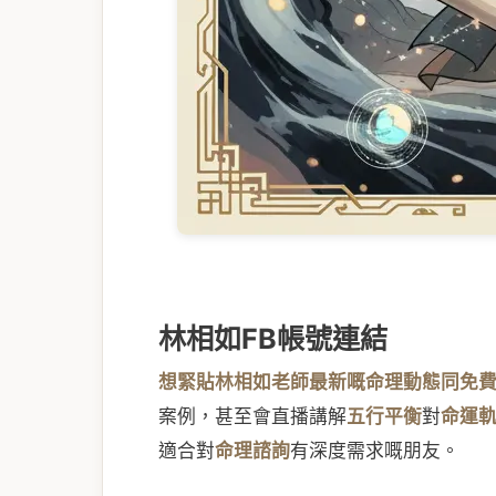
林相如FB帳號連結
想緊貼林相如老師最新嘅命理動態同免
案例，甚至會直播講解
五行平衡
對
命運
適合對
命理諮詢
有深度需求嘅朋友。