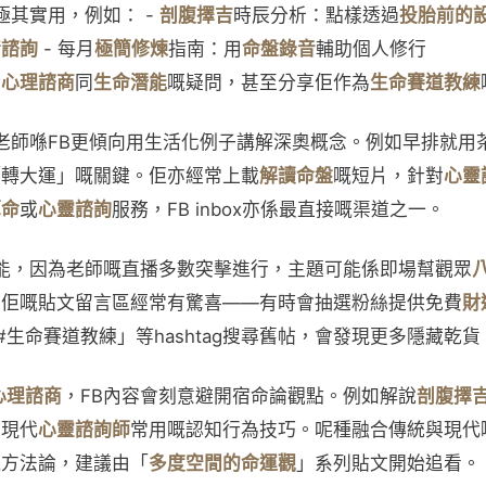
其實用，例如： -
剖腹擇吉
時辰分析：點樣透過
投胎前的
情諮詢
- 每月
極簡修煉
指南：用
命盤錄音
輔助個人修行
於
心理諮商
同
生命潛能
嘅疑問，甚至分享佢作為
生命賽道教練
老師喺FB更傾向用生活化例子講解深奧概念。例如早排就用
「轉大運」嘅關鍵。佢亦經常上載
解讀命盤
嘅短片，針對
心靈
算命
或
心靈諮詢
服務，FB inbox亦係最直接嘅渠道之一。
能，因為老師嘅直播多數突擊進行，主題可能係即場幫觀眾
，佢嘅貼文留言區經常有驚喜——有時會抽選粉絲提供免費
財
生命賽道教練」等hashtag搜尋舊帖，會發現更多隱藏乾貨
心理諮商
，FB內容會刻意避開宿命論觀點。例如解說
剖腹擇
入現代
心靈諮詢師
常用嘅認知行為技巧。呢種融合傳統與現代
嘅方法論，建議由「
多度空間的命運觀
」系列貼文開始追看。