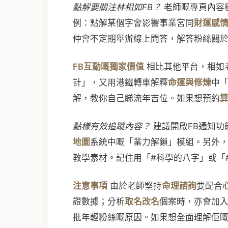
點解要關注林相如FB？
老師嘅專頁內容極
例：點解某個字會影響事業宮同
財運感
仲會不定期舉辦線上問答，解答粉絲關
FB互動嘅獨家價值
相比其他平台，相如
計」，又用港鐵轉車解釋
命運與修煉
中
解，教你自己睇流年吉位。如果想預約
點樣有效追蹤內容？
建議開啟FB通知功
地圖
系統中嘅「業力解鎖」模組。另外
教學素材。記住用「#科學的八字」或「#
注意事項
由於老師堅持
命理諮詢
要配合
證數據；分析
取名改名
個案時，亦會加
批年輕粉絲嘅原因。如果想全面理解佢