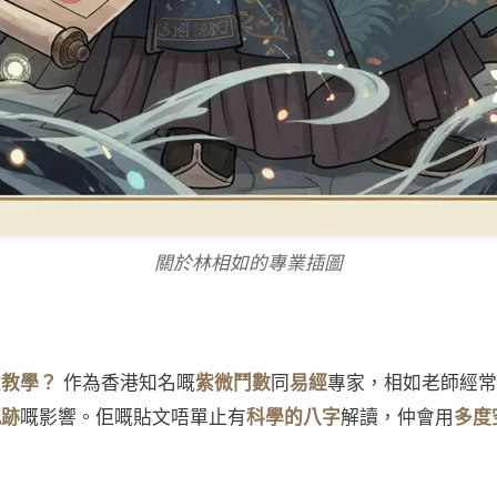
關於林相如的專業插圖
費教學？
作為香港知名嘅
紫微鬥數
同
易經
專家，相如老師經常
軌跡
嘅影響。佢嘅貼文唔單止有
科學的八字
解讀，仲會用
多度