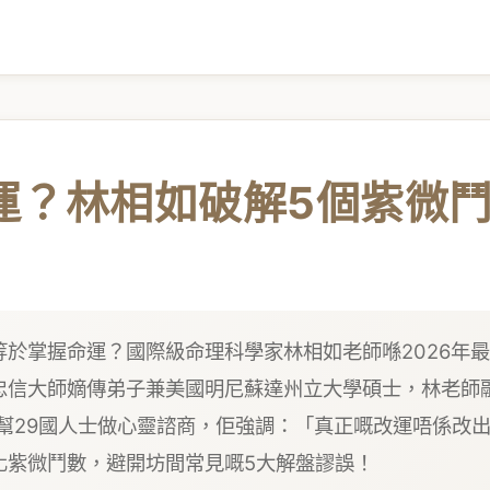
運？林相如破解5個紫微
於掌握命運？國際級命理科學家林相如老師喺2026年
忠信大師嫡傳弟子兼美國明尼蘇達州立大學碩士，林老師
幫29國人士做心靈諮商，佢強調：「真正嘅改運唔係改
化紫微鬥數，避開坊間常見嘅5大解盤謬誤！