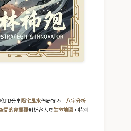
喺FB分享
陽宅風水
佈局技巧、
八字分析
空間的命運觀
剖析客人嘅
生命地圖
，特別