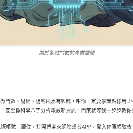
關於紫微鬥數的專業插圖
微鬥數、易經、陽宅風水有興趣，咁你一定要學識點樣用LI
惠，甚至係科學八字分析嘅最新資訊。而家就等我一步步教你
客來嘅帳號。跟住，打開博客來網站或者APP，登入你嘅帳號