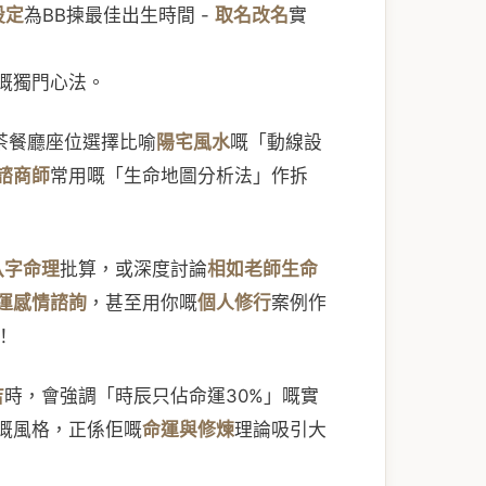
設定
為BB揀最佳出生時間 -
取名改名
實
嘅獨門心法。
茶餐廳座位選擇比喻
陽宅風水
嘅「動線設
諮商師
常用嘅「生命地圖分析法」作拆
八字命理
批算，或深度討論
相如老師生命
運感情諮詢
，甚至用你嘅
個人修行
案例作
！
吉
時，會強調「時辰只佔命運30%」嘅實
嘅風格，正係佢嘅
命運與修煉
理論吸引大