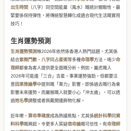
出生時間
（八字）同空間能量（風水）嘅統計關聯性。最
緊要係保持彈性，將傳統智慧轉化成適合現代生活嘅實用
技巧！
生肖運勢預測
生肖運勢預測
喺2026年依然係香港人熱門話題，尤其係
結合
紫微鬥數
、
八字
同
占星術
等多種
命理學
方法，唔少
命
理師
都會為客人提供更全面嘅分析。例如，屬虎嘅人
2026年可能逢「三合」吉星，事業運勢強勁，但都要注
意
因果推論學
中提到嘅「業力」影響，即係過去嘅行為會
影響未來運勢。而屬猴嘅人就要小心「沖太歲」，可以透
過
姓名學
調整或者佩戴開運飾物化解。
近年嚟，
算命準確度
成為熱議焦點，尤其係
統計科學
同
資
料科學
嘅興起，令更多人質疑
宿命論
嘅可信性。有
命理師