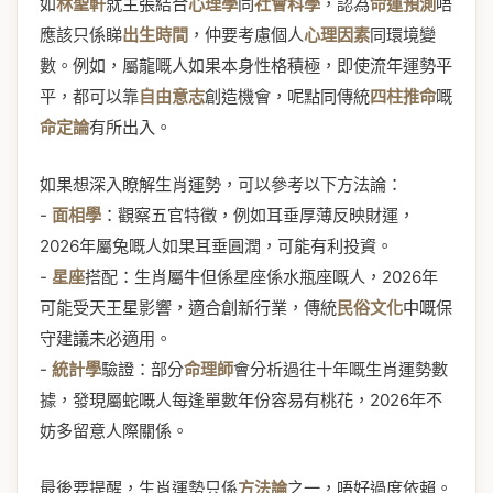
如
林聖軒
就主張結合
心理學
同
社會科學
，認為
命運預測
唔
應該只係睇
出生時間
，仲要考慮個人
心理因素
同環境變
數。例如，屬龍嘅人如果本身性格積極，即使流年運勢平
平，都可以靠
自由意志
創造機會，呢點同傳統
四柱推命
嘅
命定論
有所出入。
如果想深入瞭解生肖運勢，可以參考以下方法論：
-
面相學
：觀察五官特徵，例如耳垂厚薄反映財運，
2026年屬兔嘅人如果耳垂圓潤，可能有利投資。
-
星座
搭配：生肖屬牛但係星座係水瓶座嘅人，2026年
可能受天王星影響，適合創新行業，傳統
民俗文化
中嘅保
守建議未必適用。
-
統計學
驗證：部分
命理師
會分析過往十年嘅生肖運勢數
據，發現屬蛇嘅人每逢單數年份容易有桃花，2026年不
妨多留意人際關係。
最後要提醒，生肖運勢只係
方法論
之一，唔好過度依賴。