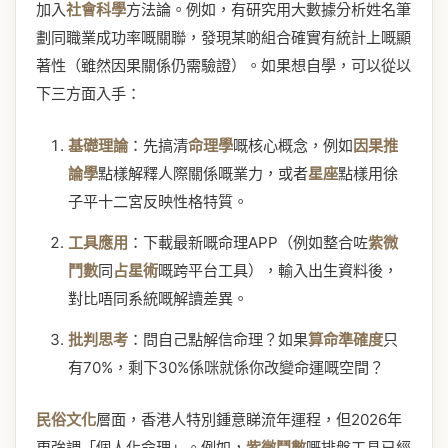
加入
社會科學
方法論。例如，有研究用大數據分析姓名筆
劃同職業成功率嘅關聯，發現某啲組合確實有統計上嘅顯
著性（雖然因果關係仍需驗證）。如果想自學，可以從以
下三方面入手：
基礎理論
：先搞清
命理學
嘅核心概念，例如
因果推
論學
點樣解釋人際關係嘅業力，或者
星座
點樣用徐
子平十二宮反映性格特質。
工具應用
：下載最新嘅命理APP（例如整合咗
紫微
鬥數
同
占星術
嘅跨平台工具），輸入出生資料後，
對比唔同系統嘅解讀差異。
批判思考
：問自己點解信命理？如果
算命準確度
只
有70%，剩下30%係咪就係你改變命運嘅空間？
民俗文化
層面，香港人特別鍾意睇流年運程，但2026年
更強調「個人化命理」。例如，
紫微鬥數
嘅排盤工具已經