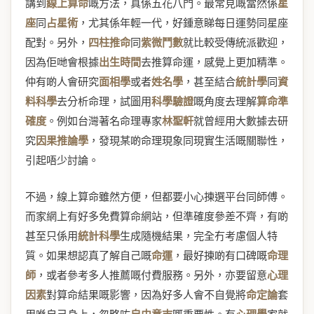
講到
線上算命
嘅方法，真係五花八門。最常見嘅當然係
星
座
同
占星術
，尤其係年輕一代，好鍾意睇每日運勢同星座
配對。另外，
四柱推命
同
紫微鬥數
就比較受傳統派歡迎，
因為佢哋會根據
出生時間
去推算命運，感覺上更加精準。
仲有啲人會研究
面相學
或者
姓名學
，甚至結合
統計學
同
資
料科學
去分析命理，試圖用
科學驗證
嘅角度去理解
算命準
確度
。例如台灣著名命理專家
林聖軒
就曾經用大數據去研
究
因果推論學
，發現某啲命理現象同現實生活嘅關聯性，
引起唔少討論。
不過，線上算命雖然方便，但都要小心揀選平台同師傅。
而家網上有好多免費算命網站，但準確度參差不齊，有啲
甚至只係用
統計科學
生成隨機結果，完全冇考慮個人特
質。如果想認真了解自己嘅
命運
，最好揀啲有口碑嘅
命理
師
，或者參考多人推薦嘅付費服務。另外，亦要留意
心理
因素
對算命結果嘅影響，因為好多人會不自覺將
命定論
套