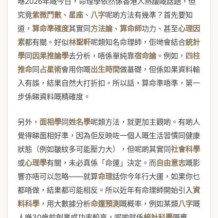
喺2026年嘅今日，命理學依然係香港人熱議嘅話題，但
究竟
紫微鬥數
、
星座
、
八字
呢啲方法有幾準？首先要知
道，
算命準確度
其實同
方法論
、
算命師
功力、甚至
心理因
素
都有關。好似
林聖軒
呢類知名命理師，佢哋會結合
統計
學
同
因果推論學
去分析，唔係單純靠
宿命論
。例如，
四柱
推命
同
占星術
會用你嘅
出生時間
做基礎，但係如果資料輸
入有誤，結果自然大打折扣。所以話，算命準唔準，第一
步係睇資料嘅精確度。
另外，
面相學
同
姓名學
呢類方法，就更加主觀啲。有啲人
覺得睇面相好準，因為佢反映咗一個人嘅生活習慣同健康
狀態（例如皺紋多可能壓力大），但呢啲其實同
社會科學
或
心理學
有關，未必真係「命運」決定。而
自由意志
嘅影
響亦唔可以忽略——就算
命理
話你今年行大運，如果你乜
都唔做，結果都可能相反。所以近年有命理師開始引入
資
料科學
，用大數據分析
命運預測
嘅概率，例如某類
八字
嘅
人喺30歲前創業成功率較高，呢啲就係
統計科學
嘅應