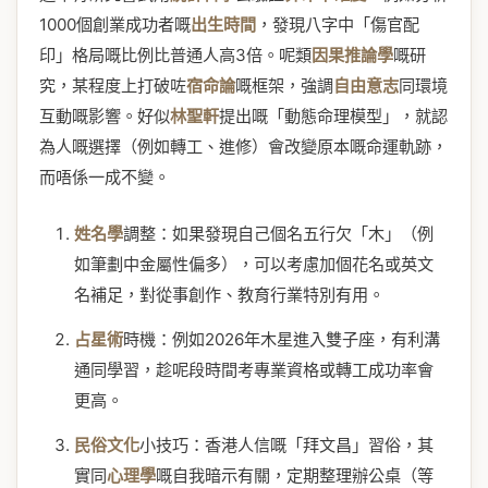
1000個創業成功者嘅
出生時間
，發現八字中「傷官配
印」格局嘅比例比普通人高3倍。呢類
因果推論學
嘅研
究，某程度上打破咗
宿命論
嘅框架，強調
自由意志
同環境
互動嘅影響。好似
林聖軒
提出嘅「動態命理模型」，就認
為人嘅選擇（例如轉工、進修）會改變原本嘅命運軌跡，
而唔係一成不變。
姓名學
調整：如果發現自己個名五行欠「木」（例
如筆劃中金屬性偏多），可以考慮加個花名或英文
名補足，對從事創作、教育行業特別有用。
占星術
時機：例如2026年木星進入雙子座，有利溝
通同學習，趁呢段時間考專業資格或轉工成功率會
更高。
民俗文化
小技巧：香港人信嘅「拜文昌」習俗，其
實同
心理學
嘅自我暗示有關，定期整理辦公桌（等