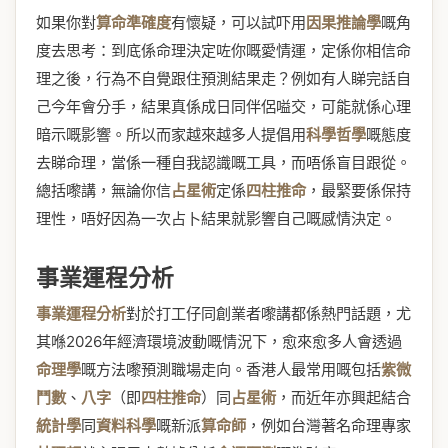
如果你對
算命準確度
有懷疑，可以試吓用
因果推論學
嘅角
度去思考：到底係命理決定咗你嘅愛情運，定係你相信命
理之後，行為不自覺跟住預測結果走？例如有人睇完話自
己今年會分手，結果真係成日同伴侶嗌交，可能就係心理
暗示嘅影響。所以而家越來越多人提倡用
科學哲學
嘅態度
去睇命理，當係一種自我認識嘅工具，而唔係盲目跟從。
總括嚟講，無論你信
占星術
定係
四柱推命
，最緊要係保持
理性，唔好因為一次占卜結果就影響自己嘅感情決定。
事業運程分析
事業運程分析
對於打工仔同創業者嚟講都係熱門話題，尤
其喺2026年經濟環境波動嘅情況下，愈來愈多人會透過
命理學
嘅方法嚟預測職場走向。香港人最常用嘅包括
紫微
鬥數
、
八字
（即
四柱推命
）同
占星術
，而近年亦興起結合
統計學
同
資料科學
嘅新派
算命師
，例如台灣著名命理專家