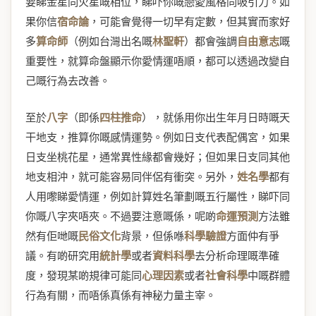
要睇金星同火星嘅相位，睇吓你嘅戀愛風格同吸引力。如
果你信
宿命論
，可能會覺得一切早有定數，但其實而家好
多
算命師
（例如台灣出名嘅
林聖軒
）都會強調
自由意志
嘅
重要性，就算命盤顯示你愛情運唔順，都可以透過改變自
己嘅行為去改善。
至於
八字
（即係
四柱推命
），就係用你出生年月日時嘅天
干地支，推算你嘅感情運勢。例如日支代表配偶宮，如果
日支坐桃花星，通常異性緣都會幾好；但如果日支同其他
地支相沖，就可能容易同伴侶有衝突。另外，
姓名學
都有
人用嚟睇愛情運，例如計算姓名筆劃嘅五行屬性，睇吓同
你嘅八字夾唔夾。不過要注意嘅係，呢啲
命運預測
方法雖
然有佢哋嘅
民俗文化
背景，但係喺
科學驗證
方面仲有爭
議。有啲研究用
統計學
或者
資料科學
去分析命理嘅準確
度，發現某啲規律可能同
心理因素
或者
社會科學
中嘅群體
行為有關，而唔係真係有神秘力量主宰。