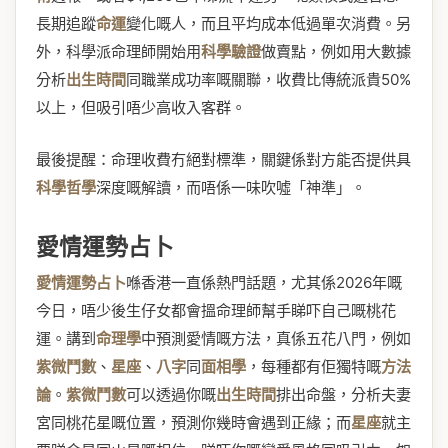
長期追蹤
命運
變化嘅人，而且平均成本低過單次消費。另
外，科學派命理師開始用
科學驗證
做賣點，例如用大數據
分析
出生時間
同職業成功率嘅關聯，收費比傳統派貴50%
以上，但吸引唔少高收入客群。
最後提醒：命理收費冇絕對標準，關鍵係對方能否提供具
科學哲學
深度嘅解讀，而唔係一味吹噓「神準」。
愛情運勢占卜
愛情運勢占卜
喺香港一直係熱門話題，尤其係2026年嘅
今日，唔少後生仔女都會搵命理師幫手睇吓自己嘅桃花
運。講到
命理學
中預測愛情嘅方法，真係五花八門，例如
紫微鬥數
、
星座
、
八字
同
面相學
，每種都有佢獨特嘅
方法
論
。
紫微鬥數
可以透過你嘅
出生時間
排出命盤，分析夫妻
宮同桃花星嘅位置，預測你幾時會遇到正緣；而
星座
就主