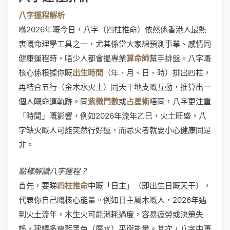
八字運程解析
喺2026年嘅今日，八字（四柱推命）依然係香港人最熱
衷嘅命理學工具之一，尤其係當大家想預測事業、感情同
健康運程時，唔少人都會搵專業
算命師
幫手排盤。八字嘅
核心係根據你嘅
出生時間
（年、月、日、時）排出四柱，
再結合五行（金木水火土）同天干地支嘅互動，推算出一
個人嘅命運軌跡。同
紫微鬥數
或
占星術
唔同，八字更注重
「時間」嘅影響，例如2026年流年乙巳，火土旺盛，八
字缺火嘅人可能突然行好運，而忌火者就要小心健康同是
非。
點樣解讀八字運程？
首先，要睇
四柱推命
中嘅「日主」（即出生日嘅天干），
代表你自己嘅核心能量。例如日主屬木嘅人，2026年遇
到火土流年，木生火可能消耗過度，容易疲勞或決策失
誤，建議多穿藍黑色（屬水）平衡能量。其次，八字中嘅