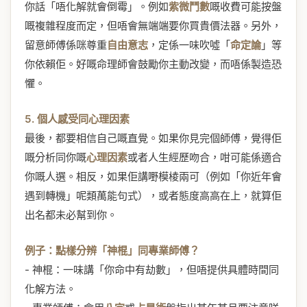
你話「唔化解就會倒霉」。例如
紫微鬥數
嘅收費可能按盤
嘅複雜程度而定，但唔會無端端要你買貴價法器。另外，
留意師傅係咪尊重
自由意志
，定係一味吹噓「
命定論
」等
你依賴佢。好嘅命理師會鼓勵你主動改變，而唔係製造恐
懼。
5. 個人感受同心理因素
最後，都要相信自己嘅直覺。如果你見完個師傅，覺得佢
嘅分析同你嘅
心理因素
或者人生經歷吻合，咁可能係適合
你嘅人選。相反，如果佢講嘢模棱兩可（例如「你近年會
遇到轉機」呢類萬能句式），或者態度高高在上，就算佢
出名都未必幫到你。
例子：點樣分辨「神棍」同專業師傅？
- 神棍：一味講「你命中有劫數」，但唔提供具體時間同
化解方法。