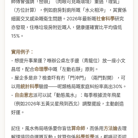
師傅會強調「巒頭」（肉眼可見嘅環境）重過「理氣」
（方位計算），例如廚房對廁所嘅「水火相沖」，其實係
細菌交叉感染嘅衛生問題。2026年最新嘅
社會科學
研究
亦發現，住喺垃圾房附近嘅人，健康運確實比平均值低
15%。
實用例子：
- 想提升事業運？喺辦公桌左手邊（青龍位）放一座小文
昌塔，配合
命理學
中嘅「左動右靜」原則。
- 屋企多是非？檢查吓有冇「門沖門」（兩門對開），可
以用
統計科學
驗證——呢類格局嘅家庭糾紛率高出30%。
-
自由意志
派可以試「動態風水」：每季根據流年飛星
（例如2026年五黃災星飛到西北）調整擺設，主動創造
好運。
記住，風水佈局唔係要你盲信
算命師
，而係用
方法論
去理
解環境同命運嘅互動。就算你係
科學哲學
派，都唔可否認