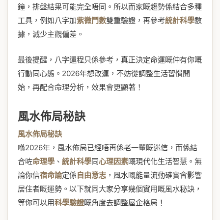
鐘，排盤結果可能完全唔同。所以而家嘅趨勢係結合多種
工具，例如八字加
紫微鬥數
雙重驗證，再參考
統計科學
數
據，減少主觀偏差。
最後提醒，八字運程只係參考，真正決定命運嘅仲有你嘅
行動同心態。2026年想改運，不妨從調整生活習慣開
始，再配合命理分析，效果會更顯著！
風水佈局秘訣
風水佈局秘訣
喺2026年，風水佈局已經唔再係老一輩嘅迷信，而係結
合咗
命理學
、
統計科學
同
心理因素
嘅現代化生活智慧。無
論你信
宿命論
定係
自由意志
，風水嘅能量流動確實會影響
居住者嘅運勢。以下就同大家分享幾個實用嘅風水秘訣，
等你可以用
科學驗證
嘅角度去調整屋企格局！