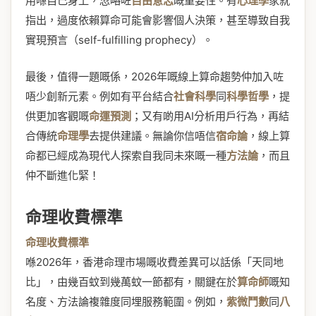
用喺自己身上，忽略咗
自由意志
嘅重要性。有
心理學
家就
指出，過度依賴算命可能會影響個人決策，甚至導致自我
實現預言（self-fulfilling prophecy）。
最後，值得一題嘅係，2026年嘅線上算命趨勢仲加入咗
唔少創新元素。例如有平台結合
社會科學
同
科學哲學
，提
供更加客觀嘅
命運預測
；又有啲用AI分析用戶行為，再結
合傳統
命理學
去提供建議。無論你信唔信
宿命論
，線上算
命都已經成為現代人探索自我同未來嘅一種
方法論
，而且
仲不斷進化緊！
命理收費標準
命理收費標準
喺2026年，香港命理市場嘅收費差異可以話係「天同地
比」，由幾百蚊到幾萬蚊一節都有，關鍵在於
算命師
嘅知
名度、方法論複雜度同埋服務範圍。例如，
紫微鬥數
同
八