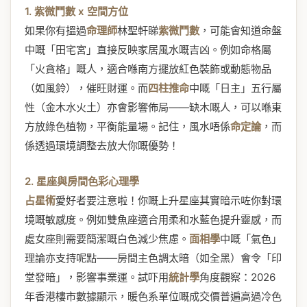
1. 紫微鬥數 x 空間方位
如果你有搵過
命理師
林聖軒睇
紫微鬥數
，可能會知道命盤
中嘅「田宅宮」直接反映家居風水嘅吉凶。例如命格屬
「火貪格」嘅人，適合喺南方擺放紅色裝飾或動態物品
（如風鈴），催旺財運。而
四柱推命
中嘅「日主」五行屬
性（金木水火土）亦會影響佈局——缺木嘅人，可以喺東
方放綠色植物，平衡能量場。記住，風水唔係
命定論
，而
係透過環境調整去放大你嘅優勢！
2. 星座與房間色彩心理學
占星術
愛好者要注意啦！你嘅上升星座其實暗示咗你對環
境嘅敏感度。例如雙魚座適合用柔和水藍色提升靈感，而
處女座則需要簡潔嘅白色減少焦慮。
面相學
中嘅「氣色」
理論亦支持呢點——房間主色調太暗（如全黑）會令「印
堂發暗」，影響事業運。試吓用
統計學
角度觀察：2026
年香港樓市數據顯示，暖色系單位嘅成交價普遍高過冷色