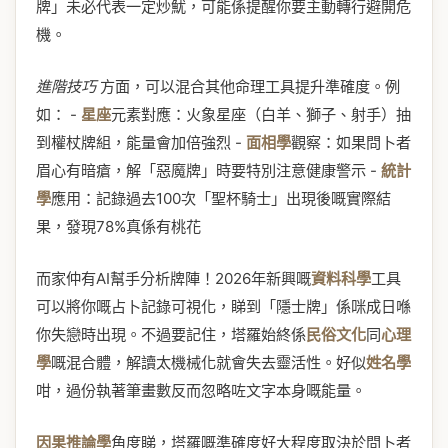
牌」未必代表一定炒魷，可能係提醒你要主動轉行避開危
機。
進階技巧
方面，可以混合其他命理工具提升準確度。例
如： -
星座
元素對應：火象星座（白羊、獅子、射手）抽
到權杖牌組，能量會加倍強烈 -
面相學
觀察：如果問卜者
眉心有暗瘡，解「惡魔牌」時要特別注意健康警示 -
統計
學
應用：記錄過去100次「聖杯騎士」出現後嘅實際結
果，發現78%真係有桃花
而家仲有AI幫手分析牌陣！2026年新興嘅
資料科學
工具
可以將你嘅占卜記錄可視化，睇到「隱士牌」係咪成日喺
你失戀時出現。不過要記住，塔羅始終係
民俗文化
同
心理
學
嘅混合體，解讀太機械化就會失去靈活性。好似
姓名學
咁，過份執著筆畫數反而忽略咗文字本身嘅能量。
因果推論學
角度睇，塔羅嘅準確度好大程度取決於問卜者