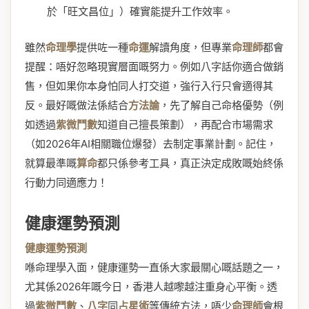
於「旺文昌位」）確實能提升工作效率。
雖然
命理學
提供咗一種
命運
解讀角度，但專業
命理師
都會
提醒：唔好忽略現實層面嘅努力。例如八字話你適合做銷
售，但如果你本身怕同人打交道，強行入行只會適得其
反。最好嘅做法係結合
方法論
，先了解自己命格優勢（例
如透過
紫微鬥數
知道自己擅長策劃），再配合市場需求
（如2026年AI相關職位爆發）去制定事業計劃。記住，
就算最準嘅
算命
都只係參考工具，真正決定成敗嘅始終係
行動力同適應力！
健康運勢預測
健康運勢預測
喺命理學入面，健康運勢一直係大家最關心嘅話題之一，
尤其係2026年嘅今日，香港人越嚟越注重身心平衡。透
過
紫微鬥數
、
八字
同
占星術
等傳統方法，唔少
命理師
會根