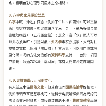
系，證明色彩心理學同風水息息相關。
3. 八字與家具擺設禁忌
八字
中嘅「沖剋」概念（例如子午沖、卯酉沖）可以直接
應用喺家具擺位。如果你嘅八字忌「金」，就唔好將金屬
書櫃放喺西方（五行屬金位）；反之，喜「水」嘅人可以
喺北方放魚缸，引動財氣。
姓名學
專家亦提醒，大門對住
樓梯或電梯（俗稱「開口煞」）會洩氣，可以用門簾或屏
風化解。呢啲方法背後都有
資料科學
支持——台灣一項研
究發現，超過70%嘅「漏財屋」都有大門直沖走廊嘅問
題。
4. 因果推論學 vs. 民俗文化
有人話風水係
民俗文化
，但其實佢同
因果推論學
好相似。
例如床頭靠窗易惹爛桃花，從科學角度解釋係因為光線同
噪音影響睡眠質素，間接導致情緒不穩。
算命準確度
高嘅