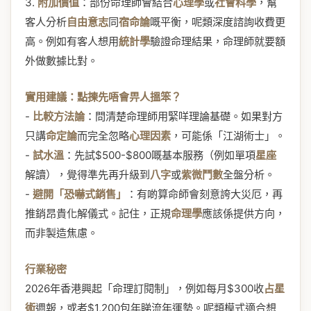
3.
附加價值
：部份命理師會結合
心理學
或
社會科學
，幫
客人分析
自由意志
同
宿命論
嘅平衡，呢類深度諮詢收費更
高。例如有客人想用
統計學
驗證命理結果，命理師就要額
外做數據比對。
實用建議：點揀先唔會畀人搵笨？
-
比較方法論
：問清楚命理師用緊咩理論基礎。如果對方
只講
命定論
而完全忽略
心理因素
，可能係「江湖術士」。
-
試水溫
：先試$500-$800嘅基本服務（例如單項
星座
解讀），覺得準先再升級到
八字
或
紫微鬥數
全盤分析。
-
避開「恐嚇式銷售」
：有啲算命師會刻意誇大災厄，再
推銷昂貴化解儀式。記住，正規
命理學
應該係提供方向，
而非製造焦慮。
行業秘密
2026年香港興起「命理訂閱制」，例如每月$300收
占星
術
週報，或者$1,200包年睇流年運勢。呢類模式適合想