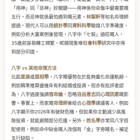
「用神」同「忌神」好關鍵——用神係你命盤中最需要嘅
五行，而忌神就係最怕遇到嘅元素。
林聖軒
等知名命理師
提過，現代人可以用
統計學
同
資料科學
驗證八字準確度，
例如分析大量案例後發現，八字中「七殺」過旺嘅人，
35歲前容易轉工頻繁，呢類現象喺
社會科學
研究中亦得
到部分印證。
八字 vs 其他命理方法
比起
星座
或
面相學
，八字嘅優勢在於能夠量化命運軌跡，
例如精準推算邊幾年有利結婚或投資。但亦有批評者認
為，八字過度強調
宿命論
，忽略
自由意志
同
心理因素
嘅影
響。事實上，而家嘅
命理師
會結合
心理學
建議客人，例如
八字顯示你2026年有破財危機，但如果你主動減少高風
險投資，就能避開部分厄運。另外，
姓名學
亦常同八字搭
配使用，例如命中缺金嘅人改個有「金」字旁嘅名，補足
五行缺陷。