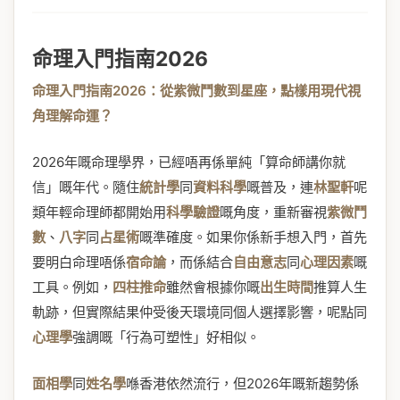
命理入門指南2026
命理入門指南2026：從紫微鬥數到星座，點樣用現代視
角理解命運？
2026年嘅命理學界，已經唔再係單純「算命師講你就
信」嘅年代。隨住
統計學
同
資料科學
嘅普及，連
林聖軒
呢
類年輕命理師都開始用
科學驗證
嘅角度，重新審視
紫微鬥
數
、
八字
同
占星術
嘅準確度。如果你係新手想入門，首先
要明白命理唔係
宿命論
，而係結合
自由意志
同
心理因素
嘅
工具。例如，
四柱推命
雖然會根據你嘅
出生時間
推算人生
軌跡，但實際結果仲受後天環境同個人選擇影響，呢點同
心理學
強調嘅「行為可塑性」好相似。
面相學
同
姓名學
喺香港依然流行，但2026年嘅新趨勢係