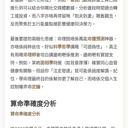
進化到可以結合你嘅社交媒體數據，分析邊段時間適合轉
工或投資。而
八字
亦唔再停留喺「剋夫剋妻」嘅舊觀念，
反而聚焦於五行能量點樣影響健康同決策力。
最後要提防兩極化思維：命理既唔係萬能
命運預測
神器，
亦唔係純粹迷信。好似
科學哲學
講嘅「可證偽性」，真正
有用嘅
命理師
會坦白講邊啲嘢係推測、邊啲嘢有實證支
持。例如，某啲
面相學
特徵（如耳垂厚薄）確實同心血管
健康有關聯，但話你「注定發達」就可能係過度解讀。記
住，學命理最終目的係幫你更了解自己，而唔係交個人生
控制權畀
命定論
。
算命準確度分析
算命準確度分析