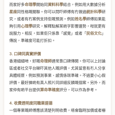
而家好多
命理學
開始同
資料科學
結合，例如用大數據分析
星座
同性格嘅關聯。你可以問吓師傅有冇做過
統計科學
研
究，或者有冇案例支持佢嘅預測。例如
姓名學
師傅如果能
夠引用
心理學
研究，解釋點解某啲字影響運勢，咁就更有
說服力。相反，如果佢只係靠「感覺」或者「
民俗文化
」
傳說，準確度可能打折扣。
3. 口碑同真實評價
香港細細哋，好嘅
命理師
通常靠口碑傳開。你可以上討論
區或者社交平台睇吓其他人嘅評價，尤其留意有冇人分享
具體經歷，例如預測事業、感情係咪準確。不過要小心假
評價，最好揀啲有真人照片同詳細反饋嘅個案。另外，而
家仲有啲平台提供
算命準確度
評分，可以作為參考。
4. 收費透明度同職業道德
一個專業嘅師傅應該清楚列明收費，唔會臨時加價或者嚇