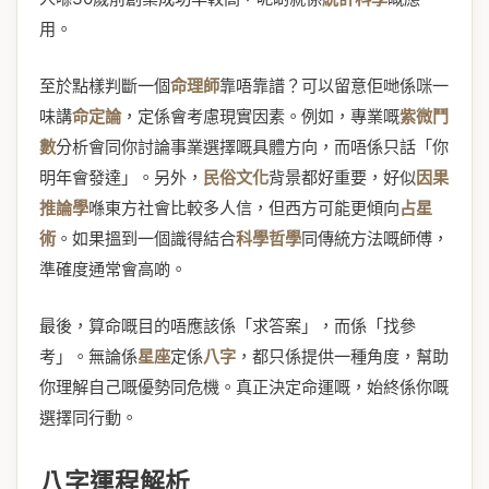
用。
至於點樣判斷一個
命理師
靠唔靠譜？可以留意佢哋係咪一
味講
命定論
，定係會考慮現實因素。例如，專業嘅
紫微鬥
數
分析會同你討論事業選擇嘅具體方向，而唔係只話「你
明年會發達」。另外，
民俗文化
背景都好重要，好似
因果
推論學
喺東方社會比較多人信，但西方可能更傾向
占星
術
。如果搵到一個識得結合
科學哲學
同傳統方法嘅師傅，
準確度通常會高啲。
最後，算命嘅目的唔應該係「求答案」，而係「找參
考」。無論係
星座
定係
八字
，都只係提供一種角度，幫助
你理解自己嘅優勢同危機。真正決定命運嘅，始終係你嘅
選擇同行動。
八字運程解析