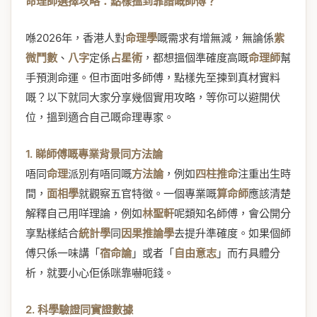
命理師選擇攻略：點樣搵到靠譜嘅師傅？
喺2026年，香港人對
命理學
嘅需求有增無減，無論係
紫
微鬥數
、
八字
定係
占星術
，都想搵個準確度高嘅
命理師
幫
手預測命運。但市面咁多師傅，點樣先至揀到真材實料
嘅？以下就同大家分享幾個實用攻略，等你可以避開伏
位，搵到適合自己嘅命理專家。
1. 睇師傅嘅專業背景同方法論
唔同
命理
派別有唔同嘅
方法論
，例如
四柱推命
注重出生時
間，
面相學
就觀察五官特徵。一個專業嘅
算命師
應該清楚
解釋自己用咩理論，例如
林聖軒
呢類知名師傅，會公開分
享點樣結合
統計學
同
因果推論學
去提升準確度。如果個師
傅只係一味講「
宿命論
」或者「
自由意志
」而冇具體分
析，就要小心佢係咪靠嚇呃錢。
2. 科學驗證同實證數據