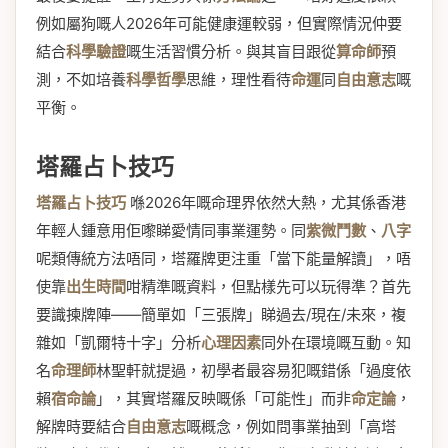
例如屬狗嘅人2026年可能健康運較弱，但實際情況仲要
結合
科學驗證
嘅生活習慣分析。與其盲目跟從
算命師
預
測，不如培養
科學哲學
思維，理性看待
命運
同
自由意志
嘅
平衡。
塔羅占卜技巧
塔羅占卜技巧
喺2026年嘅命理界依然大熱，尤其係香港
年輕人鍾意用佢嚟睇愛情同事業運勢。同
紫微鬥數
、
八字
呢類傳統方法唔同，塔羅牌更注重「當下能量解讀」，唔
使靠
出生時間
咁精準嘅資料，但點樣先可以玩得準？首先
要識揀牌陣——簡單如「三張牌」睇過去/現在/未來，複
雜如「凱爾特十字」分析
心理因素
同外在環境嘅互動。知
名
命理師
林聖軒就提過，初學者最容易犯嘅錯係「過度依
賴
宿命論
」，其實塔羅反映嘅係「可能性」而非
命定論
，
解牌時要結合
自由意志
嘅概念，例如問事業抽到「高塔