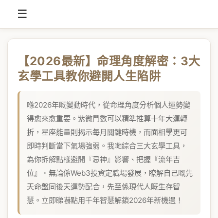
☰
【2026最新】命理角度解密：3大
玄學工具教你避開人生陷阱
喺2026年嘅變動時代，從命理角度分析個人運勢變
得愈來愈重要。紫微鬥數可以精準推算十年大運轉
折，星座能量則揭示每月關鍵時機，而面相學更可
即時判斷當下氣場強弱。我哋綜合三大玄學工具，
為你拆解點樣避開『忌神』影響、把握『流年吉
位』。無論係Web3投資定職場發展，瞭解自己嘅先
天命盤同後天運勢配合，先至係現代人嘅生存智
慧。立即睇嚇點用千年智慧解鎖2026年新機遇！