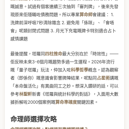
嘅誠意。試過有個客連續三次抽到「審判牌」，後來先發
現原來佢隱瞞咗債務問題。所以專業
算命師
會建議： 1.
洗牌前深呼吸7秒清除雜念 2. 避免用「係咪」、「會唔
會」呢類封閉式問題 3. 月光下充電嘅牌卡特別適合占卜
感情課題
最後提醒，塔羅同
四柱推命
最大分別在於「時效性」——
佢反映未來3-6個月嘅趨勢多過一生運程。2026年流行
嘅「量子塔羅」玩法，仲加入咗
科學哲學
概念，認為觀察
者（即係你）嘅意識會影響牌陣結果，呢點同
占星術
講嘅
「本命盤活化」有異曲同工之妙。想深入鑽研的話，可以
參考
林聖軒
新書《塔羅與統計科學的對話》，入面用大數
據拆解咗2000個案例嘅
算命準確度
關鍵因素。
命理師選擇攻略