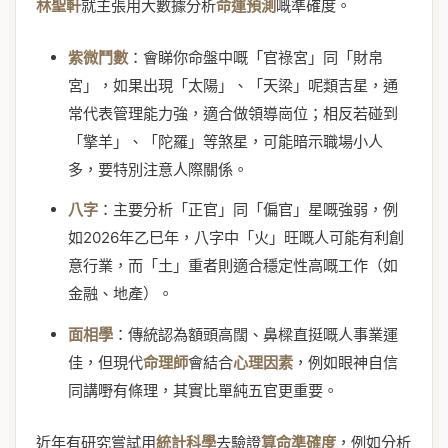
林聖軒
就主張用大數據分析
命運預測
嘅準確度。
紫微鬥數
：會睇你命盤中嘅「官祿宮」同「財帛
宮」，如果出現「太陽」、「天梁」呢類吉星，通
常代表管理能力強，適合做領導崗位；相反若碰到
「擎羊」、「陀羅」等煞星，可能暗示職場小人
多，要特別注意人際關係。
八字
：主要分析「正官」同「偏官」星嘅強弱，例
如2026年乙巳年，八字中「火」旺嘅人可能有利創
意行業，而「土」重者則適合穩定性高嘅工作（如
金融、地產）。
面相學
：傳統認為額頭高闊、鼻樑直挺嘅人事業運
佳，但現代
命理師
會結合
心理因素
，例如眼神自信
同講嘢有條理，其實比單純五官更重要。
近年有研究嘗試用
統計科學
去驗證
算命準確度
，例如分析