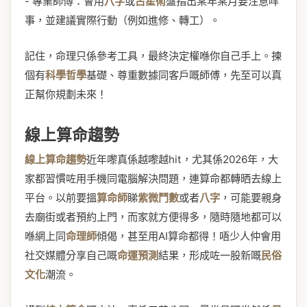
- 專業師傅：會用
八字
或
占星術
盤指出某年某月要注意咩
事，並建議實際行動（例如進修、轉工）。
記住，命理只係參考工具，最終決定權喺你自己手上。揀
個有
科學哲學
基礎、尊重數據同客戶嘅師傅，先至可以真
正幫你規劃未來！
線上算命趨勢
線上算命趨勢
近年嚟真係越嚟越hit，尤其係2026年，大
家都習慣咗用手機同電腦解決問題，連算命都轉晒去線上
平台。以前要搵
算命師
睇
紫微鬥數
或者
八字
，可能要親身
去廟街或者預約上門，而家就方便得多，隨時隨地都可以
喺網上同
命理師
傾偈，甚至用AI算命都得！唔少人仲會用
社交媒體分享自己嘅
命運預測
結果，形成咗一股新嘅
民俗
文化
潮流。