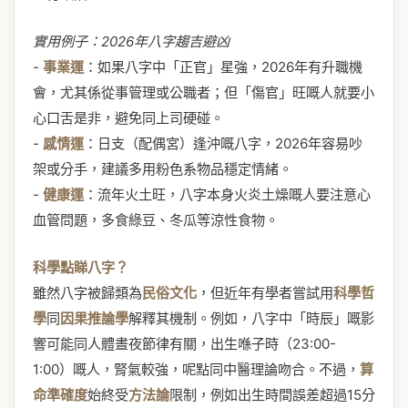
實用例子：2026年八字趨吉避凶
-
事業運
：如果八字中「正官」星強，2026年有升職機
會，尤其係從事管理或公職者；但「傷官」旺嘅人就要小
心口舌是非，避免同上司硬碰。
-
感情運
：日支（配偶宮）逢沖嘅八字，2026年容易吵
架或分手，建議多用粉色系物品穩定情緒。
-
健康運
：流年火土旺，八字本身火炎土燥嘅人要注意心
血管問題，多食綠豆、冬瓜等涼性食物。
科學點睇八字？
雖然八字被歸類為
民俗文化
，但近年有學者嘗試用
科學哲
學
同
因果推論學
解釋其機制。例如，八字中「時辰」嘅影
響可能同人體晝夜節律有關，出生喺子時（23:00-
1:00）嘅人，腎氣較強，呢點同中醫理論吻合。不過，
算
命準確度
始終受
方法論
限制，例如出生時間誤差超過15分