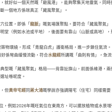
講，就好似一個天然嘅「避風港」，能夠聚集天地靈氣，同時
判斷一個地方係咪真正「藏風聚氣」。
結穴位置，即係「
龍脈
」嘅氣場匯聚點。要符合「藏風聚氣」
嘅明堂（例如水池或平地），後面要有靠山（山脈或高地），
建築物環繞，形成「青龍白虎」護衛格局，進一步鎖住氣流。
最好係彎曲緩慢流動，符合
水龍經
所講嘅「曲則有情」，急流
係典型嘅「藏風聚氣」格局——背靠扯旗山，前面係維港，兩
都選址喺呢度。
），但
黃帝宅經
同
蔣大鴻
嘅學說亦強調陽宅（住宅）同樣需要
位，例如2026年嘅旺氣位在東南方，可以擺放植物或水景