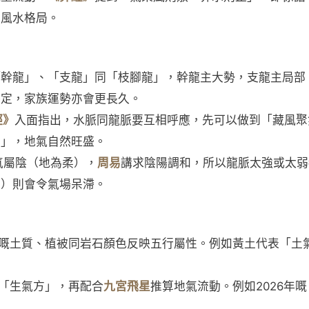
響風水格局。
「幹龍」、「支龍」同「枝腳龍」，幹龍主大勢，支龍主局部
穩定，家族運勢亦會更長久。
經》
入面指出，水脈同龍脈要互相呼應，先可以做到「藏風聚
局」，地氣自然旺盛。
氣屬陰（地為柔），
周易
講求陰陽調和，所以龍脈太強或太弱
盛）則會令氣場呆滯。
嘅土質、植被同岩石顏色反映五行屬性。例如黃土代表「土
「生氣方」，再配合
九宮飛星
推算地氣流動。例如2026年