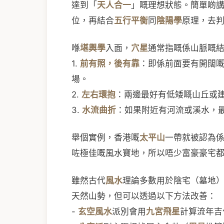
達到「
天人合一
」嘅理想狀態。簡單啲
位，再結合
五行平衡
同
陰陽學
原理，去
喺
堪輿學
入面，
穴星
通常指嘅係山脈嘅
1.
前有照，後有靠
：即係前面要有開闊
場。
2.
左右環抱
：兩邊最好有低矮嘅山丘或
3.
水流曲折
：如果附近有河流或溪水，
舉個實例，香港嘅
太平山
一帶就被認為
咗極佳嘅風水寶地，所以唔少富豪豪宅
雖然古代
風水
理論多數用於陰宅（墓地
天然山勢，但可以透過以下方法改善：
-
玄空風水
派別會用
九宮飛星
計算流年吉