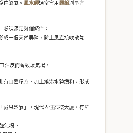
擋住煞氣。
風水師
通常會用
羅盤
測量方
，必須滿足幾個條件：
形成一個天然屏障，防止風直接吹散氣
直沖反而會破壞氣場。
側有山巒環抱，加上維港水勢緩和，形成
「藏風聚氣」。現代人住高樓大廈，冇咗
增強氣場。