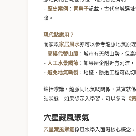
-
歷史案例
：
青烏子
記載，古代皇城選址
隆。
現代點應用？
而家嘅
家居風水
亦可以參考龍脈地氣原
-
高樓代替山脈
：城市冇天然山勢，但高
-
人工水景調節
：如果屋企附近冇河流，
-
避免地氣斷裂
：地鐵、隧道工程可能切
總括嚟講，龍脈同地氣嘅關係，其實就
諧狀態。如果想深入學習，可以參考
《
穴星藏風聚氣
穴星藏風聚氣
係風水學入面嘅核心概念