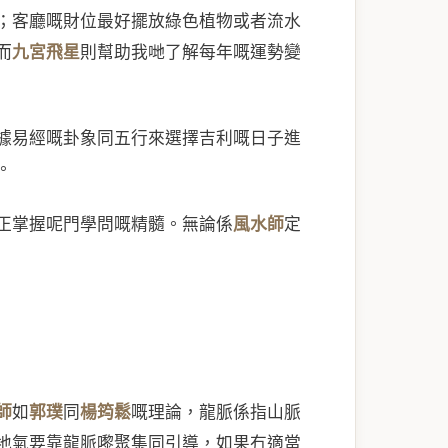
；客廳嘅財位最好擺放綠色植物或者流水
而
九宮飛星
則幫助我哋了解每年嘅運勢變
據易經嘅卦象同五行來選擇吉利嘅日子進
。
正掌握呢門學問嘅精髓。無論係
風水師
定
師
如
郭璞
同
楊筠鬆
嘅理論，龍脈係指山脈
地氣要靠龍脈嚟聚集同引導，如果冇適當