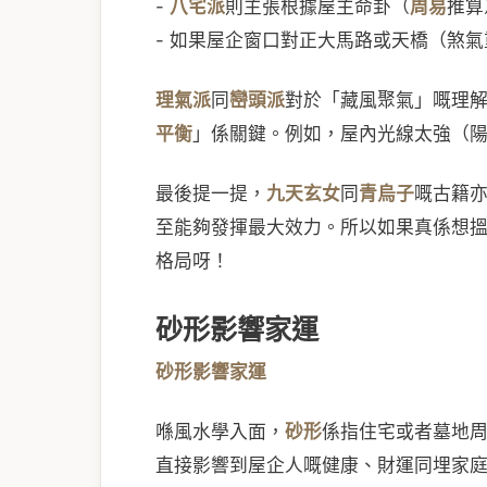
-
八宅派
則主張根據屋主命卦（
周易
推算
- 如果屋企窗口對正大馬路或天橋（煞
理氣派
同
巒頭派
對於「藏風聚氣」嘅理
平衡
」係關鍵。例如，屋內光線太強（
最後提一提，
九天玄女
同
青烏子
嘅古籍
至能夠發揮最大效力。所以如果真係想
格局呀！
砂形影響家運
砂形影響家運
喺風水學入面，
砂形
係指住宅或者墓地
直接影響到屋企人嘅健康、財運同埋家