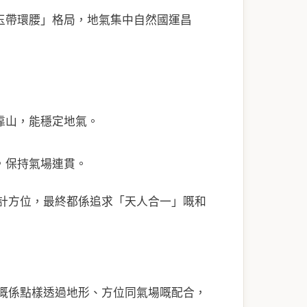
玉帶環腰」格局，地氣集中自然國運昌
靠山，能穩定地氣。
，保持氣場連貫。
計方位，最終都係追求「天人合一」嘅和
嘅係點樣透過地形、方位同氣場嘅配合，