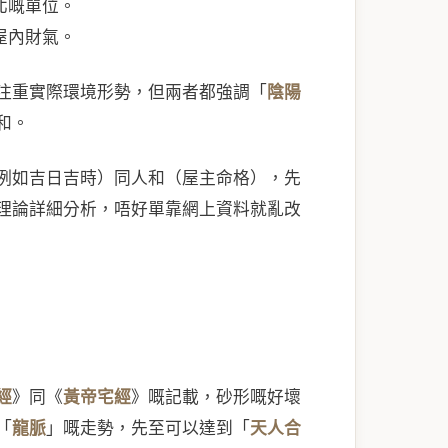
北嘅單位。
屋內財氣。
注重實際環境形勢，但兩者都強調「
陰陽
和。
例如吉日吉時）同人和（屋主命格），先
理論詳細分析，唔好單靠網上資料就亂改
經
》同《
黃帝宅經
》嘅記載，砂形嘅好壞
「
龍脈
」嘅走勢，先至可以達到「
天人合