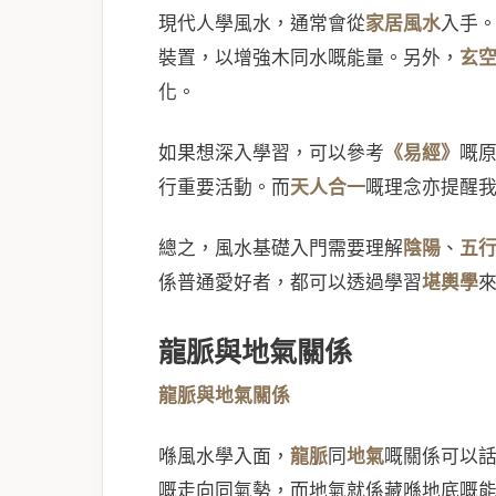
現代人學風水，通常會從
家居風水
入手
裝置，以增強木同水嘅能量。另外，
玄
化。
如果想深入學習，可以參考
《易經》
嘅
行重要活動。而
天人合一
嘅理念亦提醒
總之，風水基礎入門需要理解
陰陽
、
五
係普通愛好者，都可以透過學習
堪輿學
龍脈與地氣關係
龍脈與地氣關係
喺風水學入面，
龍脈
同
地氣
嘅關係可以
嘅走向同氣勢，而地氣就係藏喺地底嘅