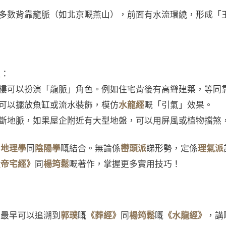
多數背靠龍脈（如北京嘅燕山），前面有水流環繞，形成「
理：
樓可以扮演「龍脈」角色。例如住宅背後有高聳建築，等同
可以擺放魚缸或流水裝飾，模仿
水龍經
嘅「引氣」效果。
斷地脈，如果屋企附近有大型地盤，可以用屏風或植物擋煞
係
地理學
同
陰陽學
嘅結合。無論係
巒頭派
睇形勢，定係
理氣派
黃帝宅經》
同
楊筠鬆
嘅著作，掌握更多實用技巧！
，最早可以追溯到
郭璞
嘅
《葬經》
同
楊筠鬆
嘅
《水龍經》
，講