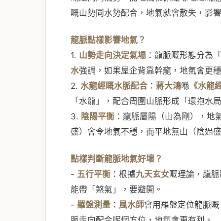
嘅山勢同水勢配合，地氣就會散失，影
龍脈點樣影響地氣？
1.
山勢走向決定氣場
：龍脈嘅形態分為
水
強調，如果屋企背靠幹龍，地氣會更
2.
水龍經嘅水脈配合
：
蔣大鴻
喺
《水龍
「水龍」，配合周圍山脈形成「環抱水
3.
陰陽平衡
：龍脈屬陽（山為剛），地
盛）會令地氣不穩，而平地無山（陰過
點樣判斷龍脈地氣好壞？
-
五行平衡
：根據
九天玄女
嘅理論，龍脈
能帶「煞氣」，要避開。
-
羅盤測量
：
風水師
會用羅盤定位龍脈嘅
脈走向配合呢個方位，地氣會更有利。