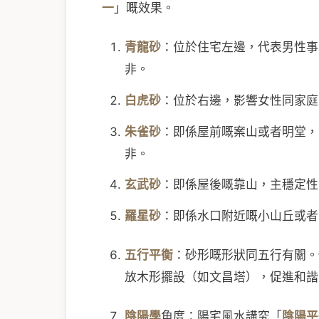
一
」嘅效果。
青龍砂
：位於住宅左邊，代表男性事
非。
白虎砂
：位於右邊，影響女性同家庭
朱雀砂
：即係屋前嘅案山或者明堂，
非。
玄武砂
：即係屋後嘅靠山，主穩定性
羅星砂
：即係水口附近嘅小山丘或者
五行平衡
：砂形嘅形狀同五行有關。
放木形擺設（如文昌塔），促進和諧
陰陽學
角度：陽宅風水講究「
陰陽平