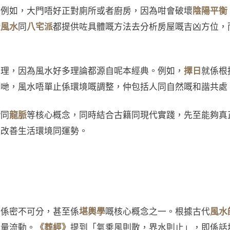
。例如，大門唔好正對廁所或者廚房，因為咁會破壞
陰陽平衡
空風水
同
八宅派
都提供咗具體嘅方法去分析房屋嘅吉凶方位，
原理，因為風水好多理論都源自呢本經典。例如，
擇日
就係根
我哋，風水唔單止係環境嘅調整，仲包括人同自然嘅和諧共處
行
同
龍脈
等核心概念，同時結合古籍同現代實踐，先至能夠真
來改善生活環境同運勢。
話係密不可分，甚至係
堪輿學
嘅核心概念之一。根據古代
風水
能量流動。
《葬經》
提到「氣乘風則散，界水則止」，即係話