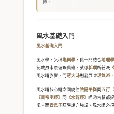
境。
風水基礎入門
風水基礎入門
風水學，又稱
堪輿學
，係一門結合
地理
記載風水原理嘅典籍，就係
郭璞
所著嘅
風水嘅影響，而
蔣大鴻
則發展咗
理氣派
風水嘅核心概念圍繞住
陰陽平衡
同
五行
《黃帝宅經》
同
《水龍經》
呢啲古籍都
場。而
青烏子
嘅學說亦強調，風水師必