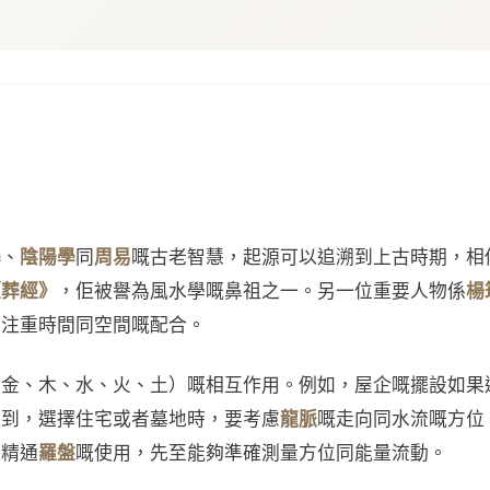
學
、
陰陽學
同
周易
嘅古老智慧，起源可以追溯到上古時期，相
《葬經》
，佢被譽為風水學嘅鼻祖之一。另一位重要人物係
楊
，注重時間同空間嘅配合。
（金、木、水、火、土）嘅相互作用。例如，屋企嘅擺設如果
提到，選擇住宅或者墓地時，要考慮
龍脈
嘅走向同水流嘅方位
須精通
羅盤
嘅使用，先至能夠準確測量方位同能量流動。