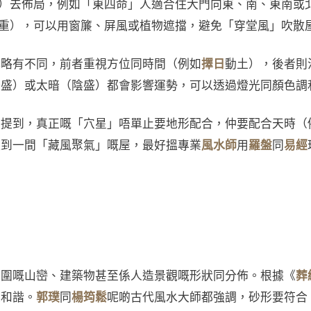
）去佈局，例如「東四命」人適合住大門向東、南、東南或
氣重），可以用窗簾、屏風或植物遮擋，避免「穿堂風」吹散
解略有不同，前者重視方位同時間（例如
擇日
動土），後者則
陽盛）或太暗（陰盛）都會影響運勢，可以透過燈光同顏色調
亦提到，真正嘅「穴星」唔單止要地形配合，仲要配合天時（
搵到一間「藏風聚氣」嘅屋，最好搵專業
風水師
用
羅盤
同
易經
周圍嘅山巒、建築物甚至係人造景觀嘅形狀同分佈。根據《
葬
庭和諧。
郭璞
同
楊筠鬆
呢啲古代風水大師都強調，砂形要符合