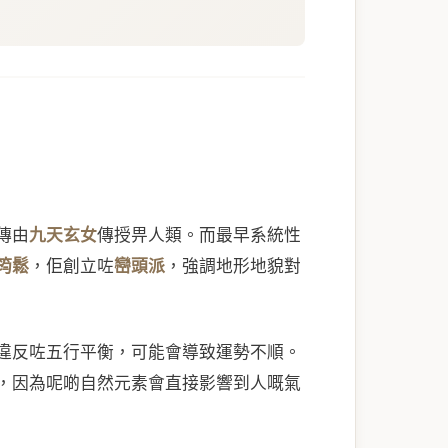
傳由
九天玄女
傳授畀人類。而最早系統性
筠鬆
，佢創立咗
巒頭派
，強調地形地貌對
違反咗五行平衡，可能會導致運勢不順。
，因為呢啲自然元素會直接影響到人嘅氣