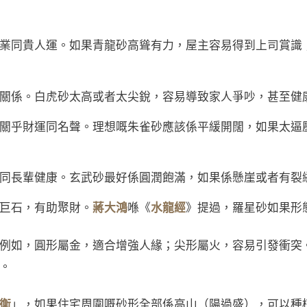
業同貴人運。如果青龍砂高聳有力，屋主容易得到上司賞識
關係。白虎砂太高或者太尖銳，容易導致家人爭吵，甚至健
關乎財運同名聲。理想嘅朱雀砂應該係平緩開闊，如果太逼
同長輩健康。玄武砂最好係圓潤飽滿，如果係懸崖或者有裂
巨石，有助聚財。
蔣大鴻
喺《
水龍經
》提過，羅星砂如果形
例如，圓形屬金，適合增強人緣；尖形屬火，容易引發衝突
。
衡
」，如果住宅周圍嘅砂形全部係高山（陽過盛），可以種