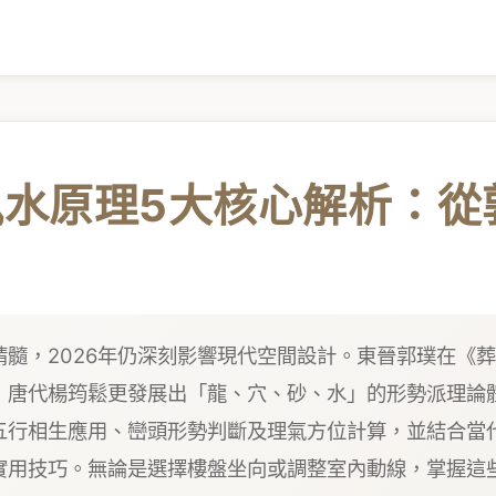
風水原理5大核心解析：
髓，2026年仍深刻影響現代空間設計。東晉郭璞在《
；唐代楊筠鬆更發展出「龍、穴、砂、水」的形勢派理論
五行相生應用、巒頭形勢判斷及理氣方位計算，並結合當
實用技巧。無論是選擇樓盤坐向或調整室內動線，掌握這