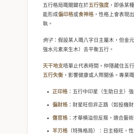
五行格局嘅關鍵在於
五行強度
，即係某
能形成
偏印格
或
食神格
，性格上會表現
執。
例子
：假設某人嘅八字日主屬木，但金
強水元素來生木）去平衡五行。
天干地支
唔單止代表時間，仲隱藏住五
五行失衡
，影響健康或人際關係。專業
正印格
：五行中印星（生助日主）強
偏財格
：財星旺但非正路（如投機財
傷官格
：才華橫溢但反叛，適合藝術
羊刃格
（特殊格局）：日主極旺，性