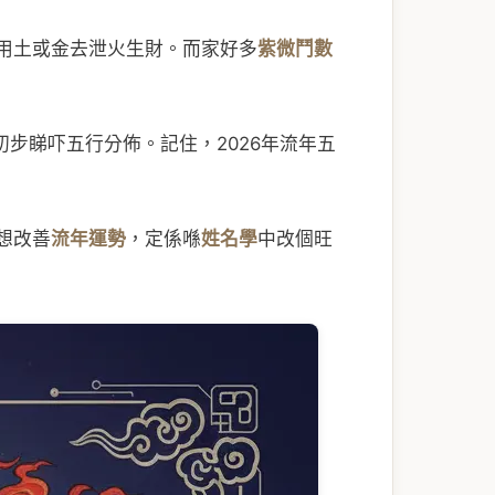
用土或金去泄火生財。而家好多
紫微鬥數
初步睇吓五行分佈。記住，2026年流年五
想改善
流年運勢
，定係喺
姓名學
中改個旺