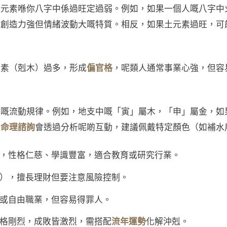
種元素喺你八字中係過旺定過弱。例如，如果一個人嘅八字中
出創造力強但情緒波動大嘅特質。相反，如果土元素過旺，可
元素（剋木）過多，形成
偏官格
，呢類人通常事業心強，但容
行嘅流動規律。例如，地支中嘅「寅」屬木，「申」屬金，如
嘅
命理諮詢
會透過分析呢啲互動，建議佩戴特定顏色（如補水
，性格仁慈、學識豐富，適合教育或研究行業。
），擅長理財但要注意風險控制。
或自由職業，但容易得罪人。
格剛烈，成敗皆激烈，需搭配
流年運勢
化解沖剋。