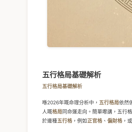
五行格局基礎解析
五行格局基礎解析
喺2026年嘅命理分析中，
五行格局
依然
人嘅
格局
同命運走向。簡單嚟講，五行
於邊種
五行格
，例如
正官格
、
偏財格
，