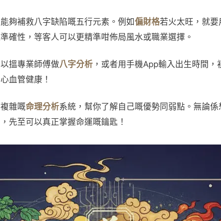
係能夠補救八字缺陷嘅五行元素。例如
偏財格
若火太旺，就要
嘅準確性，等客人可以更精準咁佈局風水或職業選擇。
可以搵專業師傅做
八字分析
，或者用手機App輸入出生時間，
同心血管健康！
套複雜嘅
命理分析
系統，幫你了解自己嘅優勢同弱點。無論係
手，先至可以真正掌握命運嘅鑰匙！