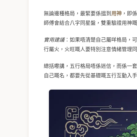
無論邊種格局，最緊要係搵到
用神
，即
師傅會結合八字同星盤，雙重驗證用神
實用建議
：如果唔清楚自己屬咩格局，
行屬火，火旺嘅人要特別注意情緒管理
總括嚟講，五行格局唔係迷信，而係一
自己嘅名，都要先從基礎嘅五行互動入