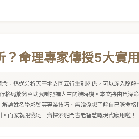
析？命理專家傳授5大實
概念，透過分析天干地支同五行生剋關係，可以深入瞭解
五行格局能夠幫助我哋把握人生關鍵時機。本文將由資深
、解讀姓名學影響等專業技巧。無論係想了解自己嘅命格
引。而家就跟我哋一齊探索呢門古老智慧嘅現代應用啦！