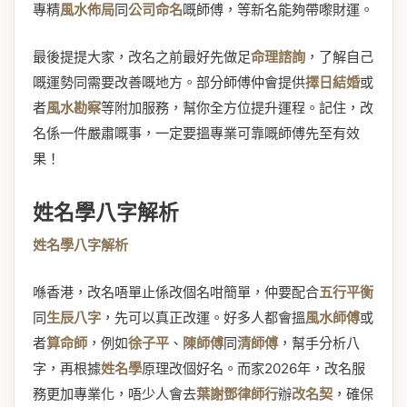
專精
風水佈局
同
公司命名
嘅師傅，等新名能夠帶嚟財運。
最後提提大家，改名之前最好先做足
命理諮詢
，了解自己
嘅運勢同需要改善嘅地方。部分師傅仲會提供
擇日結婚
或
者
風水勘察
等附加服務，幫你全方位提升運程。記住，改
名係一件嚴肅嘅事，一定要搵專業可靠嘅師傅先至有效
果！
姓名學八字解析
姓名學八字解析
喺香港，改名唔單止係改個名咁簡單，仲要配合
五行平衡
同
生辰八字
，先可以真正改運。好多人都會搵
風水師傅
或
者
算命師
，例如
徐子平
、
陳師傅
同
清師傅
，幫手分析八
字，再根據
姓名學
原理改個好名。而家2026年，改名服
務更加專業化，唔少人會去
葉謝鄧律師行
辦
改名契
，確保