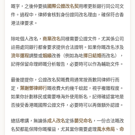
嘅字，之後仲要搞
國際公證改名契
用嚟更新銀行同公司文
件。過程中，律師會核對身份證同改名理由，確保符合香
港法律要求。
除咗個人改名，
商業改名
同樣需要公證文件，尤其係公司
註冊處同銀行都會要求提供合法證明。如果你嘅改名涉及
流年運程
調整或
姻緣
改善（例如為咗
擇日結婚
而改名），
記得保留命理師嘅分析報告，必要時可以作為輔助文件。
最後提提你，公證改名契嘅費用通常按頁數同律師行而
定，
葉謝鄧律師行
嘅收費大約幾千蚊起，視乎複雜程度。
如果你計劃移民或需要喺海外使用新名，記得確認當地是
否接受香港嘅國際公證文件，必要時可以再做額外認證。
總括嚟講，無論係
成人改名
定係
嬰兒命名
，一份合法嘅改
名契都能保障你嘅權益，尤其當你需要處理
風水佈局
、
命