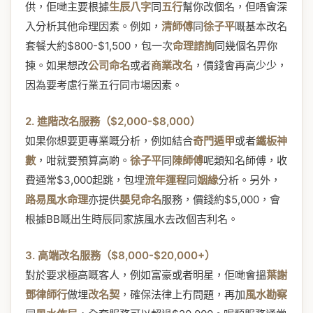
供，佢哋主要根據
生辰八字
同
五行
幫你改個名，但唔會深
入分析其他命理因素。例如，
清師傅
同
徐子平
嘅基本改名
套餐大約$800-$1,500，包一次
命理諮詢
同幾個名畀你
揀。如果想改
公司命名
或者
商業改名
，價錢會再高少少，
因為要考慮行業五行同市場因素。
2. 進階改名服務（$2,000-$8,000）
如果你想要更專業嘅分析，例如結合
奇門遁甲
或者
鐵板神
數
，咁就要預算高啲。
徐子平
同
陳師傅
呢類知名師傅，收
費通常$3,000起跳，包埋
流年運程
同
姻緣
分析。另外，
路易風水命理
亦提供
嬰兒命名
服務，價錢約$5,000，會
根據BB嘅出生時辰同家族風水去改個吉利名。
3. 高端改名服務（$8,000-$20,000+）
對於要求極高嘅客人，例如富豪或者明星，佢哋會搵
葉謝
鄧律師行
做埋
改名契
，確保法律上冇問題，再加
風水勘察