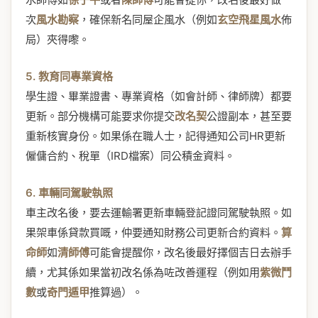
次
風水勘察
，確保新名同屋企風水（例如
玄空飛星風水
佈
局）夾得嚟。
5. 教育同專業資格
學生證、畢業證書、專業資格（如會計師、律師牌）都要
更新。部分機構可能要求你提交
改名契
公證副本，甚至要
重新核實身份。如果係在職人士，記得通知公司HR更新
僱傭合約、稅單（IRD檔案）同公積金資料。
6. 車輛同駕駛執照
車主改名後，要去運輸署更新車輛登記證同駕駛執照。如
果架車係貸款買嘅，仲要通知財務公司更新合約資料。
算
命師
如
清師傅
可能會提醒你，改名後最好擇個吉日去辦手
續，尤其係如果當初改名係為咗改善運程（例如用
紫微鬥
數
或
奇門遁甲
推算過）。