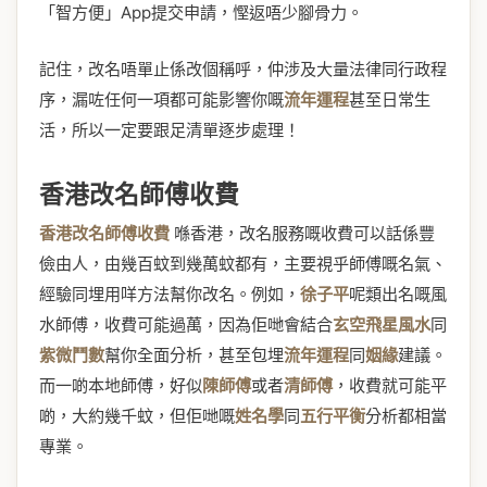
「智方便」App提交申請，慳返唔少腳骨力。
記住，改名唔單止係改個稱呼，仲涉及大量法律同行政程
序，漏咗任何一項都可能影響你嘅
流年運程
甚至日常生
活，所以一定要跟足清單逐步處理！
香港改名師傅收費
香港改名師傅收費
喺香港，改名服務嘅收費可以話係豐
儉由人，由幾百蚊到幾萬蚊都有，主要視乎師傅嘅名氣、
經驗同埋用咩方法幫你改名。例如，
徐子平
呢類出名嘅風
水師傅，收費可能過萬，因為佢哋會結合
玄空飛星風水
同
紫微鬥數
幫你全面分析，甚至包埋
流年運程
同
姻緣
建議。
而一啲本地師傅，好似
陳師傅
或者
清師傅
，收費就可能平
啲，大約幾千蚊，但佢哋嘅
姓名學
同
五行平衡
分析都相當
專業。