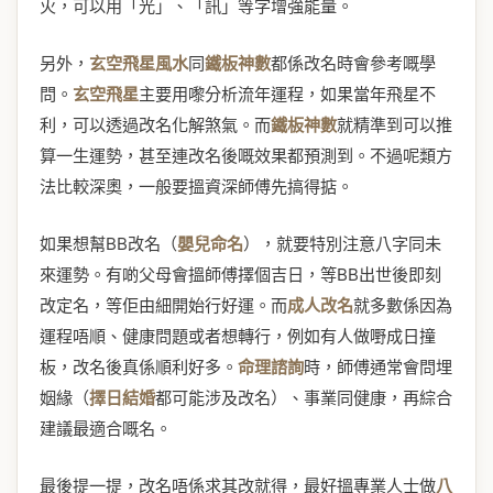
火，可以用「光」、「訊」等字增強能量。
另外，
玄空飛星風水
同
鐵板神數
都係改名時會參考嘅學
問。
玄空飛星
主要用嚟分析流年運程，如果當年飛星不
利，可以透過改名化解煞氣。而
鐵板神數
就精準到可以推
算一生運勢，甚至連改名後嘅效果都預測到。不過呢類方
法比較深奧，一般要搵資深師傅先搞得掂。
如果想幫BB改名（
嬰兒命名
），就要特別注意八字同未
來運勢。有啲父母會搵師傅擇個吉日，等BB出世後即刻
改定名，等佢由細開始行好運。而
成人改名
就多數係因為
運程唔順、健康問題或者想轉行，例如有人做嘢成日撞
板，改名後真係順利好多。
命理諮詢
時，師傅通常會問埋
姻緣（
擇日結婚
都可能涉及改名）、事業同健康，再綜合
建議最適合嘅名。
最後提一提，改名唔係求其改就得，最好搵專業人士做
八