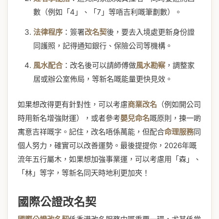
數（例如「4」、「7」等唔吉利嘅筆劃數）。
法律程序
：簽署
改名契
後，要去入境處更新身份證
同護照，記得通知銀行、保險公司等機構。
風水配合
：改名後可以請師傅做
風水勘察
，調整家
居或辦公室佈局，等新名嘅能量更快見效。
如果想改得更有針對性，可以考慮
商業改名
（例如開公司
時用新名增強財運），或者參考
嬰兒命名
嘅原則，揀一啲
寓意吉祥嘅字。記住，改名唔係萬能，但配合
命理服務
同
個人努力，確實可以改善運勢。最後提提你，2026年嘅
流年五行屬木，如果想加強事業運，可以考慮用「森」、
「林」等字，等新名同天時地利更加夾！
國際公證改名契