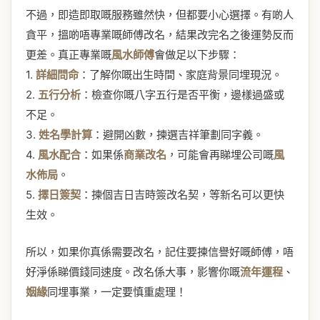
不過，即造即取嘅服務雖然快，但都要小心選擇。有啲人
貪平，搵啲唔專業嘅師傅改名，結果改完名之後運勢反而
更差。真正專業嘅
風水師傅
會做足以下步驟：
1.
詳細問命
：了解你嘅出生時間、家庭背景同埋現況。
2.
五行分析
：檢查你嘅八字五行是否平衡，邊樣過盛或
不足。
3.
姓名學計算
：避開凶數，揀選吉祥筆劃同字義。
4.
風水配合
：如果係
商業改名
，可能會再睇埋公司嘅
風
水佈局
。
5.
擇日簽契
：揀個吉日吉時簽改名契，等新名可以更快
生效。
所以，如果你真係需要改名，記住要揀信譽好嘅師傅，唔
好淨係睇價錢同速度。改名係大事，影響你嘅
流年運程
、
姻緣
同埋事業，一定要慎重處理！