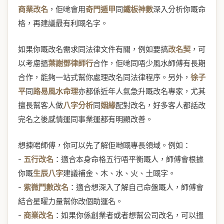
商業改名
，佢哋會用
奇門遁甲
同
鐵板神數
深入分析你嘅命
格，再建議最有利嘅名字。
如果你嘅改名需求同法律文件有關，例如要搞
改名契
，可
以考慮搵
葉謝鄧律師行
合作，佢哋同唔少風水師傅有長期
合作，能夠一站式幫你處理改名同法律程序。另外，
徐子
平
同
路易風水命理
亦都係近年人氣急升嘅改名專家，尤其
擅長幫客人做
八字分析
同
姻緣
配對改名，好多客人都話改
完名之後感情運同事業運都有明顯改善。
想揀啱師傅，你可以先了解佢哋嘅專長領域。例如：
-
五行改名
：適合本身命格五行唔平衡嘅人，師傅會根據
你嘅
生辰八字
建議補金、木、水、火、土嘅字。
-
紫微鬥數改名
：適合想深入了解自己命盤嘅人，師傅會
結合星曜力量幫你改個助運名。
-
商業改名
：如果你係創業者或者想幫公司改名，可以搵