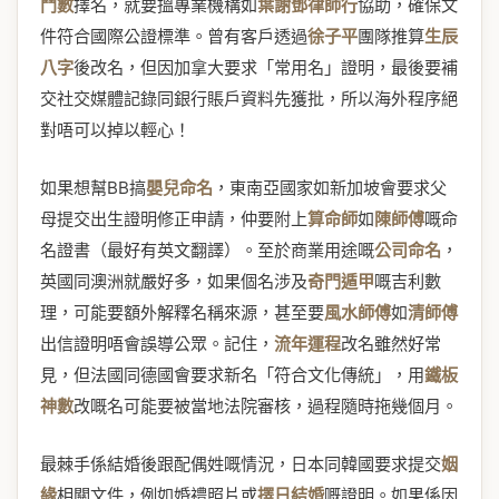
鬥數
擇名，就要搵專業機構如
葉謝鄧律師行
協助，確保文
件符合國際公證標準。曾有客戶透過
徐子平
團隊推算
生辰
八字
後改名，但因加拿大要求「常用名」證明，最後要補
交社交媒體記錄同銀行賬戶資料先獲批，所以海外程序絕
對唔可以掉以輕心！
如果想幫BB搞
嬰兒命名
，東南亞國家如新加坡會要求父
母提交出生證明修正申請，仲要附上
算命師
如
陳師傅
嘅命
名證書（最好有英文翻譯）。至於商業用途嘅
公司命名
，
英國同澳洲就嚴好多，如果個名涉及
奇門遁甲
嘅吉利數
理，可能要額外解釋名稱來源，甚至要
風水師傅
如
清師傅
出信證明唔會誤導公眾。記住，
流年運程
改名雖然好常
見，但法國同德國會要求新名「符合文化傳統」，用
鐵板
神數
改嘅名可能要被當地法院審核，過程隨時拖幾個月。
最棘手係結婚後跟配偶姓嘅情況，日本同韓國要求提交
姻
緣
相關文件，例如婚禮照片或
擇日結婚
嘅證明。如果係因