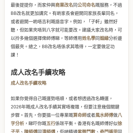
最後提提你，而家仲興
商業改名
同
公司命名
嘅服務，不過
BB改名就更加講究。有啲家長會避開同家族長輩同名，
或者避開一啲唔吉利嘅諧音字。例如，「子軒」雖然好
聽，但如果夾唔到八字就可能要改。建議大家改名時，可
以拎多幾個選擇俾師傅睇，等師傅用
姓名學
同
姻緣
分析邊
個最夾。總之，BB改名唔係求其噏得，一定要做足功
課！
成人改名手續攻略
成人改名手續攻略
如果你覺得自己嘅運勢唔順，或者想透過改名轉運，
2026年嘅成人改名手續其實唔複雜，但要注意幾個關鍵
步驟。首先，你要搵一位專業嘅
算命師
或者
風水師傅
做
八
字分析
，睇吓你嘅
五行
係咪平衡。香港有名嘅師傅好似
徐
子平
、
陳師傅
同
清師傅
，佢哋精通
紫微鬥數
、
奇門遁甲
同