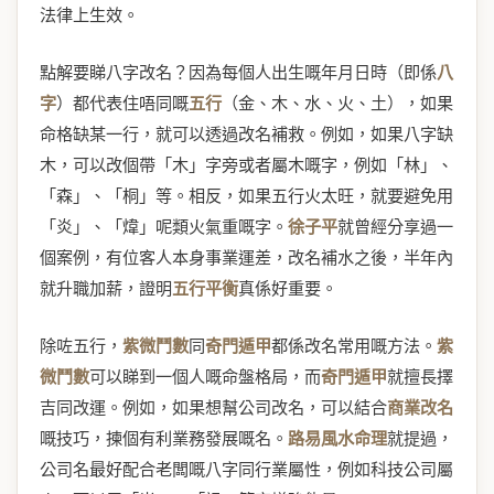
法律上生效。
點解要睇八字改名？因為每個人出生嘅年月日時（即係
八
字
）都代表住唔同嘅
五行
（金、木、水、火、土），如果
命格缺某一行，就可以透過改名補救。例如，如果八字缺
木，可以改個帶「木」字旁或者屬木嘅字，例如「林」、
「森」、「桐」等。相反，如果五行火太旺，就要避免用
「炎」、「煒」呢類火氣重嘅字。
徐子平
就曾經分享過一
個案例，有位客人本身事業運差，改名補水之後，半年內
就升職加薪，證明
五行平衡
真係好重要。
除咗五行，
紫微鬥數
同
奇門遁甲
都係改名常用嘅方法。
紫
微鬥數
可以睇到一個人嘅命盤格局，而
奇門遁甲
就擅長擇
吉同改運。例如，如果想幫公司改名，可以結合
商業改名
嘅技巧，揀個有利業務發展嘅名。
路易風水命理
就提過，
公司名最好配合老闆嘅八字同行業屬性，例如科技公司屬