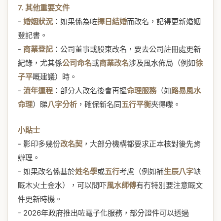
7. 其他重要文件
-
婚姻狀況
：如果係為咗
擇日結婚
而改名，記得更新婚姻
登記書。
-
商業登記
：公司董事或股東改名，要去公司註冊處更新
紀錄，尤其係
公司命名
或
商業改名
涉及風水佈局（例如
徐
子平
嘅建議）時。
-
流年運程
：部分人改名後會再搵
命理服務
（如
路易風水
命理
）睇
八字分析
，確保新名同
五行平衡
夾得嚟。
小貼士
- 影印多幾份
改名契
，大部分機構都要求正本核對後先肯
辦理。
- 如果改名係基於
姓名學
或
五行
考慮（例如補
生辰八字
缺
嘅木火土金水），可以問吓
風水師傅
有冇特別要注意嘅文
件更新時機。
- 2026年政府推出咗電子化服務，部分證件可以透過