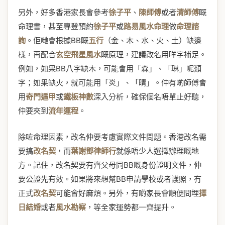
另外，好多香港家長會參考
徐子平
、
陳師傅
或者
清師傅
嘅
命理書，甚至專登預約
徐子平
或
路易風水命理
做
命理諮
詢
。佢哋會根據BB嘅
五行
（金、木、水、火、土）缺邊
樣，再配合
玄空飛星風水
嘅原理，建議改名用咩字補足。
例如，如果BB八字缺木，可能會用「森」、「琳」呢類
字；如果缺火，就可能用「炎」、「晴」。仲有啲師傅會
用
奇門遁甲
或
鐵板神數
深入分析，確保個名唔單止好聽，
仲要夾到
流年運程
。
除咗命理因素，改名仲要考慮實際文件問題。香港改名需
要搞
改名契
，而
葉謝鄧律師行
就係唔少人選擇辦理嘅地
方。記住，改名契要有齊父母同BB嘅身份證明文件，仲
要公證先有效。如果將來想幫BB申請學校或者護照，冇
正式
改名契
可能會好麻煩。另外，有啲家長會順便問埋
擇
日結婚
或者
風水勘察
，等全家運勢都一齊提升。