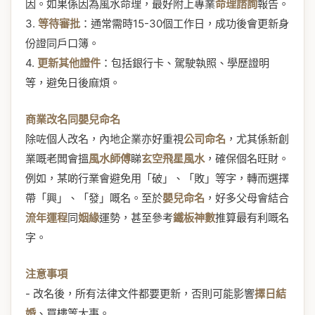
因。如果係因為風水命理，最好附上專業
命理諮詢
報告。
3.
等待審批
：通常需時15-30個工作日，成功後會更新身
份證同戶口簿。
4.
更新其他證件
：包括銀行卡、駕駛執照、學歷證明
等，避免日後麻煩。
商業改名同嬰兒命名
除咗個人改名，內地企業亦好重視
公司命名
，尤其係新創
業嘅老闆會搵
風水師傅
睇
玄空飛星風水
，確保個名旺財。
例如，某啲行業會避免用「破」、「敗」等字，轉而選擇
帶「興」、「發」嘅名。至於
嬰兒命名
，好多父母會結合
流年運程
同
姻緣
運勢，甚至參考
鐵板神數
推算最有利嘅名
字。
注意事項
- 改名後，所有法律文件都要更新，否則可能影響
擇日結
婚
、買樓等大事。