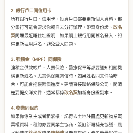
2. 銀行戶口同信用卡
所有銀行戶口、信用卡、投資戶口都要更新個人資料。部
分銀行可能會要求你親自去分行辦理，帶齊身份證、
改名
契
同埋最近嘅住址證明。如果網上銀行用開舊名登入，記
得更新埋用戶名，避免登入問題。
3. 強積金（MPF）同保險
強積金供款帳戶、人壽保險、醫療保單等都要通知相關機
構更新姓名。尤其係保險索償時，如果姓名同文件唔吻
合，可能會拖慢賠償進度。建議直接聯絡保險公司，問清
楚要提交咩文件，通常都係
改名契
加新身份證副本。
4. 物業同租約
如果你係業主或者租緊樓，記得去土地註冊處更新物業嘅
業權資料。租約亦要同業主協商，簽訂新嘅補充協議。風
水師傅如
徐子平
或者
陳師傅
可能會提你，改名後最好做一