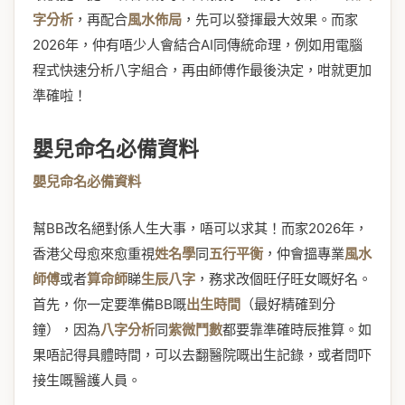
字分析
，再配合
風水佈局
，先可以發揮最大效果。而家
2026年，仲有唔少人會結合AI同傳統命理，例如用電腦
程式快速分析八字組合，再由師傅作最後決定，咁就更加
準確啦！
嬰兒命名必備資料
嬰兒命名必備資料
幫BB改名絕對係人生大事，唔可以求其！而家2026年，
香港父母愈來愈重視
姓名學
同
五行平衡
，仲會搵專業
風水
師傅
或者
算命師
睇
生辰八字
，務求改個旺仔旺女嘅好名。
首先，你一定要準備BB嘅
出生時間
（最好精確到分
鐘），因為
八字分析
同
紫微鬥數
都要靠準確時辰推算。如
果唔記得具體時間，可以去翻醫院嘅出生記錄，或者問吓
接生嘅醫護人員。