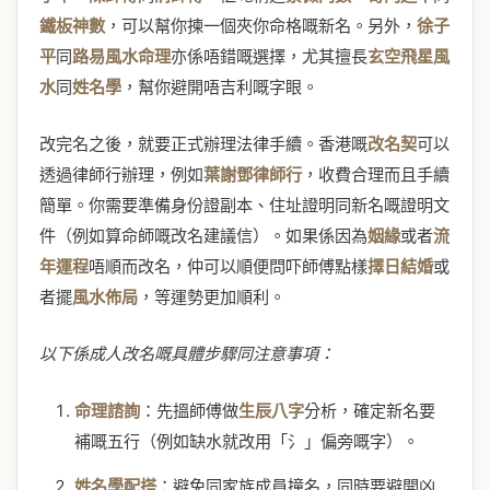
鐵板神數
，可以幫你揀一個夾你命格嘅新名。另外，
徐子
平
同
路易風水命理
亦係唔錯嘅選擇，尤其擅長
玄空飛星風
水
同
姓名學
，幫你避開唔吉利嘅字眼。
改完名之後，就要正式辦理法律手續。香港嘅
改名契
可以
透過律師行辦理，例如
葉謝鄧律師行
，收費合理而且手續
簡單。你需要準備身份證副本、住址證明同新名嘅證明文
件（例如算命師嘅改名建議信）。如果係因為
姻緣
或者
流
年運程
唔順而改名，仲可以順便問吓師傅點樣
擇日結婚
或
者擺
風水佈局
，等運勢更加順利。
以下係成人改名嘅具體步驟同注意事項：
命理諮詢
：先搵師傅做
生辰八字
分析，確定新名要
補嘅五行（例如缺水就改用「氵」偏旁嘅字）。
姓名學配搭
：避免同家族成員撞名，同時要避開凶