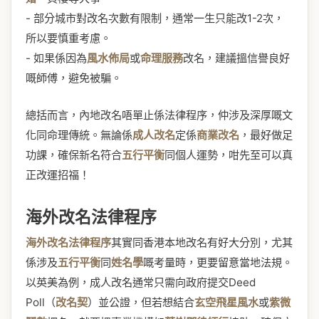
- 部分城市對改名次數有限制，通常一生只能改1-2次，
所以要慎重考慮。
- 如果係因為
風水佈局
或
命理服務
改名，建議搵信譽良好
嘅師傅，避免被騙。
總括而言，內地改名唔單止係法律程序，仲涉及深厚嘅文
化同命理傳統。無論係
成人改名
定係
商業改名
，最好做足
功課，確保新名符合
五行平衡
同個人運勢，咁先至可以真
正改運招福！
海外改名法律程序
海外改名法律程序
其實同香港本地改名有好大分別，尤其
係涉及
五行平衡
同
姓名學
嘅考量時，更要留意當地法規。
以英美為例，成人改名通常只需向政府提交Deed
Poll（
改名契
）並公證，但若想結合
玄空飛星風水
或
紫微