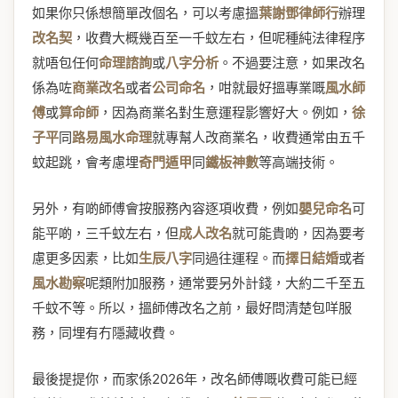
如果你只係想簡單改個名，可以考慮搵
葉謝鄧律師行
辦理
改名契
，收費大概幾百至一千蚊左右，但呢種純法律程序
就唔包任何
命理諮詢
或
八字分析
。不過要注意，如果改名
係為咗
商業改名
或者
公司命名
，咁就最好搵專業嘅
風水師
傅
或
算命師
，因為商業名對生意運程影響好大。例如，
徐
子平
同
路易風水命理
就專幫人改商業名，收費通常由五千
蚊起跳，會考慮埋
奇門遁甲
同
鐵板神數
等高端技術。
另外，有啲師傅會按服務內容逐項收費，例如
嬰兒命名
可
能平啲，三千蚊左右，但
成人改名
就可能貴啲，因為要考
慮更多因素，比如
生辰八字
同過往運程。而
擇日結婚
或者
風水勘察
呢類附加服務，通常要另外計錢，大約二千至五
千蚊不等。所以，搵師傅改名之前，最好問清楚包咩服
務，同埋有冇隱藏收費。
最後提提你，而家係2026年，改名師傅嘅收費可能已經