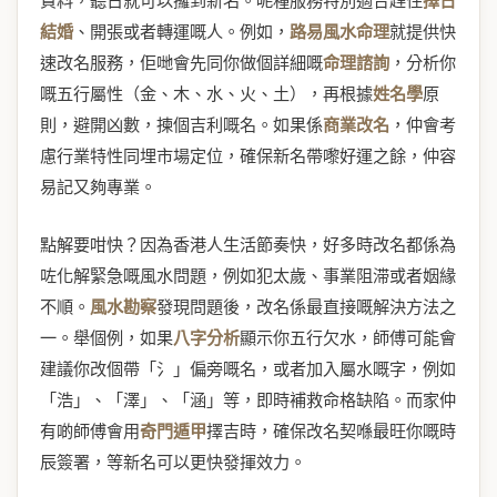
資料，聽日就可以攞到新名。呢種服務特別適合趕住
擇日
結婚
、開張或者轉運嘅人。例如，
路易風水命理
就提供快
速改名服務，佢哋會先同你做個詳細嘅
命理諮詢
，分析你
嘅五行屬性（金、木、水、火、土），再根據
姓名學
原
則，避開凶數，揀個吉利嘅名。如果係
商業改名
，仲會考
慮行業特性同埋市場定位，確保新名帶嚟好運之餘，仲容
易記又夠專業。
點解要咁快？因為香港人生活節奏快，好多時改名都係為
咗化解緊急嘅風水問題，例如犯太歲、事業阻滞或者姻緣
不順。
風水勘察
發現問題後，改名係最直接嘅解決方法之
一。舉個例，如果
八字分析
顯示你五行欠水，師傅可能會
建議你改個帶「氵」偏旁嘅名，或者加入屬水嘅字，例如
「浩」、「澤」、「涵」等，即時補救命格缺陷。而家仲
有啲師傅會用
奇門遁甲
擇吉時，確保改名契喺最旺你嘅時
辰簽署，等新名可以更快發揮效力。