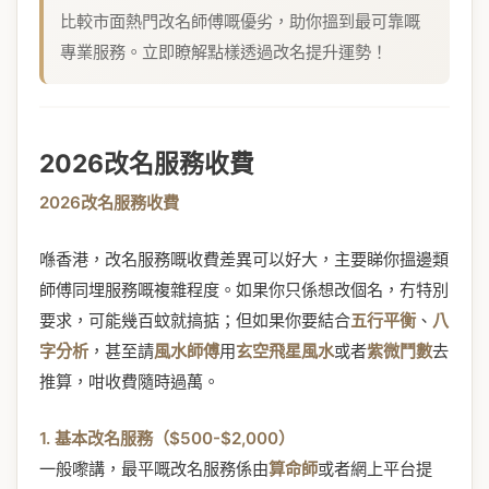
比較市面熱門改名師傅嘅優劣，助你搵到最可靠嘅
專業服務。立即瞭解點樣透過改名提升運勢！
2026改名服務收費
2026改名服務收費
喺香港，改名服務嘅收費差異可以好大，主要睇你搵邊類
師傅同埋服務嘅複雜程度。如果你只係想改個名，冇特別
要求，可能幾百蚊就搞掂；但如果你要結合
五行平衡
、
八
字分析
，甚至請
風水師傅
用
玄空飛星風水
或者
紫微鬥數
去
推算，咁收費隨時過萬。
1. 基本改名服務（$500-$2,000）
一般嚟講，最平嘅改名服務係由
算命師
或者網上平台提