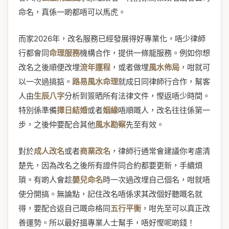
命名，真係一啲都唔可以馬虎。
而家2026年，改名服務已經發展得好專業化，唔少律師
行都會同
命理服務
機構合作，提供一條龍服務。例如你想
改名之後順便改埋
流年運程
，或者做埋
風水佈局
，咁就可
以一次過搞掂。
路易風水命理
就成日同律師行合作，幫客
人由
生辰八字
分析到簽晒所有法律文件，慳返唔少時間。
特別係準備
擇日結婚
或者
姻緣
唔順嘅人，改名往往係第一
步，之後仲要配合其他
風水勘察
先至有效。
對於
成人改名
或者
商業改名
，律師行通常會建議你考慮清
楚先，因為改名之後所有證件同合約都要更新，手續煩
瑣。有啲人會趁
嬰兒命名
時一次過改埋自己個名，咁就唔
使分開搞。無論點，記住改名唔係求其改個好聽嘅名就
得，要配合返自己嘅命格同
五行平衡
，咁先至可以真正改
善運勢。所以最好搵專業人士幫手，唔好慳呢啲錢！