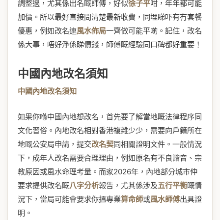
調整過，尤其係出名嘅師傅，好似
徐子平
咁，年年都可能
加價。所以最好直接問清楚最新收費，同埋睇吓有冇套餐
優惠，例如改名連
風水佈局
一齊做可能平啲。記住，改名
係大事，唔好淨係睇價錢，師傅嘅經驗同口碑都好重要！
中國內地改名須知
中國內地改名須知
如果你喺中國內地想改名，首先要了解當地嘅法律程序同
文化習俗。內地改名相對香港複雜少少，需要向戶籍所在
地嘅公安局申請，提交
改名契
同相關證明文件。一般情況
下，成年人改名需要合理理由，例如原名有不良諧音、宗
教原因或風水命理考量。而家2026年，內地部分城市仲
要求提供改名嘅
八字分析
報告，尤其係涉及
五行平衡
嘅情
況下，當局可能會要求你搵專業
算命師
或
風水師傅
出具證
明。