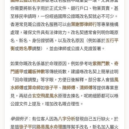
國際公證改名契
係香港改名服務中嘅重要一環，尤其係當
你需要將新名字用於正式文件、銀行戶口、物業買賣，甚
至移民申請時，一份經過國際公證嘅改名契就必不可少。
香港常見嘅公證改名服務可以由
葉謝鄧律師行
等專業機構
處理，確保文件具有法律效力。改名契通常會列明你嘅原
名、新名、身份證號碼，以及改名原因（例如基於
五行平
衡
或
姓名學
調整），並由律師或公證人見證簽署。
如果你嘅改名係基於命理原因，例如參考咗
紫微鬥數
、
奇
門遁甲
或
鐵板神數
等傳統術數，建議喺改名契上簡單註明
「因命理調整」等字眼，方便日後解釋。部分客人會搵
風
水師傅
或
算命師
如
徐子平
、
陳師傅
、
清師傅
等提供專業意
見，再結合
玄空飛星風水
原理去揀名，呢啲細節都可以喺
公證文件上提及，增加改名嘅合理性。
舉個例子
：有位客人因為
八字分析
發現自己五行缺火，於
是搵
徐子平
同
路易風水命理
團隊幫手改名，新名加入屬火