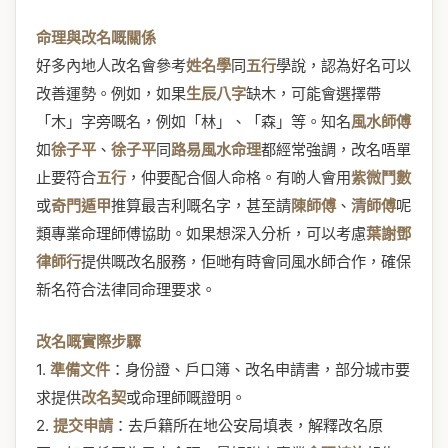
命理與改名嘅關係
好多內地人改名會參考
姓名學
同
五行
學說，認為好名可以
改善運勢。例如，如果
生辰八字
缺木，可能會選擇帶
「木」字旁嘅名，例如「林」、「森」等。知名
風水師傅
如
徐子平
、
徐子平
同
路易風水命理
都經常強調，改名唔單
止要符合
五行
，仲要配合個人命格。有啲人會用
紫微鬥數
或
奇門遁甲
推算最吉利嘅名字，甚至請
陳師傅
、
清師傅
呢
類專業命理師傅協助。如果想深入分析，可以考慮
葉謝鄧
律師行
提供嘅改名服務，佢哋有時會同風水師合作，確保
新名符合法律同命理要求。
改名嘅實際步驟
1.
準備文件
：身份證、戶口簿、改名申請書，部分城市要
求提供
改名契
或命理師嘅證明。
2.
提交申請
：去戶籍所在地公安局填表，解釋改名原