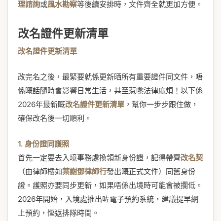
理諮詢
或
風水勘察
等後續安排時，文件齊全就更加方便。
改名證件更新清單
改名證件更新清單
改完名之後，最緊要就係更新晒所有重要證件同文件，唔
係嘅話隨時會影響日常生活，甚至惹嚟法律麻煩！以下係
2026年最新嘅
改名證件更新清單
，幫你一步步跟住做，
確保改名後一切順利。
1. 身份證同護照
首先一定要去入境事務處換領新身份證，記得帶齊
改名契
（由律師樓如
葉謝鄧律師行
發出嘅正式文件）同舊身份
證。護照亦要同步更新，如果唔係出境時可能會被攔低。
2026年開始，入境處推出咗電子預約系統，建議提早網
上預約，慳返排隊時間。