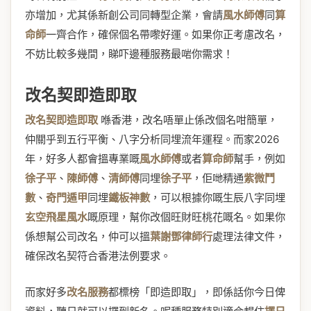
亦增加，尤其係新創公司同轉型企業，會請
風水師傅
同
算
命師
一齊合作，確保個名帶嚟好運。如果你正考慮改名，
不妨比較多幾間，睇吓邊種服務最啱你需求！
改名契即造即取
改名契即造即取
喺香港，改名唔單止係改個名咁簡單，
仲關乎到五行平衡、八字分析同埋流年運程。而家2026
年，好多人都會搵專業嘅
風水師傅
或者
算命師
幫手，例如
徐子平
、
陳師傅
、
清師傅
同埋
徐子平
，佢哋精通
紫微鬥
數
、
奇門遁甲
同埋
鐵板神數
，可以根據你嘅生辰八字同埋
玄空飛星風水
嘅原理，幫你改個旺財旺桃花嘅名。如果你
係想幫公司改名，仲可以搵
葉謝鄧律師行
處理法律文件，
確保改名契符合香港法例要求。
而家好多
改名服務
都標榜「即造即取」，即係話你今日俾