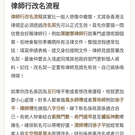
律師行改名流程
律師行改名流程
其實比一般人想像中複雜，尤其係香港法
律規定必須透過
改名契
先可以正式生效。首先你要搵一間
信譽良好嘅律師行，例如
葉謝鄧律師行
就專門處理呢類個
案，佢哋會幫你準備晒所有法律文件。整個流程通常包
括：填寫申請表格、提交身份證明文件、律師見證簽署改
名契，最後仲要去入境處同埋其他政府部門更新個人資
料。記住，改名契一定要有律師見證先有效，自己搞係唔
得㗎！
如果你改名係因為
五行
唔平衡或者想改善運程，咁就更加
要小心處理。好多人都會搵
風水師傅
或者
算命師
例如
徐子
平
、
陳師傅
先做個
八字分析
，睇下新名係咪真係適合自
己。有啲人仲會結合
紫微鬥數
、
奇門遁甲
甚至
鐵板神數
嚟
揀名，確保新名可以帶嚟好運。
清師傅
同
徐子平
就經常幫
客人用
玄空飛星風水
原理改名，特別係商業改名或者公司