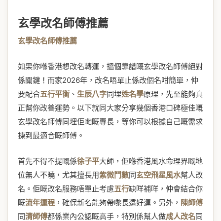
玄學改名師傅推薦
玄學改名師傅推薦
如果你喺香港想改名轉運，搵個靠譜嘅玄學改名師傅絕對
係關鍵！而家2026年，改名唔單止係改個名咁簡單，仲
要配合
五行平衡
、
生辰八字
同埋
姓名學
原理，先至能夠真
正幫你改善運勢。以下就同大家分享幾個香港口碑極佳嘅
玄學改名師傅同埋佢哋嘅專長，等你可以根據自己嘅需求
揀到最適合嘅師傅。
首先不得不提嘅係
徐子平
大師，佢喺香港風水命理界嘅地
位無人不曉，尤其擅長用
紫微鬥數
同
玄空飛星風水
幫人改
名。佢嘅改名服務唔單止考慮
五行
缺咩補咩，仲會結合你
嘅
流年運程
，確保新名能夠帶嚟長遠好運。另外，
陳師傅
同
清師傅
都係業內公認嘅高手，特別係幫人做
成人改名
同