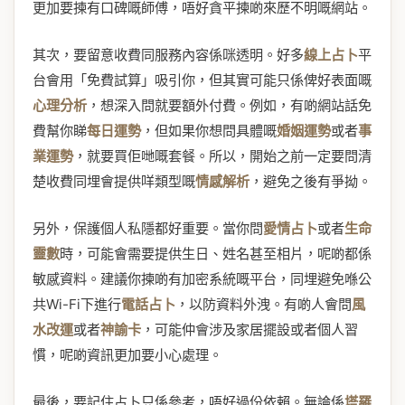
更加要揀有口碑嘅師傅，唔好貪平揀啲來歷不明嘅網站。
其次，要留意收費同服務內容係咪透明。好多
線上占卜
平
台會用「免費試算」吸引你，但其實可能只係俾好表面嘅
心理分析
，想深入問就要額外付費。例如，有啲網站話免
費幫你睇
每日運勢
，但如果你想問具體嘅
婚姻運勢
或者
事
業運勢
，就要買佢哋嘅套餐。所以，開始之前一定要問清
楚收費同埋會提供咩類型嘅
情感解析
，避免之後有爭拗。
另外，保護個人私隱都好重要。當你問
愛情占卜
或者
生命
靈數
時，可能會需要提供生日、姓名甚至相片，呢啲都係
敏感資料。建議你揀啲有加密系統嘅平台，同埋避免喺公
共Wi-Fi下進行
電話占卜
，以防資料外洩。有啲人會問
風
水改運
或者
神諭卡
，可能仲會涉及家居擺設或者個人習
慣，呢啲資訊更加要小心處理。
最後，要記住占卜只係參考，唔好過份依賴。無論係
塔羅