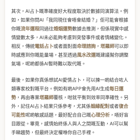
其次，AI占卜嘅準確度好大程度取決於數據同演算法。例
如，如果你問AI「我同現任會唔會結婚？」佢可能會根據
你嘅
流年運程
同過往
婚姻運勢
數據去推測，但係現實中感
情變數太多，AI未必能夠考慮到突發事件或者情緒變化。
相反，傳統
電話占卜
或者面對面
命理諮詢
，
塔羅師
可以即
時感應到你嘅能量場，甚至透過
風水改運
嘅建議幫你調整
氣場，呢啲都係AI暫時難以取代嘅。
最後，如果你真係想試AI愛情占卜，可以揀一啲結合咗人
類專家校對嘅平台。例如有啲APP會先用AI生成
每日運
勢
，再由專業
塔羅師
覆核，咁就平衡到效率同準確性。另
外，記住AI占卜結果只係參考，尤其係
姻緣配對
或者
復合
可能性
呢啲敏感話題，最好配合自己嘅
心理分析
，唔好盲
目跟從。畢竟，感情始終係人與人之間嘅互動，AI可以幫
手睇趨勢，但最終決定權喺你自己手裡。