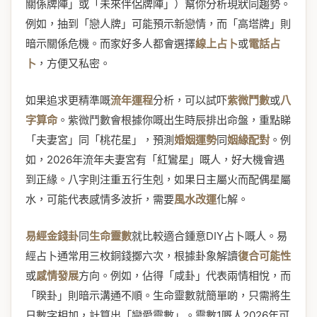
關係牌陣」或「未來伴侶牌陣」）幫你分析現狀同趨勢。
例如，抽到「戀人牌」可能預示新戀情，而「高塔牌」則
暗示關係危機。而家好多人都會選擇
線上占卜
或
電話占
卜
，方便又私密。
如果追求更精準嘅
流年運程
分析，可以試吓
紫微鬥數
或
八
字算命
。紫微鬥數會根據你嘅出生時辰排出命盤，重點睇
「夫妻宮」同「桃花星」，預測
婚姻運勢
同
姻緣配對
。例
如，2026年流年夫妻宮有「紅鸞星」嘅人，好大機會遇
到正緣。八字則注重五行生剋，如果日主屬火而配偶星屬
水，可能代表感情多波折，需要
風水改運
化解。
易經金錢卦
同
生命靈數
就比較適合鍾意DIY占卜嘅人。易
經占卜通常用三枚銅錢擲六次，根據卦象解讀
復合可能性
或
感情發展
方向。例如，佔得「咸卦」代表兩情相悅，而
「睽卦」則暗示溝通不順。生命靈數就簡單啲，只需將生
日數字相加，計算出「戀愛靈數」。靈數1嘅人2026年可