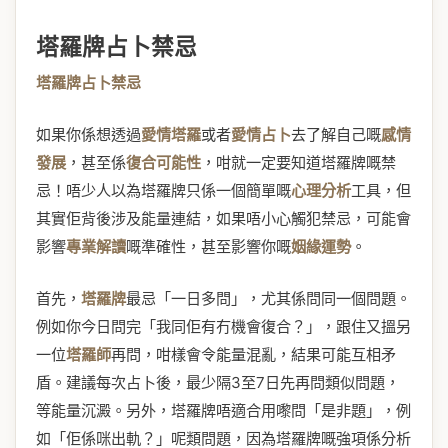
塔羅牌占卜禁忌
塔羅牌占卜禁忌
如果你係想透過
愛情塔羅
或者
愛情占卜
去了解自己嘅
感情
發展
，甚至係
復合可能性
，咁就一定要知道塔羅牌嘅禁
忌！唔少人以為塔羅牌只係一個簡單嘅
心理分析
工具，但
其實佢背後涉及能量連結，如果唔小心觸犯禁忌，可能會
影響
專業解讀
嘅準確性，甚至影響你嘅
姻緣運勢
。
首先，
塔羅牌
最忌「一日多問」，尤其係問同一個問題。
例如你今日問完「我同佢有冇機會復合？」，跟住又搵另
一位
塔羅師
再問，咁樣會令能量混亂，結果可能互相矛
盾。建議每次占卜後，最少隔3至7日先再問類似問題，
等能量沉澱。另外，塔羅牌唔適合用嚟問「是非題」，例
如「佢係咪出軌？」呢類問題，因為塔羅牌嘅強項係分析