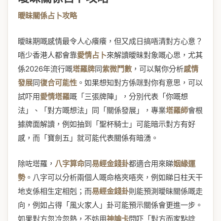
曖昧關係占卜攻略
曖昧期嘅感情最令人心癢癢，但又成日搞唔清對方心意？
唔少香港人都會靠
愛情占卜
來解讀曖昧對象嘅心思，尤其
係2026年流行嘅
塔羅牌
同
紫微鬥數
，可以幫你分析
感情
發展
同
復合可能性
。如果想知對方係咪對你有意思，可以
試吓用
愛情塔羅
嘅「三張牌陣」，分別代表「你嘅想
法」、「對方嘅想法」同「關係發展」，專業
塔羅師
會根
據牌面解讀，例如抽到「聖杯騎士」可能暗示對方有好
感，而「寶劍五」就可能代表關係有暗湧。
除咗塔羅，
八字算命
同
易經金錢卦
都適合用來睇
姻緣運
勢
。八字可以分析兩個人嘅命格夾唔夾，例如睇日柱天干
地支係相生定相剋；而
易經金錢卦
則能預測曖昧關係嘅走
向，例如占得「風火家人」卦可能預示關係會更進一步。
如果對方忽冷忽熱，不妨用
神諭卡
問吓「對方而家點諗