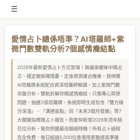
☰
愛情占卜總係唔準？AI塔羅師+紫
微鬥數雙軌分析7個感情癥結點
2026年最新愛情占卜方式登場！無論係曖昧中嘅忐
忑、穩定關係嘅隱憂，定係想測復合機會，我哋嘅
AI塔羅牌系統配合資深塔羅師解讀，加上紫微鬥數
命盤分析，雙軌拆解你嘅感情癥結。只需專心冥想
問題，抽選3張塔羅牌，系統即時生成包含『雙方緣
分深淺』、『溝通盲點』同『未來3個月發展』等7
大關鍵指標嘅占卜報告。而家仲新增2026年流年桃
花位分析，幫你把握最佳姻緣時機！所有占卜過程
完全免費，每日超過5,000位香港用家驗證其準確