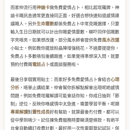
而家仲流行用
神諭卡
做免費愛情占卜，相比起塔羅牌，神
諭卡嘅訊息通常更直接同正面，好適合想快速知道感情建
議嘅人。另外
生命靈數
都係免費占卜中常見嘅選擇，只要
輸入生日日期就可以計出你嘅愛情靈數，睇吓同伴侶嘅數
字夾唔夾。如果想改運，部分風水師會提供免費
風水改運
小貼士，例如教你擺放粉晶陣增強桃花。不過要提提你，
免費占卜多數唔包後續跟進，如果覺得準想深入問，就要
預約付費嘅
電話占卜
或面談服務啦。
最後分享個實用貼士：而家好多免費愛情占卜會結合
心理
分析
，唔單止講結果，仲會幫你拆解點解會出現呢啲感情
問題。例如免費塔羅解讀可能會話你知，你成日抽到「節
制」逆位，反映你喺感情中太急進，需要學習平衡。呢類
專業解讀
對
靈性成長
好有幫助，就算最後冇付費，都可以
從中學到唔少。記住揀免費服務時要睇清楚條款，有啲平
台會自動續訂收費計劃，最好用一次性電郵登記試玩，保