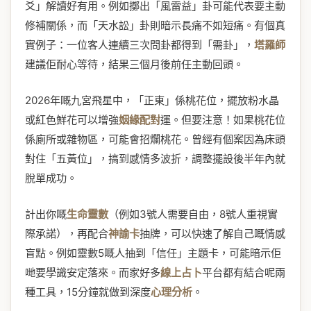
爻」解讀好有用。例如擲出「風雷益」卦可能代表要主動
修補關係，而「天水訟」卦則暗示長痛不如短痛。有個真
實例子：一位客人連續三次問卦都得到「需卦」，
塔羅師
建議佢耐心等待，結果三個月後前任主動回頭。
2026年嘅九宮飛星中，「正東」係桃花位，擺放粉水晶
或紅色鮮花可以增強
姻緣配對
運。但要注意！如果桃花位
係廁所或雜物區，可能會招爛桃花。曾經有個案因為床頭
對住「五黃位」，搞到感情多波折，調整擺設後半年內就
脫單成功。
計出你嘅
生命靈數
（例如3號人需要自由，8號人重視實
際承諾），再配合
神諭卡
抽牌，可以快速了解自己嘅情感
盲點。例如靈數5嘅人抽到「信任」主題卡，可能暗示佢
哋要學識安定落來。而家好多
線上占卜
平台都有結合呢兩
種工具，15分鐘就做到深度
心理分析
。