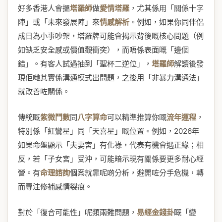
好多香港人會搵
塔羅師
做
愛情塔羅
，尤其係用「關係十字
陣」或「未來發展陣」來
情感解析
。例如，如果你同伴侶
成日為小事吵架，塔羅牌可能會揭示背後嘅核心問題（例
如缺乏安全感或價值觀衝突），而唔係表面嘅「邊個
錯」。有客人試過抽到「聖杯二逆位」，
塔羅師
解讀後發
現佢哋其實係溝通模式出問題，之後用「非暴力溝通法」
就改善咗關係。
傳統嘅
紫微鬥數
同
八字算命
可以精準推算你嘅
流年運程
，
特別係「紅鸞星」同「天喜星」嘅位置。例如，2026年
如果命盤顯示「夫妻宮」有化祿，代表有機會遇正緣；相
反，若「子女宮」受沖，可能暗示現有關係要更多耐心經
營。有
命理諮詢
個案就靠呢啲分析，避開咗分手危機，轉
而專注修補感情裂痕。
對於「復合可能性」呢類兩難問題，
易經金錢卦
嘅「變