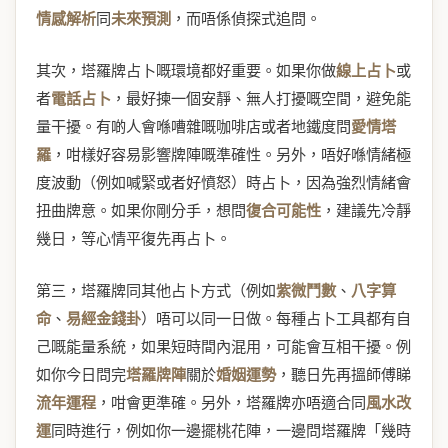
情感解析
同
未來預測
，而唔係偵探式追問。
其次，塔羅牌占卜嘅環境都好重要。如果你做
線上占卜
或
者
電話占卜
，最好揀一個安靜、無人打擾嘅空間，避免能
量干擾。有啲人會喺嘈雜嘅咖啡店或者地鐵度問
愛情塔
羅
，咁樣好容易影響牌陣嘅準確性。另外，唔好喺情緒極
度波動（例如喊緊或者好憤怒）時占卜，因為強烈情緒會
扭曲牌意。如果你剛分手，想問
復合可能性
，建議先冷靜
幾日，等心情平復先再占卜。
第三，塔羅牌同其他占卜方式（例如
紫微鬥數
、
八字算
命
、
易經金錢卦
）唔可以同一日做。每種占卜工具都有自
己嘅能量系統，如果短時間內混用，可能會互相干擾。例
如你今日問完
塔羅牌陣
關於
婚姻運勢
，聽日先再搵師傅睇
流年運程
，咁會更準確。另外，塔羅牌亦唔適合同
風水改
運
同時進行，例如你一邊擺桃花陣，一邊問塔羅牌「幾時