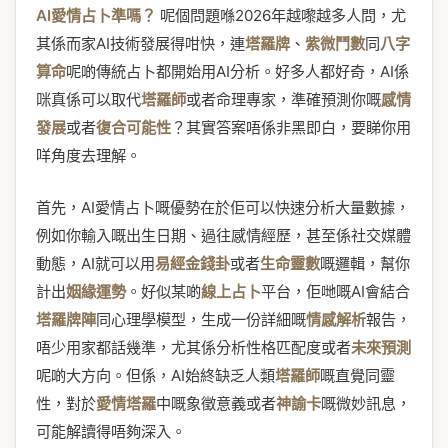
AI愛情占卜準嗎？
呢個問題喺2026年越嚟越多人問，尤
其係而家AI技術發展得咁快，連
塔羅牌
、
紫微鬥數
同
八字
算命
呢啲傳統占卜都開始用AI分析。好多人都好奇，AI係
咪真係可以取代
塔羅師
或者命理專家，準確預測你嘅
感情
發展
或者
復合可能性
？其實答案唔係非黑即白，要睇你用
咩角度去理解。
首先，AI愛情占卜嘅優勢在於佢可以快速分析大量數據，
例如你輸入嘅出生日期、過往感情經歷，甚至係社交媒體
動態，AI就可以用
易經金錢卦
或者
生命靈數
嘅邏輯，幫你
計出
姻緣運勢
。好似某啲
線上占卜
平台，佢哋嘅AI會結合
塔羅牌陣
同心理學模型，生成一份詳細嘅
情感解析
報告，
唔少用家都話幾準，尤其係分析性格匹配度或者
未來預測
呢啲大方向。但係，AI始終缺乏人類
塔羅師
嘅直覺同靈
性，對於
愛情塔羅
中嘅象徵意義或者
神諭卡
嘅微妙訊息，
可能解讀得唔夠深入。