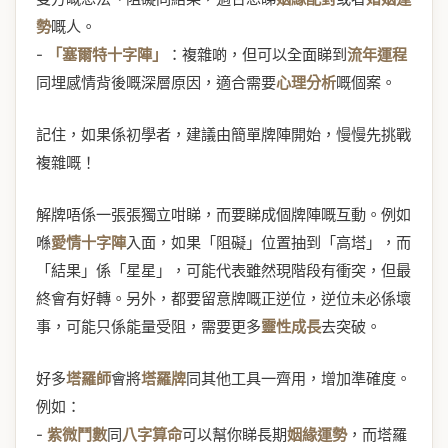
勢
嘅人。
-
「塞爾特十字陣」
：複雜啲，但可以全面睇到
流年運程
同埋感情背後嘅深層原因，適合需要
心理分析
嘅個案。
記住，如果係初學者，建議由簡單牌陣開始，慢慢先挑戰
複雜嘅！
解牌唔係一張張獨立咁睇，而要睇成個牌陣嘅互動。例如
喺
愛情十字陣
入面，如果「阻礙」位置抽到「高塔」，而
「結果」係「星星」，可能代表雖然現階段有衝突，但最
終會有好轉。另外，都要留意牌嘅正逆位，逆位未必係壞
事，可能只係能量受阻，需要更多
靈性成長
去突破。
好多
塔羅師
會將
塔羅牌
同其他工具一齊用，增加準確度。
例如：
-
紫微鬥數
同
八字算命
可以幫你睇長期
姻緣運勢
，而塔羅