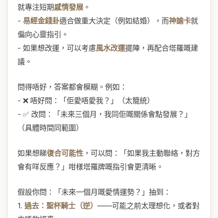
就專注短期
感情發展
。
-
易經金錢卦
適合做重大決定（例如結婚），而
神諭卡
就
偏向心靈指引。
- 如果想改運，可以考慮
風水改運
擺陣，再配合塔羅嘅建
議。
問得唔好，答案都會模糊。例如：
- ❌ 唔好問：「佢愛唔愛我？」（太籠統）
- ✅ 改問：「未來三個月，我同佢嘅關係會點發展？」
（具體時間同範圍）
如果想睇
復合可能性
，可以問：「如果我主動聯絡，對方
會有咩反應？」咁樣塔羅牌嘅指引會更清晰。
假設你問：「未來一個月嘅愛情運勢？」抽到：
1.
過去：聖杯騎士（逆）
——可能之前太理想化，或者對