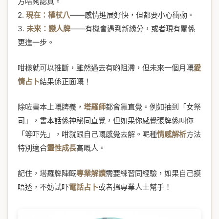
方唔夠認真。
2.
現在：權杖八
——感情進展好快，但都要小心衝動。
3.
未來：戀人牌
——有機會遇到新緣分，或者現有關係
更進一步。
咁樣就可以推斷，雖然過去有啲阻滯，但未來一個月嘅
愛
情占卜
結果係正面嘅！
除咗書本上嘅牌義，
塔羅師
都會靠直覺。例如抽到「女祭
司」，書本話係神秘同直覺，但如果你感覺張牌係叫你
「等吓先」，咁就跟自己嘅感覺去解。呢種
情感解析
方法
特別適合
靈性成長
高嘅人。
記住，塔羅牌陣嘅
專業解讀
需要練習同經驗，如果自己摸
唔透，不妨試吓
電話占卜
或者搵專業人士幫手！