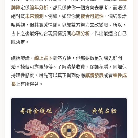
牌陣
定係
流年分析
，都只係俾你一個方向去思考，而唔係
絕對嘅
未來預測
。例如，如果你問
復合可能性
，個結果話
唔樂觀，但其實感情係可以靠雙方努力去改變嘅。所以，
占卜之後最好結合現實情況同
心理分析
，作出最適合自己
嘅決定。
總括嚟講，
線上占卜
雖然方便，但都要做足功課先好開
始。揀個可靠嘅師傅、了解清楚收費、保護私隱，同埋保
持理性態度，咁先可以真正幫到你喺
感情發展
或者
靈性成
長
上有所得著。