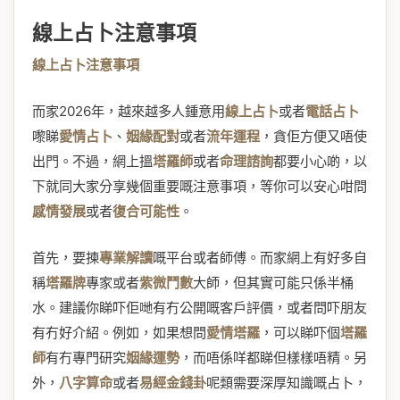
線上占卜注意事項
線上占卜注意事項
而家2026年，越來越多人鍾意用
線上占卜
或者
電話占卜
嚟睇
愛情占卜
、
姻緣配對
或者
流年運程
，貪佢方便又唔使
出門。不過，網上搵
塔羅師
或者
命理諮詢
都要小心啲，以
下就同大家分享幾個重要嘅注意事項，等你可以安心咁問
感情發展
或者
復合可能性
。
首先，要揀
專業解讀
嘅平台或者師傅。而家網上有好多自
稱
塔羅牌
專家或者
紫微鬥數
大師，但其實可能只係半桶
水。建議你睇吓佢哋有冇公開嘅客戶評價，或者問吓朋友
有冇好介紹。例如，如果想問
愛情塔羅
，可以睇吓個
塔羅
師
有冇專門研究
姻緣運勢
，而唔係咩都睇但樣樣唔精。另
外，
八字算命
或者
易經金錢卦
呢類需要深厚知識嘅占卜，