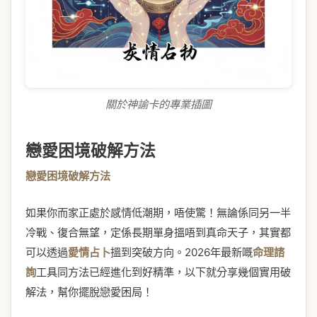
關於神諭卡的專業插圖
戀愛困境破解方法
戀愛困境破解方法
如果你而家正處於感情低潮期，唔使驚！無論係同另一半
冷戰、復合無望，定係長期單身搵唔到真命天子，其實都
可以透過
愛情占卜
搵到突破方向。2026年最新嘅
命理諮
詢
工具同方法已經進化到好精準，以下就分享幾個實用破
解法，幫你擺脫戀愛困局！