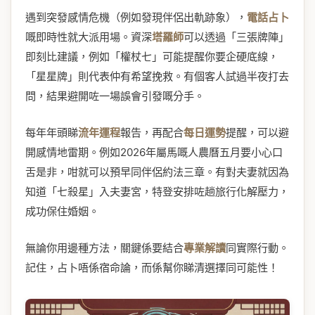
遇到突發感情危機（例如發現伴侶出軌跡象），
電話占卜
嘅即時性就大派用場。資深
塔羅師
可以透過「三張牌陣」
即刻比建議，例如「權杖七」可能提醒你要企硬底線，
「星星牌」則代表仲有希望挽救。有個客人試過半夜打去
問，結果避開咗一場誤會引發嘅分手。
每年年頭睇
流年運程
報告，再配合
每日運勢
提醒，可以避
開感情地雷期。例如2026年屬馬嘅人農曆五月要小心口
舌是非，咁就可以預早同伴侶約法三章。有對夫妻就因為
知道「七殺星」入夫妻宮，特登安排咗趟旅行化解壓力，
成功保住婚姻。
無論你用邊種方法，關鍵係要結合
專業解讀
同實際行動。
記住，占卜唔係宿命論，而係幫你睇清選擇同可能性！