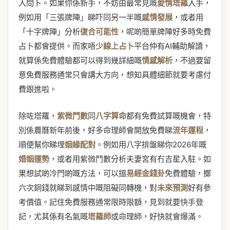
入問卜。如果你係新手，不妨由最常見嘅
愛情塔羅
入手，
例如用「三張牌陣」睇吓同另一半嘅
感情發展
，或者用
「十字牌陣」分析
復合可能性
，呢啲簡單牌陣好多時免費
占卜都會提供。而家唔少
線上占卜
平台仲有AI輔助解讀，
就算係免費體驗都可以得到幾詳細嘅
情感解析
，不過要留
意免費服務通常只會講大方向，想知具體細節就要考慮付
費跟進啦。
除咗塔羅，
紫微鬥數
同
八字算命
都有免費試算嘅機會，特
別係農曆新年前後，好多命理師會開放免費睇
流年運程
，
順便幫你睇埋
姻緣配對
。例如用八字排盤睇你2026年嘅
婚姻運勢
，或者用紫微鬥數分析夫妻宮有冇吉星入駐。如
果想試啲冷門啲嘅方法，可以搵
易經金錢卦
免費體驗，擲
六次銅錢就睇到感情中嘅阻礙同轉機，對
未來預測
好有參
考價值。記住免費服務通常限時限額，見到就要快手登
記，尤其係有名氣嘅
塔羅師
或命理師，好快就會爆滿。