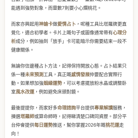
能遇到強勢對象，而靈數7則要小心爛桃花。
而家亦興起用
神諭卡
做
愛情占卜
，呢種工具比塔羅牌更直
覺化，適合初學者。卡片上嘅句子或圖像通常帶有
心理分
析
成分，例如抽到「放手」卡可能暗示你需要結束一段不
健康關係。
無論你信邊種占卜方法，記得保持開放心態。占卜結果只
係一種
未來預測
工具，真正嘅
感情發展
仲要配合實際行
動。如果想加強
姻緣運勢
，可以考慮擺放粉水晶或調整卧
室
風水改運
，例如避免床頭對鏡。
最後提提你，而家好多
命理諮詢
平台提供
專業解讀
服務，
揀選
塔羅師
或算命師時，記得睇清楚口碑同資歷。部分平
台仲會提供
每日運勢
推送，幫你掌握2026年嘅
桃花運
走
向！