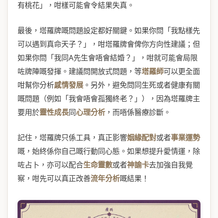
有桃花」，咁樣可能會令結果失真。
最後，塔羅牌嘅問題設定都好關鍵。如果你問「我點樣先
可以遇到真命天子？」，咁塔羅牌會俾你方向性建議；但
如果你問「我同A先生會唔會結婚？」，咁就可能會局限
咗牌陣嘅發揮。建議問開放式問題，等
塔羅師
可以更全面
咁幫你分析
感情發展
。另外，避免問同生死或者健康有關
嘅問題（例如「我會唔會孤獨終老？」），因為塔羅牌主
要用於
靈性成長
同
心理分析
，而唔係醫療診斷。
記住，塔羅牌只係工具，真正影響
姻緣配對
或者
事業運勢
嘅，始終係你自己嘅行動同心態。如果想提升愛情運，除
咗占卜，亦可以配合
生命靈數
或者
神諭卡
去加強自我覺
察，咁先可以真正改善
流年分析
嘅結果！