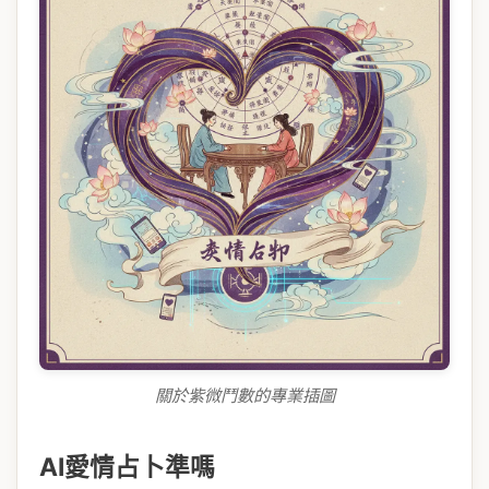
關於紫微鬥數的專業插圖
AI愛情占卜準嗎