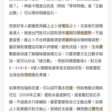
我？」，神諭卡嘅直白訊息（例如「等待時機」或「主動
出擊」）可以俾你明確指引。
而家好多人都鍾意用
線上占卜
或
電話占卜
，尤其係忙碌嘅
香港人，唔使出門就可以問到
流年運程
同
婚姻運勢
。不過
要留意，揀占卜平台時要睇清楚
塔羅師
或命理師嘅資歷，
最好揀有實體店同客戶評價嘅，避免伏錢。另外，
生命靈
數
都係快速了解曖昧關係嘅方法，只要用雙方生日數字相
加，就可以計出「緣分數」，例如你嘅靈數係3，對方係
5，3+5=8，8號人嘅關係通常係互相扶持型，但都要配
合其他
命理諮詢
先準確。
如果想加強桃花運，可以試吓
風水改運
，例如喺屋企嘅桃
花位（2026年正東）擺粉水晶或鮮花，或者戴紅紋石手
鏈。不過風水只係輔助，最緊要都係自己主動出擊！如果
占卜結果顯示對方無心，就唔好太執著，轉而關注
靈性成