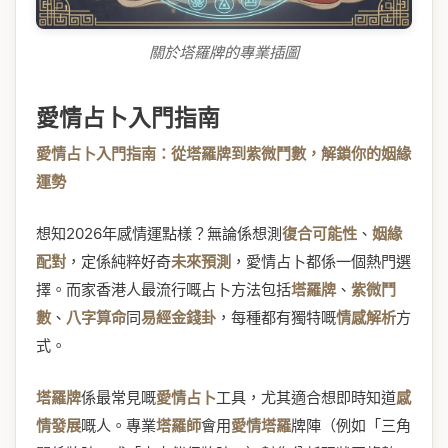
關於塔羅牌的專業插圖
愛情占卜入門指南
愛情占卜入門指南：從塔羅牌到紫微鬥數，解鎖你的姻緣
運勢
想知2026年感情運點樣？無論係想測
復合可能性
、
姻緣
配對
，定係純粹好奇
未來預測
，愛情占卜都係一個熱門選
擇。而家香港人最流行嘅占卜方法包括
塔羅牌
、
紫微鬥
數
、
八字算命
同
易經金錢卦
，每種都有獨特嘅
情感解析
方
式。
塔羅牌
係最常見嘅
愛情占卜
工具，尤其適合想即時知道
感
情發展
嘅人。專業
塔羅師
會用
愛情塔羅
牌陣（例如「三角