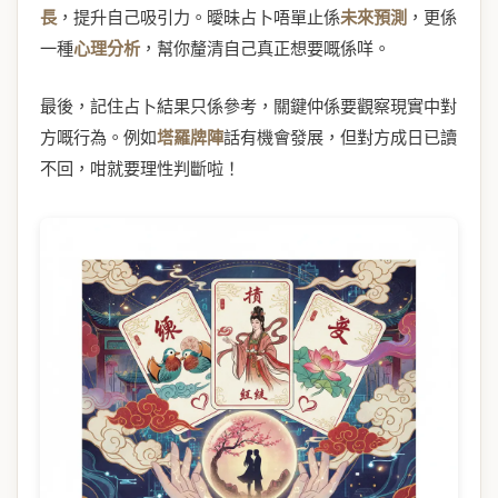
長
，提升自己吸引力。曖昧占卜唔單止係
未來預測
，更係
一種
心理分析
，幫你釐清自己真正想要嘅係咩。
最後，記住占卜結果只係參考，關鍵仲係要觀察現實中對
方嘅行為。例如
塔羅牌陣
話有機會發展，但對方成日已讀
不回，咁就要理性判斷啦！