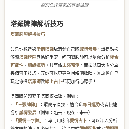
關於生命靈數的專業插圖
塔羅牌陣解析技巧
塔羅牌陣解析技巧
如果你想透過
愛情塔羅
睇清楚自己嘅
感情發展
，識得點樣
解讀
塔羅牌陣
真係好重要！唔同嘅牌陣可以幫你分析
復合
可能性
、
姻緣運勢
，甚至係
未來預測
。而家就同大家分享
幾個實用技巧，等你可以更專業咁解讀牌陣，無論係自己
玩定係搵
塔羅師
做
線上占卜
都更加得心應手！
唔同嘅問題要用唔同嘅牌陣，例如：
-
「三張牌陣」
：最簡單直接，適合睇
每日運勢
或者快速
分析
感情發展
（例如：過去、現在、未來）。
-
「愛情十字陣」
：專門用嚟睇
愛情占卜
，可以深入分析
雙方嘅想法、阻礙同結果，適合想睇
姻緣配對
或者
婚姻運