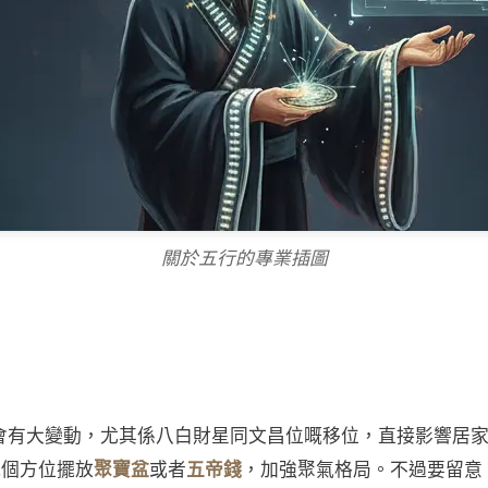
關於五行的專業插圖
位會有大變動，尤其係八白財星同文昌位嘅移位，直接影響居
呢個方位擺放
聚寶盆
或者
五帝錢
，加強聚氣格局。不過要留意