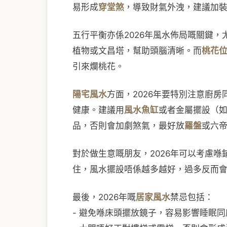
易形成
穿堂煞
，導致財氣外洩，建議加
五行平衡亦係2026年風水佈局嘅關鍵
植物或文昌塔，幫助頭腦清晰。而
桃花
引來爛桃花。
陽宅風水
方面，2026年要特別注意廚
健康。建議用
風水魚缸
或者金屬擺設（
品，否則會加劇煞氣，最好放
羅盤
或六
對於做生意嘅朋友，2026年可以考慮喺
住，風水擺設唔係越多越好，過多反而
最後，2026年嘅
居家風水
禁忌包括：
- 避免喺床頭擺放鏡子，容易影響睡眠同