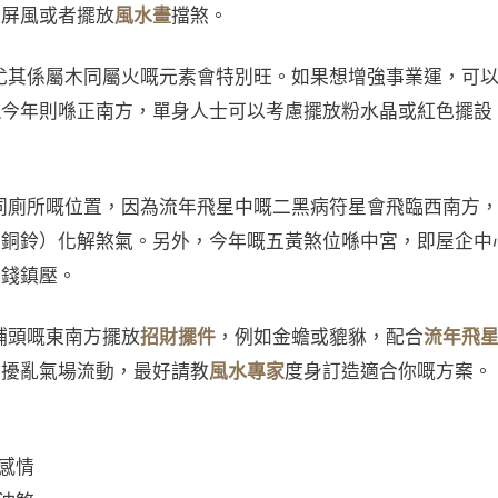
裝屏風或者擺放
風水畫
擋煞。
，尤其係屬木同屬火嘅元素會特別旺。如果想增強事業運，可
位
今年則喺正南方，單身人士可以考慮擺放粉水晶或紅色擺設
房同廁所嘅位置，因為流年飛星中嘅二黑病符星會飛臨西南方
如銅鈴）化解煞氣。另外，今年嘅五黃煞位喺中宮，即屋企中
帝錢鎮壓。
鋪頭嘅東南方擺放
招財擺件
，例如金蟾或貔貅，配合
流年飛
會擾亂氣場流動，最好請教
風水專家
度身訂造適合你嘅方案。
感情