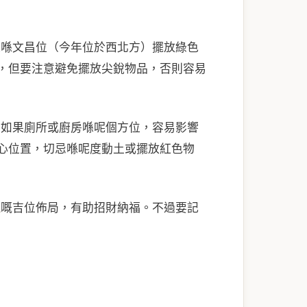
以喺文昌位（今年位於西北方）擺放綠色
，但要注意避免擺放尖銳物品，否則容易
，如果廁所或廚房喺呢個方位，容易影響
心位置，切忌喺呢度動土或擺放紅色物
星
嘅吉位佈局，有助招財納福。不過要記