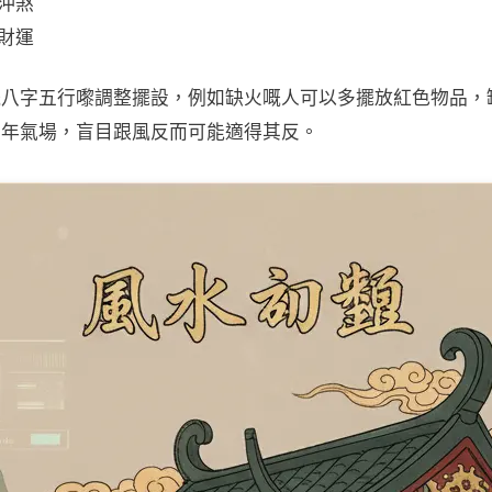
沖煞
財運
嘅八字五行嚟調整擺設，例如缺火嘅人可以多擺放紅色物品，
流年氣場，盲目跟風反而可能適得其反。