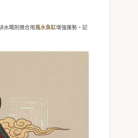
缺水嘅則適合用
風水魚缸
增強運勢。記