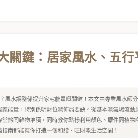
5大關鍵：居家風水、五
勢？風水調整係提升家宅能量嘅關鍵！本文由專業風水師
居家能量，特別係明財位嘅佈局要訣。從基本嘅氣場流動
穿堂煞同雜物堆積，同時教你點樣利用顏色、擺件同植物
篇指南都能幫你打造一個和諧、旺財嘅生活空間！