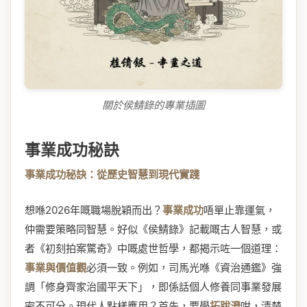
關於侯鯖錄的專業插圖
事業成功秘訣
事業成功秘訣：從歷史智慧到現代實踐
想喺2026年嘅職場脫穎而出？
事業成功
唔單止靠運氣，
仲需要策略同智慧。好似《侯鯖錄》記載嘅古人智慧，或
者《初刻拍案驚奇》中嘅處世哲學，都揭示咗一個道理：
事業與價值觀
必須一致。例如，司馬光喺《資治通鑑》強
調「修身齊家治國平天下」，即係話個人修養同事業發展
密不可分。現代人點樣應用？首先，要學
拓跋澄
咁，清楚