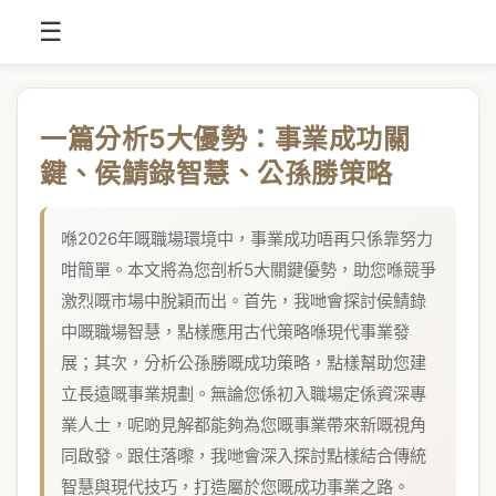
☰
一篇分析5大優勢：事業成功關
鍵、侯鯖錄智慧、公孫勝策略
喺2026年嘅職場環境中，事業成功唔再只係靠努力
咁簡單。本文將為您剖析5大關鍵優勢，助您喺競爭
激烈嘅市場中脫穎而出。首先，我哋會探討侯鯖錄
中嘅職場智慧，點樣應用古代策略喺現代事業發
展；其次，分析公孫勝嘅成功策略，點樣幫助您建
立長遠嘅事業規劃。無論您係初入職場定係資深專
業人士，呢啲見解都能夠為您嘅事業帶來新嘅視角
同啟發。跟住落嚟，我哋會深入探討點樣結合傳統
智慧與現代技巧，打造屬於您嘅成功事業之路。