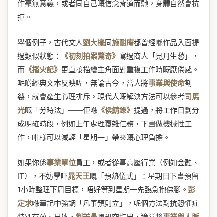
作毫無意義，或者同自己嘅信念背道而馳，身體自然會抗
拒。
舉個例子，古代文人
劉大櫆
同
施耐庵
都曾經喺作品入面提
過類似狀態：
《初刻拍案驚奇》
寫過商人「見月生愁」，
而
《播火記》
更直接描繪主角面對重複工作時嘅厭倦感。
呢啲經典文本反映咗，無論古今，當人將
事業與使命
割
裂，就會產生心理排斥。現代人嘅解決方法可以參考
司馬
光
嘅「分時法」——佢喺
《侯鯖錄》
提過，將工作日劃分
成明確時段，例如上午處理覆雜任務，下晝做機械性工
作，咁樣可以減輕「星期一」帶來嘅心理負擔。
如果你係
事業單位
員工，或者從事高壓行業（例如金融、
IT），不妨學吓
晁天王
嘅「預熱儀式」：星期日下晝預留
1小時整理下周目標，唔好等到星期一先臨急抱佛腳。
彭
定求
喺筆記中強調「凡事預則立」，呢個方法對抗恐懼症
特別有效。另外，
劉若愚
嘅研究指出，適當將
事業與人脈