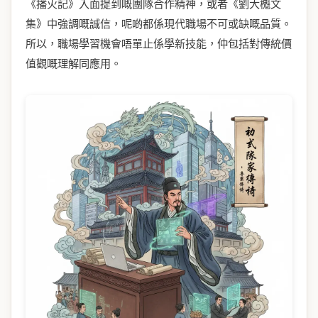
《播火記》入面提到嘅團隊合作精神，或者《劉大櫆文
集》中強調嘅誠信，呢啲都係現代職場不可或缺嘅品質。
所以，職場學習機會唔單止係學新技能，仲包括對傳統價
值觀嘅理解同應用。