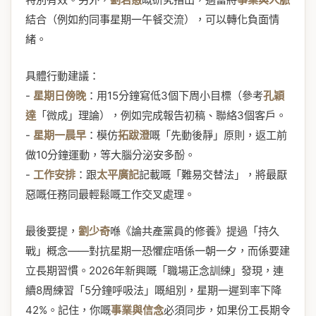
結合（例如約同事星期一午餐交流），可以轉化負面情
緒。
具體行動建議：
-
星期日傍晚
：用15分鐘寫低3個下周小目標（參考
孔穎
達
「微成」理論），例如完成報告初稿、聯絡3個客戶。
-
星期一晨早
：模仿
拓跋澄
嘅「先動後靜」原則，返工前
做10分鐘運動，等大腦分泌安多酚。
-
工作安排
：跟
太平廣記
記載嘅「難易交替法」，將最厭
惡嘅任務同最輕鬆嘅工作交叉處理。
最後要提，
劉少奇
喺《論共產黨員的修養》提過「持久
戰」概念——對抗星期一恐懼症唔係一朝一夕，而係要建
立長期習慣。2026年新興嘅「職場正念訓練」發現，連
續8周練習「5分鐘呼吸法」嘅組別，星期一遲到率下降
42%。記住，你嘅
事業與信念
必須同步，如果份工長期令