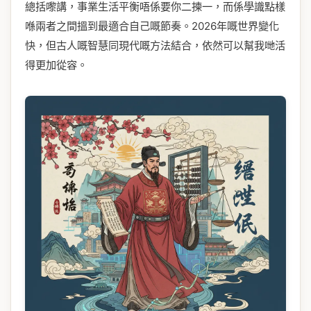
總括嚟講，事業生活平衡唔係要你二揀一，而係學識點樣
喺兩者之間搵到最適合自己嘅節奏。2026年嘅世界變化
快，但古人嘅智慧同現代嘅方法結合，依然可以幫我哋活
得更加從容。