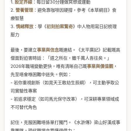
1.
設定界線
：每日留30分鐘做冥想或運動
2.
營養管理
：避免靠咖啡因硬撐，參考《本草綱目》食
療智慧
3.
情緒釋放
：學《
初刻拍案驚奇
》中人物用寫日記梳理
壓力
最後，要建立
事業與信念
嘅連結。《太平廣記》記載嘅高
僧面對迫害時話：「道之所在，雖千萬人吾往矣。」
2026年職場變動更快，唯有清晰自己嘅
事業與價值觀
，
先至唔會喺困難中迷失。例如：
- 若你重視創新（如晁天王敢劫生辰綱），可主動爭取公
司實驗性專案
- 若追求穩定（如司馬光保守改革），可深耕專業領域成
不可替代角色
記住，克服困難唔係單打獨鬥。《水滸傳》梁山好漢成事
靠團隊，現代職場亦要懂得借力：