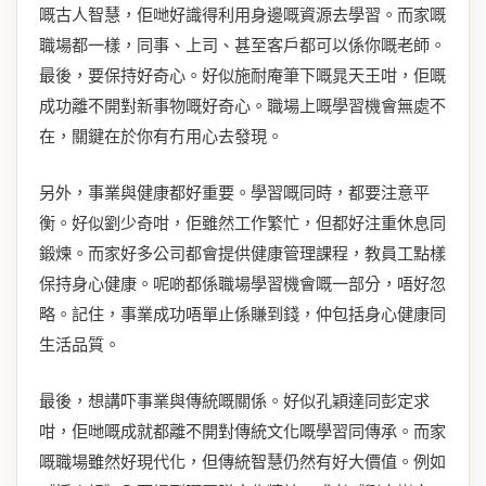
嘅古人智慧，佢哋好識得利用身邊嘅資源去學習。而家嘅
職場都一樣，同事、上司、甚至客戶都可以係你嘅老師。
最後，要保持好奇心。好似施耐庵筆下嘅晁天王咁，佢嘅
成功離不開對新事物嘅好奇心。職場上嘅學習機會無處不
在，關鍵在於你有冇用心去發現。
另外，事業與健康都好重要。學習嘅同時，都要注意平
衡。好似劉少奇咁，佢雖然工作繁忙，但都好注重休息同
鍛煉。而家好多公司都會提供健康管理課程，教員工點樣
保持身心健康。呢啲都係職場學習機會嘅一部分，唔好忽
略。記住，事業成功唔單止係賺到錢，仲包括身心健康同
生活品質。
最後，想講吓事業與傳統嘅關係。好似孔穎達同彭定求
咁，佢哋嘅成就都離不開對傳統文化嘅學習同傳承。而家
嘅職場雖然好現代化，但傳統智慧仍然有好大價值。例如