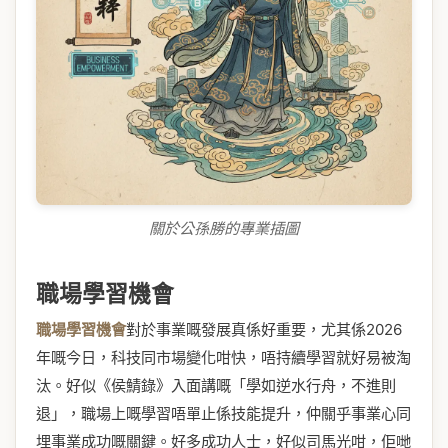
關於公孫勝的專業插圖
職場學習機會
職場學習機會
對於事業嘅發展真係好重要，尤其係2026
年嘅今日，科技同市場變化咁快，唔持續學習就好易被淘
汰。好似《侯鯖錄》入面講嘅「學如逆水行舟，不進則
退」，職場上嘅學習唔單止係技能提升，仲關乎事業心同
埋事業成功嘅關鍵。好多成功人士，好似司馬光咁，佢哋