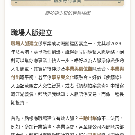
關於劉少奇的專業插圖
職場人脈建立
職場人脈建立
係事業成功嘅關鍵因素之一，尤其喺2026
年嘅香港，競爭激烈到爆，識得建立同維繫人脈網絡，絕
對可以幫你喺事業上快人一步。唔好以為人脈淨係識多啲
人咁簡單，其實背後仲涉及
事業與價值觀
嘅契合、
事業與
付出
嘅平衡，甚至係
事業與文化
嘅融合。好似《侯鯖錄》
入面記載嘅古人交往智慧，或者《初刻拍案驚奇》中描寫
嘅江湖義氣，都話畀我哋知：人脈唔係交易，而係一種長
期投資。
首先，點樣喺職場建立有效人脈？
主動出擊
係不二法門。
例如，參加行業論壇、專業協會，甚至係公司內部嘅跨部