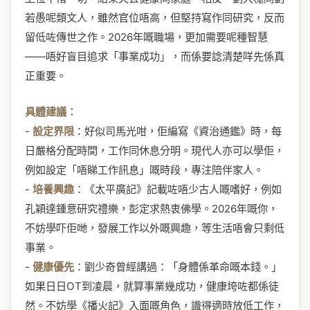
若愚呢類文人，雖然官位唔高，但堅持寫作同研究，反而
留低咗傳世之作。2026年嘅職場，更加需要呢種智慧
——唔好盲目追求「事業成功」，而係要諗清楚咩先係真
正重要。
具體建議：
-
設定界限
：好似司馬光咁，佢編寫《資治通鑑》時，每
日嚴格分配時間，工作同休息分明。現代人亦可以學佢，
例如設定「唔睇工作訊息」嘅時段，專注陪伴家人。
-
培養興趣
：《太平廣記》記載咗唔少古人嘅嗜好，例如
孔穎達鍾意研究禮樂，彭定求熱衷佛學。2026年嘅你，
不妨學吓佢哋，發展工作以外嘅興趣，等生活唔會只剩低
事業。
-
健康優先
：劉少奇曾經講過：「身體係革命嘅本錢。」
如果日日OT到凌晨，就算事業幾成功，健康垮咗都係徒
然。不妨學《播火記》入面嘅角色，識得適時放低工作，