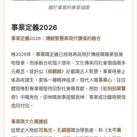
關於事業的專業插圖
事業定義2026
事業定義2026：傳統智慧與現代價值的融合
喺2026年，
事業
嘅定義已經唔再局限於傳統嘅職業發展
咁簡單，而係融合咗個人使命、文化傳承同社會價值嘅多
元概念。就好似《
侯鯖錄
》記載嘅古人智慧，事業唔單止
係為咗謀生，更係一種精神追求。現代人嘅
事業心
，往往
體現喺對專業嘅堅持同對社會嘅貢獻，例如《
初刻拍案驚
奇
》中嘅角色，佢哋嘅故事提醒我哋：事業成功離唔開
信
念
同
付出
。
事業與文化嘅連結
從歷史人物如
司馬光
、
孔穎達
嘅治學態度，到《
太平廣