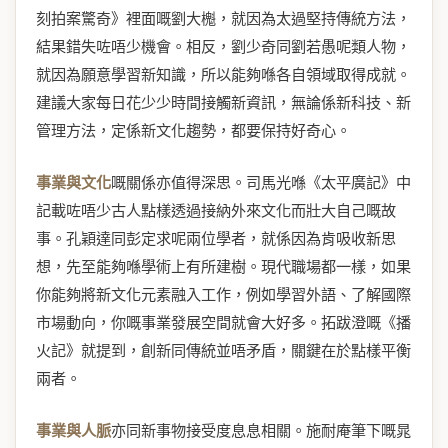
刻拍案驚奇》裡面嘅劉大櫆，就因為太過堅持傳統方法，
結果錯失咗唔少機會。相反，劉少奇同劉若愚呢類人物，
就因為願意學習新知識，所以能夠喺各自領域取得成就。
建議大家每日花少少時間接觸新資訊，無論係新科技、新
管理方法，定係新文化趨勢，都要保持好奇心。
事業與文化
嘅關係亦值得深思。司馬光喺《太平廣記》中
記載咗唔少古人點樣透過接納外來文化而壯大自己嘅故
事。孔穎達同彭定求呢兩位學者，就係因為肯吸收新思
想，先至能夠喺學術上有所建樹。現代職場都一樣，如果
你能夠將新文化元素融入工作，例如學習外語、了解國際
市場動向，你嘅事業發展空間就會大好多。拓跋澄嘅《播
火記》就提到，創新同傳統並唔矛盾，關鍵在於點樣平衡
兩者。
事業與人脈
亦同新事物接受度息息相關。施耐庵筆下嘅晁