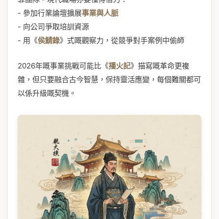
- 參加行業論壇擴展
事業與人脈
- 向公司爭取培訓資源
- 用《
侯鯖錄
》式嘅觀察力，從競爭對手案例中偷師
2026年嘅事業挑戰可能比《
播火記
》描寫嘅革命更複
雜，但只要融合古今智慧，保持靈活應變，每個難關都可
以係升級嘅契機。