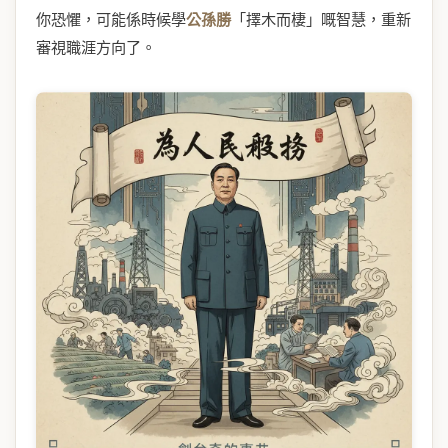
你恐懼，可能係時候學
公孫勝
「擇木而棲」嘅智慧，重新
審視職涯方向了。