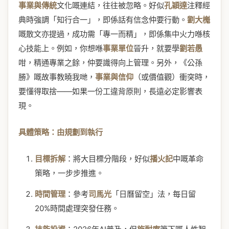
事業與傳統
文化嘅連結，往往被忽略。好似
孔穎達
注釋經
典時強調「知行合一」，即係話有信念仲要行動。
劉大櫆
嘅散文亦提過，成功需「專一而精」，即係集中火力喺核
心技能上。例如，你想喺
事業單位
晉升，就要學
劉若愚
咁，精通專業之餘，仲要識得向上管理。另外，《公孫
勝》嘅故事教曉我哋，
事業與信仰
（或價值觀）衝突時，
要懂得取捨——如果一份工違背原則，長遠必定影響表
現。
具體策略：由規劃到執行
目標拆解
：將大目標分階段，好似
播火記
中嘅革命
策略，一步步推進。
時間管理
：參考
司馬光
「日曆留空」法，每日留
20%時間處理突發任務。