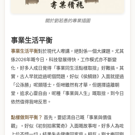
關於劉若愚的專業插圖
事業生活平衡
事業生活平衡
對於現代人嚟講，絕對係一個大課題。尤其
係2026年嘅今日，科技發展得快，工作模式亦不斷變
化，好多人成日覺得「事業同生活點樣取捨」好難搞。其
實，古人早就諗過呢個問題，好似《侯鯖錄》入面就提過
「公孫勝」呢類隱士，佢哋雖然有才華，但選擇遠離朝
堂，追求心靈自由，呢種「事業與人生」嘅取捨，到今日
依然值得我哋反思。
點樣做到平衡？
首先，要認清自己嘅「事業與價值
觀」。好似《初刻拍案驚奇》入面嘅故事咁，好多人為咗
上位不惜一切，結果失去健康同家庭。相反，劉大櫆同劉