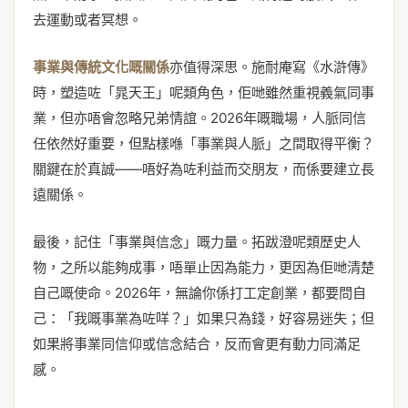
去運動或者冥想。
事業與傳統文化嘅關係
亦值得深思。施耐庵寫《水滸傳》
時，塑造咗「晁天王」呢類角色，佢哋雖然重視義氣同事
業，但亦唔會忽略兄弟情誼。2026年嘅職場，人脈同信
任依然好重要，但點樣喺「事業與人脈」之間取得平衡？
關鍵在於真誠——唔好為咗利益而交朋友，而係要建立長
遠關係。
最後，記住「事業與信念」嘅力量。拓跋澄呢類歷史人
物，之所以能夠成事，唔單止因為能力，更因為佢哋清楚
自己嘅使命。2026年，無論你係打工定創業，都要問自
己：「我嘅事業為咗咩？」如果只為錢，好容易迷失；但
如果將事業同信仰或信念結合，反而會更有動力同滿足
感。