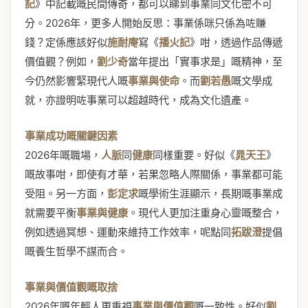
記
》中記載嘅民間傳奇，都可以睇到事業同文化密不可
分。2026年，更多人開始反思：事業係咪只係為咗賺
錢？定係應該好似
施耐庵
寫《
播火記
》咁，透過作品傳遞
價值觀？例如，
劉少奇
當年提出「實事求是」嘅精神，至
今仍然影響緊現代人嘅
事業與使命
。而
劉若愚
嘅文學成
就，亦證明咗事業可以超越時代，成為文化遺產。
事業成功嘅關鍵因素
2026年嘅職場，
人脈
同
健康
同樣重要。好似《
晁天王
》
嘅故事咁，即使有才華，若果忽略人際關係，事業都可能
受阻。另一方面，
彭定求
嘅學術生涯顯示，長期嘅事業成
就需要平衡
事業與健康
。現代人更加注重身心靈嘅整合，
例如透過冥想、運動來維持工作效率，呢點同
拓跋澄
提倡
嘅養生哲學不謀而合。
事業與價值觀嘅取捨
2026年嘅年輕人更重視
事業與價值觀
嘅一致性。好似
劉