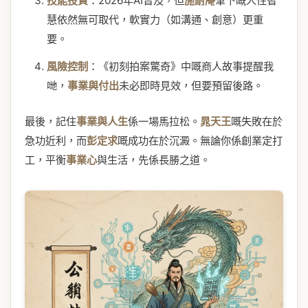
技能投資
：2026年AI普及，但
施耐庵
筆下嘅人性智
慧依然無可取代，軟實力（如溝通、創意）更重
要。
風險控制
：《初刻拍案驚奇》中嘅商人故事提醒我
哋，
事業與付出
未必即時見效，但要預留後路。
最後，記住
事業與人生
係一場馬拉松。
晁天王
嘅失敗在於
急功近利，而
彭定求
嘅成功在於沉澱。無論你係創業定打
工，平衡
事業心
與生活，先係長勝之道。