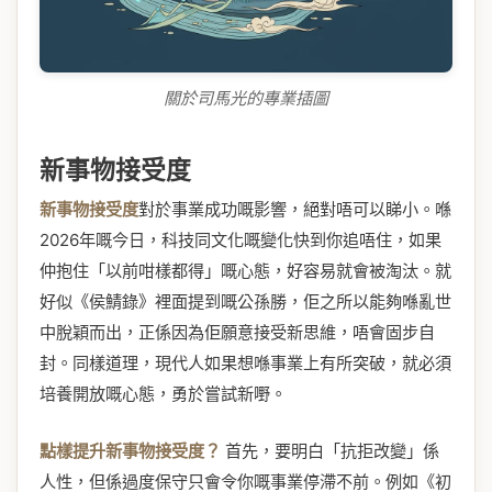
關於司馬光的專業插圖
新事物接受度
新事物接受度
對於事業成功嘅影響，絕對唔可以睇小。喺
2026年嘅今日，科技同文化嘅變化快到你追唔住，如果
仲抱住「以前咁樣都得」嘅心態，好容易就會被淘汰。就
好似《侯鯖錄》裡面提到嘅公孫勝，佢之所以能夠喺亂世
中脫穎而出，正係因為佢願意接受新思維，唔會固步自
封。同樣道理，現代人如果想喺事業上有所突破，就必須
培養開放嘅心態，勇於嘗試新嘢。
點樣提升新事物接受度？
首先，要明白「抗拒改變」係
人性，但係過度保守只會令你嘅事業停滯不前。例如《初