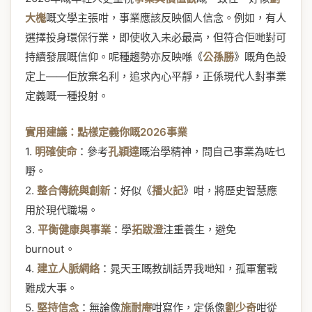
大櫆
嘅文學主張咁，事業應該反映個人信念。例如，有人
選擇投身環保行業，即使收入未必最高，但符合佢哋對可
持續發展嘅信仰。呢種趨勢亦反映喺《
公孫勝
》嘅角色設
定上——佢放棄名利，追求內心平靜，正係現代人對事業
定義嘅一種投射。
實用建議：點樣定義你嘅2026事業
1.
明確使命
：參考
孔穎達
嘅治學精神，問自己事業為咗乜
嘢。
2.
整合傳統與創新
：好似《
播火記
》咁，將歷史智慧應
用於現代職場。
3.
平衡健康與事業
：學
拓跋澄
注重養生，避免
burnout。
4.
建立人脈網絡
：晁天王嘅教訓話畀我哋知，孤軍奮戰
難成大事。
5.
堅持信念
：無論像
施耐庵
咁寫作，定係像
劉少奇
咁從