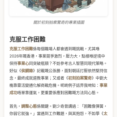
關於初刻拍案驚奇的專業插圖
克服工作困難
克服工作困難
係每個職場人都會遇到嘅挑戰，尤其喺
2026年嘅香港，事業競爭激烈，壓力大，點樣喺逆境中
保持
事業心
同突破瓶頸？不妨參考古人智慧同現代策略。
好似《
侯鯖錄
》記載嘅公孫勝，面對朝廷打壓依然堅持信
念，最終成就道教事業；又或者《
初刻拍案驚奇
》中劉大
櫆靠靈活變通化解商戰危機。呢啲例子話畀我哋知：
事業
成功
唔單靠運氣，更重要係應對困難嘅方法同心態。
首先，
調整心態
係關鍵。劉少奇曾講過：「困難像彈簧，
你弱它就強。」當遇到工作難題，與其抱怨，不如學《
太