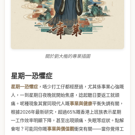
關於劉大櫆的專業插圖
星期一恐懼症
星期一恐懼症
，唔少打工仔都經歷過，尤其係事業心強嘅
人，一到星期日夜晚就開始焦慮，諗起聽日要返工就頭
痛。呢種現象其實同現代人嘅
事業與健康
平衡失調有關，
根據2026年最新研究，超過65%嘅香港上班族表示星期
一工作效率明顯下降，甚至出現頭痛、失眠等症狀。點解
會咁？可能同你嘅
事業與價值觀
衝突有關——當你覺得工