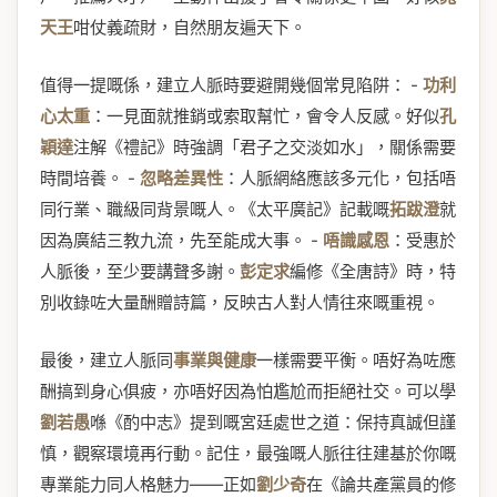
天王
咁仗義疏財，自然朋友遍天下。
值得一提嘅係，建立人脈時要避開幾個常見陷阱： -
功利
心太重
：一見面就推銷或索取幫忙，會令人反感。好似
孔
穎達
注解《禮記》時強調「君子之交淡如水」，關係需要
時間培養。 -
忽略差異性
：人脈網絡應該多元化，包括唔
同行業、職級同背景嘅人。《太平廣記》記載嘅
拓跋澄
就
因為廣結三教九流，先至能成大事。 -
唔識感恩
：受惠於
人脈後，至少要講聲多謝。
彭定求
編修《全唐詩》時，特
別收錄咗大量酬贈詩篇，反映古人對人情往來嘅重視。
最後，建立人脈同
事業與健康
一樣需要平衡。唔好為咗應
酬搞到身心俱疲，亦唔好因為怕尷尬而拒絕社交。可以學
劉若愚
喺《酌中志》提到嘅宮廷處世之道：保持真誠但謹
慎，觀察環境再行動。記住，最強嘅人脈往往建基於你嘅
專業能力同人格魅力——正如
劉少奇
在《論共產黨員的修