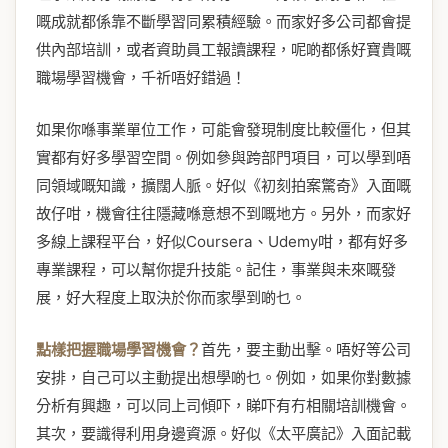
嘅成就都係靠不斷學習同累積經驗。而家好多公司都會提
供內部培訓，或者資助員工報讀課程，呢啲都係好寶貴嘅
職場學習機會，千祈唔好錯過！
如果你喺事業單位工作，可能會發現制度比較僵化，但其
實都有好多學習空間。例如參與跨部門項目，可以學到唔
同領域嘅知識，擴闊人脈。好似《初刻拍案驚奇》入面嘅
故仔咁，機會往往隱藏喺意想不到嘅地方。另外，而家好
多線上課程平台，好似Coursera、Udemy咁，都有好多
專業課程，可以幫你提升技能。記住，事業與未來嘅發
展，好大程度上取決於你而家學到啲乜。
點樣把握職場學習機會？
首先，要主動出擊。唔好等公司
安排，自己可以主動提出想學啲乜。例如，如果你對數據
分析有興趣，可以同上司傾吓，睇吓有冇相關培訓機會。
其次，要識得利用身邊資源。好似《太平廣記》入面記載