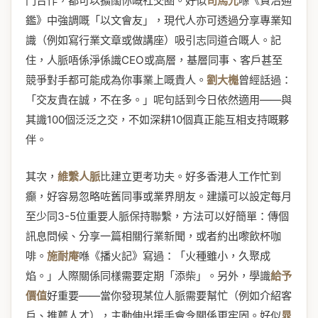
門合作，都可以擴闊你嘅社交圈。好似
司馬光
喺《資治通
鑑》中強調嘅「以文會友」，現代人亦可透過分享專業知
識（例如寫行業文章或做講座）吸引志同道合嘅人。記
住，人脈唔係淨係識CEO或高層，基層同事、客戶甚至
競爭對手都可能成為你事業上嘅貴人。
劉大櫆
曾經話過：
「交友貴在誠，不在多。」呢句話到今日依然適用——與
其識100個泛泛之交，不如深耕10個真正能互相支持嘅夥
伴。
其次，
維繫人脈
比建立更考功夫。好多香港人工作忙到
癲，好容易忽略咗舊同事或業界朋友。建議可以設定每月
至少同3-5位重要人脈保持聯繫，方法可以好簡單：傳個
訊息問候、分享一篇相關行業新聞，或者約出嚟飲杯咖
啡。
施耐庵
喺《播火記》寫過：「火種雖小，久聚成
焰。」人際關係同樣需要定期「添柴」。另外，學識
給予
價值
好重要——當你發現某位人脈需要幫忙（例如介紹客
戶、推薦人才），主動伸出援手會令關係更牢固。好似
晁