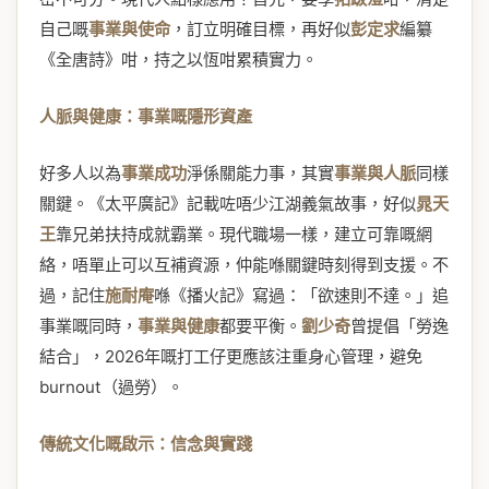
自己嘅
事業與使命
，訂立明確目標，再好似
彭定求
編纂
《全唐詩》咁，持之以恆咁累積實力。
人脈與健康：事業嘅隱形資產
好多人以為
事業成功
淨係關能力事，其實
事業與人脈
同樣
關鍵。《太平廣記》記載咗唔少江湖義氣故事，好似
晁天
王
靠兄弟扶持成就霸業。現代職場一樣，建立可靠嘅網
絡，唔單止可以互補資源，仲能喺關鍵時刻得到支援。不
過，記住
施耐庵
喺《播火記》寫過：「欲速則不達。」追
事業嘅同時，
事業與健康
都要平衡。
劉少奇
曾提倡「勞逸
結合」，2026年嘅打工仔更應該注重身心管理，避免
burnout（過勞）。
傳統文化嘅啟示：信念與實踐