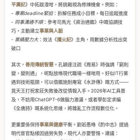
平廣記
》中拓跋澄咁，將挑戰視為修煉機會。例如：
-
專案deadline緊迫
：拆解任務成小目標，每日追蹤進度
-
同事溝通不順
：參考司馬光《資治通鑑》中嘅協調技
巧，主動建立
事業與人脈
-
業績壓力大
：效法《
播火記
》主角，用數據分析找出突
破口
其次，
善用傳統智慧
。孔穎達注疏《周易》時強調「窮則
變，變則通」，呢點放喺現代職場一樣啱用。好似IT行業
遇到技術瓶頸，可以借鑑施耐庵寫《水滸傳》嘅方式——
晁天王打祝家莊失敗後改從情報入手。2026年AI工具普
及，不妨用ChatGPT-6做腦力激盪，或者學彭定求編
《全唐詩》嘅系統化思維，將雜亂工作流程數位化。
更重要係保持
事業與健康
平衡。劉若愚喺《酌中志》提過
明代宦官點樣因過勞失勢，現代人亦要警惕。建議：