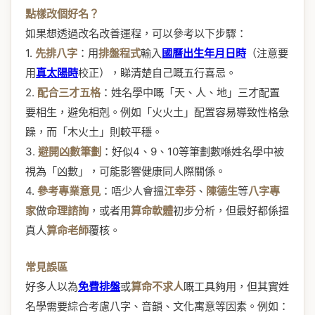
點樣改個好名？
如果想透過改名改善運程，可以參考以下步驟：
1.
先排八字
：用
排盤程式
輸入
國曆出生年月日時
（注意要
用
真太陽時
校正），睇清楚自己嘅五行喜忌。
2.
配合三才五格
：姓名學中嘅「天、人、地」三才配置
要相生，避免相剋。例如「火火土」配置容易導致性格急
躁，而「木火土」則較平穩。
3.
避開凶數筆劃
：好似4、9、10等筆劃數喺姓名學中被
視為「凶數」，可能影響健康同人際關係。
4.
參考專業意見
：唔少人會搵
江幸芬
、
陳德生
等
八字專
家
做
命理諮詢
，或者用
算命軟體
初步分析，但最好都係搵
真人
算命老師
覆核。
常見誤區
好多人以為
免費排盤
或
算命不求人
嘅工具夠用，但其實姓
名學需要綜合考慮八字、音韻、文化寓意等因素。例如：