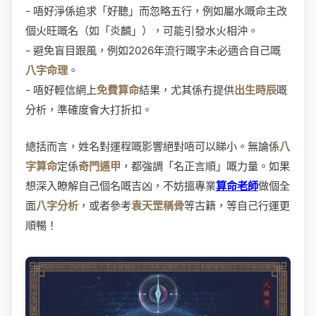
- 唔好淨係追求「好聽」而忽略五行，例如屬水嘅命主改
個火旺嘅名（如「炎麟」），可能引發水火相沖。
- 避免盲目跟風，例如2026年流行嘅字未必適合自己嘅
八字命理
。
- 唔好輕信網上
免費算命
結果，尤其係冇提供
出生時辰
嘅
分析，準確度會大打折扣。
總括而言，姓名對運程嘅影響絕對唔可以睇小。無論係
八
字算命
定係
奇門遁甲
，都強調「名正言順」嘅力量。如果
想深入瞭解自己個名嘅吉凶，不妨搵專業
算命老師
做個全
面
八字分析
，或者參考
袁天罡稱骨
等古籍，等自己行運更
順暢！