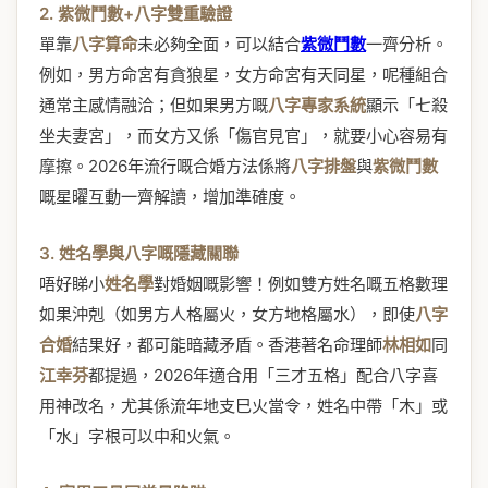
2. 紫微鬥數+八字雙重驗證
單靠
八字算命
未必夠全面，可以結合
紫微鬥數
一齊分析。
例如，男方命宮有貪狼星，女方命宮有天同星，呢種組合
通常主感情融洽；但如果男方嘅
八字專家系統
顯示「七殺
坐夫妻宮」，而女方又係「傷官見官」，就要小心容易有
摩擦。2026年流行嘅合婚方法係將
八字排盤
與
紫微鬥數
嘅星曜互動一齊解讀，增加準確度。
3. 姓名學與八字嘅隱藏關聯
唔好睇小
姓名學
對婚姻嘅影響！例如雙方姓名嘅五格數理
如果沖剋（如男方人格屬火，女方地格屬水），即使
八字
合婚
結果好，都可能暗藏矛盾。香港著名命理師
林相如
同
江幸芬
都提過，2026年適合用「三才五格」配合八字喜
用神改名，尤其係流年地支巳火當令，姓名中帶「木」或
「水」字根可以中和火氣。