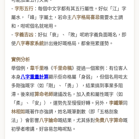
-
字形五行
：每個中文字都有其五行屬性。好似「江」字
屬水，「峰」字屬土，若命主
八字格局喜忌
需要水土調
和，咁呢個名就啱用。
-
字義吉凶
：好似「衰」、「敗」呢啲字義負面嘅名，即
使
八字專家系統
計出幾好嘅格局，都會拖累運勢。
實例分析
舉個例，
韋千里
喺《
千里命稿
》提過一個案例：有位客人
本身
八字重量計算
顯示佢命格屬「身弱」，但個名用咗太
多剛強嘅字（如「剛」、「勇」），結果搞到事業多阻
滯。後來經
算命老師
建議改名，加入柔和屬性嘅字（如
「柔」、「安」），運勢先至慢慢好轉。另外，
李鐵筆
同
林相如
嘅著作亦強調，姓名嘅筆劃數（即「五格剖象
法」）會影響
八字論命
嘅結果，尤其係對
免費八字算命
嘅
初學者嚟講，好容易忽略呢點。