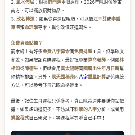
2.
風水佈局
：根據
奇門遁甲
嘅原理，2026年嘅財位喺東
南方，可以擺放招財物品。
3.
改名轉運
：如果覺得運程唔順，可以搵
江幸芬
或
李鐵
筆
呢類
命理學
專家，幫你改個旺運嘅名。
免費資源點揀？
而家網上有好多
免費八字算命
同
免費排盤
工具，但準確度
參差。如果想認真睇運程，最好搵專業
算命老師
，例如
林
相如
或
陳德生
，佢哋會用
真太陽時
同
國曆出生年月日時
幫
你精準排盤。另外，
袁天罡稱骨
同
八字
重量計算
都係傳統
方法，可以參考吓自己嘅命格輕重。
最後，記住生肖運程只係參考，真正嘅命運仲要睇你點把
握。如果想知道更多，不妨試吓
科學的八字
分析，或者用
排盤程式
自己研究下，等運程掌握喺自己手中！