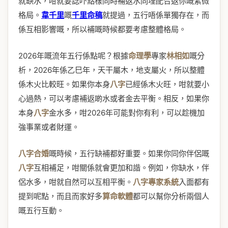
就缺水，咁就要諗吓點樣同時補返水同埋配合返你嘅紫微
格局。
韋千里
嘅
千里命稿
就提過，五行唔係單獨存在，而
係互相影響嘅，所以補嘅時候都要考慮整體格局。
2026年嘅流年五行係點呢？根據
命理學
專家
林相如
嘅分
析，2026年係乙巳年，天干屬木，地支屬火，所以整體
係木火比較旺。如果你本身
八字
已經係木火旺，咁就要小
心過熱，可以考慮補返啲水或者金去平衡。相反，如果你
本身
八字
金水多，咁2026年可能對你有利，可以趁機加
強事業或者財運。
八字合婚
嘅時候，五行缺補都好重要。如果你同你伴侶嘅
八字
互相補足，咁關係就會更加和諧。例如，你缺水，伴
侶水多，咁就自然可以互相平衡。
八字專家系統
入面都有
提到呢點，而且而家好多
算命軟體
都可以幫你分析兩個人
嘅五行互動。