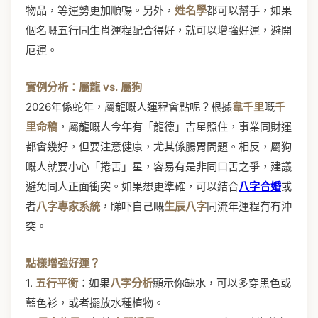
物品，等運勢更加順暢。另外，
姓名學
都可以幫手，如果
個名嘅五行同生肖運程配合得好，就可以增強好運，避開
厄運。
實例分析：屬龍 vs. 屬狗
2026年係蛇年，屬龍嘅人運程會點呢？根據
韋千里
嘅
千
里命稿
，屬龍嘅人今年有「龍德」吉星照住，事業同財運
都會幾好，但要注意健康，尤其係腸胃問題。相反，屬狗
嘅人就要小心「捲舌」星，容易有是非同口舌之爭，建議
避免同人正面衝突。如果想更準確，可以結合
八字合婚
或
者
八字專家系統
，睇吓自己嘅
生辰八字
同流年運程有冇沖
突。
點樣增強好運？
1.
五行平衡
：如果
八字分析
顯示你缺水，可以多穿黑色或
藍色衫，或者擺放水種植物。