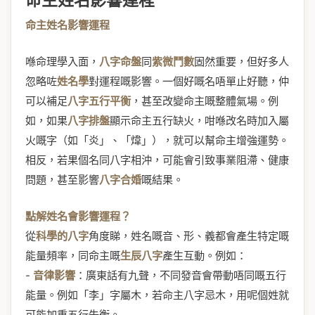
命主姓名影響運程
命主姓名影響運程
喺命理學入面，
八字命盤
同
紫微鬥數
固然重要，但好多人
忽略咗
姓名學
對運程嘅影響。一個好嘅名唔單止好聽，仲
可以補足
八字五行平衡
，甚至改變命主嘅整體氣場。例
如，如果
八字排盤
顯示命主五行缺火，咁喺改名時加入屬
火嘅字（如「炎」、「煒」），就可以幫命主增強運勢。
相反，若果個名同八字相沖，可能會引致事業阻滯、健康
問題，甚至影響
八字合婚
嘅結果。
點解姓名會影響運程？
從
科學的八字
角度睇，姓名嘅音、形、義都會產生特定嘅
能量頻率，同命主嘅
生辰八字
產生互動。例如：
-
音律影響
：廣東話有九聲，不同發音會帶動唔同嘅五行
能量。例如「李」字屬木，若命主八字忌木，用呢個姓就
可能加重五行失衡。