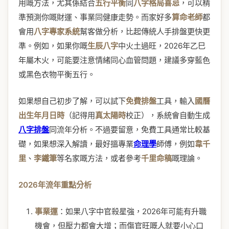
用嘅方法，尤其係結合
五行平衡
同
八字格局喜忌
，可以精
準預測你嘅財運、事業同健康走勢。而家好多
算命老師
都
會用
八字專家系統
幫客做分析，比起傳統人手排盤更快更
準。例如，如果你嘅
生辰八字
中火土過旺，2026年乙巳
年屬木火，可能要注意情緒同心血管問題，建議多穿藍色
或黑色衣物平衡五行。
如果想自己初步了解，可以試下
免費排盤
工具，輸入
國曆
出生年月日時
（記得用
真太陽時
校正），系統會自動生成
八字排盤
同流年分析。不過要留意，免費工具通常比較基
礎，如果想深入解讀，最好搵專業
命理學
師傅，例如
韋千
里
、
李鐵筆
等名家嘅方法，或者參考
千里命稿
嘅理論。
2026年流年重點分析
事業運
：如果八字中官殺星強，2026年可能有升職
機會，但壓力都會大增；而傷官旺嘅人就要小心口