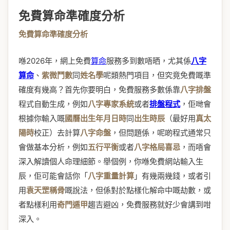
免費算命準確度分析
免費算命準確度分析
喺2026年，網上免費
算命
服務多到數唔晒，尤其係
八字
算命
、
紫微鬥數
同
姓名學
呢類熱門項目，但究竟免費嘅準
確度有幾高？首先你要明白，免費服務多數係靠
八字排盤
程式自動生成，例如
八字專家系統
或者
排盤程式
，佢哋會
根據你輸入嘅
國曆出生年月日時
同
出生時辰
（最好用
真太
陽時
校正）去計算
八字命盤
，但問題係，呢啲程式通常只
會做基本分析，例如
五行平衡
或者
八字格局喜忌
，而唔會
深入解讀個人命理細節。舉個例，你喺免費網站輸入生
辰，佢可能會話你「
八字重量計算
」有幾兩幾錢，或者引
用
袁天罡稱骨
嘅說法，但係對於點樣化解命中嘅劫數，或
者點樣利用
奇門遁甲
趨吉避凶，免費服務就好少會講到咁
深入。