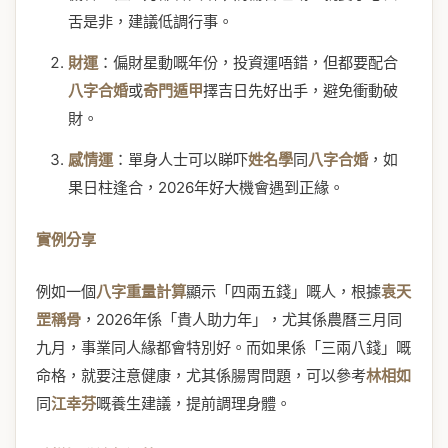
舌是非，建議低調行事。
財運
：偏財星動嘅年份，投資運唔錯，但都要配合
八字合婚
或
奇門遁甲
擇吉日先好出手，避免衝動破
財。
感情運
：單身人士可以睇吓
姓名學
同
八字合婚
，如
果日柱逢合，2026年好大機會遇到正緣。
實例分享
例如一個
八字重量計算
顯示「四兩五錢」嘅人，根據
袁天
罡稱骨
，2026年係「貴人助力年」，尤其係農曆三月同
九月，事業同人緣都會特別好。而如果係「三兩八錢」嘅
命格，就要注意健康，尤其係腸胃問題，可以參考
林相如
同
江幸芬
嘅養生建議，提前調理身體。