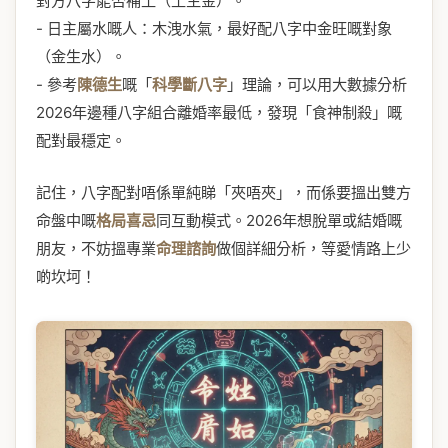
對方八字能否補土（土生金）。
- 日主屬水嘅人：木洩水氣，最好配八字中金旺嘅對象
（金生水）。
- 參考
陳德生
嘅「
科學斷八字
」理論，可以用大數據分析
2026年邊種八字組合離婚率最低，發現「食神制殺」嘅
配對最穩定。
記住，八字配對唔係單純睇「夾唔夾」，而係要搵出雙方
命盤中嘅
格局喜忌
同互動模式。2026年想脫單或結婚嘅
朋友，不妨搵專業
命理諮詢
做個詳細分析，等愛情路上少
啲坎坷！