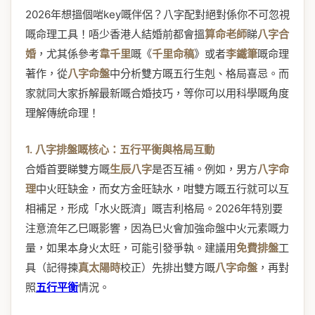
2026年想搵個啱key嘅伴侶？八字配對絕對係你不可忽視
嘅命理工具！唔少香港人結婚前都會搵
算命老師
睇
八字合
婚
，尤其係參考
韋千里
嘅《
千里命稿
》或者
李鐵筆
嘅命理
著作，從
八字命盤
中分析雙方嘅五行生剋、格局喜忌。而
家就同大家拆解最新嘅合婚技巧，等你可以用科學嘅角度
理解傳統命理！
1. 八字排盤嘅核心：五行平衡與格局互動
合婚首要睇雙方嘅
生辰八字
是否互補。例如，男方
八字命
理
中火旺缺金，而女方金旺缺水，咁雙方嘅五行就可以互
相補足，形成「水火既濟」嘅吉利格局。2026年特別要
注意流年乙巳嘅影響，因為巳火會加強命盤中火元素嘅力
量，如果本身火太旺，可能引發爭執。建議用
免費排盤
工
具（記得揀
真太陽時
校正）先排出雙方嘅
八字命盤
，再對
照
五行平衡
情況。