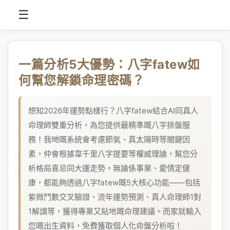
☰
一篇分析5大優勢：八字fatew如
何幫您解鎖命理密碼？
想知2026年運勢點樣行？八字fatew結合AI同真人
命理師雙重分析，為您提供最精準嘅八字排盤服
務！我哋嘅系統會考慮節氣、真太陽時等關鍵因
素，仲會根據韋千里八字提要等權威理論，幫您分
析格局喜忌同大運走勢。無論係事業、愛情定健
康，都能夠透過八字fatew嘅5大核心功能——包括
紫微鬥數交叉驗證、流年運勢預測、真人命理師1對
1解讀等，獲得專業又貼地嘅命理建議。而家就輸入
您嘅出生資料，免費獲取個人化命盤分析啦！