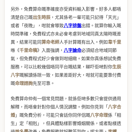
另外，免費算命嘅準確度亦受資料輸入影響。好多人都唔
清楚自己嘅
出生時辰
，尤其係老一輩可能只記得「天光」
或者「夜晚」，咁就會導致
八字排盤
出錯。就算你輸入嘅
時間準確，免費程式亦未必會考慮到地域同真太陽時嘅差
異，結果可能同
算命老師
人手計算嘅有出入。例如
韋千里
喺《
千里命稿
》入面強調，
八字論命
必須結合地域同節
氣，但免費程式好少會做到咁細緻。如果你真係想試免費
服務，可以比較幾個唔同平台嘅結果，睇吓佢哋對你
生辰
八字
嘅解讀係咪一致，如果差距好大，咁就可能要靠付費
嘅
命理諮詢
先至可靠。
免費算命仲有一個常見問題，就係佢哋多數只會提供通用
解釋，而唔會針對你個人情況調整。例如你見到「
八字合
婚
」嘅免費分析，可能只會話你同伴侶嘅
八字命理
係「相
生」定「相剋」，但具體點樣影響婚姻關係，或者點樣透
過
姓名學
改善，免費服務就好難答到你。呢方面，
李鐵