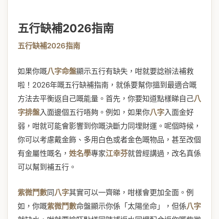
五行缺補2026指南
五行缺補2026指南
如果你嘅
八字命盤
顯示五行有缺失，咁就要諗辦法補救
啦！2026年嘅五行缺補指南，就係要幫你搵到最適合嘅
方法去平衡返自己嘅能量。首先，你要知道點樣睇自己
八
字排盤
入面邊個五行唔夠。例如，如果你
八字
入面金好
弱，咁就可能會影響到你嘅決斷力同埋財運。呢個時候，
你可以考慮戴金飾、多用白色或者金色嘅物品，甚至改個
有金屬性嘅名，
姓名學
專家
江幸芬
就曾經講過，改名真係
可以幫到補五行。
紫微鬥數
同
八字
其實可以一齊睇，咁樣會更加全面。例
如，你嘅
紫微鬥數
命盤顯示你係「太陽坐命」，但係
八字