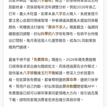
而家仲興起「動態
八字論命
」概念，即係唔再單靠出生時
辰斷終身，而係按每年流年調整分析。例如2026年係乙
巳年，屬火木旺盛，如果本身
八字
忌火嘅人，系統會提示
要注意心血管同情緒管理，仲會建議具體風水擺設同穿戴
顏色。呢種做法打破咗「
算命不求人
」嘅舊觀念，強調持
續跟進同調整，好似
科學的八字
咁有彈性。有啲平台仲推
出訂閱制，每月寄送個人化運勢報告，成為OL同創業族
嘅熱門選擇。
最後不得不提「
免費算命
」嘅進化。2026年嘅免費服務
已經唔係求其出幾句籠統批文，而係透過廣告合作模式，
提供基本
八字排盤
連
五行平衡
解讀。想深入分析就要升
級，但就算係免費版，都會標明邊啲
算命準
、邊啲只係參
考，等用戶自己判斷。好似某個由
算命軟體
開發嘅APP，
免費層級已經可以睇到事業同愛情嘅大方向，吸引過百萬
下載，證明而家嘅消費者愈來愈識分真假命理。