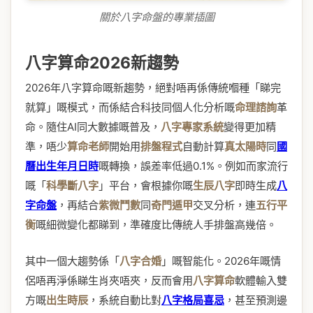
關於八字命盤的專業插圖
八字算命2026新趨勢
2026年八字算命嘅新趨勢，絕對唔再係傳統嗰種「睇完
就算」嘅模式，而係結合科技同個人化分析嘅
命理諮詢
革
命。隨住AI同大數據嘅普及，
八字專家系統
變得更加精
準，唔少
算命老師
開始用
排盤程式
自動計算
真太陽時
同
國
曆出生年月日時
嘅轉換，誤差率低過0.1%。例如而家流行
嘅「
科學斷八字
」平台，會根據你嘅
生辰八字
即時生成
八
字命盤
，再結合
紫微鬥數
同
奇門遁甲
交叉分析，連
五行平
衡
嘅細微變化都睇到，準確度比傳統人手排盤高幾倍。
其中一個大趨勢係「
八字合婚
」嘅智能化。2026年嘅情
侶唔再淨係睇生肖夾唔夾，反而會用
八字算命
軟體輸入雙
方嘅
出生時辰
，系統自動比對
八字格局喜忌
，甚至預測邊