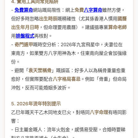
4. 實用工具同常見陷阱
-
免費算命
網站嘅局限性：網上
免費
八字算命
雖然方便，
但好多時忽略
出生時辰
嘅精確性（尤其係香港人慣用
國曆
出生年月日時
，但命理要用農曆）。建議搵專業
算命老師
用
排盤程式
再核對。
-
奇門遁甲
嘅時空分析：2026年九宮飛星中，夫妻位在
東南方，如果雙方八字用神為木，住東南向屋企會加強緣
份。
- 避開「
袁天罡稱骨
」嘅誤區：好多人以為稱骨重量愈重
愈好，但實際要配合
八字格局喜忌
。例如「骨重」但命局
沖剋，反而可能婚姻多波折。
5. 2026年流年特別提示
乙巳年嘅天干乙木同地支巳火，對唔同
八字命理
有唔同影
響：
- 日主屬金嘅人：流年火剋金，感情易受壓，合婚時要睇