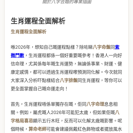
關於八字合婚的專業插圖
生肖運程全面解析
生肖運程全面解析
喺2026年，想知自己嘅運程點樣？除咗睇
八字命盤
同
紫
微鬥數
，生肖運程都係一個好重要嘅參考！香港人一向好
信命理，尤其係每年嘅生肖運勢，無論係事業、財運、健
康定感情，都可以透過生肖運程嚟預測同化解。今次就同
大家深入分析吓點樣結合
八字排盤
同生肖運程，等你可以
更全面掌握自己嘅命運走向！
首先，生肖運程唔係單獨存在嘅，佢同
八字命理
息息相
關。例如，屬虎嘅人2026年可能犯太歲，但如果佢嘅
八
字格局喜忌
顯示五行木旺，反而可以化解太歲嘅影響。呢
個時候，
算命老師
可能會建議佩戴紅色飾物或者擺放風水