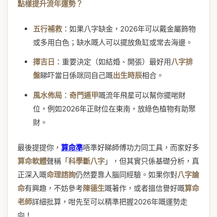
點樣提升流年運勢？
五行補救
：如果八字缺金，2026年可以戴金屬飾物
或多用白色；缺水嘅人可以擺放魚缸或常去海邊。
擇吉日
：重要決定（如結婚、開張）最好用
八字排
盤
睇吓當日係咪同自己嘅
出生時辰
相合。
風水佈局
：
奇門遁甲
嘅流年飛星可以幫你擺啱財
位，例如2026年正財位在東南，放綠色植物有助聚
財。
最後提提你，
算命準
唔準好睇師傅功力同工具，而家好多
算命軟體
聲稱「
科學斷八字
」，但其實只係基礎分析，真
正深入嘅
命理諮詢
仍然要靠人腦同經驗。如果你對
八字論
命
有興趣，不妨參考
陳德生
嘅著作，或者搵信譽好嘅
算命
老師
詳細批算，咁先至可以精準把握2026年嘅運勢走
向！