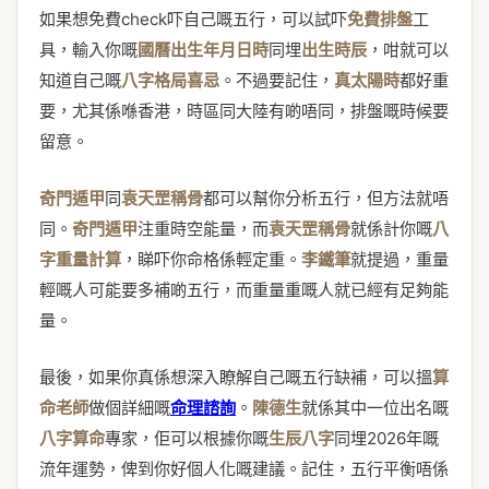
如果想免費check吓自己嘅五行，可以試吓
免費排盤
工
具，輸入你嘅
國曆出生年月日時
同埋
出生時辰
，咁就可以
知道自己嘅
八字格局喜忌
。不過要記住，
真太陽時
都好重
要，尤其係喺香港，時區同大陸有啲唔同，排盤嘅時候要
留意。
奇門遁甲
同
袁天罡稱骨
都可以幫你分析五行，但方法就唔
同。
奇門遁甲
注重時空能量，而
袁天罡稱骨
就係計你嘅
八
字重量計算
，睇吓你命格係輕定重。
李鐵筆
就提過，重量
輕嘅人可能要多補啲五行，而重量重嘅人就已經有足夠能
量。
最後，如果你真係想深入瞭解自己嘅五行缺補，可以搵
算
命老師
做個詳細嘅
命理諮詢
。
陳德生
就係其中一位出名嘅
八字算命
專家，佢可以根據你嘅
生辰八字
同埋2026年嘅
流年運勢，俾到你好個人化嘅建議。記住，五行平衡唔係