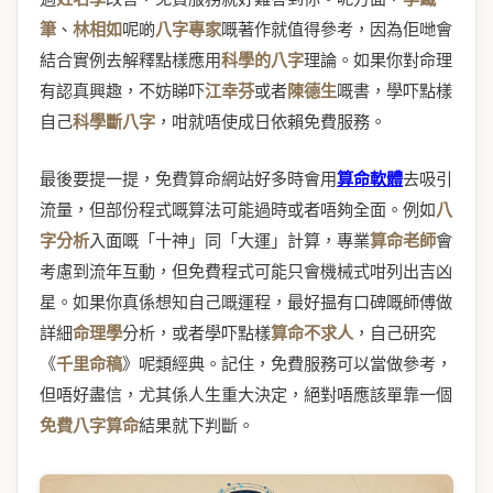
筆
、
林相如
呢啲
八字專家
嘅著作就值得參考，因為佢哋會
結合實例去解釋點樣應用
科學的八字
理論。如果你對命理
有認真興趣，不妨睇吓
江幸芬
或者
陳德生
嘅書，學吓點樣
自己
科學斷八字
，咁就唔使成日依賴免費服務。
最後要提一提，免費算命網站好多時會用
算命軟體
去吸引
流量，但部份程式嘅算法可能過時或者唔夠全面。例如
八
字分析
入面嘅「十神」同「大運」計算，專業
算命老師
會
考慮到流年互動，但免費程式可能只會機械式咁列出吉凶
星。如果你真係想知自己嘅運程，最好揾有口碑嘅師傅做
詳細
命理學
分析，或者學吓點樣
算命不求人
，自己研究
《
千里命稿
》呢類經典。記住，免費服務可以當做參考，
但唔好盡信，尤其係人生重大決定，絕對唔應該單靠一個
免費八字算命
結果就下判斷。