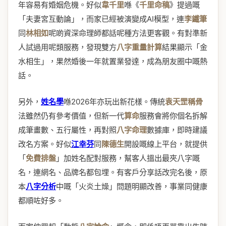
年容易有婚姻危機。好似
韋千里
喺《
千里命稿
》提過嘅
「夫妻宮互動論」，而家已經被演變成AI模型，連
李鐵筆
同
林相如
呢啲資深命理師都話呢種方法更客觀。有對準新
人試過用呢類服務，發現雙方
八字重量計算
結果顯示「金
水相生」，果然婚後一年就置業發達，成為朋友圈中嘅熱
話。
另外，
姓名學
喺2026年亦玩出新花樣。傳統
袁天罡稱骨
法雖然仍有參考價值，但新一代
算命
服務會將你個名拆解
成筆畫數、五行屬性，再對照
八字命理
數據庫，即時建議
改名方案。好似
江幸芬
同
陳德生
開設嘅線上平台，就提供
「
免費排盤
」加姓名配對服務，幫客人搵出最夾八字嘅
名，連網名、品牌名都包埋。有客戶分享話改完名後，原
本
八字分析
中嘅「火炎土燥」問題明顯改善，事業同健康
都順咗好多。