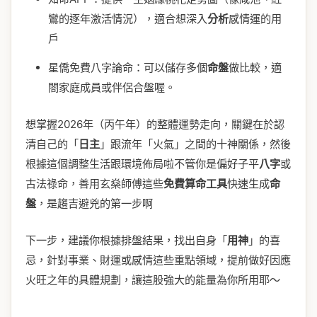
鸞的逐年激活情況），適合想深入
分析
感情運的用
戶
星僑免費八字論命：可以儲存多個
命盤
做比較，適
閤家庭成員或伴侶合盤喔。
想掌握2026年（丙午年）的整體運勢走向，關鍵在於認
清自己的「
日主
」跟流年「火氣」之間的十神關係，然後
根據這個調整生活跟環境佈局啦不管你是偏好子平
八字
或
古法祿命，善用玄燊師傅這些
免費算命
工具
快速生成
命
盤
，是趨吉避兇的第一步啊
下一步，建議你根據排盤結果，找出自身「
用神
」的喜
忌，針對事業、財運或感情這些重點領域，提前做好因應
火旺之年的具體規劃，讓這股強大的能量為你所用耶～