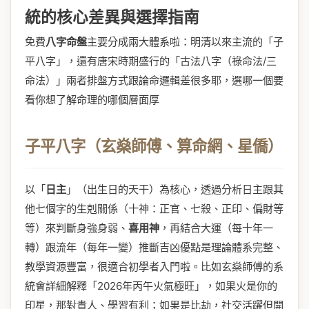
統的核心差異與選擇指南
免費
八字
命盤
主要分成兩大體系啦：明清以來主流的「子
平八字」，還有唐宋時期盛行的「古法八字（祿命法/三
命法）」兩者排盤方式跟論命邏輯差很多耶，選哪一個要
看你想了解命理的哪個層面厚
子平八字（玄燊師傅、算命網、星僑）
以「
日主
」（出生日的天干）為核心，透過分析日主跟其
他七個字的生剋關係（十神：正官、七殺、正印、偏財等
等）來判斷身強身弱、
喜用神
，再結合大運（每十年一
轉）跟流年（每年一變）推斷吉凶優點是理論體系完整、
教學資源豐富，很適合初學者入門啦。比如玄燊師傅的系
統會詳細解釋「2026年丙午火氣極旺」，如果火是你的
印星，那對貴人、學習有利；如果是比劫，社交活躍但開