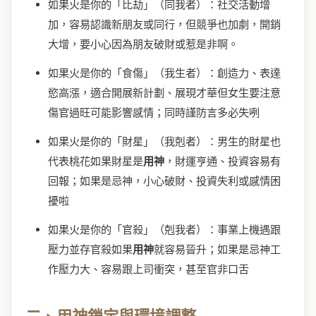
如果火是你的「比劫」（同我者）：社交活動增
加，容易認識新朋友或同行，但競爭也加劇，開銷
大增，要小心因為朋友破財或惹是非啊。
如果火是你的「食傷」（我生者）：創造力、表達
慾高漲，適合開展新計劃、展現才華但女生要注意
傷官過旺可能影響感情；同時謹防言多必失咧
如果火是你的「財星」（我剋者）：男生的財星也
代表桃花如果財星是
用神
，財運亨通、投資容易有
回報；如果是忌神，小心破財、投資失利或感情困
擾啦
如果火是你的「官殺」（剋我者）：事業上機遇跟
壓力並存官殺如果
用神
就容易晉升；如果是忌神工
作壓力大、容易跟上司衝突，甚至官非口舌