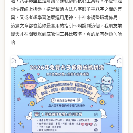
啦，
八字
命盤
正是解讀命運軌跡的核心工具喔。不管你是
想快速線上排盤，還是釐清古法八字跟子平
八字
之間的差
異，又或者想學習怎麼運用
用神
、十神來調整環境佈局，
這篇文章都會給你最實用的指引～啊說到這個，我朋友前
幾天才在問我說到底哪個
工具
比較準，真的是有夠煩ㄟ哈
哈