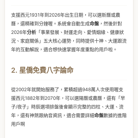
支援西元1931年到2026年出生日期，可以選新曆或農
曆，還精確到分鐘喔。系統會自動生成
命盤
，然後針對
2026年
分析
「事業發展、財運走向、愛情姻緣、健康狀
況、家庭關係」五大核心運勢，同時提供十神、大運跟流
年的互動解說，適合想快速掌握年度重點的用戶啦。
2. 星僑免費八字論命
從2002年就開始服務了，累積超過948萬人次使用喔支
援西元1882年到2070年，可以選陽曆或農曆，還有「早
子/夜子」時辰選項排盤後會顯示完整的四柱、大運、流
年，還有神煞跟納音資訊，適合需要詳細
命盤
數據的進階
用戶啊