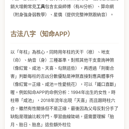
銷大增齁常見
工具
包含玄燊師傅（有AI分析）、算命網
（附身強身弱教學）、星僑（提供完整神煞跟納音）。
古法八字（知命APP）
以「年柱」為核心，同時用年柱的天干（祿）、地支
（命）、納音（身）三種基準，對照其他干支查詢神煞
（像紅鸞、咸池、天喜、勾煞這些），再透過「刑衝合
害」判斷每柱的吉凶分數優點是神煞直接對應具體事件
（像紅鸞＝正緣、咸池＝性愛桃花），可以「鐵口直斷」
喔。例如知命APP的命例分析：1994年出生的女性，時
柱帶「咸池」，2018年流年出現「天喜」而且跟時柱六
合，雖然有性關係但不是正緣，最後因為父母反對分手了
缺點是理論比較冷門、學習曲線陡峭，還需要理解「胎
月、胎日、胎息」這些額外柱位