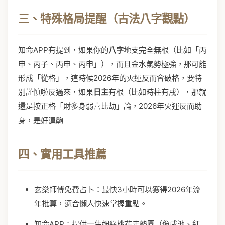
三、特殊格局提醒（古法八字觀點）
知命APP有提到，如果你的
八字
地支完全無根（比如「丙
申、丙子、丙申、丙申」），而且金水氣勢極強，那可能
形成「從格」，這時候2026年的火運反而會破格，要特
別謹慎啦反過來，如果
日主
有根（比如時柱有戌），那就
還是按正格「財多身弱喜比劫」論，2026年火運反而助
身，是好運齁
四、實用工具推薦
玄燊師傅免費占卜：最快3小時可以獲得2026年流
年批算，適合懶人快速掌握重點。
知命APP：提供一生姻緣桃花走勢圖（像咸池、紅