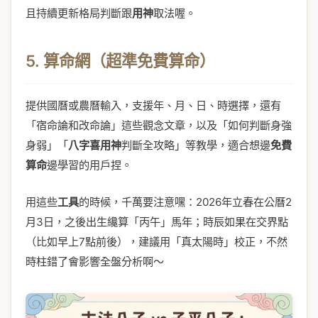
且持續更新格局判斷跟
用神
取法喔。
5. 算命網（超準免費算命）
提供國曆或農曆輸入，支援年、月、日、時選擇，還有
「宿命論和改命論」這些觀念文章，以及「如何判斷身強
身弱」「
八字
喜用神
判斷全攻略」等教學，適合想邊
免費
算命
邊學習的用戶捏。
用這些
工具
的時候，千萬要注意嘿：2026年立春在公曆2
月3日，之後出生纔算「丙午」馬年；時辰如果在交界點
（比如早上7點前後），建議用「真太陽時」校正，不然
時柱錯了會影響全盤分析啊～