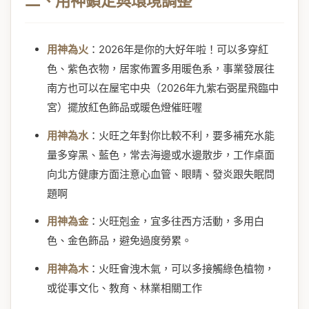
二、用神鎖定與環境調整
用神為火
：2026年是你的大好年啦！可以多穿紅
色、紫色衣物，居家佈置多用暖色系，事業發展往
南方也可以在屋宅中央（2026年九紫右弼星飛臨中
宮）擺放紅色飾品或暖色燈催旺喔
用神為水
：火旺之年對你比較不利，要多補充水能
量多穿黑、藍色，常去海邊或水邊散步，工作桌面
向北方健康方面注意心血管、眼睛、發炎跟失眠問
題啊
用神為金
：火旺剋金，宜多往西方活動，多用白
色、金色飾品，避免過度勞累。
用神為木
：火旺會洩木氣，可以多接觸綠色植物，
或從事文化、教育、林業相關工作