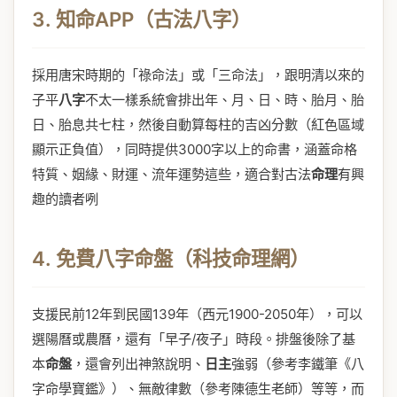
3. 知命APP（古法八字）
採用唐宋時期的「祿命法」或「三命法」，跟明清以來的
子平
八字
不太一樣系統會排出年、月、日、時、胎月、胎
日、胎息共七柱，然後自動算每柱的吉凶分數（紅色區域
顯示正負值），同時提供3000字以上的命書，涵蓋命格
特質、姻緣、財運、流年運勢這些，適合對古法
命理
有興
趣的讀者咧
4. 免費八字命盤（科技命理網）
支援民前12年到民國139年（西元1900-2050年），可以
選陽曆或農曆，還有「早子/夜子」時段。排盤後除了基
本
命盤
，還會列出神煞說明、
日主
強弱（參考李鐵筆《八
字命學寶鑑》）、無敵律數（參考陳德生老師）等等，而