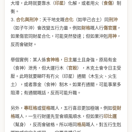
大增，此時就要靠水（
印星
）化解，或者用火（
食傷
）制
衡。
3.
合化與刑沖
：天干地支嘅
合化
（如甲己合土）同
刑沖
（如子午沖）會改變五行力量。例如
財格
嘅人行
傷官運
，
如果傷官同財星合化，可能突然發達；但如果沖剋
用神
，
反而會破財。
舉個實例：某人係
食神格
，
日主
屬土且身強，原局有金
（食神）泄秀，但大運行木（
官殺
），木克土會令日主受
壓。此時就要睇吓有冇火（印星）通關（木生火、火生
土），或者靠金（食神）制木。如果冇通關，可能事業多
阻滯；有通關嘅話，反而可能升職。
另外，
專旺格
或
從格
嘅人，五行喜忌更加極端。例如
從財
格
嘅人，一生行財運先至會順風順水，但如果行
印比運
（幫身），反而會破格。所以唔同
格局
嘅人，對五行生剋