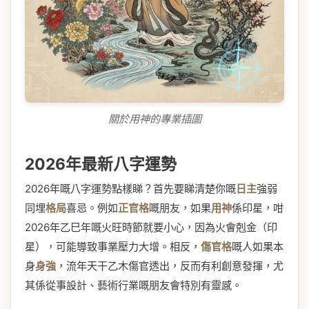
關於用神的專業插圖
2026年最新八字運勢
2026年嘅八字運勢點樣睇？首先要睇清楚你嘅
日主
強弱
同埋
格局
喜忌。例如
正官格
嘅朋友，如果
用神
係印星，咁
2026年乙巳年嘅火旺時節就要小心，因為火會剋金（印
星），可能導致事業壓力大增。相反，
傷官格
嘅人如果本
身
身強
，流年天干乙木傷官透出，反而有利創意發揮，尤
其係從事設計、藝術行業嘅朋友會特別有靈感。