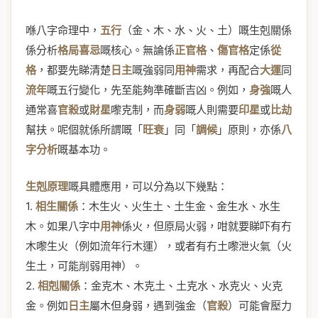
喺八字命理中，
五行
（金、木、水、火、土）嘅生剋關係
係分析
格局喜忌
嘅核心。無論係
正官格
、
傷官格
定係
從
格
，都要先睇清楚
日主
嘅強弱同
用神
需求，再配合
大運
同
流年
嘅五行變化，先至能夠準確斷吉凶。例如，
身強
嘅人
通常喜
官殺
或
財星
嚟克制，而
身弱
嘅人則需要
印星
或
比劫
幫扶。呢個就係所謂嘅「
旺衰
」同「
調候
」原則，亦係
八
字分析
嘅基本功。
生剋原理
嘅具體應用，可以分為以下幾點：
1.
相生關係
：木生火、火生土、土生金、金生水、水生
木。如果八字中
用神
係火，但原局火弱，咁就要睇吓有冇
木嚟生火（例如流年行木運），或者有冇土嚟泄火氣（火
生土，可能削弱用神）。
2.
相剋關係
：金克木、木克土、土克水、水克火、火克
金。例如
日主
屬木但身弱，遇到強金（
官殺
）可能會壓力