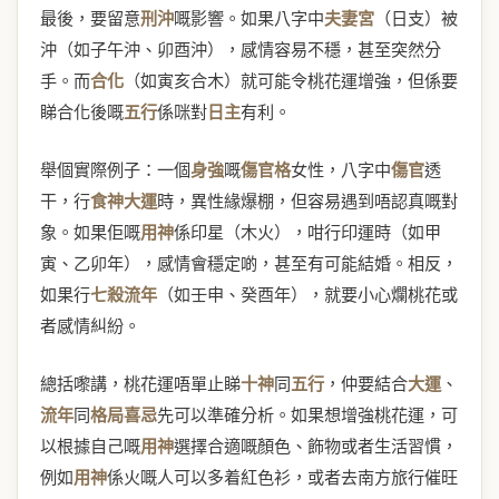
最後，要留意
刑沖
嘅影響。如果八字中
夫妻宮
（日支）被
沖（如子午沖、卯酉沖），感情容易不穩，甚至突然分
手。而
合化
（如寅亥合木）就可能令桃花運增強，但係要
睇合化後嘅
五行
係咪對
日主
有利。
舉個實際例子：一個
身強
嘅
傷官格
女性，八字中
傷官
透
干，行
食神大運
時，異性緣爆棚，但容易遇到唔認真嘅對
象。如果佢嘅
用神
係印星（木火），咁行印運時（如甲
寅、乙卯年），感情會穩定啲，甚至有可能結婚。相反，
如果行
七殺流年
（如壬申、癸酉年），就要小心爛桃花或
者感情糾紛。
總括嚟講，桃花運唔單止睇
十神
同
五行
，仲要結合
大運
、
流年
同
格局喜忌
先可以準確分析。如果想增強桃花運，可
以根據自己嘅
用神
選擇合適嘅顏色、飾物或者生活習慣，
例如
用神
係火嘅人可以多着紅色衫，或者去南方旅行催旺