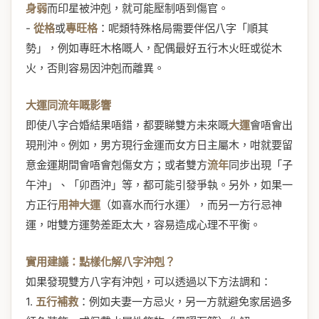
身弱
而印星被沖剋，就可能壓制唔到傷官。
-
從格
或
專旺格
：呢類特殊格局需要伴侶八字「順其
勢」，例如專旺木格嘅人，配偶最好五行木火旺或從木
火，否則容易因沖剋而離異。
大運同流年嘅影響
即使八字合婚結果唔錯，都要睇雙方未來嘅
大運
會唔會出
現刑沖。例如，男方現行金運而女方日主屬木，咁就要留
意金運期間會唔會剋傷女方；或者雙方
流年
同步出現「子
午沖」、「卯酉沖」等，都可能引發爭執。另外，如果一
方正行
用神大運
（如喜水而行水運），而另一方行忌神
運，咁雙方運勢差距太大，容易造成心理不平衡。
實用建議：點樣化解八字沖剋？
如果發現雙方八字有沖剋，可以透過以下方法調和：
1.
五行補救
：例如夫妻一方忌火，另一方就避免家居過多