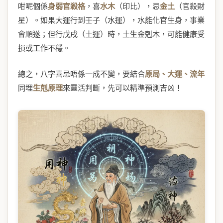
咁呢個係
身弱官殺格
，喜
水木
（印比），忌
金土
（官殺財
星）。如果大運行到壬子（水運），水能化官生身，事業
會順遂；但行戊戌（土運）時，土生金剋木，可能健康受
損或工作不穩。
總之，八字喜忌唔係一成不變，要結合
原局、大運、流年
同埋
生剋原理
來靈活判斷，先可以精準預測吉凶！