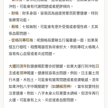
沖剋，可能會有代謝問題或者肥胖傾向。
-
財格
：財多身弱，容易因為過度勞累而影響健康，特別
係脾胃功能。
-
殺格
：七殺無制，可能會有意外受傷或者慢性病，尤其
係血壓問題。
-
從格
同
專旺格
：呢類格局要睇五行偏重邊一面，如果某
個五行極旺，相應嘅器官負荷會好大，例如專旺火格嘅人
容易有心血管或者炎症問題。
大運
同
流年
對健康嘅影響亦好關鍵。如果大運行到沖剋
日
主
或者
用神
嘅運，健康就容易出問題。例如，日主屬土而
行木運，木剋土，可能會有腸胃問題或者皮膚敏感。流年
如果沖剋八字中嘅關鍵字（如
調候用神
），當年就要特別
注意健康。例如，八字本身火旺需要水調候，但流年再行
火運，可能會有上火、炎症或者血壓問題。