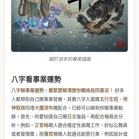
關於流年的專業插圖
八字看事業運勢
八字睇事業運勢，最緊要睇清楚你嘅格局同喜忌！
好多
人都想知自己嘅事業發展，其實八字入面嘅
五行生剋
、
用
神取捨
同埋
大運流年
嘅配合，已經可以睇到你嘅事業軌
跡。首先，你要知道自己嘅
日主
強弱，再配合
格局
去分
析。例如，
正官格
嘅人適合穩定性高嘅工作，好似公務員
或者管理層；而
傷官格
嘅人就適合創意行業，例如設計或