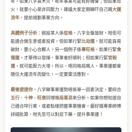
年，如果八字喜木火，呢年事業可能有好機會；但如果忌
火，就要小心是非同壓力。建議大家定期睇吓自己嘅
大運
流年
，提前規劃事業方向。
具體例子分析
：假設某人係
從格
，八字全盤皆財，咁佢可
能適合做生意或者投資。但如果行緊
比劫運
，就可能容易
破財，要小心合夥人。另一個例子係
專旺格
，如果行緊
食
傷運
，才華得以發揮，事業會好順利；但如果行緊
官殺
運
，就可能壓力大增。所以，唔同格局嘅人，事業運都會
隨住大運流年而變化，一定要靈活應對。
最後提提你
，八字睇事業運勢唔係單一因素決定，要綜合
五行
、
十神
、
旺衰
同埋
格局喜忌
來分析。如果你想知道自
己適合咩行業，或者點樣把握事業機會，最好搵專業師傅
詳細批算，咁先至可以對症下藥，提升事業運！