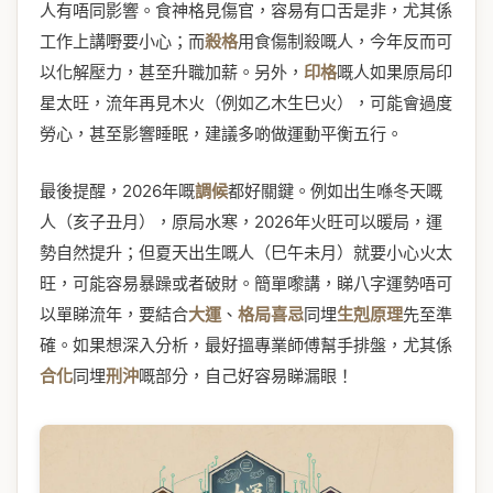
人有唔同影響。食神格見傷官，容易有口舌是非，尤其係
工作上講嘢要小心；而
殺格
用食傷制殺嘅人，今年反而可
以化解壓力，甚至升職加薪。另外，
印格
嘅人如果原局印
星太旺，流年再見木火（例如乙木生巳火），可能會過度
勞心，甚至影響睡眠，建議多啲做運動平衡五行。
最後提醒，2026年嘅
調候
都好關鍵。例如出生喺冬天嘅
人（亥子丑月），原局水寒，2026年火旺可以暖局，運
勢自然提升；但夏天出生嘅人（巳午未月）就要小心火太
旺，可能容易暴躁或者破財。簡單嚟講，睇八字運勢唔可
以單睇流年，要結合
大運
、
格局喜忌
同埋
生剋原理
先至準
確。如果想深入分析，最好搵專業師傅幫手排盤，尤其係
合化
同埋
刑沖
嘅部分，自己好容易睇漏眼！