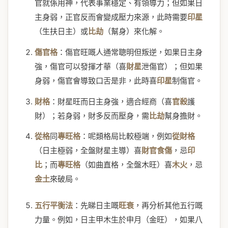
官就係用神，代表事業穩定、有領導力；但如果日
主身弱，正官反而會變成壓力來源，此時需要
印星
（生扶日主）或
比劫
（幫身）來化解。
傷官格
：傷官旺嘅人通常聰明但叛逆，如果日主身
強，傷官可以發揮才華（喜
財星
泄傷官）；但如果
身弱，傷官會導致口舌是非，此時喜
印星
制傷官。
財格
：財星旺而日主身強，適合經商（喜
官殺
護
財）；若身弱，財多反而壓身，需
比劫
幫身擔財。
從格
同
專旺格
：呢類格局比較極端，例如
從財格
（日主極弱，全盤財星主導）喜
財官食傷
，忌
印
比
；而
專旺格
（如曲直格，全盤木旺）喜
木火
，忌
金土
來破局。
五行平衡法
：先睇日主嘅
旺衰
，再分析其他五行嘅
力量。例如，日主甲木生於申月（金旺），如果八