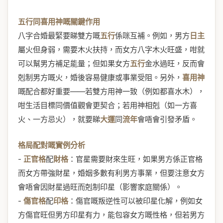
五行同喜用神嘅關鍵作用
八字合婚最緊要睇雙方嘅
五行
係咪互補。例如，男方
日主
屬火但身弱，需要木火扶持，而女方八字木火旺盛，咁就
可以幫男方補足能量；但如果女方
五行
金水過旺，反而會
剋制男方嘅火，婚後容易健康或事業受阻。另外，
喜用神
嘅配合都好重要——若雙方用神一致（例如都喜水木），
咁生活目標同價值觀會更契合；若用神相剋（如一方喜
火、一方忌火），就要睇
大運
同
流年
會唔會引發矛盾。
格局配對嘅實例分析
-
正官格
配
財格
：官星需要財來生旺，如果男方係正官格
而女方帶強財星，婚姻多數有利男方事業，但要注意女方
會唔會因財星過旺而剋制印星（影響家庭關係）。
-
傷官格
配
印格
：傷官嘅叛逆性可以被印星化解，例如女
方傷官旺但男方印星有力，能包容女方嘅性格，但若男方