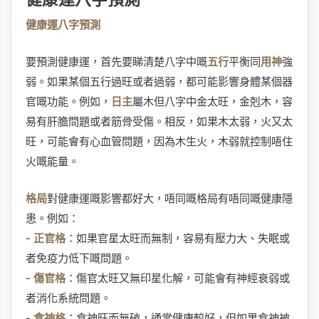
健康運八字預測
要預測健康運，首先要睇清楚八字中嘅
五行
平衡同
用神
強
弱。如果某個五行過旺或者過弱，都可能影響身體某個器
官嘅功能。例如，
日主
屬木但八字中金太旺，金剋木，容
易有肝膽問題或者筋骨受傷。相反，如果木太弱，火又太
旺，可能會有心血管問題，因為木生火，木弱就控制唔住
火嘅能量。
格局
對健康運嘅影響都好大，唔同嘅格局有唔同嘅健康隱
患。例如：
-
正官格
：如果官星太旺而無制，容易有壓力大、失眠或
者免疫力低下嘅問題。
-
傷官格
：傷官太旺又無印星化解，可能會有神經衰弱或
者消化系統問題。
-
食神格
：食神旺而無破，通常健康較好，但如果食神被