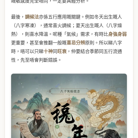
嘅敏感度完全唔同，一定要具體分析。
最後，
調候法
亦係五行應用嘅關鍵。例如冬天出生嘅人
（八字寒凍），通常喜火調候；夏天出生嘅人（八字燥
熱），則喜水降溫。呢種「氣候」需求，有時比
身強身弱
更重要，甚至會推翻一般嘅
喜忌分辨
原則。所以睇八字
時，唔可以只睇
十神
同
旺衰
，仲要結合季節同五行流通
性，先至唔會判斷錯誤。