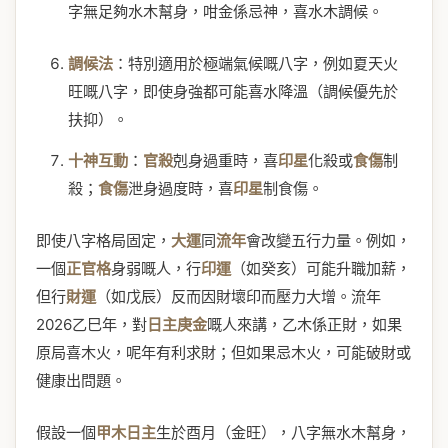
字無足夠水木幫身，咁金係忌神，喜水木調候。
調候法
：特別適用於極端氣候嘅八字，例如夏天火
旺嘅八字，即使身強都可能喜水降溫（調候優先於
扶抑）。
十神互動
：
官殺
剋身過重時，喜
印星
化殺或
食傷
制
殺；
食傷
泄身過度時，喜
印星
制食傷。
即使八字格局固定，
大運
同
流年
會改變五行力量。例如，
一個
正官格
身弱嘅人，行
印運
（如癸亥）可能升職加薪，
但行
財運
（如戊辰）反而因財壞印而壓力大增。流年
2026乙巳年，對
日主庚金
嘅人來講，乙木係正財，如果
原局喜木火，呢年有利求財；但如果忌木火，可能破財或
健康出問題。
假設一個
甲木日主
生於酉月（金旺），八字無水木幫身，