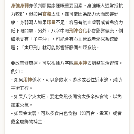
身強身弱
亦係判斷健康運嘅重要因素。身強嘅人通常抵抗
力較好，但如果
官殺
太旺，都可能因為壓力大而影響健
康。身弱嘅人如果
印星
不足，容易有氣血虛弱或者免疫力
低下嘅問題。另外，八字中嘅
刑沖合化
都會影響健康，例
如地支有「子午沖」，可能會有心血管或者泌尿系統問
題；「寅巳刑」就可能影響肝膽同神經系統。
要改善健康運，可以根據八字嘅
喜用神
去調整生活習慣。
例如：
- 如果
用神
係水，可以多飲水、游水或者住近水邊，幫助
平衡五行。
- 如果八字火太旺，要避免熬夜同食太多辛辣食物，以免
加重火氣。
- 如果金太弱，可以多食白色食物（如百合、雪耳）或者
戴金屬飾物補金。