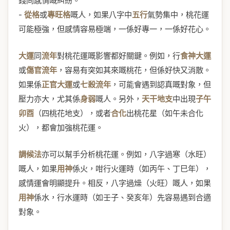
錢同感情嘅糾紛。
-
從格
或
專旺格
嘅人，如果八字中
五行
氣勢集中，桃花運
可能極強，但感情容易極端，一係好專一，一係好花心。
大運
同
流年
對桃花運嘅影響都好關鍵。例如，行
食神大運
或
傷官流年
，容易有突如其來嘅桃花，但係好快又消散。
如果係
正官大運
或
七殺流年
，可能會遇到認真嘅對象，但
壓力亦大，尤其係
身弱
嘅人。另外，
天干地支
中出現
子午
卯酉
（四桃花地支），或者
合化
出桃花星（如午未合化
火），都會加強桃花運。
調候法
亦可以幫手分析桃花運。例如，八字過寒（水旺）
嘅人，如果
用神
係火，咁行火運時（如丙午、丁巳年），
感情運會明顯提升。相反，八字過燥（火旺）嘅人，如果
用神
係水，行水運時（如壬子、癸亥年）先容易遇到合適
對象。