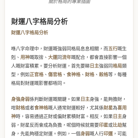
關於格局的專業插圖
財運八字格局分析
財運八字格局分析
喺八字命理中，財運嘅強弱同格局息息相關，而
五行
嘅生
剋、
用神
嘅取捨、
大運
同
流年
嘅配合，都會直接影響一個
人嘅財富積累。要分析財運，首先要睇
日主
強弱同
格局
類
型，例如
正官格
、
傷官格
、
食神格
、
財格
、
殺格
等，每種
格局對財運嘅影響都唔同。
身強身弱
係判斷財運嘅關鍵。如果
日主
身強，能夠擔財，
咁
財格
或者
食神格
嘅人通常財運較好，尤其係
財星
為
喜用
神
時，容易通過正財或偏財累積財富。相反，如果
日主
身
弱，財星反而會成為負擔，呢個時候就需要
印星
或
比劫
幫
身，先能夠穩定財運。例如，一個
身弱
嘅人行
印運
，可能