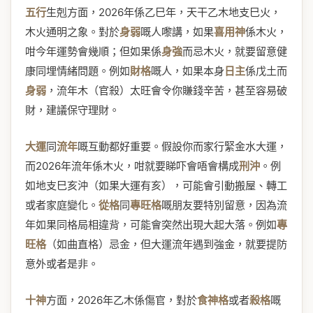
五行
生剋方面，2026年係乙巳年，天干乙木地支巳火，
木火通明之象。對於
身弱
嘅人嚟講，如果
喜用神
係木火，
咁今年運勢會幾順；但如果係
身強
而忌木火，就要留意健
康同埋情緒問題。例如
財格
嘅人，如果本身
日主
係戊土而
身弱
，流年木（官殺）太旺會令你賺錢辛苦，甚至容易破
財，建議保守理財。
大運
同
流年
嘅互動都好重要。假設你而家行緊金水大運，
而2026年流年係木火，咁就要睇吓會唔會構成
刑沖
。例
如地支巳亥沖（如果大運有亥），可能會引動搬屋、轉工
或者家庭變化。
從格
同
專旺格
嘅朋友要特別留意，因為流
年如果同格局相違背，可能會突然出現大起大落。例如
專
旺格
（如曲直格）忌金，但大運流年遇到強金，就要提防
意外或者是非。
十神
方面，2026年乙木係傷官，對於
食神格
或者
殺格
嘅