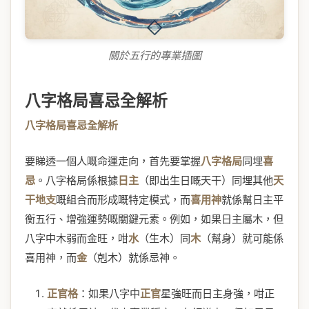
關於五行的專業插圖
八字格局喜忌全解析
八字格局喜忌全解析
要睇透一個人嘅命運走向，首先要掌握
八字格局
同埋
喜
忌
。八字格局係根據
日主
（即出生日嘅天干）同埋其他
天
干地支
嘅組合而形成嘅特定模式，而
喜用神
就係幫日主平
衡五行、增強運勢嘅關鍵元素。例如，如果日主屬木，但
八字中木弱而金旺，咁
水
（生木）同
木
（幫身）就可能係
喜用神，而
金
（剋木）就係忌神。
正官格
：如果八字中
正官
星強旺而日主身強，咁正