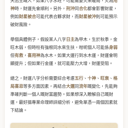
天出生嘅人，如果八字水旺，可能需要火來暖局，火為
用
神
時，財運先會順利。另外，
刑沖
同
合化
都會影響財星，
例如
財星被合
可能代表合夥求財，而
財星被沖
則可能預示
破財風險。
舉個具體例子，假設某人八字
日主
為甲木，生於秋季，金
旺木弱，但時柱有強根同水來生扶，咁呢個人可能係
身弱
但
有救
，
喜用神
為水木。如果大運行到水木運，財運會明
顯提升；但如果行金運，就可能壓力大增，財運受阻。
總之，財運八字分析需要綜合考慮
五行
、
十神
、
旺衰
、
格
局喜忌
等多方面因素，再結合
大運
同
流年
嘅變化，先能夠
準確判斷一個人嘅財富趨勢。如果想深入瞭解自己嘅財
運，最好搵專業命理師詳細分析，避免單憑一兩個因素就
下結論。