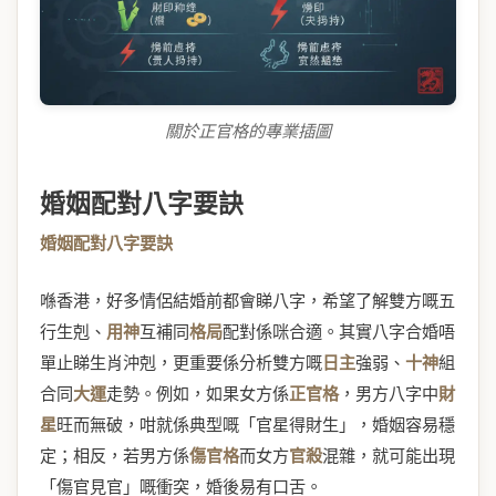
關於正官格的專業插圖
婚姻配對八字要訣
婚姻配對八字要訣
喺香港，好多情侶結婚前都會睇八字，希望了解雙方嘅五
行生剋、
用神
互補同
格局
配對係咪合適。其實八字合婚唔
單止睇生肖沖剋，更重要係分析雙方嘅
日主
強弱、
十神
組
合同
大運
走勢。例如，如果女方係
正官格
，男方八字中
財
星
旺而無破，咁就係典型嘅「官星得財生」，婚姻容易穩
定；相反，若男方係
傷官格
而女方
官殺
混雜，就可能出現
「傷官見官」嘅衝突，婚後易有口舌。