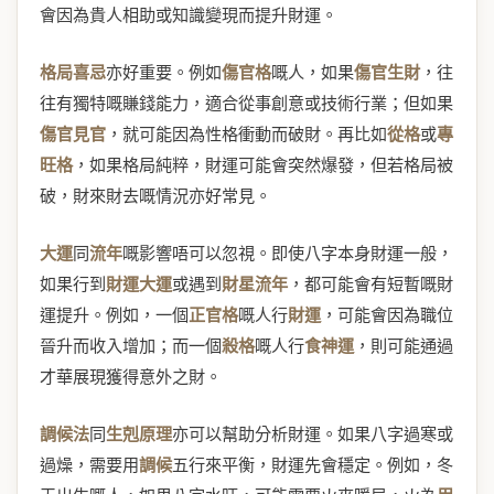
會因為貴人相助或知識變現而提升財運。
格局喜忌
亦好重要。例如
傷官格
嘅人，如果
傷官生財
，往
往有獨特嘅賺錢能力，適合從事創意或技術行業；但如果
傷官見官
，就可能因為性格衝動而破財。再比如
從格
或
專
旺格
，如果格局純粹，財運可能會突然爆發，但若格局被
破，財來財去嘅情況亦好常見。
大運
同
流年
嘅影響唔可以忽視。即使八字本身財運一般，
如果行到
財運大運
或遇到
財星流年
，都可能會有短暫嘅財
運提升。例如，一個
正官格
嘅人行
財運
，可能會因為職位
晉升而收入增加；而一個
殺格
嘅人行
食神運
，則可能通過
才華展現獲得意外之財。
調候法
同
生剋原理
亦可以幫助分析財運。如果八字過寒或
過燥，需要用
調候
五行來平衡，財運先會穩定。例如，冬