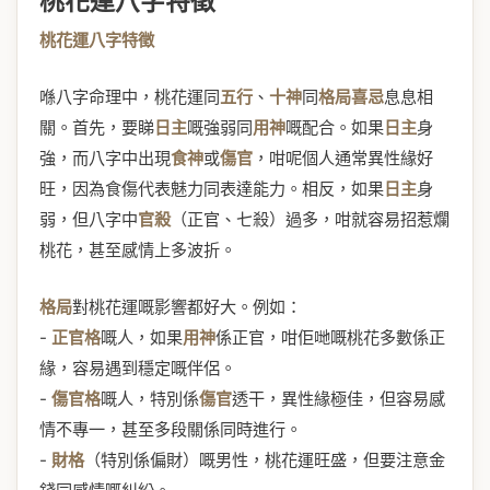
桃花運八字特徵
桃花運八字特徵
喺八字命理中，桃花運同
五行
、
十神
同
格局喜忌
息息相
關。首先，要睇
日主
嘅強弱同
用神
嘅配合。如果
日主
身
強，而八字中出現
食神
或
傷官
，咁呢個人通常異性緣好
旺，因為食傷代表魅力同表達能力。相反，如果
日主
身
弱，但八字中
官殺
（正官、七殺）過多，咁就容易招惹爛
桃花，甚至感情上多波折。
格局
對桃花運嘅影響都好大。例如：
-
正官格
嘅人，如果
用神
係正官，咁佢哋嘅桃花多數係正
緣，容易遇到穩定嘅伴侶。
-
傷官格
嘅人，特別係
傷官
透干，異性緣極佳，但容易感
情不專一，甚至多段關係同時進行。
-
財格
（特別係偏財）嘅男性，桃花運旺盛，但要注意金