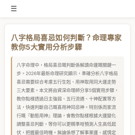
☰
八字格局喜忌如何判斷？命理專家
教你5大實用分析步驟
八字命理中，格局喜忌嘅判斷係解讀命運嘅關鍵一
步。2026年最新命理研究顯示，準確分析八字格局
喜忌需要綜合考慮五行生剋、用神取用同大運走勢
三大要素。本文將由資深命理師分享5個實用步驟，
教你點樣透過日主強弱、五行流通、十神配置等方
法，快速判斷自己嘅喜用神同忌神。特別係而家流
行嘅『動態用神』理論，會教你點樣根據大運變化
調整喜忌判斷，等你可以更精準咁預測人生高低起
伏，把握最佳時機。無論係想了解事業運、感情定