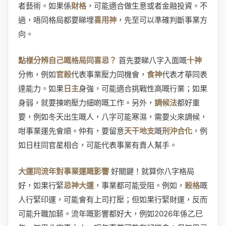
者藝術。如果係
財格
，可能適合做生意或者金融投資。不
過，唔同格局都要睇埋
喜用神
，先至可以準確判斷事業方
向。
點樣分辨自己嘅格局同喜忌？
首先要睇八字入面嘅
十神
分佈，例如
官殺
代表事業壓力同機會，
食神
代表才華同表
達能力。如果
日主
身強，可能適合挑戰性高嘅行業；如果
身弱，就要揀啲壓力細啲嘅工作。另外，
調候法
都好重
要，例如冬天出生嘅人，八字可能寒濕，需要火來調候，
咁事業運先會順。仲有，要留意
天干地支
嘅
刑沖合化
，例
如日柱同官星相合，可能代表事業有貴人幫手。
大運同流年對事業運嘅影響
好關鍵！就算你八字格局
好，如果行緊
忌神大運
，事業都可能受阻。例如，
殺格
嘅
人行緊印運，可能會有上司打壓；但如果行緊財運，反而
可能升職加薪。流年嘅影響都好大，例如2026年係乙巳