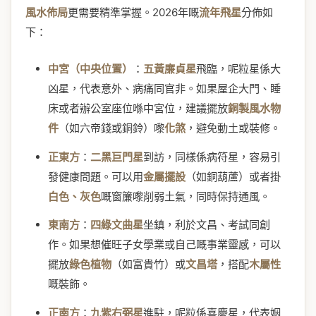
風水佈局
更需要精準掌握。2026年嘅
流年飛星
分佈如
下：
中宮（中央位置）
：
五黃廉貞星
飛臨，呢粒星係大
凶星，代表意外、病痛同官非。如果屋企大門、睡
床或者辦公室座位喺中宮位，建議擺放
銅製風水物
件
（如六帝錢或銅鈴）嚟
化煞
，避免動土或裝修。
正東方
：
二黑巨門星
到訪，同樣係病符星，容易引
發健康問題。可以用
金屬擺設
（如銅葫蘆）或者掛
白色、灰色
嘅窗簾嚟削弱土氣，同時保持通風。
東南方
：
四綠文曲星
坐鎮，利於文昌、考試同創
作。如果想催旺子女學業或自己嘅事業靈感，可以
擺放
綠色植物
（如富貴竹）或
文昌塔
，搭配
木屬性
嘅裝飾。
正南方
：
九紫右弼星
進駐，呢粒係喜慶星，代表姻