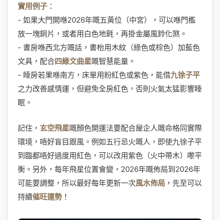
實用例子
：
- 如果大門開喺2026年嘅五黃位（中宮），可以喺門檻
放一塊銅片，或者用白色地氈，再掛金屬風鈴化煞。
- 書房喺西北方嘅話，書枱用木紋（綠色或棕色）加藍色
文具，配合
四綠文曲星
嘅智慧能量。
- 睡房若果喺南方，床單用粉紅色或紫色，能借
九徐子平
之力改善感情運，但避免全房紅色，否則火氣太猛影響睡
眠。
記住，
玄空飛星
嘅顏色開運法要配合屋企人嘅命格同實際
環境，唔好盲目跟風。例如五行忌火嘅人，即使九徐子平
到臨都唔好過度用紅色，可以改用紫色（火中帶木）嚟平
衡。另外，每年飛星位置會變，2026年嘅佈局到2026年
可能要調整，所以最好每年更新一次
風水佈局
，先至可以
持續
催旺運勢
！