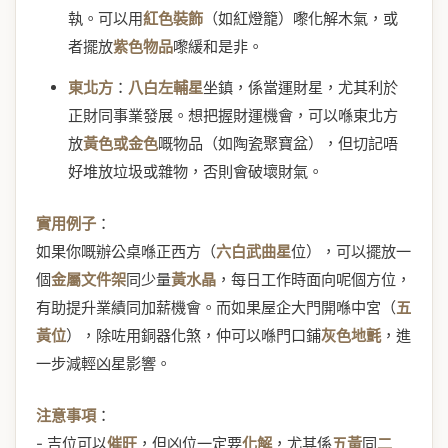
執。可以用
紅色裝飾
（如紅燈籠）嚟化解木氣，或
者擺放
紫色物品
嚟緩和是非。
東北方
：
八白左輔星
坐鎮，係當運財星，尤其利於
正財同事業發展。想把握財運機會，可以喺東北方
放
黃色或金色
嘅物品（如陶瓷聚寶盆），但切記唔
好堆放垃圾或雜物，否則會破壞財氣。
實用例子
：
如果你嘅辦公桌喺正西方（
六白武曲星
位），可以擺放一
個
金屬文件架
同少量
黃水晶
，每日工作時面向呢個方位，
有助提升業績同加薪機會。而如果屋企大門開喺中宮（
五
黃位
），除咗用銅器化煞，仲可以喺門口鋪
灰色地氈
，進
一步減輕凶星影響。
注意事項
：
- 吉位可以
催旺
，但凶位一定要
化解
，尤其係
五黃
同
二