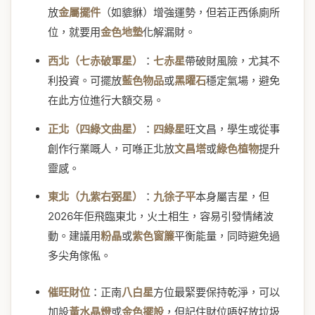
放
金屬擺件
（如貔貅）增強運勢，但若正西係廁所
位，就要用
金色地墊
化解漏財。
西北（七赤破軍星）
：
七赤星
帶破財風險，尤其不
利投資。可擺放
藍色物品
或
黑曜石
穩定氣場，避免
在此方位進行大額交易。
正北（四綠文曲星）
：
四綠星
旺文昌，學生或從事
創作行業嘅人，可喺正北放
文昌塔
或
綠色植物
提升
靈感。
東北（九紫右弼星）
：
九徐子平
本身屬吉星，但
2026年佢飛臨東北，火土相生，容易引發情緒波
動。建議用
粉晶
或
紫色窗簾
平衡能量，同時避免過
多尖角傢俬。
催旺財位
：正南
八白星
方位最緊要保持乾淨，可以
加設
黃水晶燈
或
金色擺設
，但記住財位唔好放垃圾