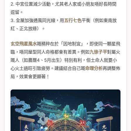
2. 中宮位置減少活動，尤其老人家或小朋友唔好長時間
逗留。
3. 全屋加強通風同光線，用
五行七色
平衡（例如東南放
紅、正北放綠）。
玄空飛星風水
嘅精粹在於「因地制宜」，即使同一顆星飛
臨，唔同屋型同人命格都會有差異。例如
九徐子平
對屬火
嘅人（如農曆4、5月出生）特別有利，但土命人就要小
心火土過旺引致疲勞。建議結合自己嘅
命理分析
再調整佈
局，效果會更顯著！