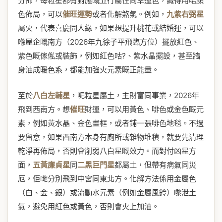
分佈，每粒星都有對應嘅五行屬性同幸運色，識得用啱顏
色佈局，可以
催旺運勢
或者化解煞氣。例如，
九紫右弼星
屬火，代表喜慶同人緣，如果想提升桃花或結婚運，可以
喺屋企嘅南方（2026年九徐子平飛臨方位）擺放紅色、
紫色嘅傢俬或裝飾，例如紅色咕?、紫水晶擺設，甚至牆
身油成暖色系，都能加強火元素嘅正能量。
至於
八白左輔星
，呢粒星屬土，主財富同事業，2026年
飛到西南方。想
催旺
財運，可以用黃色、啡色或金色嘅元
素，例如黃水晶、金色畫框，或者鋪一張啡色地毯。不過
要留意，如果西南方本身有廁所或雜物堆積，就要先清理
乾淨再佈局，否則會削弱八白星嘅效力。而對付凶星方
面，
五黃廉貞星
同
二黑巨門星
都屬土，但帶有病氣同災
厄，佢哋分別飛到中宮同東北方。化解方法係用金屬色
（白、金、銀）或流動水元素（例如金屬風鈴）嚟泄土
氣，避免用紅色或黃色，否則會火上加油。