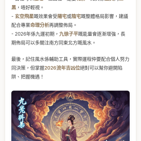
黑
，唔好輕視。
-
玄空飛星
嘅效果會受
陽宅
或
陰宅
嘅整體格局影響，建議
配合專業
命理分析
再調整佈局。
- 2026年係九運初期，
九徐子平
嘅能量會逐漸增強，長
期佈局可以多關注南方同東北方嘅風水。
最後，記住風水係輔助工具，實際運程仲要配合個人努力
同決策，但掌握
2026流年吉凶位
絕對可以幫你避開陷
阱、把握機遇！