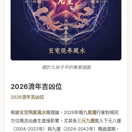
關於九徐子平的專業插圖
2026流年吉凶位
2026流年吉凶位
根據
玄空飛星風水
嘅理論，2026年嘅
九星運行
會對唔同
方位嘅吉凶產生直接影響，尤其係
三元九運
進入下元八運
（2004-2023年）與九運（2024-2043年）嘅過渡期，