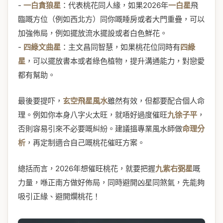
-
一白貪狼星
：代表桃花同人緣，如果2026年
一白星
飛
臨嘅方位（例如西北方）同你嘅睡房或者大門重疊，可以
加強佈局，例如擺放流水擺設或者白色鮮花。
-
四綠文曲星
：主文昌同智慧，如果桃花位同時有
四綠
星
，可以擺放書本或者綠色植物，提升溝通能力，對戀愛
都有幫助。
最後要提吓，
玄空飛星風水
雖然有效，但都要配合個人命
理。例如你本身八字火太旺，就唔好過度催旺
九徐子平
，
否則容易引來不必要嘅糾紛。建議搵專業風水師做
命理分
析
，再定制適合自己嘅桃花催旺方案。
總括而言，2026年想催旺桃花，就要把握
九紫右弼星
嘅
力量，喺正南方做好佈局，同時避開凶星同煞氣，先能夠
吸引正緣、避開爛桃花！