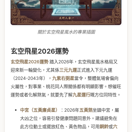
關於玄空飛星風水的專業插圖
玄空飛星2026運勢
玄空飛星2026運勢
踏入2026年，玄空飛星風水格局又
迎來新一輪變化，尤其係
三元九運
正式進入下元九運
（2024-2043年），
九紫右弼星
當令，整體氣場會偏向
火屬性，對事業、桃花同人際關係都有明顯影響。想催旺
運勢或者化解煞氣，就要先了解
九星運行
嘅方位同特性。
中宮（五黃廉貞星）
：2026年
五黃煞
坐鎮中宮，屬
大凶之位，容易引發健康問題同意外。建議避免在
此方位動土或擺放紅色、黃色物品，可用
銅鈴
或
六