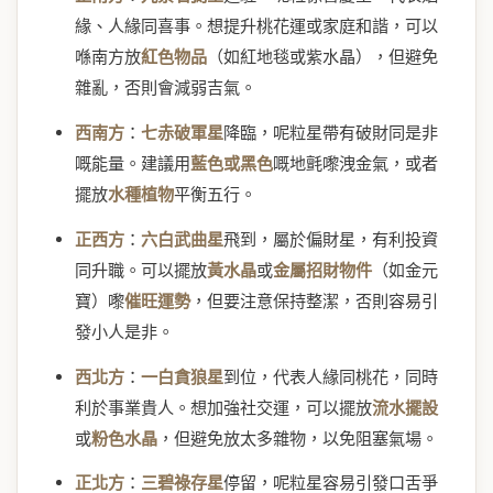
緣、人緣同喜事。想提升桃花運或家庭和諧，可以
喺南方放
紅色物品
（如紅地毯或紫水晶），但避免
雜亂，否則會減弱吉氣。
西南方
：
七赤破軍星
降臨，呢粒星帶有破財同是非
嘅能量。建議用
藍色或黑色
嘅地氈嚟洩金氣，或者
擺放
水種植物
平衡五行。
正西方
：
六白武曲星
飛到，屬於偏財星，有利投資
同升職。可以擺放
黃水晶
或
金屬招財物件
（如金元
寶）嚟
催旺運勢
，但要注意保持整潔，否則容易引
發小人是非。
西北方
：
一白貪狼星
到位，代表人緣同桃花，同時
利於事業貴人。想加強社交運，可以擺放
流水擺設
或
粉色水晶
，但避免放太多雜物，以免阻塞氣場。
正北方
：
三碧祿存星
停留，呢粒星容易引發口舌爭