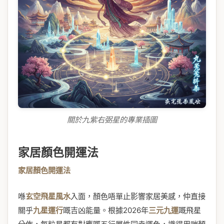
關於九紫右弼星的專業插圖
家居顏色開運法
家居顏色開運法
喺
玄空飛星風水
入面，顏色唔單止影響家居美感，仲直接
關乎
九星運行
嘅吉凶能量。根據2026年
三元九運
嘅飛星