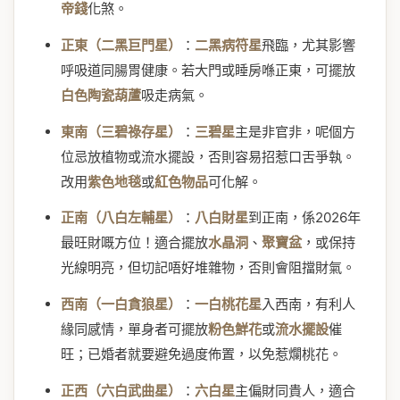
帝錢
化煞。
正東（二黑巨門星）
：
二黑病符星
飛臨，尤其影響
呼吸道同腸胃健康。若大門或睡房喺正東，可擺放
白色陶瓷葫蘆
吸走病氣。
東南（三碧祿存星）
：
三碧星
主是非官非，呢個方
位忌放植物或流水擺設，否則容易招惹口舌爭執。
改用
紫色地毯
或
紅色物品
可化解。
正南（八白左輔星）
：
八白財星
到正南，係2026年
最旺財嘅方位！適合擺放
水晶洞
、
聚寶盆
，或保持
光線明亮，但切記唔好堆雜物，否則會阻擋財氣。
西南（一白貪狼星）
：
一白桃花星
入西南，有利人
緣同感情，單身者可擺放
粉色鮮花
或
流水擺設
催
旺；已婚者就要避免過度佈置，以免惹爛桃花。
正西（六白武曲星）
：
六白星
主偏財同貴人，適合