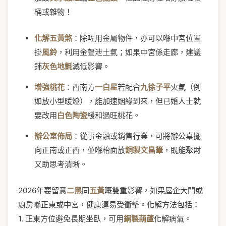
桶或雜物！
化解五黃煞
：除咗用金屬物件，亦可以喺中宮位置
掛
風鈴
，利用金聲泄土氣；如果中宮係走廊，建議
鋪
灰色地氈
減低影響。
增強桃花
：西南方
一白星
若配合
九徐子平
火氣（例
如放小型暖燈），能加速姻緣到來，但已婚人士就
要改用
白色陶瓷
緩和過旺桃花。
辦公室佈局
：從事金融或銷售行業，可將辦公桌擺
向正南或正西，並喺枱面放
銅製文昌筆
，既能聚財
又助思考清晰。
2026年要留意
二黑
同
五黃
嘅雙重影響，如果屋企大門或
廚房喺正東或中宮，健康運易受衝擊。化解方法包括：
1. 正東方位避免長期坐臥，可用
銅製葫蘆
化解病氣。