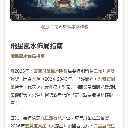
關於三元九運的專業插圖
飛星風水佈局指南
飛星風水佈局指南
喺2026年，
玄空飛星風水
嘅佈局要特別留意
三元九運
嘅
轉變，因為九運（2024-2043年）已經開始，
九紫右弼
星
當令，代表火元素旺盛，對家居同商業空間嘅能量流動
影響好大。想催旺運勢或者化解煞氣，就要識得點樣擺
陣！
首先，要搞清楚
九星運行
嘅方位。每年飛星位置會變，
2026年
五黃廉貞星
（大煞星）飛臨西北方，
二黑巨門星