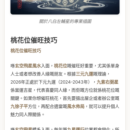
關於八白左輔星的專業插圖
桃花位催旺技巧
桃花位催旺技巧
喺
玄空飛星風水
入面，
桃花位
嘅催旺好重要，尤其係單身
人士或者想改善人緣嘅朋友。根據
三元九運
嘅理論，
2026年正處於下元九運（2024-2043年），
九紫右弼星
係當運吉星，代表喜慶同人緣，而佢嘅方位就係桃花位嘅
關鍵。如果你想催旺桃花，首先要搵出屋企或者辦公室嘅
九徐子平
方位，再配合適當嘅
風水佈局
，就可以提升個人
魅力同人際關係。
喺
玄空飛星
體系入面，每年嘅
九星運行
位置都會變化，所