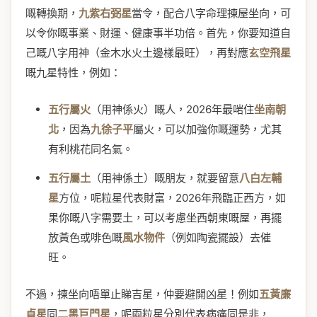
嘅轉換期，
九紫右弼星
當令，配合八字命理揀屋坐向，可
以令你嘅事業、財運、健康事半功倍。首先，你要知道自
己嘅八字用神（金木水火土邊樣最旺），再對應
玄空飛星
嘅九星特性，例如：
五行屬火
（用神係火）嘅人，2026年最啱住
坐南朝
北
，因為
九徐子平
屬火，可以加強你嘅運勢，尤其
有利桃花同名氣。
五行屬土
（用神係土）嘅朋友，就要留意
八白左輔
星
方位，呢粒星代表財富，2026年飛臨正西方，如
果你嘅八字需要土，可以考慮坐西朝東嘅屋，再擺
放黃色或啡色嘅
風水物件
（例如陶瓷擺設）去催
旺。
不過，揀坐向唔單止睇吉星，仲要避開凶星！例如
五黃廉
貞星
同
二黑巨門星
，呢兩粒星分別代表病痛同是非，