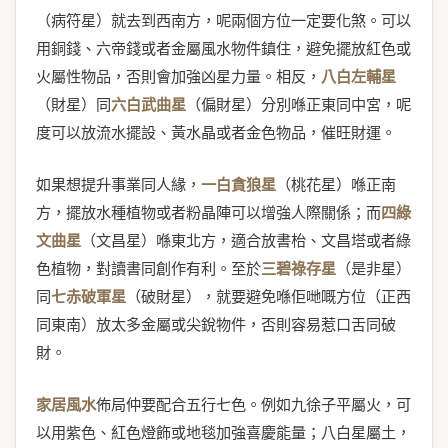
（病符星）就去到西南方，呢兩個方位一定要化煞。可以
用銅錢、六帝錢或者金屬風水物件鎮住，避免擺放紅色或
火屬性物品，否則會加強凶星力量。相反，
八白左輔星
（財星）同
六白武曲星
（偏財星）分別喺正東同中宮，呢
度可以放流水擺設、黃水晶或者金色物品，催旺財運。
如果想提升事業同人緣，
一白貪狼星
（桃花星）喺正南
方，擺放水種植物或者粉晶陣可以增強人際關係；而
四綠
文曲星
（文昌星）喺東北方，適合放書枱、文昌塔或者綠
色植物，對讀書同創作有利。至於
三碧祿存星
（是非星）
同
七赤破軍星
（破財星），就要避免喺佢哋嘅方位（正西
同東南）放太多金屬或尖銳物件，否則容易惹口舌同破
財。
家居風水
佈局仲要配合五行七色。例如九徐子平屬火，可
以用紫色、紅色燈飾或地毯加強喜慶能量；八白星屬土，