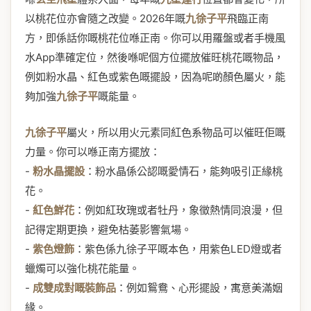
以桃花位亦會隨之改變。2026年嘅
九徐子平
飛臨正南
方，即係話你嘅桃花位喺正南。你可以用羅盤或者手機風
水App準確定位，然後喺呢個方位擺放催旺桃花嘅物品，
例如粉水晶、紅色或紫色嘅擺設，因為呢啲顏色屬火，能
夠加強
九徐子平
嘅能量。
九徐子平
屬火，所以用火元素同紅色系物品可以催旺佢嘅
力量。你可以喺正南方擺放：
-
粉水晶擺設
：粉水晶係公認嘅愛情石，能夠吸引正緣桃
花。
-
紅色鮮花
：例如紅玫瑰或者牡丹，象徵熱情同浪漫，但
記得定期更換，避免枯萎影響氣場。
-
紫色燈飾
：紫色係九徐子平嘅本色，用紫色LED燈或者
蠟燭可以強化桃花能量。
-
成雙成對嘅裝飾品
：例如鴛鴦、心形擺設，寓意美滿姻
緣。