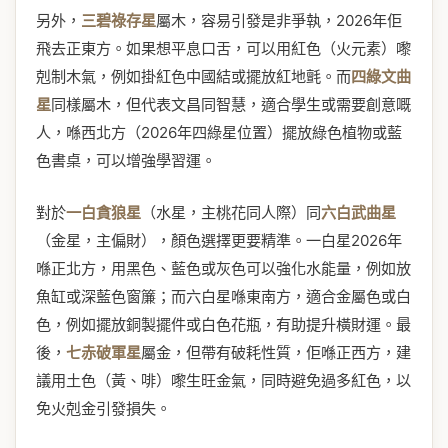
另外，
三碧祿存星
屬木，容易引發是非爭執，2026年佢
飛去正東方。如果想平息口舌，可以用紅色（火元素）嚟
剋制木氣，例如掛紅色中國結或擺放紅地氈。而
四綠文曲
星
同樣屬木，但代表文昌同智慧，適合學生或需要創意嘅
人，喺西北方（2026年四綠星位置）擺放綠色植物或藍
色書桌，可以增強學習運。
對於
一白貪狼星
（水星，主桃花同人際）同
六白武曲星
（金星，主偏財），顏色選擇更要精準。一白星2026年
喺正北方，用黑色、藍色或灰色可以強化水能量，例如放
魚缸或深藍色窗簾；而六白星喺東南方，適合金屬色或白
色，例如擺放銅製擺件或白色花瓶，有助提升橫財運。最
後，
七赤破軍星
屬金，但帶有破耗性質，佢喺正西方，建
議用土色（黃、啡）嚟生旺金氣，同時避免過多紅色，以
免火剋金引發損失。