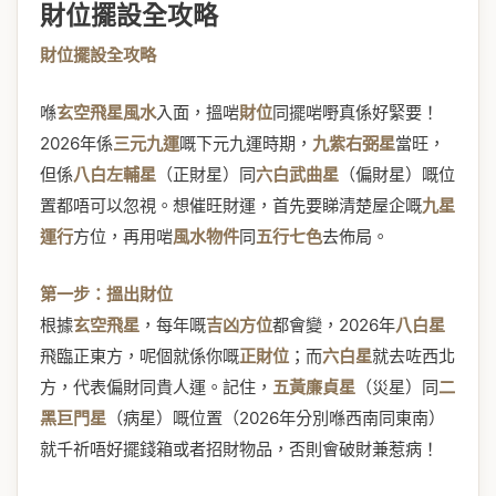
財位擺設全攻略
財位擺設全攻略
喺
玄空飛星風水
入面，搵啱
財位
同擺啱嘢真係好緊要！
2026年係
三元九運
嘅下元九運時期，
九紫右弼星
當旺，
但係
八白左輔星
（正財星）同
六白武曲星
（偏財星）嘅位
置都唔可以忽視。想催旺財運，首先要睇清楚屋企嘅
九星
運行
方位，再用啱
風水物件
同
五行七色
去佈局。
第一步：搵出財位
根據
玄空飛星
，每年嘅
吉凶方位
都會變，2026年
八白星
飛臨正東方，呢個就係你嘅
正財位
；而
六白星
就去咗西北
方，代表偏財同貴人運。記住，
五黃廉貞星
（災星）同
二
黑巨門星
（病星）嘅位置（2026年分別喺西南同東南）
就千祈唔好擺錢箱或者招財物品，否則會破財兼惹病！