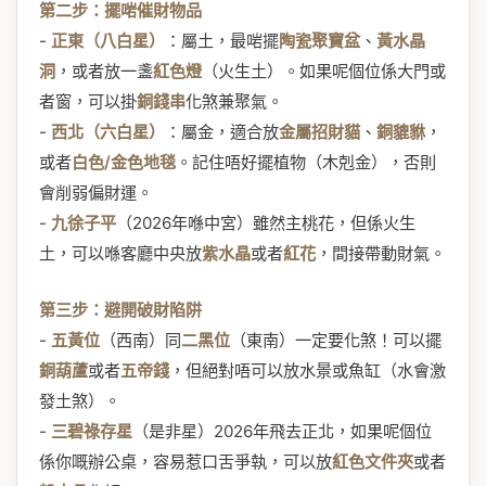
第二步：擺啱催財物品
-
正東（八白星）
：屬土，最啱擺
陶瓷聚寶盆
、
黃水晶
洞
，或者放一盞
紅色燈
（火生土）。如果呢個位係大門或
者窗，可以掛
銅錢串
化煞兼聚氣。
-
西北（六白星）
：屬金，適合放
金屬招財貓
、
銅貔貅
，
或者
白色/金色地毯
。記住唔好擺植物（木剋金），否則
會削弱偏財運。
-
九徐子平
（2026年喺中宮）雖然主桃花，但係火生
土，可以喺客廳中央放
紫水晶
或者
紅花
，間接帶動財氣。
第三步：避開破財陷阱
-
五黃位
（西南）同
二黑位
（東南）一定要化煞！可以擺
銅葫蘆
或者
五帝錢
，但絕對唔可以放水景或魚缸（水會激
發土煞）。
-
三碧祿存星
（是非星）2026年飛去正北，如果呢個位
係你嘅辦公桌，容易惹口舌爭執，可以放
紅色文件夾
或者