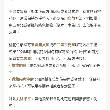
不過要留意，如果正南方係廁所或者雜物房，就會削弱桃
花運，建議保持乾淨整潔，必要時用
化煞
方法，例如掛一
串五帝錢或者擺放綠色植物（屬木，木生火）去化解不良
氣場。
桃花位最忌有
五黃廉貞星
或者
二黑巨門星
呢啲凶星干擾，
如果2026年你嘅桃花位同時有呢啲星飛臨（例如正南方
同時有
二黑星
），就要特別小心。化解方法包括：
-
擺放銅器
：例如銅葫蘆或者六帝錢，可以化解病氣同是
非。
-
避免尖角沖射
：如果桃花位對住尖角或者鏡子，容易引
來爛桃花，可以用布簾遮擋或者移走鏡子。
除咗
九徐子平
，其他飛星都會對桃花運有間接影響，例
如：