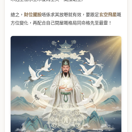
總之，
財位擺設
唔係求其放嘢就有效，要跟足
玄空飛星
嘅
方位變化，再配合自己間屋嘅格局同命格先至最靈！