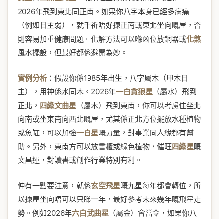
2026年飛到東北同正南。如果你八字本身已經多病痛
（例如日主弱），就千祈唔好揀正南或東北坐向嘅屋，否
則容易加重健康問題。化解方法可以喺凶位放銅器或
化煞
風水擺設，但最好都係避開為妙。
實例分析
：假設你係1985年出生，八字屬木（甲木日
主），用神係水同木。2026年
一白貪狼星
（屬水）飛到
正北，
四綠文曲星
（屬木）飛到東南，你可以考慮住坐北
向南或坐東南向西北嘅屋，尤其係正北方位擺放水種植物
或魚缸，可以加強
一白星
嘅力量，對事業同人緣都有幫
助。另外，東南方可以放書櫃或綠色植物，催旺
四綠星
嘅
文昌運，對讀書或創作行業特別有利。
仲有一點要注意，就係
玄空飛星
嘅九星每年都會轉位，所
以揀屋坐向唔可以只睇一年，最好參考未來幾年嘅飛星走
勢。例如2026年
六白武曲星
（屬金）會當令，如果你八