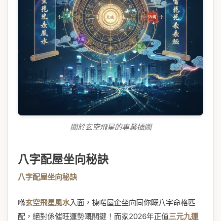
關於玄空飛星的專業插圖
八字配屋坐向秘訣
八字配屋坐向秘訣
喺
玄空飛星風水
入面，揀啱屋企坐向同你嘅八字命格匹
配，絕對係催旺運勢嘅關鍵！而家2026年正值
三元九運