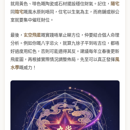
就用黃色、啡色嘅陶瓷或石材擺設穩住財氣。記住，
陽宅
同
陰宅
嘅風水原則唔同，住宅以生氣為主，而商舖或辦公
室就要集中催旺財位。
最後，
玄空飛星
嘅實踐唔單止睇方位，仲要結合個人命理
分析。例如你嘅八字忌火，就算九徐子平到咗吉位，都唔
好過度用紅色，否則可能適得其反。建議每年立春後更新
飛星圖，再根據實際情況調整佈局，先至可以真正發揮
風
水學
嘅威力！