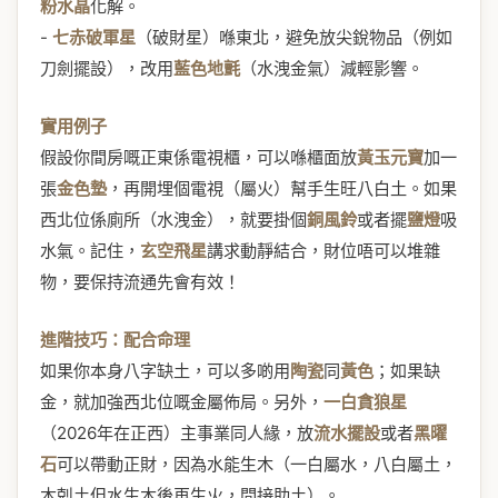
粉水晶
化解。
-
七赤破軍星
（破財星）喺東北，避免放尖銳物品（例如
刀劍擺設），改用
藍色地氈
（水洩金氣）減輕影響。
實用例子
假設你間房嘅正東係電視櫃，可以喺櫃面放
黃玉元寶
加一
張
金色墊
，再開埋個電視（屬火）幫手生旺八白土。如果
西北位係廁所（水洩金），就要掛個
銅風鈴
或者擺
鹽燈
吸
水氣。記住，
玄空飛星
講求動靜結合，財位唔可以堆雜
物，要保持流通先會有效！
進階技巧：配合命理
如果你本身八字缺土，可以多啲用
陶瓷
同
黃色
；如果缺
金，就加強西北位嘅金屬佈局。另外，
一白貪狼星
（2026年在正西）主事業同人緣，放
流水擺設
或者
黑曜
石
可以帶動正財，因為水能生木（一白屬水，八白屬土，
木剋土但水生木後再生火，間接助土）。