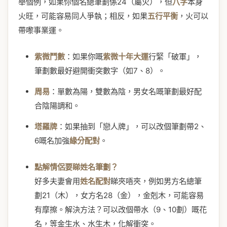
舉個例，如果你個名總筆劃係24（屬火），但
八字
本身
火旺，可能容易同人爭執；相反，如果
五行平衡
，火可以
帶嚟事業運。
紫微鬥數
：如果你嘅
紫微十年大運
行緊「破軍」，
筆劃數最好避開衝突數字（如7、8）。
周易
：單數為陽，雙數為陰，男女名嘅筆劃最好配
合陰陽調和。
塔羅牌
：如果抽到「戀人牌」，可以改個筆劃帶2、
6嘅名加強
緣分配對
。
點解情侶要睇姓名筆劃？
好多夫妻會用
姓名配對
睇夾唔夾，例如男方名總筆
劃21（木），女方名28（金），金剋木，可能容易
有摩擦。解決方法？可以改個帶水（9、10劃）嘅花
名，等金生水、水生木，化解衝突。