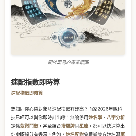
關於周易的專業插圖
速配指數即時算
速配指數即時算
想知同你心儀對象嘅速配指數有幾高？而家2026年嘅科
技已經可以幫你即時計出嚟！無論係用
姓名學
、
八字分析
定係
紫微鬥數
，甚至結合
塔羅牌
同
星座
，都可以快速算出
你哋嘅緣分有幾深。例如，
姓名配對
會根據雙方姓名嘅
筆