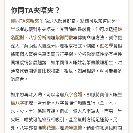
你同TA夾唔夾？
你同TA夾唔夾？
唔少人都會好奇，點樣可以知道同另一
半或者心儀對象夾唔夾。其實除咗靠感覺，仲可以透過
姓
名配對
、
八字分析
同埋
紫微鬥數
等傳統命理方法，幫你更
深入了解兩個人嘅緣分同埋相處模式。例如，
姓名學
會根
據兩個人嘅姓名筆畫同五行平衡，分析你哋嘅性格互補性
同埋感情發展趨勢。如果兩個人嘅姓名筆畫數理相生，咁
通常代表關係會比較和諧；相反，如果相剋，就可能要多
啲磨合。
如果想再深入啲，可以考慮
八字合婚
，即係將兩個人嘅
生
辰八字
擺埋一齊分析。八字會睇你哋嘅五行（金、木、
水、火、土）係咪互補，例如一個人八字缺火，而另一半
火旺，咁就可能會互相吸引，甚至幫對方補足運勢。另
外，八字亦會睇
桃花運
同埋
流年運勢
，預測你哋邊段時間