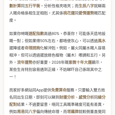
劃計算
同
五行平衡
，分析性格夾唔夾；而
生辰八字
就睇兩
人嘅命格係相生定相剋，尤其係
桃花運
同
愛情運勢
嘅匹配
度。
如果你哋嘅
速配指數
高過80%，恭喜你！可能係天造地設
嘅一對；但如果得50%左右，都唔使灰心，可以透過
風水
擺陣或者
命理諮詢
化解沖剋。例如，屬火同屬水嘅人容易
相沖，但可以透過擺放綠色植物（屬木）嚟調和五行。另
外，
流年運勢
亦好重要，2026年嘅
紫微十年大運
顯示，
某些生肖特別容易遇到正緣，不妨睇吓自己係咪其中之
一！
而家好多網站同App提供
免費算命
服務，只要輸入雙方姓
名同出生日期，即刻可以睇到
財運分析
、
感情分析
同
緣分
配對
結果。不過要留意，唔同工具嘅準確度可能有差異，
例如
周易
同
八字
偏向傳統命理，而
塔羅牌
就較側重直覺同