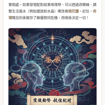
實相處。如果發現配對結果唔理想，可以透過改暱稱、調
整生活風水（例如擺放粉水晶）嚟改善
桃花運
。記住，
命
理
嘅目的係幫你了解優勢同危機，而唔係決定一切！