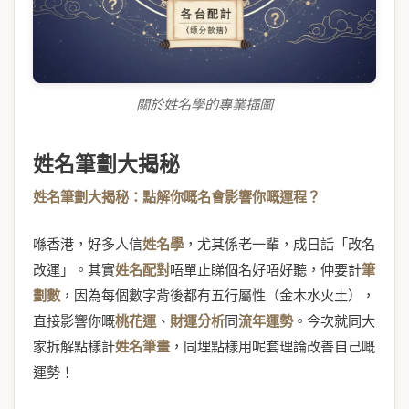
關於姓名學的專業插圖
姓名筆劃大揭秘
姓名筆劃大揭秘：點解你嘅名會影響你嘅運程？
喺香港，好多人信
姓名學
，尤其係老一輩，成日話「改名
改運」。其實
姓名配對
唔單止睇個名好唔好聽，仲要計
筆
劃數
，因為每個數字背後都有五行屬性（金木水火土），
直接影響你嘅
桃花運
、
財運分析
同
流年運勢
。今次就同大
家拆解點樣計
姓名筆畫
，同埋點樣用呢套理論改善自己嘅
運勢！