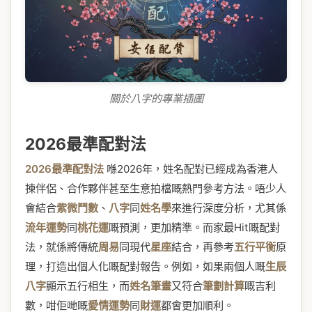
關於八字的專業插圖
2026最準配對法
2026最準配對法
喺2026年，姓名配對已經成為香港人
揀伴侶、合作夥伴甚至生意拍檔嘅熱門參考方法。唔少人
會結合
紫微鬥數
、
八字
同
姓名學
來進行深度分析，尤其係
流年運勢
同
桃花運
嘅預測，更加精準。而家最Hit嘅配對
法，就係將傳統
周易
同現代
星座
結合，再參考
五行平衡
原
理，打造出個人化嘅配對報告。例如，如果兩個人嘅
生辰
八字
顯示五行相生，而
姓名筆畫
又符合
筆劃計算
嘅吉利
數，咁佢哋嘅
愛情運勢
同
財運
都會更加順利。