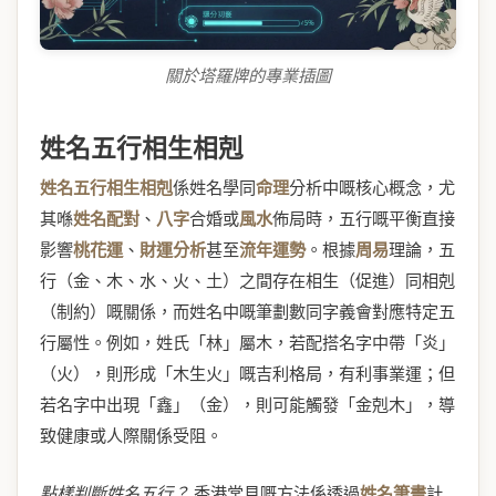
關於塔羅牌的專業插圖
姓名五行相生相剋
姓名五行相生相剋
係姓名學同
命理
分析中嘅核心概念，尤
其喺
姓名配對
、
八字
合婚或
風水
佈局時，五行嘅平衡直接
影響
桃花運
、
財運分析
甚至
流年運勢
。根據
周易
理論，五
行（金、木、水、火、土）之間存在相生（促進）同相剋
（制約）嘅關係，而姓名中嘅筆劃數同字義會對應特定五
行屬性。例如，姓氏「林」屬木，若配搭名字中帶「炎」
（火），則形成「木生火」嘅吉利格局，有利事業運；但
若名字中出現「鑫」（金），則可能觸發「金剋木」，導
致健康或人際關係受阻。
點樣判斷姓名五行？
香港常見嘅方法係透過
姓名筆畫
計