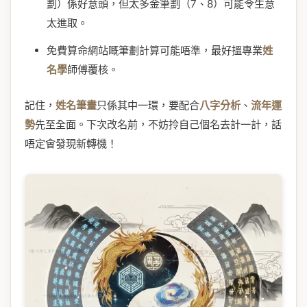
劃）係好意頭，但太多金筆劃（7、8）可能令生意
太進取。
免費算命網站嘅筆劃計算可能唔準，最好搵專業
姓
名學
師傅覆核。
記住，
姓名筆畫
只係其中一環，要配合
八字分析
、
流年運
勢
先至全面。下次改名前，不妨拎自己個名去計一計，話
唔定會發現新轉機！