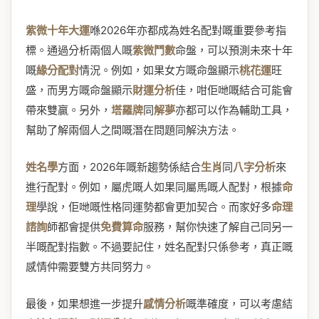
紫微十年大運
喺2026年亦都成為姓名配對嘅重要參考指
標。通過分析兩個人嘅
紫微鬥數
命盤，可以預測未來十年
嘅
緣分配對
情況。例如，如果女方嘅命盤顯示
桃花運
旺
盛，而男方嘅命盤顯示
財運分析
佳，咁佢哋嘅結合可能會
帶來雙贏。另外，
塔羅牌
同
解夢
亦都可以作為輔助工具，
幫助了解兩個人之間嘅潛在問題同解決方法。
姓名學
方面，2026年嘅新趨勢係結合
生肖
同
八字分析
來
進行配對。例如，屬虎嘅人如果同屬馬嘅人配對，根據
命
理
學說，佢哋嘅性格同運勢都會更加契合。而家好多
命理
諮詢
師都會提供
免費算命
服務，幫你快速了解自己同另一
半嘅配對指數。不過要記住，姓名配對只係參考，真正嘅
感情仲需要雙方共同努力。
最後，如果想進一步提升
感情分析
嘅準確度，可以考慮結