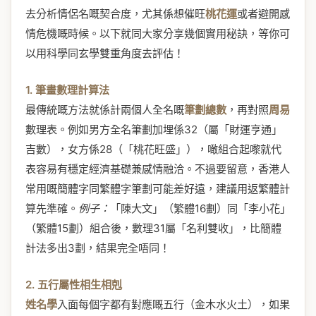
去分析情侶名嘅契合度，尤其係想催旺
桃花運
或者避開感
情危機嘅時候。以下就同大家分享幾個實用秘訣，等你可
以用科學同玄學雙重角度去評估！
1. 筆畫數理計算法
最傳統嘅方法就係計兩個人全名嘅
筆劃總數
，再對照
周易
數理表。例如男方全名筆劃加埋係32（屬「財運亨通」
吉數），女方係28（「桃花旺盛」），噉組合起嚟就代
表容易有穩定經濟基礎兼感情融洽。不過要留意，香港人
常用嘅簡體字同繁體字筆劃可能差好遠，建議用返繁體計
算先準確。
例子：
「陳大文」（繁體16劃）同「李小花」
（繁體15劃）組合後，數理31屬「名利雙收」，比簡體
計法多出3劃，結果完全唔同！
2. 五行屬性相生相剋
姓名學
入面每個字都有對應嘅五行（金木水火土），如果