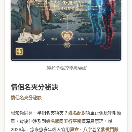
關於命理的專業插圖
情侶名夾分秘訣
情侶名夾分秘訣
想知你同另一半個名夾唔夾？
姓名配對
唔單止係玩吓咁簡
單，背後仲涉及到
姓名學
同
五行平衡
嘅深層原理。喺
2026年，愈來愈多年輕人會用
算命
、
八字
甚至
紫微鬥數