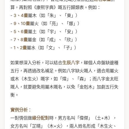
算，再對照《康熙字典》嘅五行歸類表。例如：
-
3、4畫
屬木（如「朱」、「東」）
-
9、10畫
屬火（如「亮」、「娜」）
-
5、6畫
屬土（如「宇」、「安」）
-
7、8畫
屬金（如「成」、「欣」）
-
1、2畫
屬水（如「文」、「子」）
如果想深入分析，可以結合
生辰八字
，睇個人命盤缺邊種
五行，再透過改名補足。例如八字缺火嘅人，適合用屬火
或木（木生火）嘅字，如「煒」、「森」；而八字金太旺
嘅人，就要避免用屬木嘅名，以免「金剋木」加劇五行失
衡。
實例分析
：
一對情侶做
緣分配對
時，男方名叫「偉傑」（土+木），
女方名叫「芷晴」（木+火），兩人姓名形成「木生火、