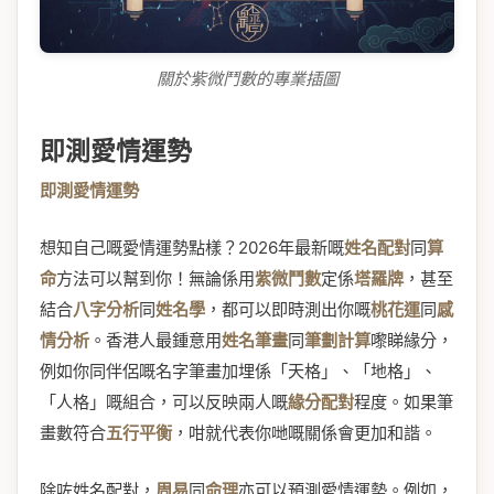
關於紫微鬥數的專業插圖
即測愛情運勢
即測愛情運勢
想知自己嘅愛情運勢點樣？2026年最新嘅
姓名配對
同
算
命
方法可以幫到你！無論係用
紫微鬥數
定係
塔羅牌
，甚至
結合
八字分析
同
姓名學
，都可以即時測出你嘅
桃花運
同
感
情分析
。香港人最鍾意用
姓名筆畫
同
筆劃計算
嚟睇緣分，
例如你同伴侶嘅名字筆畫加埋係「天格」、「地格」、
「人格」嘅組合，可以反映兩人嘅
緣分配對
程度。如果筆
畫數符合
五行平衡
，咁就代表你哋嘅關係會更加和諧。
除咗姓名配對，
周易
同
命理
亦可以預測愛情運勢。例如，