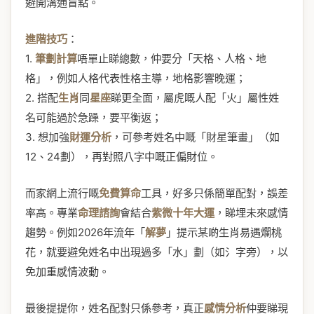
避開溝通盲點。
進階技巧
：
1.
筆劃計算
唔單止睇總數，仲要分「天格、人格、地
格」，例如人格代表性格主導，地格影響晚運；
2. 搭配
生肖
同
星座
睇更全面，屬虎嘅人配「火」屬性姓
名可能過於急躁，要平衡返；
3. 想加強
財運分析
，可參考姓名中嘅「財星筆畫」（如
12、24劃），再對照八字中嘅正偏財位。
而家網上流行嘅
免費算命
工具，好多只係簡單配對，誤差
率高。專業
命理諮詢
會結合
紫微十年大運
，睇埋未來感情
趨勢。例如2026年流年「
解夢
」提示某啲生肖易遇爛桃
花，就要避免姓名中出現過多「水」劃（如氵字旁），以
免加重感情波動。
最後提提你，姓名配對只係參考，真正
感情分析
仲要睇現