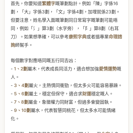
首先，你要知道
繁體字
嘅筆劃點計。例如「陳」字係16
劃，「大」字係3劃，「文」字係4劃，加埋就係23劃。
但要注意，姓名學入面嘅筆劃同日常寫字嘅筆劃可能唔
同，例如「氵」算3劃（水字旁），「阝」算8劃（右耳
刀）。如果想準確，可以參考
康熙字典
或者搵專業
命理諮
詢
師幫手。
每個數字對應唔同嘅五行同吉凶：
-
1、2劃
屬木，代表成長同活力，適合想加強
愛情運勢
嘅
人。
-
3、4劃
屬火，主熱情同衝勁，但太多火可能容易暴躁。
-
5、6劃
屬土，穩定但保守，適合求
財運
穩定嘅人。
-
7、8劃
屬金，象徵權力同財富，但過多會變固執。
-
9、10劃
屬水，代表智慧同桃花，但太多水可能情緒
化。