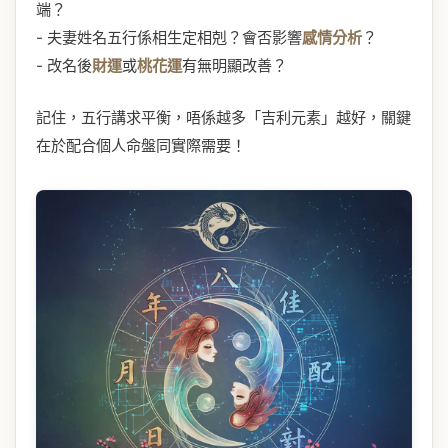
端？
- 夫妻姓名五行係相生定相剋？會否影響
感情分析
？
- 改名後
財運
或
桃花運
有無明顯改善？
記住，五行講求平衡，唔係越多「吉利元素」越好，關鍵
在於配合個人命盤同實際需要！