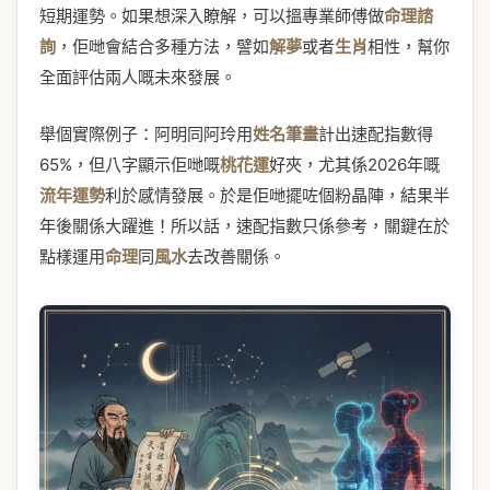
短期運勢。如果想深入瞭解，可以搵專業師傅做
命理諮
詢
，佢哋會結合多種方法，譬如
解夢
或者
生肖
相性，幫你
全面評估兩人嘅未來發展。
舉個實際例子：阿明同阿玲用
姓名筆畫
計出速配指數得
65%，但八字顯示佢哋嘅
桃花運
好夾，尤其係2026年嘅
流年運勢
利於感情發展。於是佢哋擺咗個粉晶陣，結果半
年後關係大躍進！所以話，速配指數只係參考，關鍵在於
點樣運用
命理
同
風水
去改善關係。