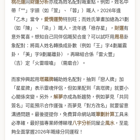
桃花運
同
財運分析
亦成為姓名配對嘅重點。例如，姓名中
帶「艹」字頭（如「萱」、「蓉」）嘅人，2026年逢
「乙木」當令，
愛情運勢
特別旺；而姓氏筆畫加總為21劃
（如「陳」、「梁」）嘅人，流年遇「祿存星」，
財運
有
意外驚喜。想知自己同伴侶嘅契合度？可以試吓用
周易
卦
象配對：將兩人姓名轉換成卦數（例如「王」字4劃屬震
卦，「美」字9劃屬離卦），再睇組合係「雷火豐」
（吉）定「火雷噬嗑」（需磨合）。
而家仲興起用
塔羅牌
輔助姓名配對，抽到「戀人牌」加
「星星牌」表示靈魂伴侶，但如果配到「高塔牌」就要小
心關係突變。另外，
解夢
亦成為新趨勢，例如夢見「共同
簽名」可能預示合作運強，而夢見「對方改名」就要留意
溝通問題。最後提提你，免費算命網站嘅
筆劃計算
工具未
必準確，最好搵專業師傅睇埋
八字分析
同屋企
風水
，至能
夠全面掌握2026年嘅緣分同運程！