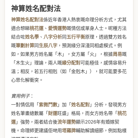
神算姓名配對法
神算姓名配對法
係近年香港人熱衷嘅命理分析方式，尤其
適合想睇
桃花運
、
愛情運勢
嘅情侶或單身人士。呢種方法
結合咗
姓名學
、
八字分析
同
五行平衡
原理，透過雙方姓名
嘅
筆劃計算
同
生辰八字
，預測緣分深淺同相處模式。例
如，如果男方姓名屬「木」，女方屬「火」，根據
周易
嘅
「木生火」理論，兩人嘅
緣分配對
可能極佳，感情容易升
溫；相反，若五行相剋（如「金剋木」），就可能要多花
心思化解衝突。
實用例子
：
一對情侶用「
紫微鬥數
」加「
姓名配對
」分析，發現男方
姓名筆畫總數屬「
財運
旺盛」格局，而女方姓名帶「
桃花
運
」強勢，兩者結合後
流年運勢
顯示2026年有婚嫁契
機。命理師更建議佢哋用
塔羅牌
輔助解讀細節，例如點樣