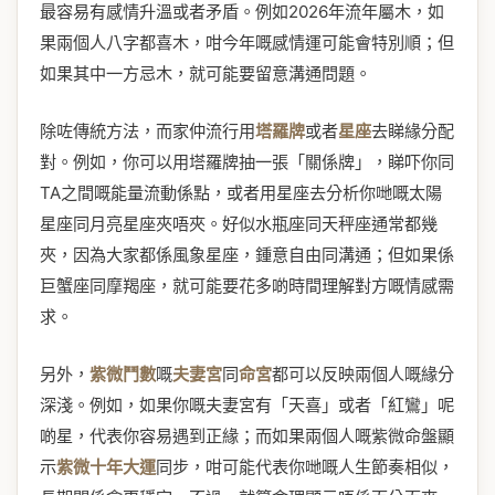
最容易有感情升溫或者矛盾。例如2026年流年屬木，如
果兩個人八字都喜木，咁今年嘅感情運可能會特別順；但
如果其中一方忌木，就可能要留意溝通問題。
除咗傳統方法，而家仲流行用
塔羅牌
或者
星座
去睇緣分配
對。例如，你可以用塔羅牌抽一張「關係牌」，睇吓你同
TA之間嘅能量流動係點，或者用星座去分析你哋嘅太陽
星座同月亮星座夾唔夾。好似水瓶座同天秤座通常都幾
夾，因為大家都係風象星座，鍾意自由同溝通；但如果係
巨蟹座同摩羯座，就可能要花多啲時間理解對方嘅情感需
求。
另外，
紫微鬥數
嘅
夫妻宮
同
命宮
都可以反映兩個人嘅緣分
深淺。例如，如果你嘅夫妻宮有「天喜」或者「紅鸞」呢
啲星，代表你容易遇到正緣；而如果兩個人嘅紫微命盤顯
示
紫微十年大運
同步，咁可能代表你哋嘅人生節奏相似，