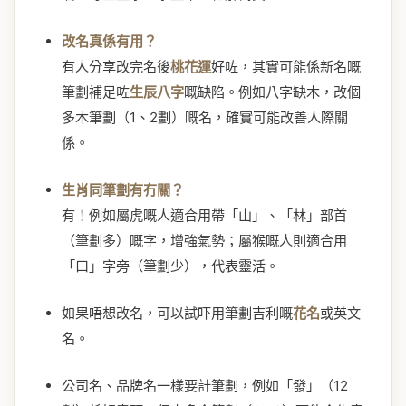
改名真係有用？
有人分享改完名後
桃花運
好咗，其實可能係新名嘅
筆劃補足咗
生辰八字
嘅缺陷。例如八字缺木，改個
多木筆劃（1、2劃）嘅名，確實可能改善人際關
係。
生肖同筆劃有冇關？
有！例如屬虎嘅人適合用帶「山」、「林」部首
（筆劃多）嘅字，增強氣勢；屬猴嘅人則適合用
「口」字旁（筆劃少），代表靈活。
如果唔想改名，可以試吓用筆劃吉利嘅
花名
或英文
名。
公司名、品牌名一樣要計筆劃，例如「發」（12