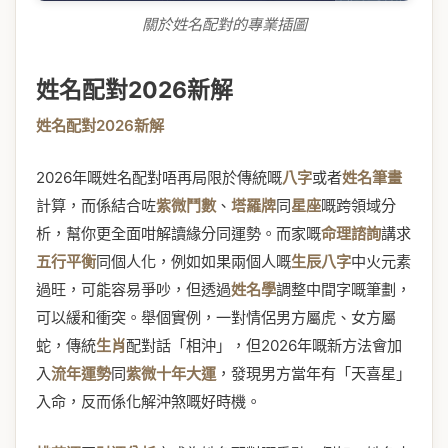
關於姓名配對的專業插圖
姓名配對2026新解
姓名配對2026新解
2026年嘅姓名配對唔再局限於傳統嘅
八字
或者
姓名筆畫
計算，而係結合咗
紫微鬥數
、
塔羅牌
同
星座
嘅跨領域分
析，幫你更全面咁解讀緣分同運勢。而家嘅
命理諮詢
講求
五行平衡
同個人化，例如如果兩個人嘅
生辰八字
中火元素
過旺，可能容易爭吵，但透過
姓名學
調整中間字嘅筆劃，
可以緩和衝突。舉個實例，一對情侶男方屬虎、女方屬
蛇，傳統
生肖
配對話「相沖」，但2026年嘅新方法會加
入
流年運勢
同
紫微十年大運
，發現男方當年有「天喜星」
入命，反而係化解沖煞嘅好時機。