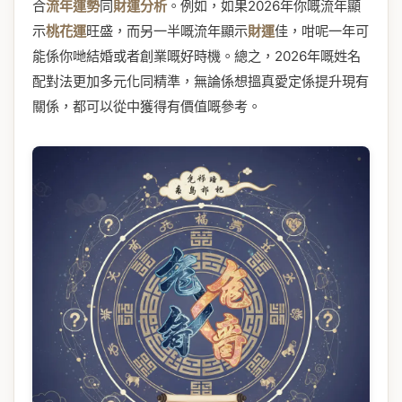
合
流年運勢
同
財運分析
。例如，如果2026年你嘅流年顯
示
桃花運
旺盛，而另一半嘅流年顯示
財運
佳，咁呢一年可
能係你哋結婚或者創業嘅好時機。總之，2026年嘅姓名
配對法更加多元化同精準，無論係想搵真愛定係提升現有
關係，都可以從中獲得有價值嘅參考。