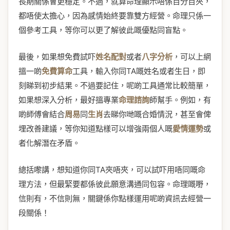
長期關係會更穩定。不過，就算命理顯示唔係百分百夾，
都唔使太擔心，因為感情始終要靠雙方經營。命理只係一
個參考工具，等你可以更了解彼此嘅優點同盲點。
最後，如果想免費試吓
姓名配對
或者
八字分析
，可以上網
搵一啲
免費算命
工具，輸入你同TA嘅姓名或者生日，即
刻睇到初步結果。不過要記住，呢啲工具通常比較簡單，
如果想深入分析，最好搵專業
命理諮詢
師幫手。例如，有
啲師傅會結合
周易
同
生肖
去睇你哋嘅合婚情況，甚至會俾
埋改善建議，等你知道點樣可以增強兩個人嘅
愛情運勢
或
者化解潛在矛盾。
總括嚟講，想知道你同TA夾唔夾，可以試吓用唔同嘅命
理方法，但最緊要都係彼此願意溝通同包容。命理嘅嘢，
信則有，不信則無，關鍵係你點樣運用呢啲資訊去經營一
段關係！