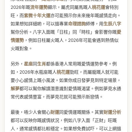
2026年嘅
流年運勢
顯示，屬虎同屬馬嘅人
桃花運
會特別
旺，而
紫微十年大運
亦可能預示你未來幾年嘅感情走向。
如果想知詳細啲，可以搵專業
命理諮詢
師傅，用
生辰八字
幫你分析。八字入面嘅「日柱」同「時柱」會影響你嘅
愛
情運勢
，例如日柱屬火嘅人，2026年可能會遇到熱情似
火嘅對象。
另外，
星座
同
生肖
都係香港人常用嘅愛情運勢參考。例
如，2026年水瓶座嘅人
桃花運
勁旺，而屬龍嘅人就可能
要小心感情上嘅小風波。如果你成日發夢見到特定場景，
解夢
都可以幫你解讀潛意識對愛情嘅渴望。例如夢見水通
常代表感情豐富，而夢見花就可能預示新戀情。
最後，唔少人會關心
財運
同愛情運嘅關係。其實
財運分析
都可以反映你嘅感情狀況，例如八字入面「正財」旺嘅
人，通常感情都比較穩定。如果想免費試吓，可以上網搵