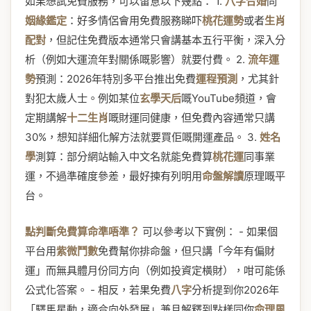
如果想試免費服務，可以留意以下幾點： 1.
八字合婚
同
姻緣鑑定
：好多情侶會用免費服務睇吓
桃花運勢
或者
生肖
配對
，但記住免費版本通常只會講基本五行平衡，深入分
析（例如大運流年對關係嘅影響）就要付費。 2.
流年運
勢
預測：2026年特別多平台推出免費
運程預測
，尤其針
對犯太歲人士。例如某位
玄學天后
嘅YouTube頻道，會
定期講解
十二生肖
嘅財運同健康，但免費內容通常只講
30%，想知詳細化解方法就要買佢嘅開運產品。 3.
姓名
學
測算：部分網站輸入中文名就能免費算
桃花運
同事業
運，不過準確度參差，最好揀有列明用
命盤解讀
原理嘅平
台。
點判斷免費算命準唔準？
可以參考以下實例： - 如果個
平台用
紫微鬥數
免費幫你排命盤，但只講「今年有偏財
運」而無具體月份同方向（例如投資定橫財），咁可能係
公式化答案。 - 相反，若果免費
八字
分析提到你2026年
「驛馬星動，適合向外發展」兼且解釋到點樣同你
命理風