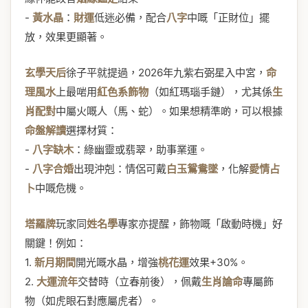
-
黃水晶
：
財運
低迷必備，配合
八字
中嘅「正財位」擺
放，效果更顯著。
玄學天后
徐子平就提過，2026年九紫右弼星入中宮，
命
理風水
上最啱用
紅色系飾物
（如紅瑪瑙手鏈），尤其係
生
肖配對
中屬火嘅人（馬、蛇）。如果想精準啲，可以根據
命盤解讀
選擇材質：
-
八字缺木
：綠幽靈或翡翠，助事業運。
-
八字合婚
出現沖剋：情侶可戴
白玉鴛鴦墜
，化解
愛情占
卜
中嘅危機。
塔羅牌
玩家同
姓名學
專家亦提醒，飾物嘅「啟動時機」好
關鍵！例如：
1.
新月期間
開光嘅水晶，增強
桃花運
效果+30%。
2.
大運流年
交替時（立春前後），佩戴
生肖論命
專屬飾
物（如虎眼石對應屬虎者）。