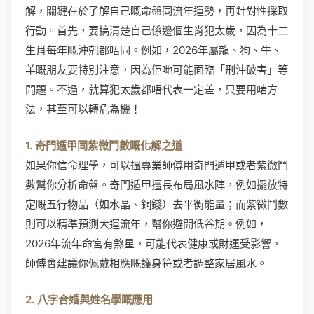
解，關鍵在於了解自己嘅命盤同流年運勢，再針對性採取
行動。首先，要搞清楚自己係邊個生肖犯太歲，因為十二
生肖每年嘅沖剋都唔同。例如，2026年屬龍、狗、牛、
羊嘅朋友要特別注意，因為佢哋可能面臨「刑沖破害」等
問題。不過，就算犯太歲都唔代表一定差，只要用啱方
法，甚至可以轉危為機！
1. 奇門遁甲同紫微鬥數嘅化解之道
如果你信命理學，可以搵專業師傅用奇門遁甲或者紫微鬥
數幫你分析命盤。奇門遁甲擅長布局風水陣，例如擺放特
定嘅五行物品（如水晶、銅錢）去平衡能量；而紫微鬥數
則可以精準預測大運流年，幫你避開低谷期。例如，
2026年流年命宮有煞星，可能代表健康或財運受影響，
師傅會建議你佩戴相應嘅護身符或者調整家居風水。
2. 八字合婚與姓名學嘅應用