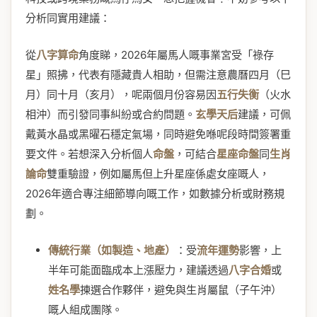
分析同實用建議：
從
八字算命
角度睇，2026年屬馬人嘅事業宮受「祿存
星」照拂，代表有隱藏貴人相助，但需注意農曆四月（巳
月）同十月（亥月），呢兩個月份容易因
五行失衡
（火水
相沖）而引發同事糾紛或合約問題。
玄學天后
建議，可佩
戴黃水晶或黑曜石穩定氣場，同時避免喺呢段時間簽署重
要文件。若想深入分析個人
命盤
，可結合
星座命盤
同
生肖
論命
雙重驗證，例如屬馬但上升星座係處女座嘅人，
2026年適合專注細節導向嘅工作，如數據分析或財務規
劃。
傳統行業（如製造、地產）
：受
流年運勢
影響，上
半年可能面臨成本上漲壓力，建議透過
八字合婚
或
姓名學
揀選合作夥伴，避免與生肖屬鼠（子午沖）
嘅人組成團隊。