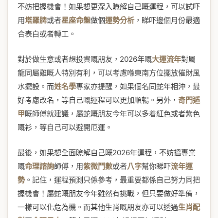
不妨把握機會！如果想更深入瞭解自己嘅運程，可以試吓
用
塔羅牌
或者
星座命盤
做個
運勢分析
，睇吓邊個月份最適
合表白或者轉工。
對於做生意或者想投資嘅朋友，2026年嘅
大運流年
對屬
龍同屬雞嘅人特別有利，可以考慮喺東南方位擺放催財風
水擺設。而
姓名學
專家亦提醒，如果個名同蛇年相沖，最
好考慮改名，等自己嘅運程可以更加順暢。另外，
奇門遁
甲
嘅師傅就建議，屬蛇嘅朋友今年可以多着紅色或者紫色
嘅衫，等自己可以避開厄運。
最後，如果想全面瞭解自己嘅2026年運程，不妨搵專業
嘅
命理諮詢
師傅，用
紫微鬥數
或者
八字
幫你睇吓
流年運
勢
。記住，運程預測只係參考，最重要都係自己努力同把
握機會！屬蛇嘅朋友今年雖然有挑戰，但只要做好準備，
一樣可以化危為機。而其他生肖嘅朋友亦可以透過
生肖配