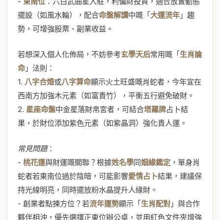
-
東南位
：六白武曲星入駐，利偏財投資，適合放置動態
擺設（如風水輪），配合
命盤解讀
中嘅「
大運流年
」趨
勢，可增強股票、副業收益。
若想深入個人化佈局，不妨參考
玄學天后
常用嘅「
生肖論
命
」法則：
1.
八字合婚
或
八字算命
顯示火土旺盛嘅肖蛇者，今年宜在
西南方加強木元素（如富貴竹），平衡五行避免破財。
2.
星座命盤
中金星落財帛宮者，可結合
塔羅牌
占卜結
果，於財位添加紫色元素（如紫晶洞）強化貴人運。
常見問題
：
-
桃花運
與財運嘅關聯？根據
姓名學
同
姻緣鑑定
，單身肖
蛇者若東南位過於陰暗，可能影響
愛情占卜
結果，建議保
持光線明亮，同時擺放粉水晶提升人緣財。
- 創業者點揀方位？若
流年運勢
顯示「
生肖配對
」與合作
夥伴相沖，優先選擇正東位辦公桌，並用紅色文件夾增強