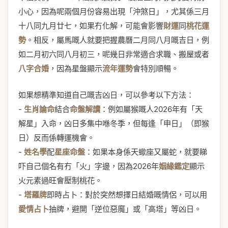
小心，因為呢兩個月份容易出現「沖煞日」，尤其係三月
十八同九月廿七，如果冇化解，可能會影響
財運
同
桃花運
勢
。相反，屬馬嘅人就要把握農曆二月同八月嘅吉日，例
如二月初六同八月初三，呢幾日非常適合求職、搬屋或者
八字合婚
，因為星盤顯示
流年運勢
會特別順暢。
如果想精準知道自己嘅吉凶日，可以參考以下方法：
-
生肖論命
結合
命盤解讀
：例如屬猴嘅人2026年有「天
解星」入命，凶日多集中喺冬季，但每逢「申日」（即猴
日）反而係轉運機會。
-
姓名學
配
星座命盤
：如果本身係天蠍座又屬蛇，就要睇
吓自己個名有冇「火」字邊，因為2026年
姻緣鑑定
顯示
火元素過旺會壓制桃花。
-
塔羅牌
即時占卜：對於突然想擇日結婚嘅情侶，可以用
愛情占卜
抽牌，避開「逆位惡魔」或「高塔」等凶日。