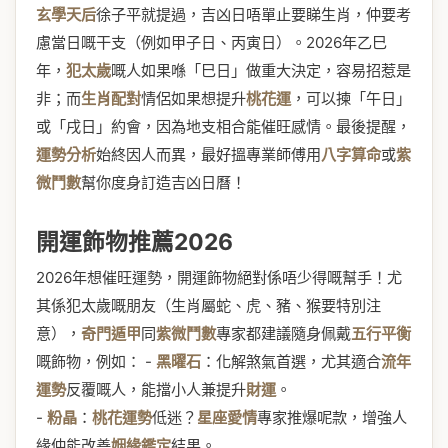
玄學天后
徐子平就提過，吉凶日唔單止要睇生肖，仲要考
慮當日嘅干支（例如甲子日、丙寅日）。2026年乙巳
年，
犯太歲
嘅人如果喺「巳日」做重大決定，容易招惹是
非；而
生肖配對
情侶如果想提升
桃花運
，可以揀「午日」
或「戌日」約會，因為地支相合能催旺感情。最後提醒，
運勢分析
始終因人而異，最好搵專業師傅用
八字算命
或
紫
微鬥數
幫你度身訂造吉凶日曆！
開運飾物推薦2026
2026年想催旺運勢，開運飾物絕對係唔少得嘅幫手！尤
其係犯太歲嘅朋友（生肖屬蛇、虎、豬、猴要特別注
意），
奇門遁甲
同
紫微鬥數
專家都建議隨身佩戴
五行平衡
嘅飾物，例如： -
黑曜石
：化解煞氣首選，尤其適合
流年
運勢
反覆嘅人，能擋小人兼提升
財運
。
-
粉晶
：
桃花運勢
低迷？
星座愛情
專家推爆呢款，增強人
緣仲能改善
姻緣鑑定
結果。