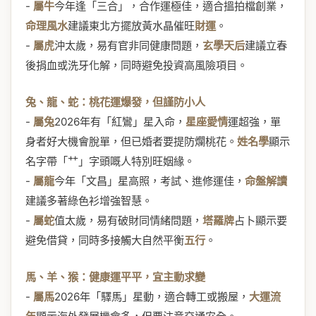
-
屬牛
今年逢「三合」，合作運極佳，適合搵拍檔創業，
命理風水
建議東北方擺放黃水晶催旺
財運
。
-
屬虎
沖太歲，易有官非同健康問題，
玄學天后
建議立春
後捐血或洗牙化解，同時避免投資高風險項目。
兔、龍、蛇：桃花運爆發，但謹防小人
-
屬兔
2026年有「紅鸞」星入命，
星座愛情
運超強，單
身者好大機會脫單，但已婚者要提防爛桃花。
姓名學
顯示
名字帶「艹」字頭嘅人特別旺姻緣。
-
屬龍
今年「文昌」星高照，考試、進修運佳，
命盤解讀
建議多著綠色衫增強智慧。
-
屬蛇
值太歲，易有破財同情緒問題，
塔羅牌
占卜顯示要
避免借貸，同時多接觸大自然平衡
五行
。
馬、羊、猴：健康運平平，宜主動求變
-
屬馬
2026年「驛馬」星動，適合轉工或搬屋，
大運流