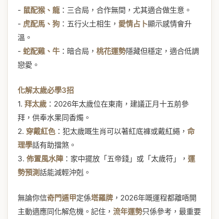
-
鼠配猴、龍
：三合局，合作無間，尤其適合做生意。
-
虎配馬、狗
：五行火土相生，
愛情占卜
顯示感情會升
溫。
-
蛇配雞、牛
：暗合局，
桃花運勢
隱藏但穩定，適合低調
戀愛。
化解太歲必學3招
1.
拜太歲
：2026年太歲位在東南，建議正月十五前參
拜，供奉水果同香燭。
2.
穿戴紅色
：犯太歲嘅生肖可以著紅底褲或戴紅繩，
命
理學
話有助擋煞。
3.
佈置風水陣
：家中擺放「五帝錢」或「太歲符」，
運
勢預測
話能減輕沖剋。
無論你信
奇門遁甲
定係
塔羅牌
，2026年嘅運程都離唔開
主動適應同化解危機。記住，
流年運勢
只係參考，最重要