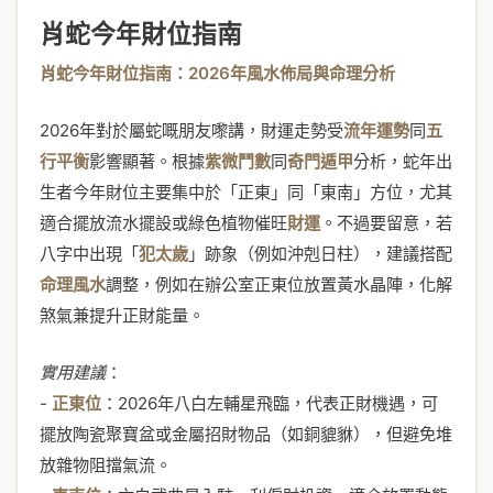
肖蛇今年財位指南
肖蛇今年財位指南：2026年風水佈局與命理分析
2026年對於屬蛇嘅朋友嚟講，財運走勢受
流年運勢
同
五
行平衡
影響顯著。根據
紫微鬥數
同
奇門遁甲
分析，蛇年出
生者今年財位主要集中於「正東」同「東南」方位，尤其
適合擺放流水擺設或綠色植物催旺
財運
。不過要留意，若
八字中出現「
犯太歲
」跡象（例如沖剋日柱），建議搭配
命理風水
調整，例如在辦公室正東位放置黃水晶陣，化解
煞氣兼提升正財能量。
實用建議
：
-
正東位
：2026年八白左輔星飛臨，代表正財機遇，可
擺放陶瓷聚寶盆或金屬招財物品（如銅貔貅），但避免堆
放雜物阻擋氣流。