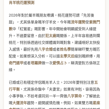
肖羊桃花運預測
2026年對於屬羊嘅朋友嚟講，桃花運勢可謂「先苦後
甜」，尤其係單身嘅羊仔羊女，今年嘅
流年運勢
受
紫微鬥
數
中「紅鸞星」嘅影響，年中開始會明顯感受到人緣提
升。不過要留意，由於
犯太歲
嘅關係，上半年容易遇到爛
桃花，特別係透過社交媒體識到嘅對象，建議唔好太快投
入感情，最好先用
八字合婚
或者
姓名學
簡單睇吓雙方嘅匹
配度。如果想深入分析，可以搵
玄學天后
級別嘅師傅，用
奇門遁甲
或者
塔羅牌
做一次
愛情占卜
，睇清楚對方係咪正
緣。
已婚或已有穩定伴侶嘅肖羊人士，2026年要特別注意
五
行平衡
，尤其係命盤中「夫妻宮」如果有沖剋，容易因為
小事爭執。不妨考慮同另一半一齊做
八字算命
，了解彼此
嘅
大運流年
趨勢，避開感情危機。例如，如果雙方嘅
星座