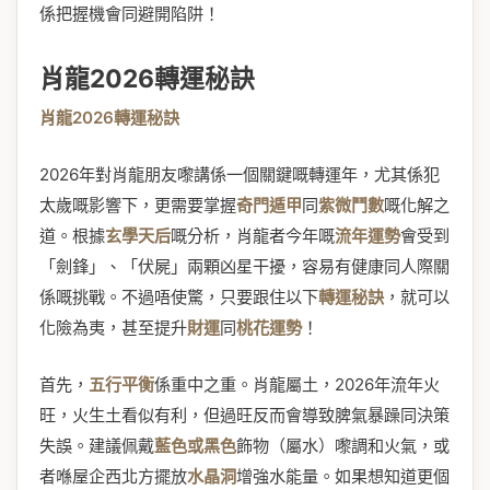
係把握機會同避開陷阱！
肖龍2026轉運秘訣
肖龍2026轉運秘訣
2026年對肖龍朋友嚟講係一個關鍵嘅轉運年，尤其係犯
太歲嘅影響下，更需要掌握
奇門遁甲
同
紫微鬥數
嘅化解之
道。根據
玄學天后
嘅分析，肖龍者今年嘅
流年運勢
會受到
「劍鋒」、「伏屍」兩顆凶星干擾，容易有健康同人際關
係嘅挑戰。不過唔使驚，只要跟住以下
轉運秘訣
，就可以
化險為夷，甚至提升
財運
同
桃花運勢
！
首先，
五行平衡
係重中之重。肖龍屬土，2026年流年火
旺，火生土看似有利，但過旺反而會導致脾氣暴躁同決策
失誤。建議佩戴
藍色或黑色
飾物（屬水）嚟調和火氣，或
者喺屋企西北方擺放
水晶洞
增強水能量。如果想知道更個