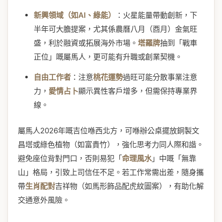
新興領域（如AI、綠能）
：火星能量帶動創新，下
半年可大膽提案，尤其係農曆八月（酉月）金氣旺
盛，利於融資或拓展海外市場。
塔羅牌
抽到「戰車
正位」嘅屬馬人，更可能有升職或創業契機。
自由工作者
：注意
桃花運勢
過旺可能分散事業注意
力，
愛情占卜
顯示異性客戶增多，但需保持專業界
線。
屬馬人2026年嘅吉位喺西北方，可喺辦公桌擺放銅製文
昌塔或綠色植物（如富貴竹），強化思考力同人際和諧。
避免座位背對門口，否則易犯「
命理風水
」中嘅「無靠
山」格局，引致上司信任不足。若工作常需出差，隨身攜
帶
生肖配對
吉祥物（如馬形飾品配虎紋圖案），有助化解
交通意外風險。