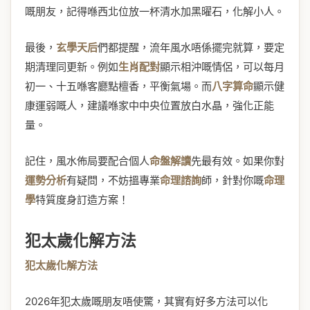
嘅朋友，記得喺西北位放一杯清水加黑曜石，化解小人。
最後，
玄學天后
們都提醒，流年風水唔係擺完就算，要定
期清理同更新。例如
生肖配對
顯示相沖嘅情侶，可以每月
初一、十五喺客廳點檀香，平衡氣場。而
八字算命
顯示健
康運弱嘅人，建議喺家中中央位置放白水晶，強化正能
量。
記住，風水佈局要配合個人
命盤解讀
先最有效。如果你對
運勢分析
有疑問，不妨搵專業
命理諮詢
師，針對你嘅
命理
學
特質度身訂造方案！
犯太歲化解方法
犯太歲化解方法
2026年犯太歲嘅朋友唔使驚，其實有好多方法可以化