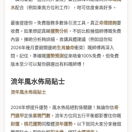
水
配合（例如東南方位利工作），咁可信度會高好多。
最後提提你，免費服務多數係引流工具，真正
命理諮詢
要
收費。如果想認真睇
運勢分析
，不妨比較幾個師傅嘅免費
內容，揀啲分析夠詳細、肯講具體建議（例如話你知
2026年幾月要避開邊啲
生肖論命
衝突）嘅師傅再深入
問。記住，準確嘅
運勢預測
從來唔會100%免費，但免費
版本至少可以幫你篩選出有料嘅師傅！
流年風水佈局貼士
流年風水佈局貼士
2026年想提升運勢，風水佈局絕對係關鍵！無論你信
奇
門遁甲
定係
紫微鬥數
，流年方位同五行平衡都影響住你嘅
財運
、
桃花運勢
同整體
流年運勢
。以下就同大家分享幾個