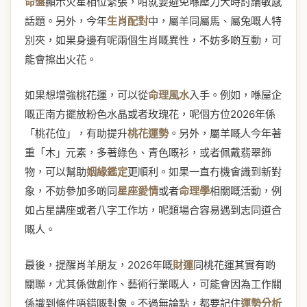
命盤
顯示火星相位緊張，咁就要避免喺壓力大時討論敏感
話題。另外，今年
生肖配對
中，屬羊同屬馬、屬兔嘅人特
別夾，如果身邊有呢兩個生肖嘅異性，不妨多啲互動，可
能會擦出火花。
如果想增強桃花運，可以從
命理風水
入手。例如，喺屋企
嘅正南方擺放粉色水晶或者玫瑰花，呢個方位2026年係
「桃花位」，有助提升
桃花運勢
。另外，屬羊嘅人今年著
重「木」元素，多著綠色、青色嘅衫，或者佩戴翡翠飾
物，可以幫助
姻緣鑑定
更順利。如果一直冇機會識到新對
象，不妨參加多啲同
星座愛情
或者
命理學
相關嘅活動，例
如占星講座或者八字工作坊，呢類場合容易遇到志同道合
嘅人。
最後，提醒肖羊朋友，2026年嘅
財運
同桃花運其實有啲
關聯，尤其係做創作、藝術行業嘅人，可能會因為工作關
係識到條件唔錯嘅對象。不過無論點，都要記住
運勢分析