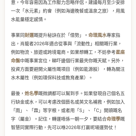
意，今年容易因為工作壓力忽略伴侶，建議每月至少安排
一次「水元素」約會（例如海邊晚餐或溫泉之旅），用風
水能量穩定感情。
事業同
財運
嘅提升秘訣在於「借勢」。
命理風水
專家指
出，肖龍者2026年適合從事與「流動性」相關嘅行業，
例如物流、旅遊或跨境電商。如果想轉工，不妨參考
星座
命盤
中嘅事業宮位，睇吓邊個行業最夾你嘅天賦。另外，
投資方面要避開火屬性嘅項目（例如能源股），轉為關注
水木屬性（例如環保科技或教育產業）。
最後，
姓名學
嘅微調都可以幫到手。如果發現自己個名五
行缺金或水，可以考慮改個藝名或英文名補救，例如加入
「雨」、「霖」等字根，或者用「S」、「C」開頭嘅名
字（屬金）。記住，轉運唔係一朝一夕，要結合
命理學
嘅
智慧同實際行動，先可以喺2026年打贏呢場運勢仗！