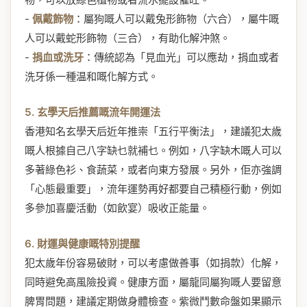
-
佩戴飾物
：屬狗嘅人可以戴兔形飾物（六合），屬牛嘅
人可以戴蛇形飾物（三合），有助化解沖煞。
-
捐血或洗牙
：傳統認為「見血光」可以應劫，捐血或者
洗牙係一種温和嘅化解方式。
5. 玄學天后推薦嘅流年開運法
香港知名玄學天后近年推崇「五行平衡法」，建議犯太歲
嘅人根據自己八字缺乜就補乜。例如，八字缺木嘅人可以
多著綠色衫、食蔬菜，或者向東方發展。另外，佢亦強調
「心態最重要」，流年運勢再好都要自己積極行動，例如
多參加喜慶活動（如飲宴）吸收正能量。
6. 財運與健康嘅特別提醒
犯太歲年份容易破財，可以考慮做善事（如捐款）化解，
同時避免高風險投資。健康方面，屬龍同屬狗嘅人要留意
脾胃問題，建議定期做身體檢查。紫微鬥數命盤如果顯示