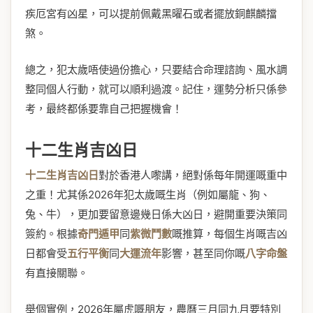
疾厄宮有凶星，可以提前佩戴黑曜石或者擺放銅麒麟擋
煞。
總之，犯太歲唔使過份擔心，只要結合命理諮詢、風水調
整同個人行動，就可以順利過渡。記住，運勢分析只係參
考，最終都係要靠自己把握機會！
十二生肖吉凶日
十二生肖吉凶日
對於香港人嚟講，絕對係每年開運嘅重中
之重！尤其係2026年犯太歲嘅生肖（例如屬龍、狗、
兔、牛），更加要留意邊幾日係大凶日，避開重要決策同
簽約。根據
奇門遁甲
同
紫微鬥數
嘅推算，每個生肖嘅吉凶
日都會受
五行平衡
同
大運流年
影響，甚至同你嘅
八字命盤
有直接關聯。
舉個實例，2026年屬虎嘅朋友，農曆三月同九月要特別