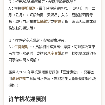
Q：如果2026年想轉工，幾時行動最有利？
A：根據
運勢預測
，最佳時機係農曆六月（未月）同十二
月（丑月），呢段時間「天解星」入命，易獲獵頭青青
睞。轉行前建議做
姻緣鑑定
或
財運
分析，避免因感情或財
務波動影響決策。
Q：同事中有人屬鼠，點樣避免沖突？
A：
生肖配對
上，馬鼠相沖確實易生摩擦，可喺辦公室東
南方放粉水晶球，或透過
八字合婚
原理，揀選屬虎或狗嘅
同事做中間人調解。
屬馬人2026年事業運嘅關鍵詞係「靈活應變」，只要善
用
命理諮詢
工具同風水佈局，就能將犯太歲嘅挑戰轉化為
機遇！
肖羊桃花運預測