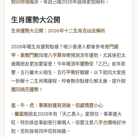
對
同
命理風水
，等自己嘅2026年過得更加順利。
生肖運勢大公開
生肖運勢大公開：2026年十二生肖吉凶全解析
2026年嘅生肖運勢點樣？唔少香港人都會參考
奇門遁
甲
、
紫微鬥數
同埋
八字算命
嚟預測流年運勢，尤其係犯太
歲嘅朋友更加要留意！今年嘅
流年運勢
受「乙巳」蛇年影
響，五行屬木火相生，
五行平衡
好關鍵。以下就同大家逐
一拆解十二生肖嘅運程，仲會教你點樣化解太歲、提升
財
運
同
桃花運勢
！
鼠、牛、虎：事業財運有突破，但感情要小心
-
屬鼠
嘅朋友2026年有「天乙貴人」星照住，事業運大
旺，特別係從事創意行業嘅人，但要注意
八字合婚
唔好沖
剋，否則容易同伴侶有拗撬。