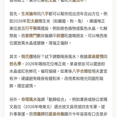
實用貼士，幫你化解
犯太歲
、催旺
大運流年
！
首先，
生肖論命
同
八字
都可以幫你找出流年吉凶方位。例
如2026年
犯太歲
嘅生肖（如屬龍、狗、兔），建議喺正
東位放
五行平衡
嘅擺設，例如綠色植物或藍色水晶，化解
煞氣。而
紫微鬥數
命盤顯示
財運
旺盛嘅朋友，可以喺西南
位擺放黃水晶或貔貅，增強正偏財。
其次，
桃花運
唔好？試下調整睡房風水！根據
星座愛情
同
姓名學
，2026年嘅桃花位喺正南，單身朋友可以擺放粉
水晶或紅色鮮花，催旺姻緣。如果係
八字合婚
發現夫妻宮
有沖，建議避免睡房有鏡對床，改用柔和燈光同圓形裝
飾，穩定感情。
另外，
命理風水
強調「動靜結合」，例如書房或辦公室嘅
文昌位（2026年喺東北）適合放文昌塔或四支毛筆，提
升事業運。而
塔羅牌
同
星座命盤
顯示今年容易有口舌是非