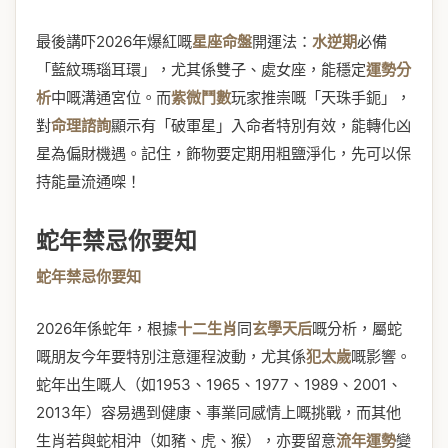
最後講吓2026年爆紅嘅
星座命盤
開運法：
水逆期
必備
「藍紋瑪瑙耳環」，尤其係雙子、處女座，能穩定
運勢分
析
中嘅溝通宮位。而
紫微鬥數
玩家推崇嘅「天珠手鈪」，
對
命理諮詢
顯示有「破軍星」入命者特別有效，能轉化凶
星為偏財機遇。記住，飾物要定期用粗鹽淨化，先可以保
持能量流通㗎！
蛇年禁忌你要知
蛇年禁忌你要知
2026年係蛇年，根據
十二生肖
同
玄學天后
嘅分析，屬蛇
嘅朋友今年要特別注意運程波動，尤其係
犯太歲
嘅影響。
蛇年出生嘅人（如1953、1965、1977、1989、2001、
2013年）容易遇到健康、事業同感情上嘅挑戰，而其他
生肖若與蛇相沖（如豬、虎、猴），亦要留意
流年運勢
變