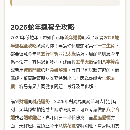
2026蛇年運程全攻略
2026年係蛇年，想知自己嘅
流年運勢
點樣？呢篇
2026蛇
年運程全攻略
就幫到你！無論你係屬蛇定其他
十二生肖
，
都要留意今年嘅
五行平衡
同
犯太歲
情況。屬蛇嘅朋友今年
係本命年，容易遇到波折，建議搵
玄學天后
做個
八字算命
或者用
紫微鬥數
睇吓
命盤解讀
，等自己可以趨吉避凶。而
屬虎、猴同豬嘅朋友就要特別小心，因為你哋今年
犯太
歲
，容易有是非同健康問題，最好及早化解。
講到
財運
同
桃花運勢
，2026年對屬馬同屬羊嘅人特別有
利，尤其係想拍拖或者結婚嘅朋友，可以考慮做個
八字合
婚
或者
姻緣鑑定
，睇吓同另一半係咪夾。而
星座愛情
方
面，天秤座同雙魚座今年嘅
桃花運
會特別旺，單身嘅朋友