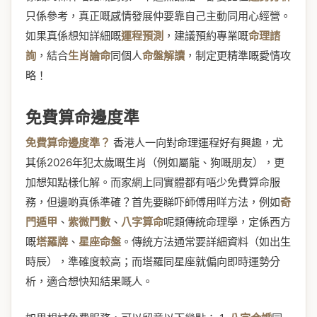
只係參考，真正嘅感情發展仲要靠自己主動同用心經營。
如果真係想知詳細嘅
運程預測
，建議預約專業嘅
命理諮
詢
，結合
生肖論命
同個人
命盤解讀
，制定更精準嘅愛情攻
略！
免費算命邊度準
免費算命邊度準？
香港人一向對命理運程好有興趣，尤
其係2026年犯太歲嘅生肖（例如屬龍、狗嘅朋友），更
加想知點樣化解。而家網上同實體都有唔少免費算命服
務，但邊啲真係準確？首先要睇吓師傅用咩方法，例如
奇
門遁甲
、
紫微鬥數
、
八字算命
呢類傳統命理學，定係西方
嘅
塔羅牌
、
星座命盤
。傳統方法通常要詳細資料（如出生
時辰），準確度較高；而塔羅同星座就偏向即時運勢分
析，適合想快知結果嘅人。