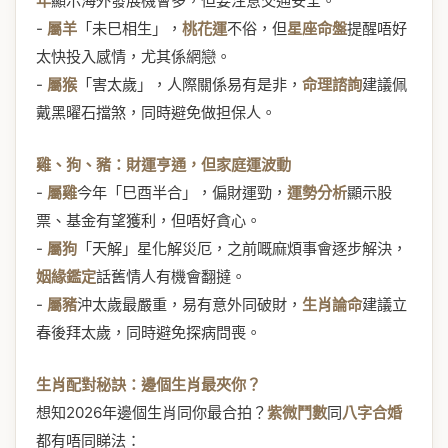
年
顯示海外發展機會多，但要注意交通安全。
-
屬羊
「未巳相生」，
桃花運
不俗，但
星座命盤
提醒唔好
太快投入感情，尤其係網戀。
-
屬猴
「害太歲」，人際關係易有是非，
命理諮詢
建議佩
戴黑曜石擋煞，同時避免做担保人。
雞、狗、豬：財運亨通，但家庭運波動
-
屬雞
今年「巳酉半合」，偏財運勁，
運勢分析
顯示股
票、基金有望獲利，但唔好貪心。
-
屬狗
「天解」星化解災厄，之前嘅麻煩事會逐步解決，
姻緣鑑定
話舊情人有機會翻撻。
-
屬豬
沖太歲最嚴重，易有意外同破財，
生肖論命
建議立
春後拜太歲，同時避免探病問喪。
生肖配對秘訣：邊個生肖最夾你？
想知2026年邊個生肖同你最合拍？
紫微鬥數
同
八字合婚
都有唔同睇法：