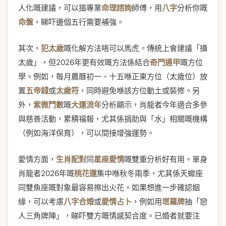
人化嘅建議，可以搵專業
命理諮詢
師傅，用
八字
分析你嘅
命盤
，睇吓邊個五行需要補強。
其次，
犯太歲
嘅化解方法唔可以馬虎。傳統上會建議「攝
太歲」，但2026年更有效嘅方法係結合
奇門遁甲
嘅方位
學。例如，每月農曆初一、十五喺正東方位（太歲位）放
置
五帝錢
或
太歲符
，同時避免喺該方位動土或裝修。另
外，
紫微鬥數
嘅
大運流年
分析顯示，肖龍者今年適合多參
與慈善活動，累積福報，尤其係捐助與「水」相關嘅機構
（例如海洋保育），可以間接增強運勢。
愛情方面，
生肖配對
同
星座愛情
嘅雙重分析好有用。單身
肖龍者2026年嘅
桃花運
集中喺秋冬兩季，尤其係天蠍座
同雙魚座嘅對象最容易擦出火花。如果想進一步確認姻
緣，可以考慮
八字合婚
或
愛情占卜
，例如用
塔羅牌
抽「戀
人三角牌陣」，睇吓雙方嘅情感契合度。已婚者就要注