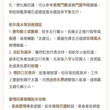
化。想化解厄運，可以參考
紫微鬥數
或
奇門遁甲
嘅建議，
例如佩戴黑曜石或擺放風水擺設來平衡
五行
。
蛇年風水禁忌逐個捉
1.
避免動土或搬屋
：蛇年五行屬火，若屋企正進行裝修或
搬遷，容易觸動「太歲位」，建議先擇吉日或請
命理風水
師傅睇盤。
2.
忌紅色過多
：雖然紅色代表吉祥，但蛇年火氣旺盛，
過多紅色會加劇五行失衡，尤其係
八字
火旺嘅人，改用藍
色或黑色更利
財運
。
3.
慎防口舌是非
：蛇象徵智慧，但亦易招惹是非，工作
上要避免鋒芒太露，可透過
姓名學
調整個人氣場，或佩戴
玉器化解小人。
愛情同事業嘅蛇年攻略
-
星座愛情
專家提醒，蛇年嘅
桃花運
較弱，單身者若想提