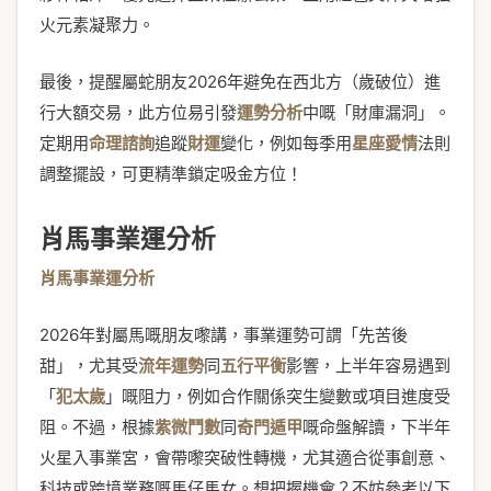
火元素凝聚力。
最後，提醒屬蛇朋友2026年避免在西北方（歲破位）進
行大額交易，此方位易引發
運勢分析
中嘅「財庫漏洞」。
定期用
命理諮詢
追蹤
財運
變化，例如每季用
星座愛情
法則
調整擺設，可更精準鎖定吸金方位！
肖馬事業運分析
肖馬事業運分析
2026年對屬馬嘅朋友嚟講，事業運勢可謂「先苦後
甜」，尤其受
流年運勢
同
五行平衡
影響，上半年容易遇到
「
犯太歲
」嘅阻力，例如合作關係突生變數或項目進度受
阻。不過，根據
紫微鬥數
同
奇門遁甲
嘅命盤解讀，下半年
火星入事業宮，會帶嚟突破性轉機，尤其適合從事創意、
科技或跨境業務嘅馬仔馬女。想把握機會？不妨參考以下