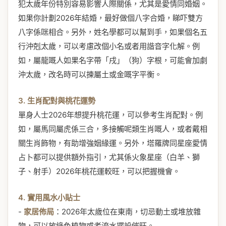
犯太歲年份特別容易影響人際關係，尤其是愛情同婚姻。
如果你計劃2026年結婚，最好做個八字合婚，睇吓雙方
八字係咪相合。另外，姓名學都可以幫到手，如果個名五
行沖剋太歲，可以考慮改個小名或者用諧音字化解。例
如，屬龍嘅人如果名字帶「戌」（狗）字根，可能會加劇
沖太歲，改名時可以揀屬土或金嘅字平衡。
3. 生肖配對與桃花運勢
單身人士2026年想提升桃花運，可以參考生肖配對。例
如，屬馬同屬虎係三合，多接觸呢類生肖嘅人，或者戴相
關生肖飾物，有助增強姻緣運。另外，塔羅牌同星座愛情
占卜都可以提供額外指引，尤其係火象星座（白羊、獅
子、射手）2026年桃花運較旺，可以把握機會。
4. 實用風水小貼士
-
家居佈局
：2026年太歲位在東南，切忌動土或堆放雜
物，可以放綠色植物或者流水擺設催旺。