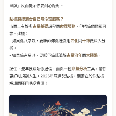
量牌」反而提示你要耐心應對。
點樣選擇適合自己嘅命理服務？
市面上有好多
占星基礎
課程同
命理服務
，但唔係個個都可
靠。建議：
- 如果係八字派，要睇師傅係咪識用
四化
同
十神
做深入分
析。
- 如果係占星派，要睇佢係咪識解
占星流年
同
大限盤
。
記住，流年技法唔係迷信，而係一種
命盤分析
工具，幫你
更好咁規劃人生。2026年嘅運勢點樣，關鍵在於你點樣
解讀同運用呢啲資訊！