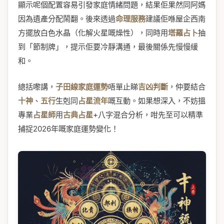
顯示呢個配置容易引發家庭情緒問題，結果佢果然同阿媽
因為遺產分配鬧翻。後來透過
命理服務
建議佢喺屋企西南
方擺放白色水晶（化解火星嘅燥性），同時用
塔羅占卜
抽
到「節制牌」，提示佢要冷靜溝通，最後關係先慢慢緩
和。
總括嚟講，
子田線家庭運勢
唔單止睇
吉凶判斷
，仲要結合
十神
、
五行
生剋同
占星流年
嘅互動。如果想深入，不妨搵
專業
占星師
用
古典占星
+八字混合分析，咁先至可以精準
捕捉2026年嘅家庭運勢變化！