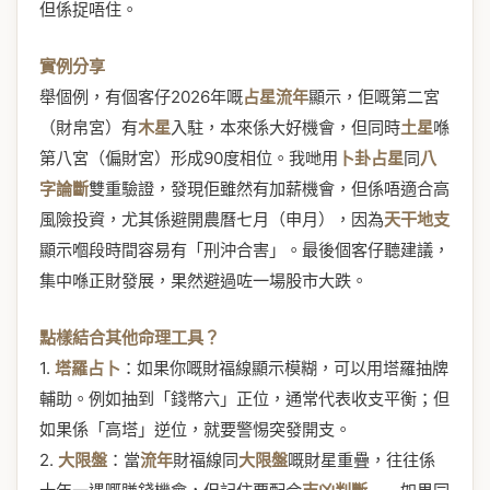
但係捉唔住。
實例分享
舉個例，有個客仔2026年嘅
占星流年
顯示，佢嘅第二宮
（財帛宮）有
木星
入駐，本來係大好機會，但同時
土星
喺
第八宮（偏財宮）形成90度相位。我哋用
卜卦占星
同
八
字論斷
雙重驗證，發現佢雖然有加薪機會，但係唔適合高
風險投資，尤其係避開農曆七月（申月），因為
天干地支
顯示嗰段時間容易有「刑沖合害」。最後個客仔聽建議，
集中喺正財發展，果然避過咗一場股市大跌。
點樣結合其他命理工具？
1.
塔羅占卜
：如果你嘅財福線顯示模糊，可以用塔羅抽牌
輔助。例如抽到「錢幣六」正位，通常代表收支平衡；但
如果係「高塔」逆位，就要警惕突發開支。
2.
大限盤
：當
流年
財福線同
大限盤
嘅財星重疊，往往係