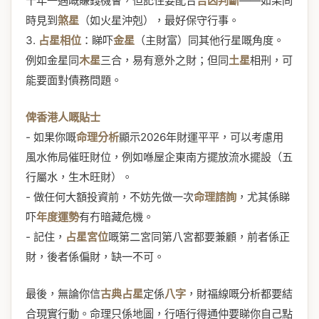
十年一遇嘅賺錢機會，但記住要配合
吉凶判斷
——如果同
時見到
煞星
（如火星沖剋），最好保守行事。
3.
占星相位
：睇吓
金星
（主財富）同其他行星嘅角度。
例如金星同
木星
三合，易有意外之財；但同
土星
相刑，可
能要面對債務問題。
俾香港人嘅貼士
- 如果你嘅
命理分析
顯示2026年財運平平，可以考慮用
風水佈局催旺財位，例如喺屋企東南方擺放流水擺設（五
行屬水，生木旺財）。
- 做任何大額投資前，不妨先做一次
命理諮詢
，尤其係睇
吓
年度運勢
有冇暗藏危機。
- 記住，
占星宮位
嘅第二宮同第八宮都要兼顧，前者係正
財，後者係偏財，缺一不可。
最後，無論你信
古典占星
定係
八字
，財福線嘅分析都要結
合現實行動。命理只係地圖，行唔行得通仲要睇你自己點