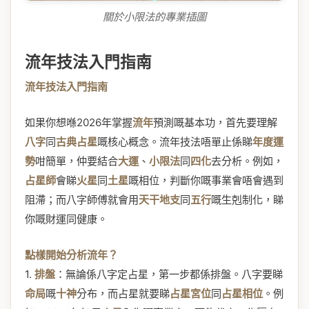
關於小限法的專業插圖
流年技法入門指南
流年技法入門指南
如果你想喺2026年掌握
流年
預測嘅基本功，首先要理解
八字
同
古典占星
嘅核心概念。流年技法唔單止係睇
年度運
勢
咁簡單，仲要結合
大運
、
小限法
同
四化
去分析。例如，
占星師
會睇
火星
同
土星
嘅相位，判斷你嘅事業會唔會遇到
阻滯；而八字師傅就會用
天干地支
同
五行
嘅生剋制化，睇
你嘅財運同健康。
點樣開始分析流年？
1.
排盤
：無論係八字定占星，第一步都係排盤。八字要睇
命局
嘅
十神
分布，而占星就要睇
占星宮位
同
占星相位
。例