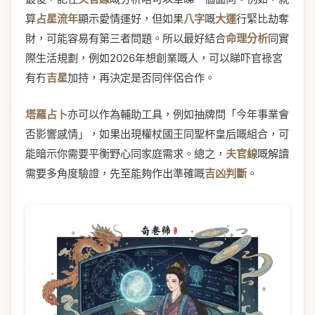
算
占星流年
顯示愛情運好，但如果
八字
嘅
大運
行緊比劫奪
財，可能容易有第三者問題。所以最好結合
命理分析
同實
際生活規劃，例如2026年想創業嘅人，可以睇吓官祿宮
有冇
吉星
加持，再決定是否同伴侶合作。
塔羅占卜
亦可以作為輔助工具，例如抽牌問「今年事業會
否影響感情」，如果出現權杖國王同聖杯皇后嘅組合，可
能暗示你需要平衡野心同家庭需求。總之，
夫官線
嘅解讀
需要多角度驗證，先至能夠作出準確嘅
吉凶判斷
。