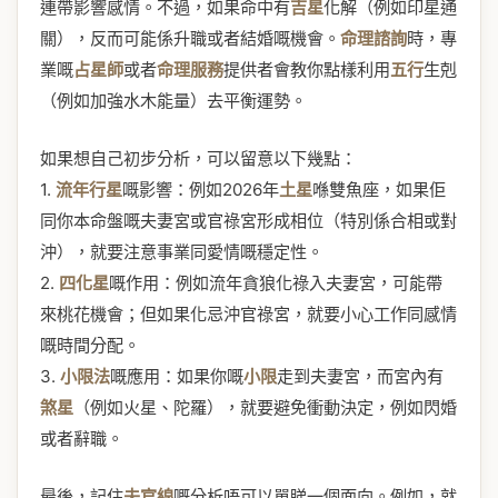
連帶影響感情。不過，如果命中有
吉星
化解（例如印星通
關），反而可能係升職或者結婚嘅機會。
命理諮詢
時，專
業嘅
占星師
或者
命理服務
提供者會教你點樣利用
五行
生剋
（例如加強水木能量）去平衡運勢。
如果想自己初步分析，可以留意以下幾點：
1.
流年行星
嘅影響：例如2026年
土星
喺雙魚座，如果佢
同你本命盤嘅夫妻宮或官祿宮形成相位（特別係合相或對
沖），就要注意事業同愛情嘅穩定性。
2.
四化星
嘅作用：例如流年貪狼化祿入夫妻宮，可能帶
來桃花機會；但如果化忌沖官祿宮，就要小心工作同感情
嘅時間分配。
3.
小限法
嘅應用：如果你嘅
小限
走到夫妻宮，而宮內有
煞星
（例如火星、陀羅），就要避免衝動決定，例如閃婚
或者辭職。
最後，記住
夫官線
嘅分析唔可以單睇一個面向。例如，就