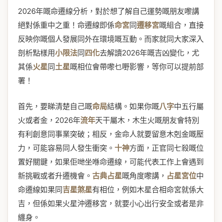
2026年嘅命遷線分析，對於想了解自己運勢嘅朋友嚟講
絕對係重中之重！命遷線即係
命宮
同
遷移宮
嘅組合，直接
反映你嘅個人發展同外在環境嘅互動。而家就同大家深入
剖析點樣用
小限法
同
四化
去解讀2026年嘅吉凶變化，尤
其係
火星
同
土星
嘅相位會帶嚟乜嘢影響，等你可以提前部
署！
首先，要睇清楚自己嘅
命局
結構。如果你嘅
八字
中五行屬
火或者金，2026年
流年
天干屬木，木生火嘅朋友會特別
有利創意同事業突破；相反，金命人就要留意木剋金嘅壓
力，可能容易同人發生衝突。
十神
方面，正官同七殺嘅位
置好關鍵，如果佢哋坐喺命遷線，可能代表工作上會遇到
新挑戰或者升遷機會。
古典占星
嘅角度嚟講，
占星宮位
中
命遷線如果同
吉星煞星
有相位，例如木星合相命宮就係大
吉，但係如果火星沖遷移宮，就要小心出行安全或者是非
纏身。