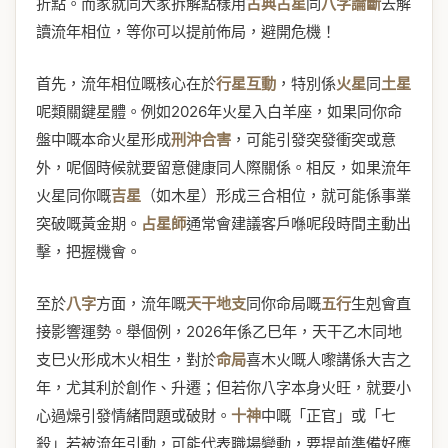
折點。而家就同大家拆解點樣用
古典占星
同
八字論斷
去解
讀流年相位，等你可以提前佈局，避開危機！
首先，流年相位嘅核心在於
行星互動
，特別係
火星
同
土星
呢類關鍵星體。例如2026年火星入白羊座，如果同你命
盤中嘅本命火星形成
刑沖合害
，可能引發突發衝突或意
外，呢個時候就要留意健康同人際關係。相反，如果流年
火星同你嘅
吉星
（如木星）形成三合相位，就可能係事業
突破嘅黃金期。
占星師
通常會建議客戶喺呢段時間主動出
擊，把握機會。
至於
八字
方面，流年嘅
天干地支
同你命局嘅
五行
生剋會直
接影響運勢。舉個例，2026年係乙巳年，天干乙木同地
支巳火形成木火相生，對於
命局
喜木火嘅人嚟講係大吉之
年，尤其利於創作、升遷；但若你八字本身火旺，就要小
心過燥引發情緒問題或破財。
十神
中嘅「正官」或「七
殺」若被流年引動，可能代表職場變動，要提前準備好應