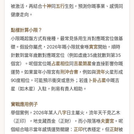
被激活，再結合
十神
同
五行
生剋，預測你嘅事業、感情同
健康走向。
點樣計算小限？
小限嘅起盤方式有幾種，最常見係用生肖對應嘅宮位做基
礎。假設你屬虎，2026年嘅小限就會喺
寅宮
開始，順時
針數到當年歲數對應嘅宮位（例如虛歲35歲就數到第35
個宮）。呢個宮位嘅
占星相位
同
吉星煞星
會直接影響你嘅
運勢。如果當年小限宮有
刑沖合害
，例如與
流年
火星形成
90度相位，可能預示衝突或意外；若逢
卜卦占星
中嘅吉
星（如木星）入駐，則易有貴人相助。
實戰應用例子
舉個實例，2026年某人
八字
日主屬火，流年天干見乙木
（正印），地支藏酉金（正財），而小限落喺
夫妻宮
。呢
個組合暗示當年感情運勢關鍵：
正印
代表穩定，但
正財
被