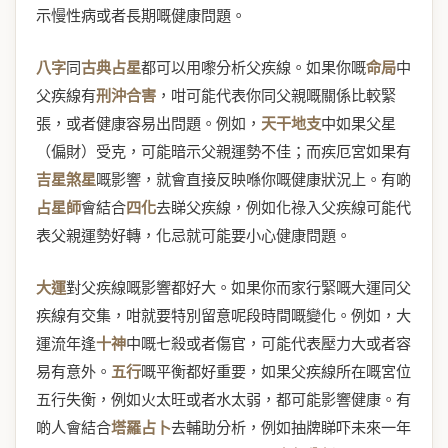
示慢性病或者長期嘅健康問題。
八字
同
古典占星
都可以用嚟分析父疾線。如果你嘅
命局
中
父疾線有
刑沖合害
，咁可能代表你同父親嘅關係比較緊
張，或者健康容易出問題。例如，
天干地支
中如果父星
（偏財）受克，可能暗示父親運勢不佳；而疾厄宮如果有
吉星煞星
嘅影響，就會直接反映喺你嘅健康狀況上。有啲
占星師
會結合
四化
去睇父疾線，例如化祿入父疾線可能代
表父親運勢好轉，化忌就可能要小心健康問題。
大運
對父疾線嘅影響都好大。如果你而家行緊嘅大運同父
疾線有交集，咁就要特別留意呢段時間嘅變化。例如，大
運流年逢
十神
中嘅七殺或者傷官，可能代表壓力大或者容
易有意外。
五行
嘅平衡都好重要，如果父疾線所在嘅宮位
五行失衡，例如火太旺或者水太弱，都可能影響健康。有
啲人會結合
塔羅占卜
去輔助分析，例如抽牌睇吓未來一年