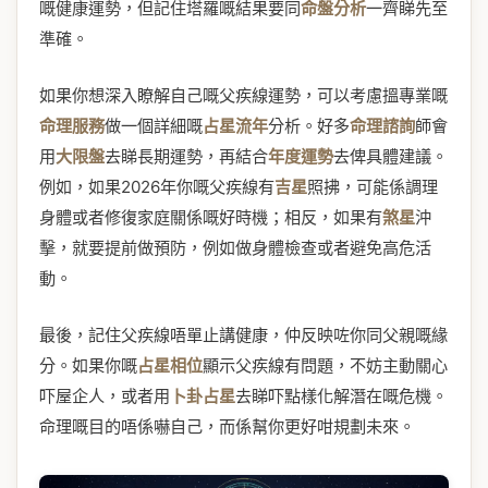
嘅健康運勢，但記住塔羅嘅結果要同
命盤分析
一齊睇先至
準確。
如果你想深入瞭解自己嘅父疾線運勢，可以考慮搵專業嘅
命理服務
做一個詳細嘅
占星流年
分析。好多
命理諮詢
師會
用
大限盤
去睇長期運勢，再結合
年度運勢
去俾具體建議。
例如，如果2026年你嘅父疾線有
吉星
照拂，可能係調理
身體或者修復家庭關係嘅好時機；相反，如果有
煞星
沖
擊，就要提前做預防，例如做身體檢查或者避免高危活
動。
最後，記住父疾線唔單止講健康，仲反映咗你同父親嘅緣
分。如果你嘅
占星相位
顯示父疾線有問題，不妨主動關心
吓屋企人，或者用
卜卦占星
去睇吓點樣化解潛在嘅危機。
命理嘅目的唔係嚇自己，而係幫你更好咁規劃未來。