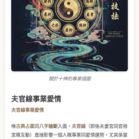
關於十神的專業插圖
夫官線事業愛情
夫官線事業愛情
喺
古典占星
同
八字論斷
入面，
夫官線
（即係夫妻宮同官祿
宮嘅互動）直接影響一個人嘅事業同愛情運勢，尤其係當