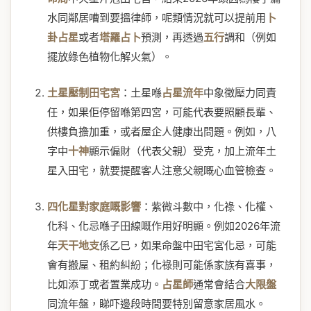
水同鄰居嘈到要搵律師，呢類情況就可以提前用
卜
卦占星
或者
塔羅占卜
預測，再透過
五行
調和（例如
擺放綠色植物化解火氣）。
土星壓制田宅宮
：土星喺
占星流年
中象徵壓力同責
任，如果佢停留喺第四宮，可能代表要照顧長輩、
供樓負擔加重，或者屋企人健康出問題。例如，八
字中
十神
顯示偏財（代表父親）受克，加上流年土
星入田宅，就要提醒客人注意父親嘅心血管檢查。
四化星對家庭嘅影響
：紫微斗數中，化祿、化權、
化科、化忌喺子田線嘅作用好明顯。例如2026年流
年
天干地支
係乙巳，如果命盤中田宅宮化忌，可能
會有搬屋、租約糾紛；化祿則可能係家族有喜事，
比如添丁或者置業成功。
占星師
通常會結合
大限盤
同流年盤，睇吓邊段時間要特別留意家居風水。