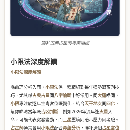
關於古典占星的專業插圖
小限法深度解讀
小限法深度解讀
喺命理分析入面，
小限法
係一種精細到每年運勢嘅預測技
巧，尤其喺
古典占星
同
八字論斷
中好常用。同
大運
唔同，
小限
專注於逐年生肖宮位嘅變化，結合
天干地支
同
四化
，
幫你睇清當年嘅
吉凶判斷
。例如2026年流年逢
火星
入
命，可能代表突發變動，而
土星
壓境則暗示壓力同考驗。
占星師
通常會用
小限法
配合
命盤分析
，睇吓邊個
占星宮位