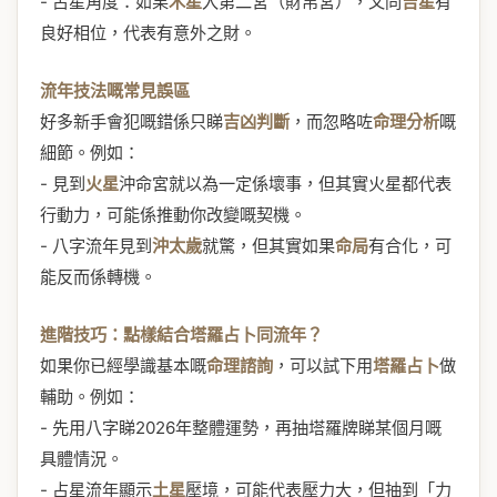
- 占星角度：如果
木星
入第二宮（財帛宮），又同
吉星
有
良好相位，代表有意外之財。
流年技法嘅常見誤區
好多新手會犯嘅錯係只睇
吉凶判斷
，而忽略咗
命理分析
嘅
細節。例如：
- 見到
火星
沖命宮就以為一定係壞事，但其實火星都代表
行動力，可能係推動你改變嘅契機。
- 八字流年見到
沖太歲
就驚，但其實如果
命局
有合化，可
能反而係轉機。
進階技巧：點樣結合塔羅占卜同流年？
如果你已經學識基本嘅
命理諮詢
，可以試下用
塔羅占卜
做
輔助。例如：
- 先用八字睇2026年整體運勢，再抽塔羅牌睇某個月嘅
具體情況。
- 占星流年顯示
土星
壓境，可能代表壓力大，但抽到「力