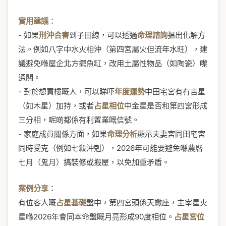
實用建議
：
- 如果
刑沖合害
到子田線，可以透過
命理諮詢
揾出化解方
法。例如八字中水火相沖（第四宮屬火但流年水旺），建
議避免喺屋企北方擺魚缸，改用土屬性物品（如陶瓷）嚟
通關。
- 對於想買樓嘅人，可以睇吓
年度運勢
中田宅宮有冇吉星
（如木星）加持，或者
占星相位
中金星是否和第四宮形成
三分相，呢啲都係有利置業嘅信號。
- 家庭成員關係方面，如果
命理分析
顯示夫妻宮同田宅宮
同時受克（例如七殺沖剋），2026年可能要避免喺農曆
七月（鬼月）搞裝修或搬屋，以免加重矛盾。
案例分享
：
有位客人嘅
占星基礎
盤中，第四宮頭係天蠍座，主宰星火
星喺2026年會同本命盤嘅月亮形成90度相位。
占星宮位