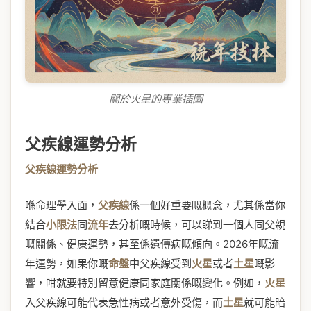
關於火星的專業插圖
父疾線運勢分析
父疾線運勢分析
喺命理學入面，
父疾線
係一個好重要嘅概念，尤其係當你
結合
小限法
同
流年
去分析嘅時候，可以睇到一個人同父親
嘅關係、健康運勢，甚至係遺傳病嘅傾向。2026年嘅流
年運勢，如果你嘅
命盤
中父疾線受到
火星
或者
土星
嘅影
響，咁就要特別留意健康同家庭關係嘅變化。例如，
火星
入父疾線可能代表急性病或者意外受傷，而
土星
就可能暗