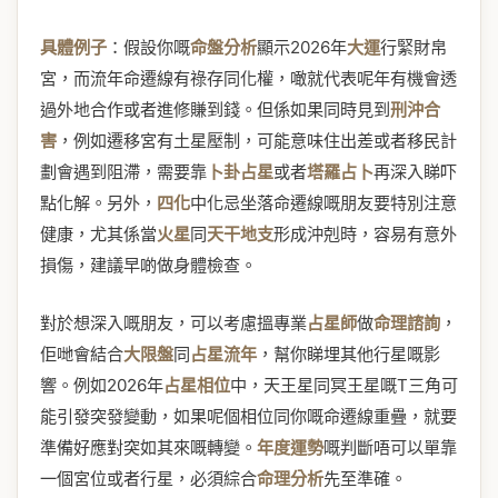
具體例子
：假設你嘅
命盤分析
顯示2026年
大運
行緊財帛
宮，而流年命遷線有祿存同化權，噉就代表呢年有機會透
過外地合作或者進修賺到錢。但係如果同時見到
刑沖合
害
，例如遷移宮有土星壓制，可能意味住出差或者移民計
劃會遇到阻滯，需要靠
卜卦占星
或者
塔羅占卜
再深入睇吓
點化解。另外，
四化
中化忌坐落命遷線嘅朋友要特別注意
健康，尤其係當
火星
同
天干地支
形成沖剋時，容易有意外
損傷，建議早啲做身體檢查。
對於想深入嘅朋友，可以考慮搵專業
占星師
做
命理諮詢
，
佢哋會結合
大限盤
同
占星流年
，幫你睇埋其他行星嘅影
響。例如2026年
占星相位
中，天王星同冥王星嘅T三角可
能引發突發變動，如果呢個相位同你嘅命遷線重疊，就要
準備好應對突如其來嘅轉變。
年度運勢
嘅判斷唔可以單靠
一個宮位或者行星，必須綜合
命理分析
先至準確。