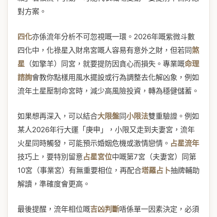
對方案。
四化
亦係流年分析不可忽視嘅一環。2026年嘅紫微斗數
四化中，化祿星入財帛宮嘅人容易有意外之財，但若同
煞
星
（如擎羊）同宮，就要提防因貪心而損失。專業嘅
命理
諮詢
會教你點樣用風水擺設或行為調整去化解凶象，例如
流年土星壓制命宮時，減少高風險投資，轉為穩健儲蓄。
如果想再深入，可以結合
大限盤
同
小限法
雙重驗證。例如
某人2026年行大運「庚申」，小限又走到夫妻宮，流年
火星同時觸發，可能預示婚姻危機或激情戀情。
占星流年
技巧上，要特別留意
占星宮位
中嘅第7宮（夫妻宮）同第
10宮（事業宮）有無重要相位，再配合
塔羅占卜
抽牌輔助
解讀，準確度會更高。
最後提醒，流年相位嘅
吉凶判斷
唔係單一因素決定，必須