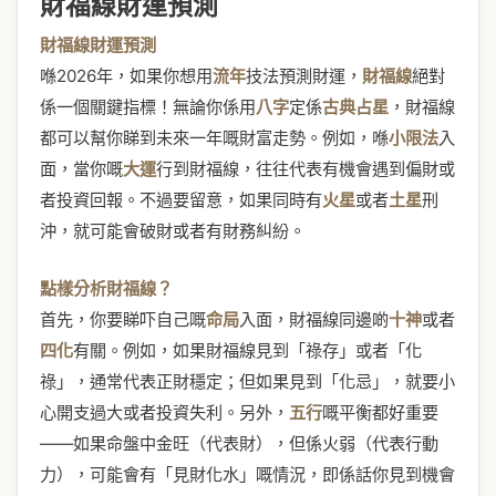
財福線財運預測
財福線財運預測
喺2026年，如果你想用
流年
技法預測財運，
財福線
絕對
係一個關鍵指標！無論你係用
八字
定係
古典占星
，財福線
都可以幫你睇到未來一年嘅財富走勢。例如，喺
小限法
入
面，當你嘅
大運
行到財福線，往往代表有機會遇到偏財或
者投資回報。不過要留意，如果同時有
火星
或者
土星
刑
沖，就可能會破財或者有財務糾紛。
點樣分析財福線？
首先，你要睇吓自己嘅
命局
入面，財福線同邊啲
十神
或者
四化
有關。例如，如果財福線見到「祿存」或者「化
祿」，通常代表正財穩定；但如果見到「化忌」，就要小
心開支過大或者投資失利。另外，
五行
嘅平衡都好重要
——如果命盤中金旺（代表財），但係火弱（代表行動
力），可能會有「見財化水」嘅情況，即係話你見到機會