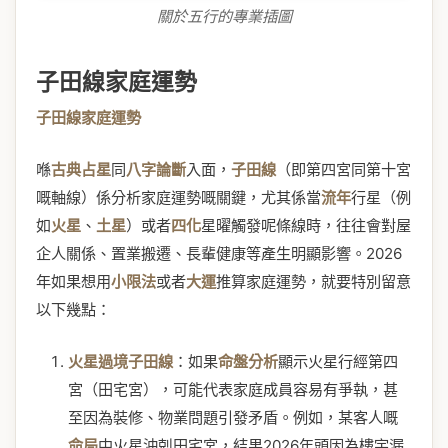
關於五行的專業插圖
子田線家庭運勢
子田線家庭運勢
喺
古典占星
同
八字論斷
入面，
子田線
（即第四宮同第十宮
嘅軸線）係分析家庭運勢嘅關鍵，尤其係當
流年
行星（例
如
火星
、
土星
）或者
四化
星曜觸發呢條線時，往往會對屋
企人關係、置業搬遷、長輩健康等產生明顯影響。2026
年如果想用
小限法
或者
大運
推算家庭運勢，就要特別留意
以下幾點：
火星過境子田線
：如果
命盤分析
顯示火星行經第四
宮（田宅宮），可能代表家庭成員容易有爭執，甚
至因為裝修、物業問題引發矛盾。例如，某客人嘅
命局
中火星沖剋田宅宮，結果2026年頭因為樓宇漏