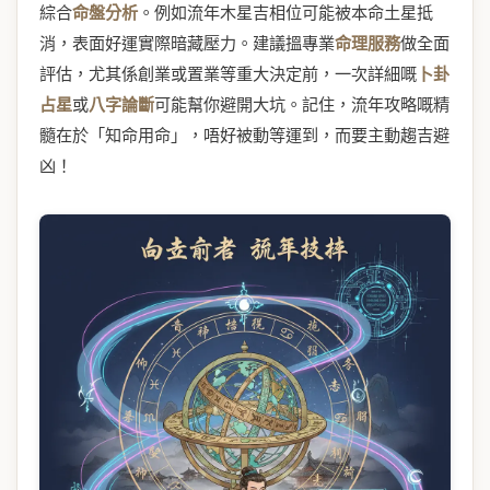
綜合
命盤分析
。例如流年木星吉相位可能被本命土星抵
消，表面好運實際暗藏壓力。建議搵專業
命理服務
做全面
評估，尤其係創業或置業等重大決定前，一次詳細嘅
卜卦
占星
或
八字論斷
可能幫你避開大坑。記住，流年攻略嘅精
髓在於「知命用命」，唔好被動等運到，而要主動趨吉避
凶！