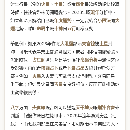
流年行星（例如
火星
、
土星
）或者
四化
星曜觸動呢條線嘅
時候，往往會帶來明顯嘅變化。2026年嘅
流年
分析中，
如果想深入解讀自己嘅
年度運勢
，一定要結合
小限法
同
大
運
走勢，睇吓
命局
中嘅
十神
同
五行
點樣互動。
舉個例，如果2026年你嘅
大限盤
顯示
夫官線
被
土星
刑
沖，可能代表事業上會遇到阻力，或者同伴侶關係緊張。
呢個時候，
占星師
通常會建議你睇吓
命盤分析
中邊個宮位
受影響，再配合
塔羅占卜
或者
卜卦占星
去搵具體解決方
案。例如，
火星
入夫妻宮可能代表感情衝動，容易同另一
半爭執；但如果火星同
吉星
有良好相位，反而可能推動你
主動修復關係。
八字
方面，
夫官線
嘅吉凶可以透過
天干地支
嘅
刑沖合害
來
判斷。假設你嘅日柱係甲木，2026年流年遇到庚金（七
殺），而七殺剛好壓住夫妻宮，咁可能暗示事業壓力大，