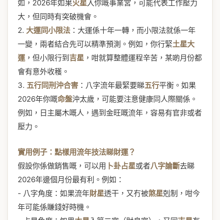
如，2026年如果
火星
入你嘅事業宮，可能代表工作壓力
大，但同時有突破機會。
2.
大運同小限法
：大運係十年一轉，而小限法就係一年
一變，兩者結合先可以精準預測。例如，你行緊
土星大
運
，但小限行到
吉星
，咁就算整體運程辛苦，某啲月份都
會有意外收穫。
3.
五行同刑沖合害
：八字流年最緊要睇
五行
平衡。如果
2026年你嘅
命盤
沖太歲，可能要注意健康同人際關係。
例如，日主屬木嘅人，遇到金旺嘅流年，容易有官非或者
壓力。
實用例子：點樣用流年技法睇財運？
假設你係做銷售嘅，可以用
卜卦占星
或者
八字論斷
去睇
2026年邊個月份最有利。例如：
- 八字角度：如果流年
財星
透干，又冇被
煞星
剋制，咁今
年可能係賺錢好時機。