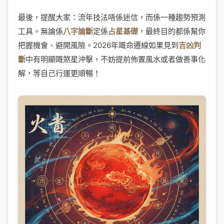
最後，提醒大家：流年技法唔係迷信，而係一種趨勢預測
工具。無論係
八字論斷
定係
占星基礎
，最終目的都係幫你
把握機會、避開風險。2026年嘅命遷線如果見到
吉凶判
斷
中有明顯嘅煞星沖擊，不妨提前佈置風水或者做善事化
解，等自己行運更順暢！