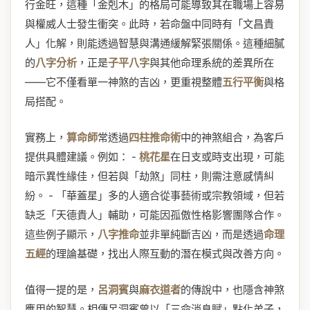
行金旺，這種「金剋木」的格局可能導致其在職場上容易
與權威人士發生衝突。此時，若命盤中同時有「文昌貴
人」化解，則能透過智慧與溝通緩解緊張關係。這種細膩
的
八字分析
，正是
子平八字
與其他命理系統的差異所在
——它不僅看單一神煞的吉凶，更重視整體
五行平衡
與格
局搭配。
實務上，
算命師
常透過
四柱推命術
中的神煞組合，為客戶
提供具體建議。例如： -
桃花星
在日支或時支出現，可能
暗示異性緣佳，但若與「劫煞」同柱，則需注意感情糾
紛。 - 「華蓋星」多的人適合從事藝術或宗教領域，但若
缺乏「天德貴人」輔助，可能因孤傲性格影響團隊合作。
這些例子顯示，
八字推命
並非單純斷吉凶，而是透過
命理
五經
的理論基礎，找出人際互動的潛在模式與改善方向。
值得一提的是，
呂洞賓
與
麻衣道者
的傳說中，也隱含神煞
應用的智慧。相傳呂洞賓曾以「三命消息賦」點化弟子，