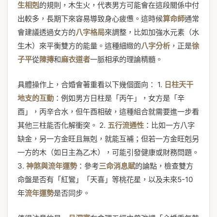
生相剋
的規則，木生火，代表男方可能會在這段關係中付
出較多，長期下來容易導致身心疲憊。這時候
算命師
通常
會建議透過女方的
八字格局
來調整，比如加強水元素（水
生木）來平衡雙方的能量。這種細緻的
八字分析
，正是
徐
子平
從
陳摶
和
麻衣道者
一脈相承的理論精髓。
具體操作上，合婚會著重看以下幾個面向： 1.
日柱天干
地支的互動
：例如男方日柱是「丙午」，女方是「辛
酉」，丙辛合水，但午酉相破，這種組合就需要進一步看
其他三柱能否化解衝突。 2.
五行流通性
：比如一方八字
缺金，另一方金旺且無剋，就能互補；但若一方金旺剋另
一方的木（如日主為乙木），可能引發健康或財務問題。
3.
神煞與流年運勢
：參考
三命消息賦
的論點，檢查雙方
命盤是否有「紅鸞」「天喜」等桃花星，以及未來5-10
年
流年運勢
是否同步。