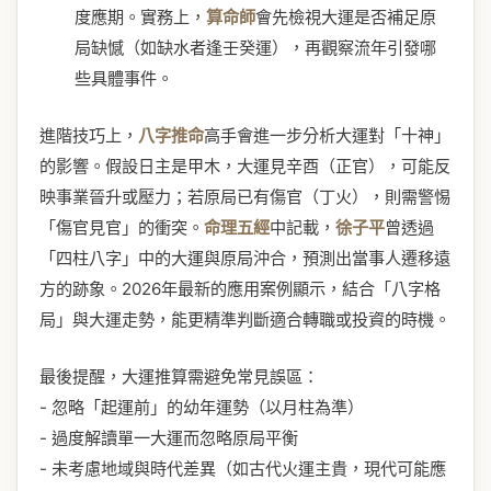
度應期。實務上，
算命師
會先檢視大運是否補足原
局缺憾（如缺水者逢壬癸運），再觀察流年引發哪
些具體事件。
進階技巧上，
八字推命
高手會進一步分析大運對「十神」
的影響。假設日主是甲木，大運見辛酉（正官），可能反
映事業晉升或壓力；若原局已有傷官（丁火），則需警惕
「傷官見官」的衝突。
命理五經
中記載，
徐子平
曾透過
「四柱八字」中的大運與原局沖合，預測出當事人遷移遠
方的跡象。2026年最新的應用案例顯示，結合「八字格
局」與大運走勢，能更精準判斷適合轉職或投資的時機。
最後提醒，大運推算需避免常見誤區：
- 忽略「起運前」的幼年運勢（以月柱為準）
- 過度解讀單一大運而忽略原局平衡
- 未考慮地域與時代差異（如古代火運主貴，現代可能應