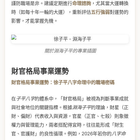
謹防職場是非。建議定期進行
命理諮詢
，尤其當大運轉換
時（如每十年一輪的大運），重新評估
五行強弱
對運勢的
影響，才能掌握先機。
關於淵海子平的專業插圖
財官格局事業運勢
財官格局事業運勢：徐子平八字命理中的職場密碼
在
子平八字
的體系中，「財官格局」被視為判斷事業成就
與社會地位的關鍵指標。根據
淵海子平
的理論，財星（正
財、偏財）代表收入與資源，官星（正官、七殺）則象徵
權力與管理能力，兩者搭配得宜時，往往能形成「財生
官、官護財」的良性循環。例如，2026年若你的
八字命