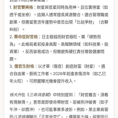
1.
財官雙美格
：財星與官星同時為用神，且位置得當（如
透干或坐祿）。這類人通常擅長資源整合，適合管理職或
創業，但需留意流年運勢中是否出現「比劫爭財」（合夥
糾紛）。
2.
棄命從財官格
：日主極弱而財官極旺，需「順勢而
為」。此格局者若投身高壓、高報酬領域（如科技業、投
資業），反而容易成功，但需避免硬扛責任導致健康問
題。
3.
傷官生財格
：以才華（傷官）創造財富（財星），適
合自由業、藝術工作者。2026年若逢食傷流年（如乙巳
年火旺），可把握曝光機會提升收入。
徐大升
在《
三命消息賦
》中特別提到：「財官雖吉，須看
有情無情。」意思是即使命帶財官，若被刑沖破害（如子
午沖、卯酉沖），也可能事業多波折。例如，某企業高管
的
八字排盤
顯示「正官坐空亡」，儘管能力強，卻常因公