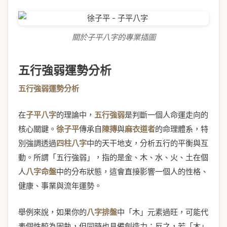
關於子平八字的專業插圖
五行強弱運勢分析
五行強弱運勢分析
在
子平八字
的理論中，
五行強弱
是判斷一個人命運走向的
核心關鍵。
徐子平
傳承自
陳摶
與
麻衣道者
的命理體系，特
別強調透過
四柱八字
中的天干地支，分析五行的平衡與互
動。所謂「五行強弱」，指的是金、木、水、火、土在個
人
八字命盤
中的分布狀態，這會直接影響一個人的性格、
健康、事業與流年運勢。
舉例來說，如果你的
八字排盤
中「木」元素過旺，可能代
表個性較為固執，但同時也具備創造力；反之，若「木」