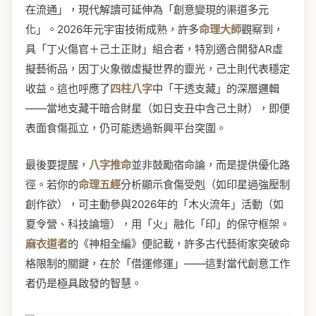
在流通」，現代解讀可延伸為「創意變現的渠道多元
化」。2026年元宇宙技術成熟，許多
命理大師
觀察到，
具「丁火傷官＋己土正財」組合者，特別適合開發AR虛
擬藝術品，因丁火象徵虛擬世界的靈光，己土則代表穩定
收益。這也呼應了
四柱八字
中「干透支藏」的深層邏輯
——當地支藏干暗合財星（如日支丑中含己土財），即便
表面食傷孤立，仍可能透過新興平台突圍。
最後要提醒，
八字推命
並非鼓勵宿命論，而是提供優化路
徑。若你的
命理五經
分析顯示食傷受剋（如印星過強壓制
創作欲），可主動參與2026年的「木火流年」活動（如
夏令營、科技論壇），用「火」融化「印」的保守框架。
麻衣道者
的《神相全編》便記載，許多古代藝術家突破命
格限制的關鍵，在於「借運修運」——這對當代創意工作
者仍是極具啟發的智慧。