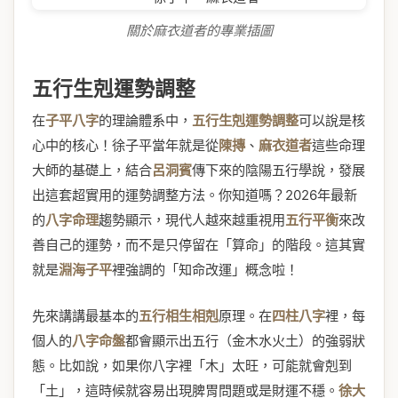
關於麻衣道者的專業插圖
五行生剋運勢調整
在
子平八字
的理論體系中，
五行生剋運勢調整
可以說是核
心中的核心！徐子平當年就是從
陳摶
、
麻衣道者
這些命理
大師的基礎上，結合
呂洞賓
傳下來的陰陽五行學說，發展
出這套超實用的運勢調整方法。你知道嗎？2026年最新
的
八字命理
趨勢顯示，現代人越來越重視用
五行平衡
來改
善自己的運勢，而不是只停留在「算命」的階段。這其實
就是
淵海子平
裡強調的「知命改運」概念啦！
先來講講最基本的
五行相生相剋
原理。在
四柱八字
裡，每
個人的
八字命盤
都會顯示出五行（金木水火土）的強弱狀
態。比如說，如果你八字裡「木」太旺，可能就會剋到
「土」，這時候就容易出現脾胃問題或是財運不穩。
徐大