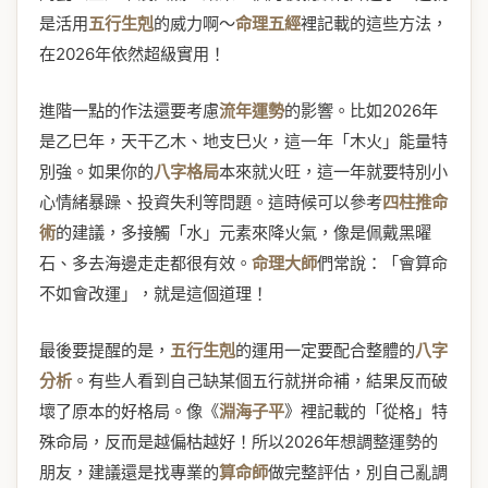
是活用
五行生剋
的威力啊～
命理五經
裡記載的這些方法，
在2026年依然超級實用！
進階一點的作法還要考慮
流年運勢
的影響。比如2026年
是乙巳年，天干乙木、地支巳火，這一年「木火」能量特
別強。如果你的
八字格局
本來就火旺，這一年就要特別小
心情緒暴躁、投資失利等問題。這時候可以參考
四柱推命
術
的建議，多接觸「水」元素來降火氣，像是佩戴黑曜
石、多去海邊走走都很有效。
命理大師
們常說：「會算命
不如會改運」，就是這個道理！
最後要提醒的是，
五行生剋
的運用一定要配合整體的
八字
分析
。有些人看到自己缺某個五行就拼命補，結果反而破
壞了原本的好格局。像《
淵海子平
》裡記載的「從格」特
殊命局，反而是越偏枯越好！所以2026年想調整運勢的
朋友，建議還是找專業的
算命師
做完整評估，別自己亂調