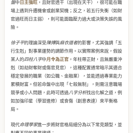
盤
中
日主強旺
，且財官透干（出現在天干），很可能在職
場上遇到升遷機會或創業契機；反之，若五行失衡（如財
官過旺而日主弱），則可能面臨壓力過大或決策失誤的風
險。
徐子平
的理論深受
陳摶
與
麻衣道者
的影響，尤其強調「五
行生剋」對事業運勢的調節作用。以實際案例來說，假設
某人的
四柱八字
中
月令為正官
，年柱帶正財，且無嚴重沖
剋（如劫財奪財或傷官見官），這種配置通常暗示其適合
穩定發展的職業（如公職、金融業），並能透過專業能力
累積財富。但若命盤中出現「七殺無制」，則需注意職場
競爭或小人問題，此時可透過
八字分析
找出化解之道，例
如加強印星（學習進修）或食傷（創意表達）來平衡格
局。
現代
命理學家
進一步將財官格局細分為以下常見類型，並
對應不同的事業建議：