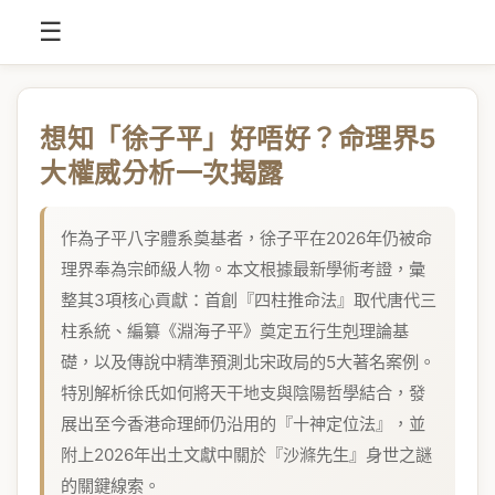
☰
想知「徐子平」好唔好？命理界5
大權威分析一次揭露
作為子平八字體系奠基者，徐子平在2026年仍被命
理界奉為宗師級人物。本文根據最新學術考證，彙
整其3項核心貢獻：首創『四柱推命法』取代唐代三
柱系統、編纂《淵海子平》奠定五行生剋理論基
礎，以及傳說中精準預測北宋政局的5大著名案例。
特別解析徐氏如何將天干地支與陰陽哲學結合，發
展出至今香港命理師仍沿用的『十神定位法』，並
附上2026年出土文獻中關於『沙滌先生』身世之謎
的關鍵線索。