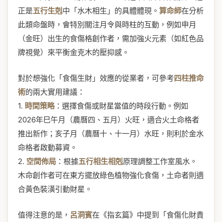
正是
五行生剋
中「水木相生」的具體體現。
算命師
在分析
此類命盤時，會特別關注月令與時柱的互動，例如申月
（金旺）出生的食傷格創作者，需加強火元素（如紅色品
牌視覺）來平衡金克木的壓抑感。
對於想強化「食傷生財」效應的從業者，可參考
四柱推命
術
的兩大實用建議：
1.
時間策略
：選擇食傷或財星當值的時段行動。例如
2026年巳午月（農曆四、五月）火旺，適合火土命格者
推出新作；亥子月（農曆十、十一月）水旺，則利於金水
命格者啟動募資。
2.
空間佈局
：根據
五行相生相剋
原理調整工作室風水。
木命創作者可在東方擺放綠色植物強化食傷，土命者則適
合黃色裝潢引動財星。
值得注意的是，
呂洞賓
在《指玄篇》中提到「食傷化財貴