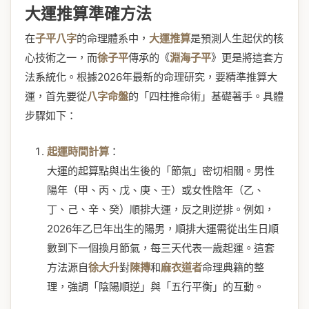
大運推算準確方法
在
子平八字
的命理體系中，
大運推算
是預測人生起伏的核
心技術之一，而
徐子平
傳承的《
淵海子平
》更是將這套方
法系統化。根據2026年最新的命理研究，要精準推算大
運，首先要從
八字命盤
的「四柱推命術」基礎著手。具體
步驟如下：
起運時間計算
：
大運的起算點與出生後的「節氣」密切相關。男性
陽年（甲、丙、戊、庚、壬）或女性陰年（乙、
丁、己、辛、癸）順排大運，反之則逆排。例如，
2026年乙巳年出生的陽男，順排大運需從出生日順
數到下一個換月節氣，每三天代表一歲起運。這套
方法源自
徐大升
對
陳摶
和
麻衣道者
命理典籍的整
理，強調「陰陽順逆」與「五行平衡」的互動。