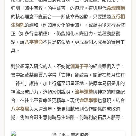
強調「煞中有救，凶中藏吉」的道理。這與現代
命理諮詢
的核心理念不謀而合——即使命帶凶煞，只要透過
五行相
生相剋
的調和（例如用火化解金煞），或藉由後天行為修
正（如多行善積德），仍能轉化人際阻力。這種動態觀
點，讓
八字算命
不只是宿命論，更成為個人成長的實用工
具。
對於想深入研究的人，不妨從
淵海子平
的經典案例入手。
書中記載某商賈八字帶「亡神」卻致富，關鍵在於月柱有
「祿神」護持，加上行運至印星旺地，使原本易招是非的
神煞反成助力。這類案例說明，
流年運勢
與神煞的時空配
合，往往比單看命盤更精準。現代
命理學家
也發現，結合
八字格局
與大運流年，能更細膩預測合作關係的成敗週
期，例如合夥生意何時易生嫌隙、何時利於拓展人脈等。