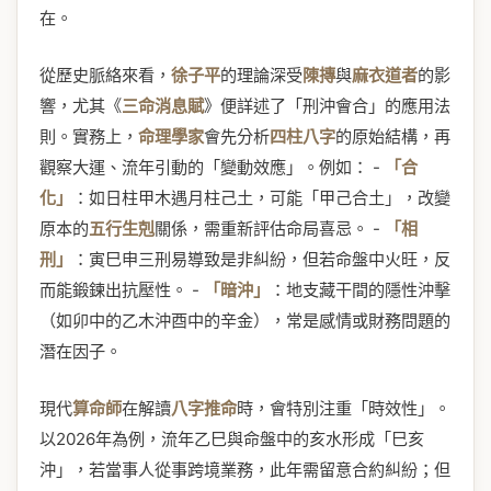
在。
從歷史脈絡來看，
徐子平
的理論深受
陳摶
與
麻衣道者
的影
響，尤其《
三命消息賦
》便詳述了「刑沖會合」的應用法
則。實務上，
命理學家
會先分析
四柱八字
的原始結構，再
觀察大運、流年引動的「變動效應」。例如： -
「合
化」
：如日柱甲木遇月柱己土，可能「甲己合土」，改變
原本的
五行生剋
關係，需重新評估命局喜忌。 -
「相
刑」
：寅巳申三刑易導致是非糾紛，但若命盤中火旺，反
而能鍛鍊出抗壓性。 -
「暗沖」
：地支藏干間的隱性沖擊
（如卯中的乙木沖酉中的辛金），常是感情或財務問題的
潛在因子。
現代
算命師
在解讀
八字推命
時，會特別注重「時效性」。
以2026年為例，流年乙巳與命盤中的亥水形成「巳亥
沖」，若當事人從事跨境業務，此年需留意合約糾紛；但