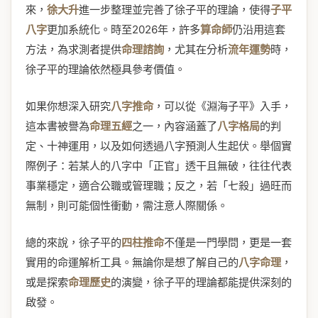
來，
徐大升
進一步整理並完善了徐子平的理論，使得
子平
八字
更加系統化。時至2026年，許多
算命師
仍沿用這套
方法，為求測者提供
命理諮詢
，尤其在分析
流年運勢
時，
徐子平的理論依然極具參考價值。
如果你想深入研究
八字推命
，可以從《淵海子平》入手，
這本書被譽為
命理五經
之一，內容涵蓋了
八字格局
的判
定、十神運用，以及如何透過八字預測人生起伏。舉個實
際例子：若某人的八字中「正官」透干且無破，往往代表
事業穩定，適合公職或管理職；反之，若「七殺」過旺而
無制，則可能個性衝動，需注意人際關係。
總的來說，徐子平的
四柱推命
不僅是一門學問，更是一套
實用的命運解析工具。無論你是想了解自己的
八字命理
，
或是探索
命理歷史
的演變，徐子平的理論都能提供深刻的
啟發。