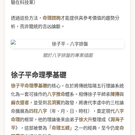
驗在科技業）
透過這些方法，
命理諮詢
才能提供具參考價值的趨勢分
析，而非籠統的吉凶論斷。
關於八字排盤的專業插圖
徐子平命理學基礎
徐子平命理學基礎
的核心，在於將傳統陰陽五行理論系統
化為一套可操作的
八字推命
體系。相傳徐子平師承
陳摶
與
麻衣道者
，並受到
呂洞賓
的啟發，將唐代李虛中的三柱論
命擴展為
四柱八字
（年、月、日、時柱），奠定現代
八字
命理
的框架。他的理論後來由弟子
徐大升
整理成《
淵海子
平
》，這部被譽為「
命理五經
」之一的經典，至今仍是
命