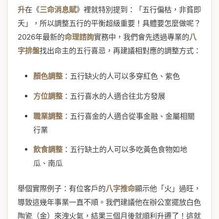
升
在《
三命消息賦
》裡就特別提到：「五行偏枯，非貧即
夭」，所以調整五行的平衡超級重要！具體要怎麼做呢？
2026年最新的
命理諮詢
實務中，我們會先透過專業的
八
字排盤
找出命主的五行喜忌，再建議相對應的調整方式：
顏色調整
：五行缺火的人可以多穿紅色、紫色
方位調整
：五行喜水的人適合往北方發展
職業調整
：五行喜金的人適合從事金融、金屬相關
行業
飲食調整
：五行缺土的人可以多吃黃色食物如地
瓜、南瓜
舉個實際例子：有位客戶的
八字推命
顯示他「火」過旺，
導致這幾年事業一直不順。我們建議他在辦公室擺放白色
陶瓷（金）來洩火氣，結果三個月後就順利升遷了！這就