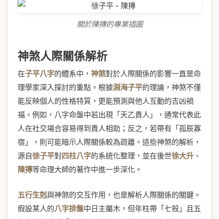
關於陳摶的專業插圖
神煞人際關係解析
在
子平八字
的體系中，
神煞
對於人際關係的影響一直是命
理學家深入探討的重點。根據
淵海子平
的理論，神煞不僅
能反映個人的性格特質，更能預測與他人互動的吉凶禍
福。例如，八字命盤中若出現「天乙貴人」，通常代表此
人在社交場合容易得到貴人相助；反之，若帶有「孤辰寡
宿」，則可能暗示人際關係較為疏離。這些神煞的解析，
源自
徐子平
對
四柱八字
的系統化整理，並在後世
徐大升
、
陳摶
等命理大師的著作中進一步深化。
五行生剋
與神煞的交互作用，也是解析人際關係的關鍵。
假設某人的
八字排盤
中日主屬木，但年柱帶「七殺」且五