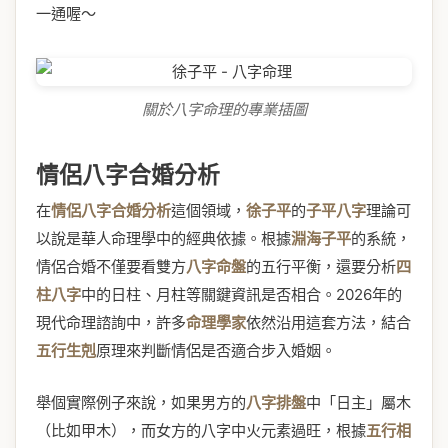
一通喔～
關於八字命理的專業插圖
情侶八字合婚分析
在
情侶八字合婚分析
這個領域，
徐子平
的
子平八字
理論可
以說是華人命理學中的經典依據。根據
淵海子平
的系統，
情侶合婚不僅要看雙方
八字命盤
的五行平衡，還要分析
四
柱八字
中的日柱、月柱等關鍵資訊是否相合。2026年的
現代命理諮詢中，許多
命理學家
依然沿用這套方法，結合
五行生剋
原理來判斷情侶是否適合步入婚姻。
舉個實際例子來說，如果男方的
八字排盤
中「日主」屬木
（比如甲木），而女方的八字中火元素過旺，根據
五行相