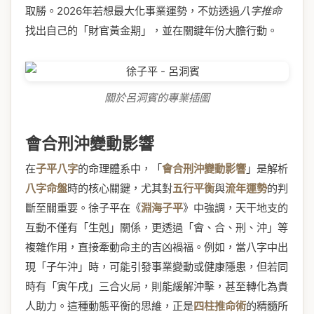
取勝。2026年若想最大化事業運勢，不妨透過
八字推命
找出自己的「財官黃金期」，並在關鍵年份大膽行動。
關於呂洞賓的專業插圖
會合刑沖變動影響
在
子平八字
的命理體系中，「
會合刑沖變動影響
」是解析
八字命盤
時的核心關鍵，尤其對
五行平衡
與
流年運勢
的判
斷至關重要。徐子平在《
淵海子平
》中強調，天干地支的
互動不僅有「生剋」關係，更透過「會、合、刑、沖」等
複雜作用，直接牽動命主的吉凶禍福。例如，當八字中出
現「子午沖」時，可能引發事業變動或健康隱患，但若同
時有「寅午戌」三合火局，則能緩解沖擊，甚至轉化為貴
人助力。這種動態平衡的思維，正是
四柱推命術
的精髓所