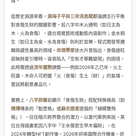
值。
從歷史淵源來看，
淵海子平
與
三命消息賦
都強調五行平衡
對食傷生財的關鍵影響。若八字中木火通明（如日主為
木、火為食傷），適合視覺藝術或動態內容創作；金水相
生（如日主為金、水為食傷）則利於音樂、程式開發等邏
輯與感性兼具的領域。
命理學家
徐大升曾指出，食傷過旺
卻無財星引導時，容易陷入「空有才華難變現」的困境，
此時需透過
流年運勢
調整——例如2026年乙巳年，火土
旺盛，木命人可把握「火（食傷）生土（財）」的氣場，
嘗試將創意產品化。
實務上，
八字排盤
若顯示「食傷生財」搭配特殊格局（如
陳摶
傳承的「魁罡格」或
麻衣道者
提倡的「蝴蝶雙飛
格」），往往暗示跨界整合的潛力。以當代案例來說，某
位台灣插畫家因八字中「壬水傷官生甲木偏財」，在
2024年轉型NFT創作後，2026年迎來國際合作機會，這