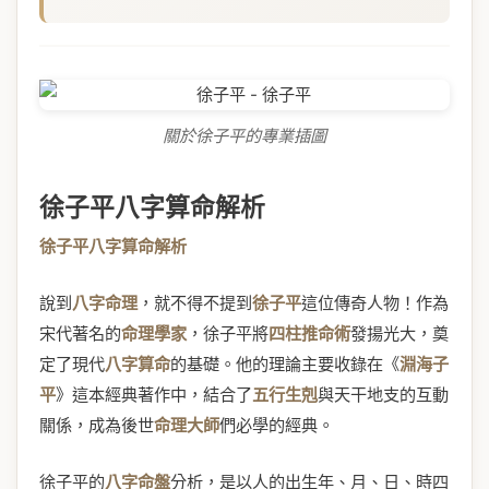
關於徐子平的專業插圖
徐子平八字算命解析
徐子平八字算命解析
說到
八字命理
，就不得不提到
徐子平
這位傳奇人物！作為
宋代著名的
命理學家
，徐子平將
四柱推命術
發揚光大，奠
定了現代
八字算命
的基礎。他的理論主要收錄在《
淵海子
平
》這本經典著作中，結合了
五行生剋
與天干地支的互動
關係，成為後世
命理大師
們必學的經典。
徐子平的
八字命盤
分析，是以人的出生年、月、日、時四