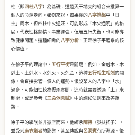
柱（即
四柱八字
）為基礎，透過天干地支的組合來推算一
個人的命運走向。舉例來說，如果你的
八字排盤
中「日
主」屬木，但四柱中火過旺，可能形成「木火通明」的格
局，代表性格熱情、事業運強，但若五行失衡，也可能導
致健康問題。這種細緻的
八字分析
，正是徐子平體系的核
心價值。
在徐子平的理論中，
五行平衡
是關鍵。例如，金剋木、木
剋土、土剋水、水剋火、火剋金，這種
五行相生相剋
的關
係，會直接影響一個人的運勢。假設某人的八字中「水」
過多，可能個性較為優柔寡斷，這時就需要透過「土」來
制衡，或是參考《
三命消息賦
》中的調候法則來改善運
勢。
徐子平的學說並非憑空而來，他師承
陳摶
（號扶搖子），
並受到
麻衣道者
的影響，甚至傳說與
呂洞賓
有所淵源。後