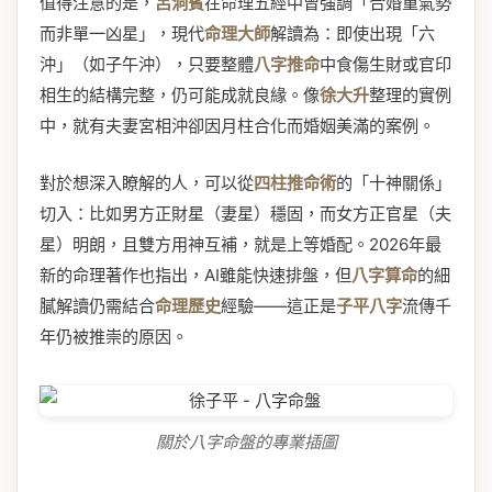
值得注意的是，
呂洞賓
在命理五經中曾強調「合婚重氣勢
而非單一凶星」，現代
命理大師
解讀為：即使出現「六
沖」（如子午沖），只要整體
八字推命
中食傷生財或官印
相生的結構完整，仍可能成就良緣。像
徐大升
整理的實例
中，就有夫妻宮相沖卻因月柱合化而婚姻美滿的案例。
對於想深入瞭解的人，可以從
四柱推命術
的「十神關係」
切入：比如男方正財星（妻星）穩固，而女方正官星（夫
星）明朗，且雙方用神互補，就是上等婚配。2026年最
新的命理著作也指出，AI雖能快速排盤，但
八字算命
的細
膩解讀仍需結合
命理歷史
經驗——這正是
子平八字
流傳千
年仍被推崇的原因。
關於八字命盤的專業插圖