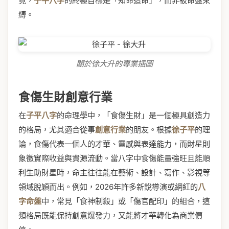
竟，
子平八字
的終極目標是「知命造命」，而非被命盤束
縛。
關於徐大升的專業插圖
食傷生財創意行業
在
子平八字
的命理學中，「食傷生財」是一個極具創造力
的格局，尤其適合從事
創意行業
的朋友。根據
徐子平
的理
論，食傷代表一個人的才華、靈感與表達能力，而財星則
象徵實際收益與資源流動。當八字中食傷能量強旺且能順
利生助財星時，命主往往能在藝術、設計、寫作、影視等
領域脫穎而出。例如，2026年許多新銳導演或網紅的
八
字命盤
中，常見「食神制殺」或「傷官配印」的組合，這
類格局既能保持創意爆發力，又能將才華轉化為商業價