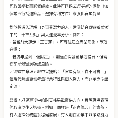
司政策變動而影響績效。此時可透過
五行平衡
的調整（如
佩戴五行補運飾品、選擇有利方位）來強化官星能量。
對於想深入理解自身事業潛力的人，建議結合
四柱推命術
中的「十神互動」與大運流年分析。例如：
- 若當前大運走「正官運」，可專注建立專業形象，爭取
升遷；
- 若流年遇到「偏財星」，則適合開發副業或投資，但需
搭配
命理諮詢
確認風險。
呂洞賓
在命理五經中曾提點：「官星有氣，貴不可言。」
但現代解讀更需考量行業特性與個人努力，而非單靠命盤
定論。
最後，
八字算命
中的財官格局雖提供方向，實際職場表現
仍取決於後天選擇。例如，同樣是「正官佩印」的命盤，
有人選擇公務體系穩健發展，有人則在企業中以策略能力