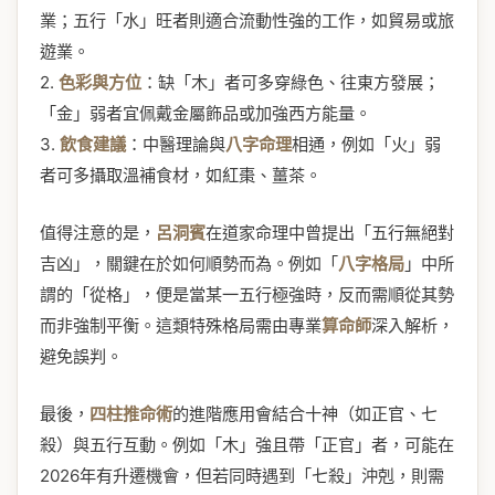
業；五行「水」旺者則適合流動性強的工作，如貿易或旅
遊業。
2.
色彩與方位
：缺「木」者可多穿綠色、往東方發展；
「金」弱者宜佩戴金屬飾品或加強西方能量。
3.
飲食建議
：中醫理論與
八字命理
相通，例如「火」弱
者可多攝取溫補食材，如紅棗、薑茶。
值得注意的是，
呂洞賓
在道家命理中曾提出「五行無絕對
吉凶」，關鍵在於如何順勢而為。例如「
八字格局
」中所
謂的「從格」，便是當某一五行極強時，反而需順從其勢
而非強制平衡。這類特殊格局需由專業
算命師
深入解析，
避免誤判。
最後，
四柱推命術
的進階應用會結合十神（如正官、七
殺）與五行互動。例如「木」強且帶「正官」者，可能在
2026年有升遷機會，但若同時遇到「七殺」沖剋，則需