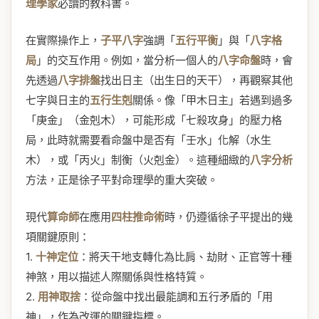
理學家
必讀的教科書。
在實際操作上，
子平八字
強調「
五行平衡
」與「
八字格
局
」的交互作用。例如，當分析一個人的
八字命盤
時，會
先透過
八字排盤
找出日主（出生日的天干），再觀察其他
七字與日主的
五行生剋
關係。像「甲木日主」若遇到過多
「庚金」（金剋木），可能形成「七殺攻身」的壓力格
局，此時就需要看命盤中是否有「壬水」化解（水生
木），或「丙火」制衡（火剋金）。這種細緻的
八字分析
方法，正是徐子平對命理學的重大突破。
現代
算命師
在應用
四柱推命術
時，仍遵循徐子平提出的幾
項關鍵原則：
1.
十神定位
：將天干地支轉化為比肩、劫財、正官等十種
神煞，用以描述人際關係與性格特質。
2.
用神取捨
：從命盤中找出最能調和五行矛盾的「用
神」，作為改運的關鍵指標。