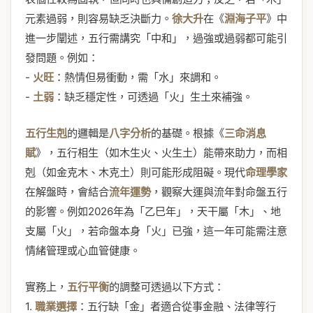
元素過弱，則容易缺乏決斷力。
徐大升
在《
淵海子平
》中
進一步闡述，五行需講究「中和」，過強或過弱都可能引
發問題。例如：
-
火旺
：熱情但易衝動，需「水」來調和。
-
土弱
：缺乏穩定性，可透過「火」生土來補強。
五行生剋
的邏輯是
八字分析
的基礎。根據《
三命消息
賦
》，五行相生（如木生火、火生土）能帶來助力，而相
剋（如金克木、木克土）則可能形成阻礙。現代
命理學家
在解盤時，會結合
流年運勢
，觀察大運與流年對命盤五行
的影響。例如2026年為「乙巳年」，天干屬「木」、地
支屬「火」，若命盤本身「火」已強，這一年可能需注意
情緒管理或心血管健康。
實務上，
五行平衡
的調整可透過以下方式：
1.
職業選擇
：五行缺「金」者適合從事金融、法律等行