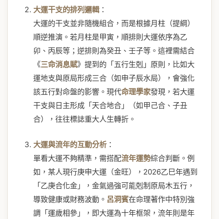
大運干支的排列邏輯
：
大運的干支並非隨機組合，而是根據月柱（提綱）
順逆推演。若月柱是甲寅，順排則大運依序為乙
卯、丙辰等；逆排則為癸丑、壬子等。這裡需結合
《
三命消息賦
》提到的「五行生剋」原則，比如大
運地支與原局形成三合（如申子辰水局），會強化
該五行對命盤的影響。現代
命理學家
發現，若大運
干支與日主形成「天合地合」（如甲己合、子丑
合），往往標誌重大人生轉折。
大運與流年的互動分析
：
單看大運不夠精準，需搭配
流年運勢
綜合判斷。例
如，某人現行庚申大運（金旺），2026乙巳年遇到
「乙庚合化金」，金氣過強可能剋制原局木五行，
導致健康或財務波動。
呂洞賓
在命理著作中特別強
調「運歲相參」，即大運為十年框架，流年則是年