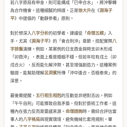
若八字原局有申金，則可能構成「巳申合水」，將沖擊轉
為合作機會。這種細膩的辨證，正是
徐大升
在《
淵海子
平
》中提倡的「動靜參看」原則。
對於想深入
八字分析
的初學者，建議從「
命理五經
」入
手，尤其《
淵海子平
》的「會合刑沖」章節，搭配實際
八
字排盤
演練。例如，某案例的日支酉金與時支卯木形成
「卯酉沖」，表面上看是婚姻不穩，但若年柱有戌土（卯
戌合火），反而能化解沖煞，甚至增強創造力。這種案例
驗證，能幫助理解
呂洞賓
所傳「沖中逢合，否極泰來」的
深意。
最後需提醒，
五行相生相剋
的互動並非絕對吉凶。例如
「午午自刑」可能導致自我矛盾，但對於藝術工作者，這
種內在張力反而是靈感來源。
命理諮詢
時，需綜合評估當
事人的
八字格局
與現實環境，避免機械化套用規則。畢