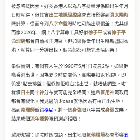
被忽略嘅因素。好多香港人以為八字排盤淨係睇出生年月
日時就得，但其實
出生地嘅經緯度
會直接影響到
真太陽時
嘅計算，從而令到
八字命盤
嘅時柱可能出現偏差！尤其係
而家2026年，網上八字算命工具好似
徐子平
或者
徐子平
命理網
都會自動校正時區，但如果你當年出生喺新疆同香
港，就算同一分鐘出世，個命盤都可能完全唔同架！
舉個實例：有個客人生於1990年5月1日凌晨2點，如果佢
喺香港出世，因為夏令時間關係，實際要扣返1個鐘，即
係當1點去排盤；但假如佢喺台北出世，就唔使調整。咁
樣個
日主
同
十神
分布就可能完全唔同，連帶
喜用神
嘅取用
都會有變化。我見過唔少case就係因為冇校正出生地，
搞到
命理師
斷錯
格局
，將一個
身強
嘅八字當成
身弱
去睇，
結果成個
流年運勢
嘅預測都錯晒！
進階知識
：除咗時區問題，出生地嘅
氣候環境
都會影響
五