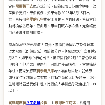
會用
陽曆轉干支
嘅方式計算，因為陽曆日期國際通用，誤
差機會更細。舉個實例：如果你係2026年3月15日出
世，直接用
科學的八字
排盤工具輸入呢個日期，系統會自
動轉換成乙巳年、己卯月、甲申日嘅八字命盤，完全唔使
自己查萬年曆咁麻煩。
點解陽曆計法更精準？
首先，紫微鬥數同八字都係建基
於太陽曆（即係陽曆）嘅節氣分界。例如2026年立春係2
月3日，如果喺立春前出世，就算陽曆係2月2日都仍然屬
甲辰年；但若果用農曆計，可能仲停留喺臘月，容易搞錯
年柱。而家流行嘅
科學斷八字
app如無敵律數，就係靠
GPS定位同精確天文數據，自動判斷節氣切換時辰，連出
生地嘅時區差異都計埋，比傳統人手排盤準確度提升30%
以上。
實戰陽曆轉
八字命盤
步驟
： 1.
確認出生時區
：香港用