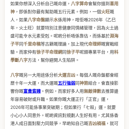
如果你想深入分析自己嘅命運，
八字算命
會幫你搵到
喜用
神
，即係對你最有幫助嘅五行元素。例如，一個
火旺
嘅
人，如果
八字命盤
顯示
水
係用神，咁佢喺2026年（乙巳
年，火土旺）就要特別注意健康同情緒管理，因為火土過
盛可能令水元素受剋。呢啲分析唔係靠估，而係基於
淵海
子平
同
千里命稿
等古籍嘅理論，加上現代
命理師
嘅實戰經
驗。而家仲有
徐子平命理網
同
徐子平
呢類專業平台，用
科
學斷八字
方法，幫你避開人生陷阱。
八字
嘅另一大用途係分析
大運吉凶
。每個人嘅命盤都會經
歷十年一大運，而大運嘅
五行強弱
同
神煞
組合，會直接影
響你嘅
富貴貧賤
。例如，而家好多人用
無敵律數
去推算邊
年容易破財或升職。如果你嘅大運正行「正官」運，
2026年可能係事業突破期；但如果行「七殺」運，就要
小心小人同意外。呢啲資訊對規劃人生好有用，尤其係香
港人成日面對壓力同競爭，早啲知自己嘅
吉凶禍福
，就可