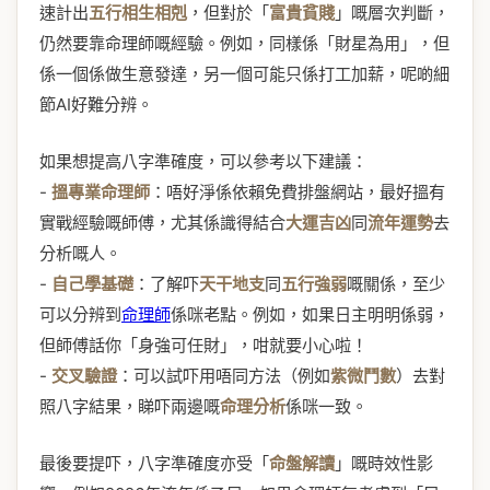
速計出
五行相生相剋
，但對於「
富貴貧賤
」嘅層次判斷，
仍然要靠命理師嘅經驗。例如，同樣係「財星為用」，但
係一個係做生意發達，另一個可能只係打工加薪，呢啲細
節AI好難分辨。
如果想提高八字準確度，可以參考以下建議：
-
搵專業命理師
：唔好淨係依賴免費排盤網站，最好搵有
實戰經驗嘅師傅，尤其係識得結合
大運吉凶
同
流年運勢
去
分析嘅人。
-
自己學基礎
：了解吓
天干地支
同
五行強弱
嘅關係，至少
可以分辨到
命理師
係咪老點。例如，如果日主明明係弱，
但師傅話你「身強可任財」，咁就要小心啦！
-
交叉驗證
：可以試吓用唔同方法（例如
紫微鬥數
）去對
照八字結果，睇吓兩邊嘅
命理分析
係咪一致。
最後要提吓，八字準確度亦受「
命盤解讀
」嘅時效性影