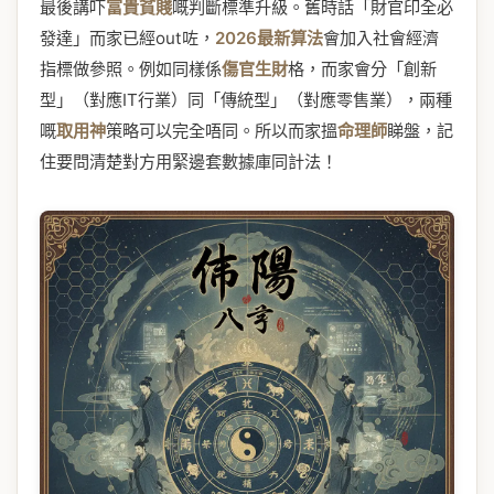
最後講吓
富貴貧賤
嘅判斷標準升級。舊時話「財官印全必
發達」而家已經out咗，
2026最新算法
會加入社會經濟
指標做參照。例如同樣係
傷官生財
格，而家會分「創新
型」（對應IT行業）同「傳統型」（對應零售業），兩種
嘅
取用神
策略可以完全唔同。所以而家搵
命理師
睇盤，記
住要問清楚對方用緊邊套數據庫同計法！