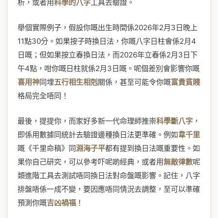
析，或者用
科學的八字
工具去驗證。
舉個實際例子，假設你嘅出生時間係2026年2月3日晚上
11點30分。如果按子時換日法，你嘅八字日柱會係2月4
日嘅；但如果按立春換日法，而2026年立春係2月3日下
午4點，咁你嘅日柱就係2月3日嘅。呢個差別會影響你嘅
喜用神
同埋
五行相生相剋
關係，甚至可能令你嘅
富貴貧賤
格局完全唔同！
最後，提提你，而家好多新一代命理師推崇
科學斷八字
，
即係用數據同統計去驗證邊種換日法更準確。例如
韋千里
嘅《千里命稿》同
淵海子平
都有提到換日法嘅重要性。如
果你自己研究，可以參考吓呢啲經典，或者用
無敵律數
呢
類進階工具去測試唔同換日法對命盤嘅影響。記住，八字
排盤唔係一成不變，要因應唔同情況去調整，至可以準確
預測你嘅
吉凶禍福
！