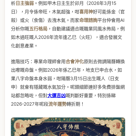
析
日主強弱
。例如甲木日主生於卯月（2026年3月15
日），月令係帝旺，木氣超強，咁
喜用神
好可能係金（官
殺）或火（食傷）去洩木氣。而家
命理諮詢
平台仲會用AI
分析你嘅
五行格局
，自動建議適合嘅職業同風水佈局，例
如木過旺嘅人2026年流年逢乙巳（火旺），適合發展文
化創意產業。
進階技巧：專業命理師會用
合會沖化
原則去微調陽曆轉換
出嚟嘅命盤。例如2026年係乙巳年，地支巳申合水，如
果八字命盤本身水弱，咁陽曆3月15日出生嘅人（日支
申）就會有隱藏嘅水氣加分。呢類細節連好多免費排盤網
站都忽略咗，但對
大運吉凶
嘅判斷好重要，特別係睇
2026-2027年呢段
流年運勢
轉折期！