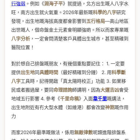
行強弱
。例如《
淵海子平
》就提過，北方出生嘅人八字水
旺，南方出生就火氣重。2026年最新嘅
科學的八字
研究
發現，出生地嘅海拔高度都會影響到
五行格局
—高山地區
出世嘅人，個命盤金土元素會明顯強啲。所以而家專業嘅
八字分析
，一定會問清楚客戶具體出生城市，甚至精確到
醫院位置！
對於想自己排盤嘅朋友，有幾個重點要記住： 1. 一定要
提供
出生地
同
具體時間
（最好精確到分鐘） 2. 用
科學斷
八字
工具時，記得開啟「真太陽時校正」功能 3. 如果移
民或者搬過屋，要同
命理諮詢
師講明，因為
大運吉凶
會受
地域五行影響 4. 參考《
千里命稿
》入面
韋千里
嘅講法，
出生地附近有冇大型水體（如維港）都會改變
神煞
嘅作用
力
而家2026年最準嘅做法，係用
無敵律數
呢類進階排盤系