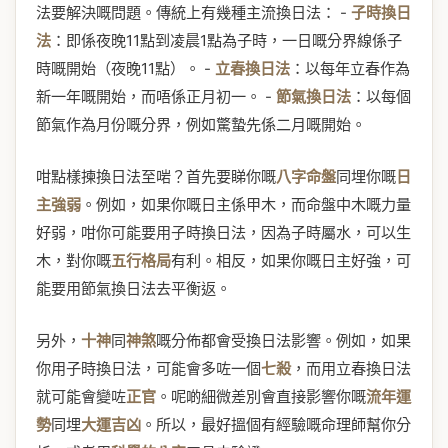
法要解決嘅問題。傳統上有幾種主流換日法： -
子時換日
法
：即係夜晚11點到凌晨1點為子時，一日嘅分界線係子
時嘅開始（夜晚11點）。 -
立春換日法
：以每年立春作為
新一年嘅開始，而唔係正月初一。 -
節氣換日法
：以每個
節氣作為月份嘅分界，例如驚蟄先係二月嘅開始。
咁點樣揀換日法至啱？首先要睇你嘅
八字命盤
同埋你嘅
日
主強弱
。例如，如果你嘅日主係甲木，而命盤中木嘅力量
好弱，咁你可能要用子時換日法，因為子時屬水，可以生
木，對你嘅
五行格局
有利。相反，如果你嘅日主好強，可
能要用節氣換日法去平衡返。
另外，
十神
同
神煞
嘅分佈都會受換日法影響。例如，如果
你用子時換日法，可能會多咗一個
七殺
，而用立春換日法
就可能會變咗
正官
。呢啲細微差別會直接影響你嘅
流年運
勢
同埋
大運吉凶
。所以，最好搵個有經驗嘅命理師幫你分