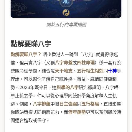
關於五行的專業插圖
點解要睇八宇
點解要睇八宇？
唔少香港人一聽到「八字」就覺得係迷
信，但其實八字（又稱
八字命盤
或
四柱命理
）係一套有系
統嘅命理學問，結合咗
天干地支
、
五行相生相剋
同
十神
等
理論，可以幫你了解自己嘅性格、事業、感情同健康趨
勢。2026年嘅今日，連
科學的八字
研究都證明，八字唔
單止係玄學，仲可以從心理學同統計學角度解釋人生軌
跡。例如，
八字排盤
中嘅
日主強弱
同
五行格局
，直接影響
你嘅決策模式同適應能力，而
流年運勢
更可以預測邊段時
間適合進取或保守。