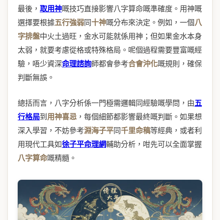
最後，
取用神
嘅技巧直接影響八字算命嘅準確度。用神嘅
選擇要根據
五行強弱
同
十神
嘅分布來決定。例如，一個
八
字排盤
中火土過旺，金水可能就係用神；但如果金水本身
太弱，就要考慮從格或特殊格局。呢個過程需要豐富嘅經
驗，唔少資深
命理諮詢
師都會參考
合會沖化
嘅規則，確保
判斷無誤。
總括而言，八字分析係一門極需邏輯同經驗嘅學問，由
五
行格局
到
用神喜忌
，每個細節都影響最終嘅判斷。如果想
深入學習，不妨參考
淵海子平
同
千里命稿
等經典，或者利
用現代工具如
徐子平命理網
輔助分析，咁先可以全面掌握
八字算命
嘅精髓。