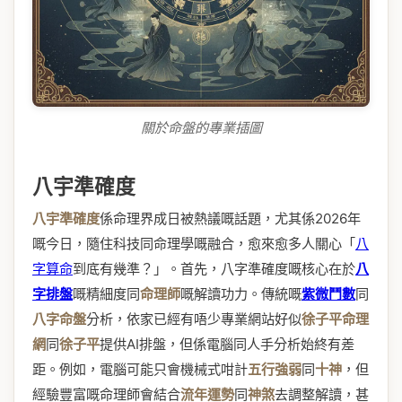
關於命盤的專業插圖
八宇準確度
八宇準確度
係命理界成日被熱議嘅話題，尤其係2026年
嘅今日，隨住科技同命理學嘅融合，愈來愈多人關心「
八
字算命
到底有幾準？」。首先，八字準確度嘅核心在於
八
字排盤
嘅精細度同
命理師
嘅解讀功力。傳統嘅
紫微鬥數
同
八字命盤
分析，依家已經有唔少專業網站好似
徐子平命理
網
同
徐子平
提供AI排盤，但係電腦同人手分析始終有差
距。例如，電腦可能只會機械式咁計
五行強弱
同
十神
，但
經驗豐富嘅命理師會結合
流年運勢
同
神煞
去調整解讀，甚