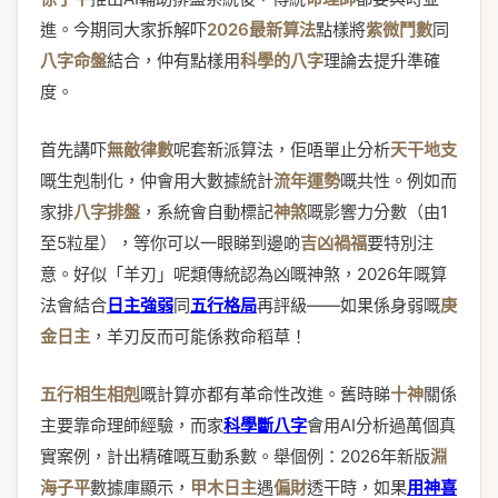
進。今期同大家拆解吓
2026最新算法
點樣將
紫微鬥數
同
八字命盤
結合，仲有點樣用
科學的八字
理論去提升準確
度。
首先講吓
無敵律數
呢套新派算法，佢唔單止分析
天干地支
嘅生剋制化，仲會用大數據統計
流年運勢
嘅共性。例如而
家排
八字排盤
，系統會自動標記
神煞
嘅影響力分數（由1
至5粒星），等你可以一眼睇到邊啲
吉凶禍福
要特別注
意。好似「羊刃」呢類傳統認為凶嘅神煞，2026年嘅算
法會結合
日主強弱
同
五行格局
再評級——如果係身弱嘅
庚
金日主
，羊刃反而可能係救命稻草！
五行相生相剋
嘅計算亦都有革命性改進。舊時睇
十神
關係
主要靠命理師經驗，而家
科學斷八字
會用AI分析過萬個真
實案例，計出精確嘅互動系數。舉個例：2026年新版
淵
海子平
數據庫顯示，
甲木日主
遇
偏財
透干時，如果
用神喜