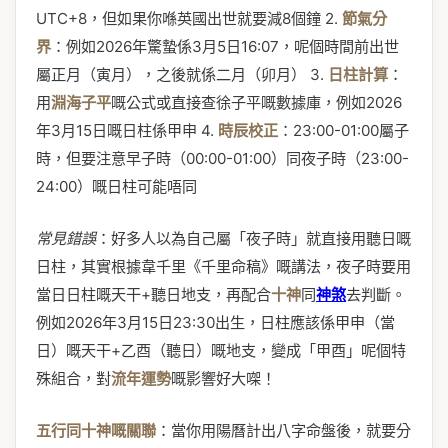
UTC+8，但如果你喺英國出世就要減8個鐘 2.
節氣分
界
：例如2026年驚蟄係3月5日16:07，呢個時間前出世
屬正月（寅月），之後就係二月（卯月） 3.
日柱計算
：
用
淵海子平
嘅公式或直接查徐子平嘅數據庫，例如2026
年3月15日嘅日柱係甲申 4.
時辰校正
：23:00-01:00屬子
時，但要注意早子時（00:00-01:00）同夜子時（23:00-
24:00）嘅日柱可能唔同
常見錯誤
：好多人以為自己屬「夜子時」就直接用聽日嘅
日柱，其實根據韋千里《千里命稿》嘅講法，夜子時要用
當日日柱嘅天干+聽日地支，再配合
十神
同
神煞
去判斷。
例如2026年3月15日23:30出生，日柱應該係甲申（當
日）嘅天干+乙酉（聽日）嘅地支，變成「甲酉」呢個特
殊組合，對
流年運勢
嘅影響好大㗎！
五行同十神嘅關聯
：當你用陽曆計出八字命盤後，就要分