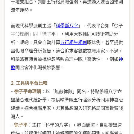
干地支組合，判斷五行格局嘅強弱，再透過大運吉凶預測
流年運勢。
而現代科學派則主張「
科學斷八字
」，代表平台如「徐子
平命理網」同「徐子平」，利用大數據同AI技術輔助分
析。呢啲工具會自動計算
五行相生相剋
嘅比例，甚至提供
量化嘅命理分析報告，適合追求客觀數據嘅用家。不過，
科學派有時會被批評忽略咗命理中嘅「靈活性」，例如
神
煞
同合會沖化嘅微妙影響。
2. 工具與平台比較
-
徐子平命理網
：以「無敵律數」聞名，特點係將八字命
盤結合現代統計學，提供精準嘅五行強弱分析同用神喜忌
建議。適合進階用家，尤其係想深入研究格局同富貴貧賤
嘅人。
-
徐子平
：主打「科學的八字」，界面簡潔，自動排盤速
度快，並提供詳細嘅十神解讀同流年運勢預測。初學者友