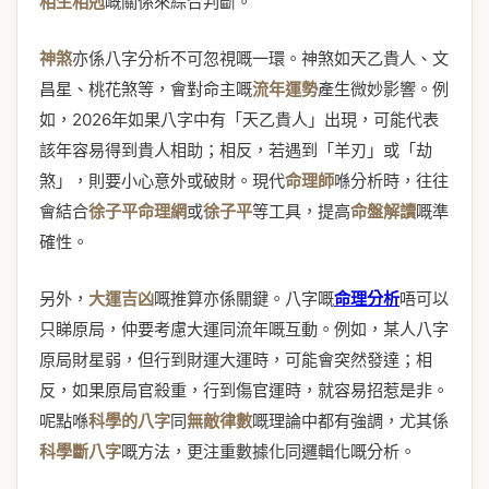
相生相剋
嘅關係來綜合判斷。
神煞
亦係八字分析不可忽視嘅一環。神煞如天乙貴人、文
昌星、桃花煞等，會對命主嘅
流年運勢
產生微妙影響。例
如，2026年如果八字中有「天乙貴人」出現，可能代表
該年容易得到貴人相助；相反，若遇到「羊刃」或「劫
煞」，則要小心意外或破財。現代
命理師
喺分析時，往往
會結合
徐子平命理網
或
徐子平
等工具，提高
命盤解讀
嘅準
確性。
另外，
大運吉凶
嘅推算亦係關鍵。八字嘅
命理分析
唔可以
只睇原局，仲要考慮大運同流年嘅互動。例如，某人八字
原局財星弱，但行到財運大運時，可能會突然發達；相
反，如果原局官殺重，行到傷官運時，就容易招惹是非。
呢點喺
科學的八字
同
無敵律數
嘅理論中都有強調，尤其係
科學斷八字
嘅方法，更注重數據化同邏輯化嘅分析。