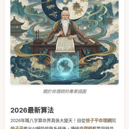
關於命理師的專業插圖
2026最新算法
2026年嘅八字算命界真係大變天！自從
徐子平命理網
同
徐子平
推出AI輔助排盤系統後，傳統
命理師
都要與時並