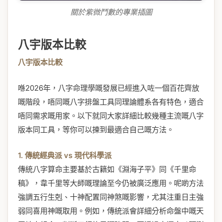
關於紫微鬥數的專業插圖
八宇版本比較
八宇版本比較
喺2026年，八字命理學嘅發展已經進入咗一個百花齊放
嘅階段，唔同嘅八字排盤工具同理論體系各有特色，適合
唔同需求嘅用家。以下就同大家詳細比較幾種主流嘅八字
版本同工具，等你可以揀到最適合自己嘅方法。
1. 傳統經典派 vs 現代科學派
傳統八字算命主要基於古籍如《淵海子平》同《千里命
稿》，韋千里等大師嘅理論至今仍被廣泛應用。呢啲方法
強調五行生剋、十神配置同神煞嘅影響，尤其注重日主強
弱同喜用神嘅取用。例如，傳統派會詳細分析命盤中嘅天