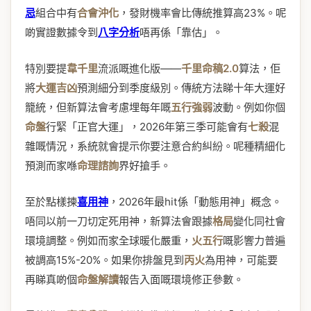
忌
組合中有
合會沖化
，發財機率會比傳統推算高23%。呢
啲實證數據令到
八字分析
唔再係「靠估」。
特別要提
韋千里
流派嘅進化版——
千里命稿2.0
算法，佢
將
大運吉凶
預測細分到季度級別。傳統方法睇十年大運好
籠統，但新算法會考慮埋每年嘅
五行強弱
波動。例如你個
命盤
行緊「正官大運」，2026年第三季可能會有
七殺
混
雜嘅情況，系統就會提示你要注意合約糾紛。呢種精細化
預測而家喺
命理諮詢
界好搶手。
至於點樣揀
喜用神
，2026年最hit係「動態用神」概念。
唔同以前一刀切定死用神，新算法會跟據
格局
變化同社會
環境調整。例如而家全球暖化嚴重，
火五行
嘅影響力普遍
被調高15%-20%。如果你排盤見到
丙火
為用神，可能要
再睇真啲個
命盤解讀
報告入面嘅環境修正參數。