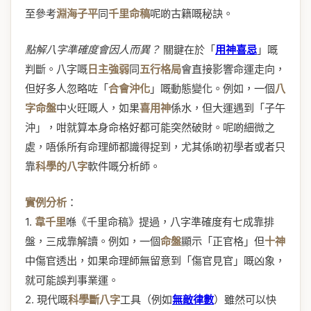
至參考
淵海子平
同
千里命稿
呢啲古籍嘅秘訣。
點解八字準確度會因人而異？
關鍵在於「
用神喜忌
」嘅
判斷。八字嘅
日主強弱
同
五行格局
會直接影響命運走向，
但好多人忽略咗「
合會沖化
」嘅動態變化。例如，一個
八
字命盤
中火旺嘅人，如果
喜用神
係水，但大運遇到「子午
沖」，咁就算本身命格好都可能突然破財。呢啲細微之
處，唔係所有命理師都識得捉到，尤其係啲初學者或者只
靠
科學的八字
軟件嘅分析師。
實例分析
：
1.
韋千里
喺《千里命稿》提過，八字準確度有七成靠排
盤，三成靠解讀。例如，一個
命盤
顯示「正官格」但
十神
中傷官透出，如果命理師無留意到「傷官見官」嘅凶象，
就可能誤判事業運。
2. 現代嘅
科學斷八字
工具（例如
無敵律數
）雖然可以快