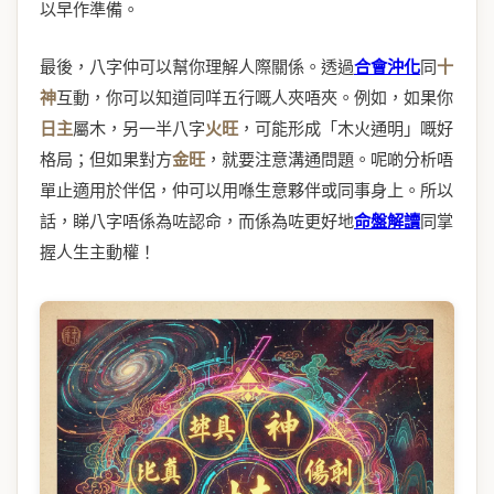
以早作準備。
最後，八字仲可以幫你理解人際關係。透過
合會沖化
同
十
神
互動，你可以知道同咩五行嘅人夾唔夾。例如，如果你
日主
屬木，另一半八字
火旺
，可能形成「木火通明」嘅好
格局；但如果對方
金旺
，就要注意溝通問題。呢啲分析唔
單止適用於伴侶，仲可以用喺生意夥伴或同事身上。所以
話，睇八字唔係為咗認命，而係為咗更好地
命盤解讀
同掌
握人生主動權！