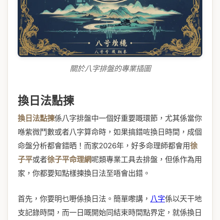
關於八字排盤的專業插圖
換日法點揀
換日法點揀
係八字排盤中一個好重要嘅環節，尤其係當你
喺紫微鬥數或者八字算命時，如果搞錯咗換日時間，成個
命盤分析都會錯晒！而家2026年，好多命理師都會用
徐
子平
或者
徐子平命理網
呢類專業工具去排盤，但係作為用
家，你都要知點樣揀換日法至唔會出錯。
首先，你要明乜嘢係換日法。簡單嚟講，
八字
係以天干地
支記錄時間，而一日嘅開始同結束時間點界定，就係換日