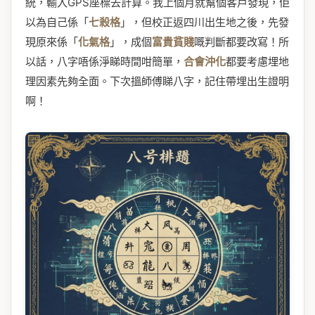
統，輸入GPS座標去計算。我上個月就幫個客戶發現，佢
以為自己係「
七殺格
」，但校正返四川出生地之後，先發
現原來係「
化氣格
」，成個
富貴貧賤
嘅判斷都要改寫！所
以話，八字唔係淨睇時間咁簡單，
合會沖化
都要考慮埋地
理因素先夠全面。下次搵師傅睇八字，記住帶埋出生證明
啊！