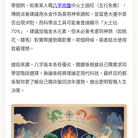
舉個例，如果某人嘅
八字命盤
中火土過旺（五行失衡），
傳統派會建議用水金作為喜用神來調和，並留意大運中是
否出現沖剋。而科學派工具可能會直接顯示「火土佔
70%」，建議加強金水元素，但未必會考慮到神煞（如桃
花、驛馬）對實際運勢嘅影響。呢個時候，兩者結合使用
就最理想。
總括來講，八字版本各有優劣，關鍵係根據自己嘅需求同
學習階段選擇。無論係經典理論定現代科技，最終目的都
係幫你更了解自己嘅命盤同流年運勢，做出更明智嘅人生
決策。