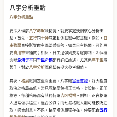
八宇分析重點
八宇分析重點
要深入理解
八字命盤
嘅精髓，就要掌握幾個核心分析重
點。首先，
五行
同
十神
嘅互動係基礎中嘅基礎。例如，
日
主強弱
直接影響命主嘅整體運勢，如果日主過弱，可能需
要
喜用神
來補救；相反，日主過強則要考慮抑制。呢個概
念喺
淵海子平
同
千里命稿
都有詳細論述，尤其係
韋千里
嘅
著作，對於
八字分析
嘅邏輯有極大參考價值。
其次，
格局
嘅判定至關重要。八字嘅
富貴貧賤
，好大程度
取決於格局高低。常見嘅格局包括正官格、七殺格、正印
格等，每種格局都有其獨特嘅
吉凶禍福
。例如，正官格嘅
人通常做事穩重，適合公職；而七殺格嘅人則可能較為進
取，適合創業。不過，格局唔係單獨存在，仲要配合
五行