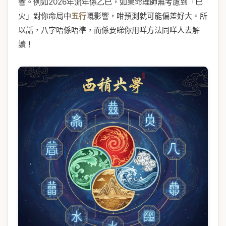
響。例如2026年流年係乙巳，如果命理師無考慮到「巳
火」對你命局中
五行
嘅影響，咁預測就可能偏差好大。所
以話，八字唔係唔準，而係要睇你用咩方法同咩人去解
讀！