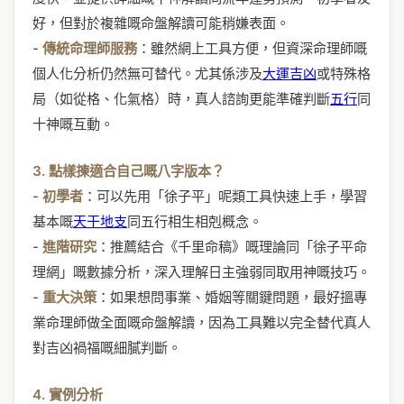
好，但對於複雜嘅命盤解讀可能稍嫌表面。
-
傳統命理師服務
：雖然網上工具方便，但資深命理師嘅
個人化分析仍然無可替代。尤其係涉及
大運吉凶
或特殊格
局（如從格、化氣格）時，真人諮詢更能準確判斷
五行
同
十神嘅互動。
3. 點樣揀適合自己嘅八字版本？
-
初學者
：可以先用「徐子平」呢類工具快速上手，學習
基本嘅
天干地支
同五行相生相剋概念。
-
進階研究
：推薦結合《千里命稿》嘅理論同「徐子平命
理網」嘅數據分析，深入理解日主強弱同取用神嘅技巧。
-
重大決策
：如果想問事業、婚姻等關鍵問題，最好搵專
業命理師做全面嘅命盤解讀，因為工具難以完全替代真人
對吉凶禍福嘅細膩判斷。
4. 實例分析