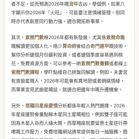
者不足，從而預測2026年嘅
流年
吉凶。舉個例，如果八
字顯示你2026年「火旺」，可能要注意情緒管理，但同
時亦代表創意同行動力強，適合開拓新事業。
其次，
紫微鬥數
喺2026年都有新發展，尤其係
紫微命盤
嘅解讀更加個人化。唔少
算命師
會結合
奇門遁甲
嘅技術，
幫你分析邊個月份最利投資，或者邊個季度容易遇到桃
花。免費資源方面，可以參考一啲
紫微鬥數書籍
或者線上
紫微鬥數課程
，學吓點樣自己排盤同解讀。例如，夫妻宮
有貪狼星嘅人，2026年可能會有異地戀或者網絡情緣，
而事業宮見武曲星嘅話，就適合把握年中嘅升遷機會。
另外，
塔羅
同
星座愛情
分析都係年輕人熱門選擇。2026
年星座運勢會重點睇木星同土星嘅相位，例如雙子座可能
因為木星入命而人緣大開，而摩羯座就要留意土星逆行帶
嚟嘅工作壓力。免費塔羅網站通常提供每日一抽服務，簡