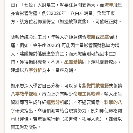
軍」「七殺」入財帛宮，就要注意開支過大。而
流年
飛星
亦會影響財運，例如2026年「八白左輔星」飛臨正東
方，該方位若佈置得宜（如擺放聚寶盆），可催旺正財。
除咗傳統命理工具，年輕人亦鍾意結合
塔羅
或
星座
睇財
運。例如，金牛座2026年可能因土星影響而財務壓力增
大，建議提前儲備應急資金；而天蠍座則可能因木星加
持，獲得偏財機會。不過，
星座愛情
同財運嘅關聯較弱，
建議以
八字分析
為主，星座為輔。
如果想深入學習自己分析，可以參考
紫微鬥數書籍
或報讀
八字教學課程
。市面上亦有唔少
命理工具軟體
，輸入出生
資料即可生成詳細
運勢分析
報告。不過要留意，
科學的八
字
研究指出，命理預測需結合現實努力，例如即使命格顯
示財運佳，若無實際行動（如進修、拓展人脈），都難以
實現財務突破。