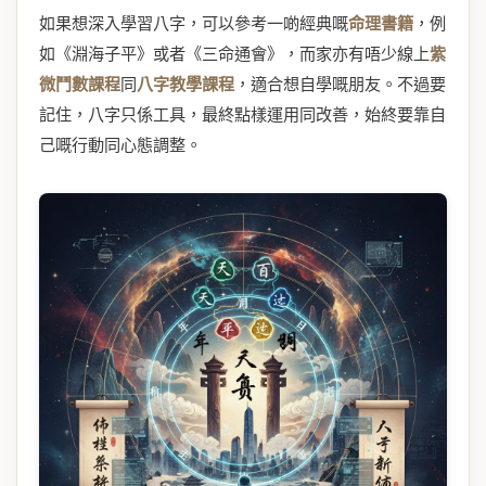
如果想深入學習八字，可以參考一啲經典嘅
命理書籍
，例
如《淵海子平》或者《三命通會》，而家亦有唔少線上
紫
微鬥數課程
同
八字教學課程
，適合想自學嘅朋友。不過要
記住，八字只係工具，最終點樣運用同改善，始終要靠自
己嘅行動同心態調整。