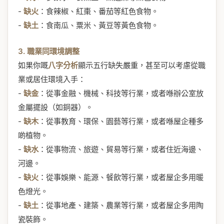
-
缺火
：食辣椒、紅棗、番茄等紅色食物。
-
缺土
：食南瓜、粟米、黃豆等黃色食物。
3. 職業同環境調整
如果你嘅
八字分析
顯示五行缺失嚴重，甚至可以考慮從職
業或居住環境入手：
-
缺金
：從事金融、機械、科技等行業，或者喺辦公室放
金屬擺設（如銅器）。
-
缺木
：從事教育、環保、園藝等行業，或者喺屋企種多
啲植物。
-
缺水
：從事物流、旅遊、貿易等行業，或者住近海邊、
河邊。
-
缺火
：從事娛樂、能源、餐飲等行業，或者屋企多用暖
色燈光。
-
缺土
：從事地產、建築、農業等行業，或者屋企多用陶
瓷裝飾。