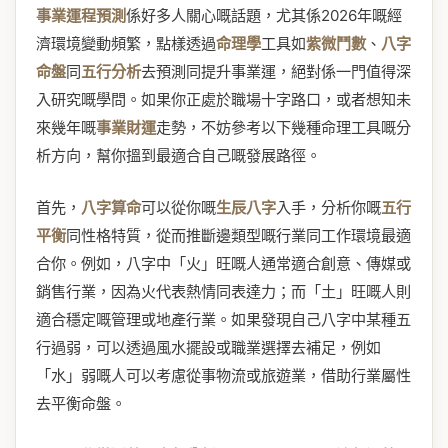
事業運程預測
係好多人關心嘅話題，尤其係2026年嘅經
濟環境變動頻繁，點樣透過
命理學
工具如
紫微鬥數
、
八字
命盤
同
五行分析
去預測同提升事業運，絕對係一門值得深
入研究嘅學問。如果你正處於職場十字路口，或者想知未
來幾年嘅
事業財運
走勢，不妨參考以下幾種命理工具嘅分
析方向，幫你搵到最適合自己嘅發展路徑。
首先，
八字算命
可以從你嘅
生辰八字
入手，分析你嘅
五行
平衡
同性格特質，從而推斷邊類型嘅行業同工作環境最適
合你。例如，八字中「火」旺嘅人通常適合創意、傳媒或
銷售行業，因為火代表熱情同表達力；而「土」旺嘅人則
適合穩定嘅管理或地產行業。如果發現自己八字中某種五
行過弱，可以透過風水擺設或職業選擇去補足，例如
「水」弱嘅人可以考慮從事物流或旅遊業，借助行業屬性
去平衡命盤。