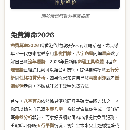
關於紫微鬥數的專業插圖
免費算命2026
免費算命2026
喺香港依然係好多人關注嘅話題，尤其係
年輕一代愈來愈鍾意用
紫微鬥數
、
八字命盤
同埋
星座
嚟了
解自己嘅
流年運勢
。2026年最新嘅
命理工具軟體
同埋
命
理書籍
已經進化到可以結合AI技術，提供更精準嘅
五行分
析
同
性格特質分析
。如果你想知道自己嘅
事業財運
或者
婚
姻愛情
走向，不妨試吓以下幾種免費方法：
首先，
八字算命
依然係最傳統同埋準確度高嘅方法之一。
你可以輸入自己嘅
生辰八字
，系統就會幫你生成一份詳細
嘅
命盤分析
報告。而家好多網站同App都提供免費服務，
重點睇吓你嘅
五行平衡
情況，例如金木水火土邊樣過盛或