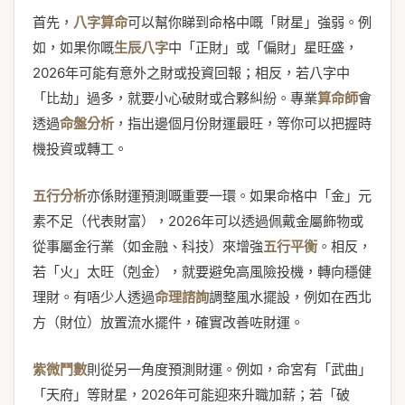
首先，
八字算命
可以幫你睇到命格中嘅「財星」強弱。例
如，如果你嘅
生辰八字
中「正財」或「偏財」星旺盛，
2026年可能有意外之財或投資回報；相反，若八字中
「比劫」過多，就要小心破財或合夥糾紛。專業
算命師
會
透過
命盤分析
，指出邊個月份財運最旺，等你可以把握時
機投資或轉工。
五行分析
亦係財運預測嘅重要一環。如果命格中「金」元
素不足（代表財富），2026年可以透過佩戴金屬飾物或
從事屬金行業（如金融、科技）來增強
五行平衡
。相反，
若「火」太旺（剋金），就要避免高風險投機，轉向穩健
理財。有唔少人透過
命理諮詢
調整風水擺設，例如在西北
方（財位）放置流水擺件，確實改善咗財運。
紫微鬥數
則從另一角度預測財運。例如，命宮有「武曲」
「天府」等財星，2026年可能迎來升職加薪；若「破