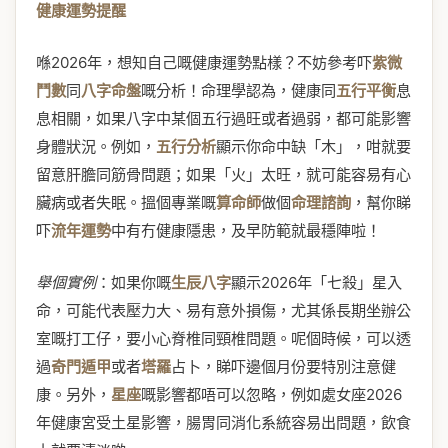
健康運勢提醒
喺2026年，想知自己嘅健康運勢點樣？不妨參考吓
紫微
鬥數
同
八字命盤
嘅分析！命理學認為，健康同
五行平衡
息
息相關，如果八字中某個五行過旺或者過弱，都可能影響
身體狀況。例如，
五行分析
顯示你命中缺「木」，咁就要
留意肝膽同筋骨問題；如果「火」太旺，就可能容易有心
臟病或者失眠。搵個專業嘅
算命師
做個
命理諮詢
，幫你睇
吓
流年運勢
中有冇健康隱患，及早防範就最穩陣啦！
舉個實例
：如果你嘅
生辰八字
顯示2026年「七殺」星入
命，可能代表壓力大、易有意外損傷，尤其係長期坐辦公
室嘅打工仔，要小心脊椎同頸椎問題。呢個時候，可以透
過
奇門遁甲
或者
塔羅
占卜，睇吓邊個月份要特別注意健
康。另外，
星座
嘅影響都唔可以忽略，例如處女座2026
年健康宮受土星影響，腸胃同消化系統容易出問題，飲食