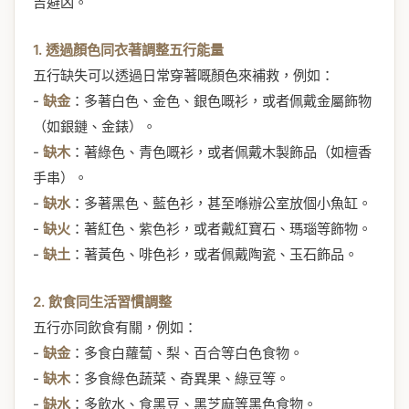
吉避凶。
1. 透過顏色同衣著調整五行能量
五行缺失可以透過日常穿著嘅顏色來補救，例如：
-
缺金
：多著白色、金色、銀色嘅衫，或者佩戴金屬飾物
（如銀鏈、金錶）。
-
缺木
：著綠色、青色嘅衫，或者佩戴木製飾品（如檀香
手串）。
-
缺水
：多著黑色、藍色衫，甚至喺辦公室放個小魚缸。
-
缺火
：著紅色、紫色衫，或者戴紅寶石、瑪瑙等飾物。
-
缺土
：著黃色、啡色衫，或者佩戴陶瓷、玉石飾品。
2. 飲食同生活習慣調整
五行亦同飲食有關，例如：
-
缺金
：多食白蘿蔔、梨、百合等白色食物。
-
缺木
：多食綠色蔬菜、奇異果、綠豆等。
-
缺水
：多飲水、食黑豆、黑芝麻等黑色食物。