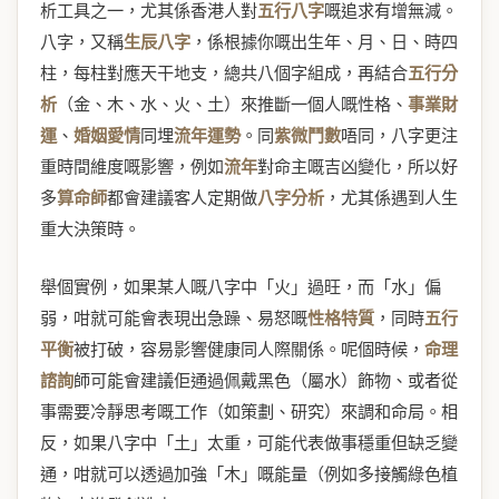
析工具之一，尤其係香港人對
五行八字
嘅追求有增無減。
八字，又稱
生辰八字
，係根據你嘅出生年、月、日、時四
柱，每柱對應天干地支，總共八個字組成，再結合
五行分
析
（金、木、水、火、土）來推斷一個人嘅性格、
事業財
運
、
婚姻愛情
同埋
流年運勢
。同
紫微鬥數
唔同，八字更注
重時間維度嘅影響，例如
流年
對命主嘅吉凶變化，所以好
多
算命師
都會建議客人定期做
八字分析
，尤其係遇到人生
重大決策時。
舉個實例，如果某人嘅八字中「火」過旺，而「水」偏
弱，咁就可能會表現出急躁、易怒嘅
性格特質
，同時
五行
平衡
被打破，容易影響健康同人際關係。呢個時候，
命理
諮詢
師可能會建議佢通過佩戴黑色（屬水）飾物、或者從
事需要冷靜思考嘅工作（如策劃、研究）來調和命局。相
反，如果八字中「土」太重，可能代表做事穩重但缺乏變
通，咁就可以透過加強「木」嘅能量（例如多接觸綠色植