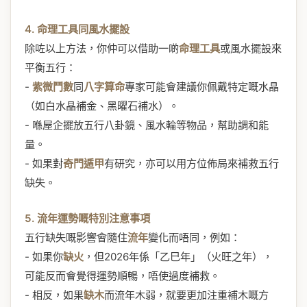
4. 命理工具同風水擺設
除咗以上方法，你仲可以借助一啲
命理工具
或風水擺設來
平衡五行：
-
紫微鬥數
同
八字算命
專家可能會建議你佩戴特定嘅水晶
（如白水晶補金、黑曜石補水）。
- 喺屋企擺放五行八卦鏡、風水輪等物品，幫助調和能
量。
- 如果對
奇門遁甲
有研究，亦可以用方位佈局來補救五行
缺失。
5. 流年運勢嘅特別注意事項
五行缺失嘅影響會隨住
流年
變化而唔同，例如：
- 如果你
缺火
，但2026年係「乙巳年」（火旺之年），
可能反而會覺得運勢順暢，唔使過度補救。
- 相反，如果
缺木
而流年木弱，就要更加注重補木嘅方