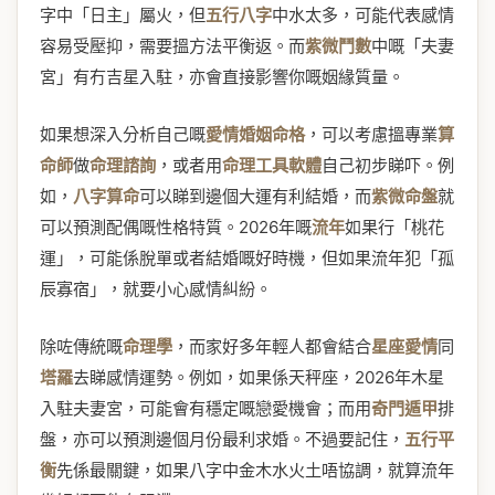
字中「日主」屬火，但
五行八字
中水太多，可能代表感情
容易受壓抑，需要搵方法平衡返。而
紫微鬥數
中嘅「夫妻
宮」有冇吉星入駐，亦會直接影響你嘅姻緣質量。
如果想深入分析自己嘅
愛情婚姻命格
，可以考慮搵專業
算
命師
做
命理諮詢
，或者用
命理工具軟體
自己初步睇吓。例
如，
八字算命
可以睇到邊個大運有利結婚，而
紫微命盤
就
可以預測配偶嘅性格特質。2026年嘅
流年
如果行「桃花
運」，可能係脫單或者結婚嘅好時機，但如果流年犯「孤
辰寡宿」，就要小心感情糾紛。
除咗傳統嘅
命理學
，而家好多年輕人都會結合
星座愛情
同
塔羅
去睇感情運勢。例如，如果係天秤座，2026年木星
入駐夫妻宮，可能會有穩定嘅戀愛機會；而用
奇門遁甲
排
盤，亦可以預測邊個月份最利求婚。不過要記住，
五行平
衡
先係最關鍵，如果八字中金木水火土唔協調，就算流年