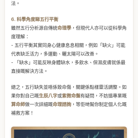
法。
6. 科學角度睇五行平衡
雖然五行分析源自傳統
命理學
，但現代人亦可以從科學角
度理解：
- 五行平衡其實同身心健康息息相關，例如「缺火」可能
代表缺乏活力，多運動、曬太陽可以改善。
- 「缺水」可能反映身體缺水，多飲水、保濕皮膚就係最
直接嘅解決方法。
總之，五行缺失並唔係致命傷，關鍵係點樣靈活調整。如
果你對自己嘅
生辰八字
或
紫微命盤
有疑問，不妨搵專業嘅
算命師
做一次詳細嘅
命理諮詢
，等佢哋幫你制定個人化嘅
補救方案！