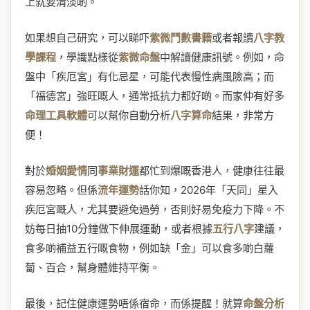
上就要清淡啲。
如果想自己研究，可以睇吓
紫微鬥數書籍
或者報讀
八字教
學課程
，學識點樣從
紫微命盤
中解讀健康訊號。例如，命
盤中「疾厄宮」有化忌星，可能代表慢性病風險高；而
「福德宮」強旺嘅人，通常抵抗力都好啲。而家仲有好多
命理工具軟體
可以幫你自動分析
八字算命
結果，非常方
便！
對於
婚姻愛情
同
事業財運
都忙到爆嘅香港人，健康往往最
容易忽略。但係
流年運勢
話你知，2026年「天同」星入
疾厄宮嘅人，尤其要避免過勞，否則好易免疫力下降。不
妨每日抽10分鐘做下伸展運動，或者根據
五行八字
建議，
食多啲補益五行嘅食物，例如缺「金」可以食多啲白蘿
蔔、百合，幫身體維持平衡。
最後，記住健康運勢唔係宿命，而係提醒！就算
命盤分析