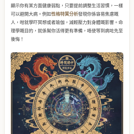
顯示你有某方面健康弱點，只要提前調整生活習慣，一樣
可以避開大病。例如
性格特質分析
發現你係容易焦慮嘅
人，咁就學吓冥想或者瑜伽，減輕壓力對身體嘅影響。命
理學嘅目的，就係幫你活得更有準備，唔使等到病咗先至
後悔！