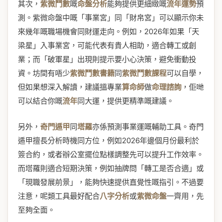
其次，
紫微鬥數
嘅
命盤分析
能夠提供更細緻嘅
流年運勢
預
測。紫微命盤中嘅「事業宮」同「財帛宮」可以顯示你未
來幾年嘅職場機會同財運走向。例如，2026年如果「天
梁星」入事業宮，可能代表有貴人相助，適合轉工或創
業；而「破軍星」出現則提示要小心決策，避免衝動投
資。坊間有唔少
紫微鬥數書籍
同
紫微鬥數課程
可以自學，
但如果想深入解讀，建議搵專業
算命師
做
命理諮詢
，佢哋
可以結合你嘅
流年
同大運，提供更精準嘅建議。
另外，
奇門遁甲
同
塔羅
亦係預測事業運嘅輔助工具。奇門
遁甲擅長分析時機同方位，例如2026年邊個月份最利於
簽合約，或者辦公室擺位點樣調整先可以提升工作效率。
而塔羅則適合短期決策，例如抽牌問「轉工是否合適」或
「現職發展前景」，能夠快速提供直覺性嘅指引。不過要
注意，呢類工具最好配合
八字分析
或
紫微命盤
一齊用，先
至夠全面。