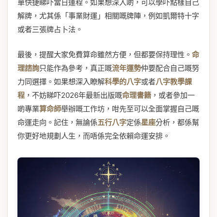
單快捷睇吓當日運程。如果想深入啲，可以學吓點樣自己
解牌，尤其係「事業財運」相關嘅牌陣，例如凱爾特十字
或者三張牌占卜法。
最後，提醒大家免費算命雖然方便，但都要保持理性。
命
理諮詢
只能作為參考，真正嘅
流年運勢
仲要配合自己嘅努
力同選擇。如果想深入瞭解
科學的八字
或者
八字教學課
程
，不妨睇吓2026年最新出版嘅
命理書籍
，或者參加一
啲專業
算命師
舉辦嘅工作坊，咁先至可以全面掌握自己嘅
命運走向。記住，無論係
五行八字
定係
星座
分析，都係幫
你更好地規劃人生，而唔係完全依賴命運安排。