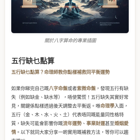
關於八字算命的專業插圖
五行缺乜點算
五行缺乜點算？命理師教你點樣補救同平衡運勢
如果你睇完自己嘅
八字命盤
或者
紫微命盤
，發現五行有缺
失（例如缺金、缺水等），唔使驚慌！五行缺失其實好常
見，關鍵係點樣透過後天調整去平衡返。喺
命理學
入面，
五行（金、木、水、火、土）代表唔同嘅能量同性格特
質，缺失可能會影響你嘅
流年運勢
、
事業財運
甚至
婚姻愛
情
。以下就同大家分享一啲實用嘅補救方法，等你可以趨