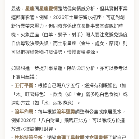
最後，
星座
同
星座愛情
雖然偏向情感分析，但其實對事業
運都有影響。例如，2026年土星停留水瓶座，可能對創
新行業帶來壓力，但同時亦係建立長期事業基礎嘅好時
機。火象星座（白羊、獅子、射手）嘅人要注意避免過度
自信導致決策失誤，而土象星座（金牛、處女、摩羯）則
可以把握穩紮穩打嘅優勢，慢慢累積資源。
如果想進一步提升事業運，除咗命理分析，亦可以參考以
下實用建議：
-
五行平衡
：根據自己嘅八字五行，選擇有利嘅顏色（如
「木」旺著綠色）、飲食（如「金」弱多吃白色食物）或
運動方式（如「水」弱多游泳）。
-
流年佈局
：每年根據
流年運勢
調整辦公室或家居風水，
例如2026年「八白財星」飛臨正北方，可以喺該方位擺
放流水擺設催旺財運。
-
性格特質分析
：透過
命理工具軟體
或
命理書籍
了解自己