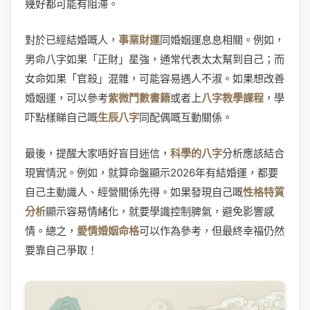
幾好都可能有阻滯。
對於已經結婚嘅人，
事業財運
同婚姻運息息相關。例如，
男命八字如果「正財」星強，通常代表太太幫到自己；而
女命如果「官殺」混雜，可能容易遇人不淑。如果想改善
婚姻運，可以參考
紫微鬥數書籍
或者上
八字教學課程
，學
吓點樣睇自己嘅
生辰八字
同配偶嘅互動關係。
最後，提醒大家唔好盲目迷信，
科學的八字
分析應該結合
現實情況。例如，就算命盤顯示2026年有結婚運，都要
自己主動識人、經營關係先得。如果發現自己嘅
性格特質
分析
顯示容易情緒化，就要學識控制脾氣，避免影響感
情。總之，
愛情婚姻命格
可以作為參考，但最終幸福仍然
要靠自己爭取！