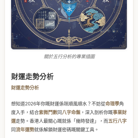
關於五行分析的專業插圖
財運走勢分析
財運走勢分析
想知道2026年你嘅財運係咪順風順水？不妨從
命理學
角
度入手，結合
紫微鬥數
同
八字命盤
，深入剖析你嘅
事業財
運
走勢。香港人最關心嘅就係「幾時發達」，而
五行八字
同
流年運勢
就係解鎖財運密碼嘅關鍵工具。