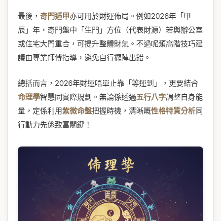
最後，
奇門遁甲
亦可用於財運佈局。例如2026年「甲
辰」年，奇門盤中「生門」方位（代表財源）若與辦公室
或住宅大門重合，可提升整體財氣。不過呢類高階技巧建
議由專業師傅指導，避免自行擺陣出錯。
總括而言，2026年財運唔單止靠「等運到」，更要結合
命理學
智慧同實際規劃。無論係透過
五行八字
調整自身能
量，定係利用
紫微命盤
把握時機，清晰嘅
性格特質分析
同
行動力先係致富關鍵！