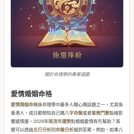
關於命理學的專業插圖
愛情婚姻命格
愛情婚姻命格
係命理學中最多人關心嘅話題之一，尤其係
香港人，成日都想知自己嘅
八字命盤
或者
紫微鬥數
點樣影
響感情運。2026年嘅
流年運勢
對婚姻愛情有冇幫助？其
實可以透過
五行分析
同
命盤分析
搵到答案。例如，如果八