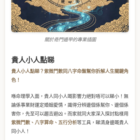
關於奇門遁甲的專業插圖
貴人小人點睇
貴人小人點睇？紫微鬥數同八字命盤幫你拆解人生關鍵角
色！
喺命理學入面，貴人同小人嘅影響力絕對唔可以睇小！無
論係事業財運定婚姻愛情，識得分辨邊個係幫你、邊個係
害你，先至可以趨吉避凶。而家就同大家深入探討點樣用
紫微鬥數、八字算命、五行分析
等工具，睇清身邊嘅貴人
同小人！