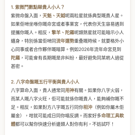
1. 紫微鬥數點睇貴人小人？
紫微命盤入面，
天魁、天鉞
呢兩粒星就係典型嘅貴人星。
如果佢哋坐喺你嘅命宮或者事業宮，代表你天生容易遇到
提攜你嘅人。相反，
擎羊、陀羅
呢類煞星就可能暗示小人
纏身，特別係當佢哋同
流年運勢
重叠嘅時候，就要格外小
心同事或者合作夥伴嘅暗算。例如2026年流年命宮見到
陀羅
，可能會有長期嘅是非糾紛，最好避免同某啲人過從
甚密。
2. 八字命盤嘅五行平衡與貴人小人
八字算命入面，貴人通常同
用神
有關。如果你八字火弱，
而某人嘅八字火旺，佢可能就係你嘅貴人，能夠補你嘅不
足。相反，如果對方八字嘅五行同你
相沖
（例如你屬木佢
屬金），咁就可能成日同你唱反調。而家好多
命理工具軟
體
都可以幫你快速分析邊類人對你有利，不妨試吓！