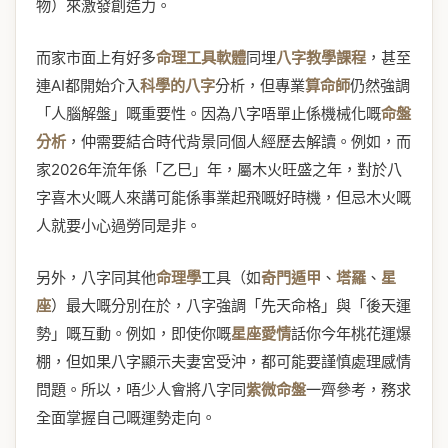
物）來激發創造力。
而家市面上有好多
命理工具軟體
同埋
八字教學課程
，甚至
連AI都開始介入
科學的八字
分析，但專業
算命師
仍然強調
「人腦解盤」嘅重要性。因為八字唔單止係機械化嘅
命盤
分析
，仲需要結合時代背景同個人經歷去解讀。例如，而
家2026年流年係「乙巳」年，屬木火旺盛之年，對於八
字喜木火嘅人來講可能係事業起飛嘅好時機，但忌木火嘅
人就要小心過勞同是非。
另外，八字同其他
命理學
工具（如
奇門遁甲
、
塔羅
、
星
座
）最大嘅分別在於，八字強調「先天命格」與「後天運
勢」嘅互動。例如，即使你嘅
星座愛情
話你今年桃花運爆
棚，但如果八字顯示夫妻宮受沖，都可能要謹慎處理感情
問題。所以，唔少人會將八字同
紫微命盤
一齊參考，務求
全面掌握自己嘅運勢走向。