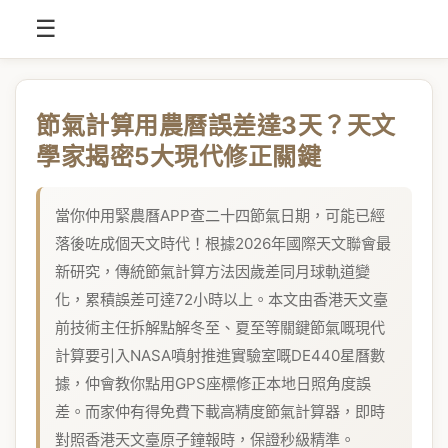
☰
節氣計算用農曆誤差達3天？天文
學家揭密5大現代修正關鍵
當你仲用緊農曆APP查二十四節氣日期，可能已經
落後咗成個天文時代！根據2026年國際天文聯會最
新研究，傳統節氣計算方法因歲差同月球軌道變
化，累積誤差可達72小時以上。本文由香港天文臺
前技術主任拆解點解冬至、夏至等關鍵節氣嘅現代
計算要引入NASA噴射推進實驗室嘅DE440星曆數
據，仲會教你點用GPS座標修正本地日照角度誤
差。而家仲有得免費下載高精度節氣計算器，即時
對照香港天文臺原子鐘報時，保證秒級精準。