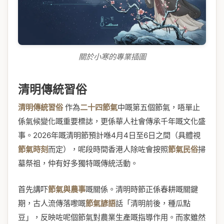
關於小寒的專業插圖
清明傳統習俗
清明傳統習俗
作為
二十四節氣
中嘅第五個節氣，唔單止
係氣候變化嘅重要標誌，更係華人社會傳承千年嘅文化盛
事。2026年嘅清明節預計喺4月4日至6日之間（具體視
節氣時刻
而定），呢段時間香港人除咗會按照
節氣民俗
掃
墓祭祖，仲有好多獨特嘅傳統活動。
首先講吓
節氣與農事
嘅關係。清明時節正係春耕嘅關鍵
期，古人流傳落嚟嘅
節氣諺語
話「清明前後，種瓜點
豆」，反映咗呢個節氣對農業生產嘅指導作用。而家雖然