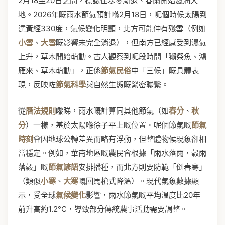
2月18至20日之間，標誌住寒冬漸退、春雨開始滋潤大
地。2026年嘅雨水節氣預計喺2月18日，呢個時候太陽到
達黃經330度，氣候變化明顯，北方可能仲有殘雪（例如
小雪
、
大雪
嘅影響未完全消退），但南方已經感受到濕氣
上升，草木開始萌動。古人觀察到呢段時間「獺祭魚、鴻
雁來、草木萌動」，正係
節氣民俗
中「三候」嘅具體表
現，反映咗
節氣科學
與自然生態嘅緊密聯繫。
從
曆法規則
嚟睇，雨水嘅計算同其他節氣（如
春分
、
秋
分
）一樣，基於太陽喺徐子平上嘅位置。呢個節氣嘅
節氣
時刻
會因地球公轉差異而略有浮動，但整體物候現象卻相
當穩定。例如，華南地區嘅農民會根據「雨水落雨，穀雨
落穀」嘅
節氣諺語
安排播種，而北方則要防範「倒春寒」
（類似
小寒
、
大寒
嘅回馬槍式降溫）。現代氣象數據顯
示，受全球
氣候變化
影響，雨水節氣嘅平均溫度比20年
前升高約1.2°C，導致部分傳統農事活動需要調整。