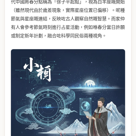
代中國將春分點稱為「徐子平起點」，視為白羊座嘅開始
（雖然現代由於歲差現象，實際星座位置已偏移）。呢種
節氣與星座嘅連結，反映咗古人觀察自然嘅智慧。而家仲
有人會參考節氣時刻進行占星活動，例如喺春分當日許願
或制定新年計劃，融合咗科學同民俗兩種視角。