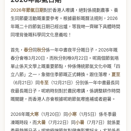
2026年節氣日期
對於香港人嚟講，絕對係規劃農事、養
生同節慶活動嘅重要參考。根據最新嘅曆法規則，2026
年嘅二十四節氣日期已經出爐，等我哋一齊睇下具體時間
同埋背後嘅科學同文化意義啦！
首先，
春分
同
秋分
係一年中晝夜平分嘅日子，2026年嘅
春分會喺3月20日，而秋分則喺9月22日。呢兩個節氣唔
單止係天文學上嘅重要節點，仲係傳統節氣文化中嘅「四
立八節」之一，象徵住季節嘅正式轉換。跟住落嚟，
夏至
（6月21日）同
冬至
（12月21日）分別係一年中晝最長同
夜最長嘅日子，呢啲時刻對於農民嚟講，係調整耕作時間
嘅關鍵，而香港人亦會根據呢啲節氣嚟進補或者避暑。
2026年嘅
大寒
（1月20日）同
小寒
（1月5日）係冬季最
凍嘅時段，而
大暑
（7月22日）同
小暑
（7月7日）就係夏
季最熱嘅日子。呢啲極端節氣對健康影響好大，尤其係長