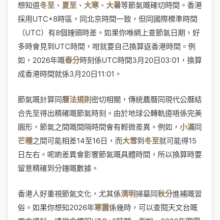
想知道
冬至
、
夏至
、
大寒
、
大暑
等節氣嘅確切時間。香港
採用UTC+8時區，同北京時間一致，但同國際標準時間
（UTC）有8個鐘頭時差。如果你喺網上查節氣日期，好
多時會見到UTC時間，咁就要自己換算返香港時間。例
如，2026年嘅
春分
時刻係UTC時間3月20日03:01，換算
成香港時間就係3月20日11:01。
節氣嘅計算同
曆法規則
密切相關，傳統農曆同現代公曆結
合先至得出精確嘅節氣時刻。由於地球公轉軌道唔係完美
圓形，節氣之間嘅間隔時間會有輕微差異。例如，
小滿
同
芒種
之間可能相差14至16日，而
大雪
到
冬至
就可能得15
日左右。呢啲差異會影響節氣嘅具體時間，所以換算時要
留意精確到分鐘嘅數據。
香港人好重視節氣文化，尤其係
清明
掃墓同
秋分
進補嘅習
俗。如果你想知2026年
寒露
係幾時，可以查閱天文台嘅