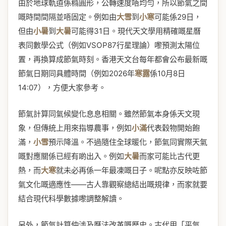
由於地球軌道係橢圓形，公轉速度唔均勻，所以節氣之間
嘅時間間隔並唔固定。例如由
大雪
到
小寒
可能係29日，
但由
小暑
到
大暑
可能得31日。現代天文學用精確嘅星曆
表同數學公式（例如VSOP87行星理論）嚟預測太陽位
置，再換算成節氣時刻。香港天文台每年都會公布最新嘅
節氣日期同具體時間（例如2026年
寒露
係10月8日
14:07），方便大家參考。
節氣計算同氣候變化息息相關。雖然節氣本身係天文現
象，但傳統上用來指導農事，例如
小滿
代表穀物開始飽
滿，
小雪
預示降溫。不過隨住全球暖化，節氣同實際天氣
嘅對應關係已經有啲出入。例如
大暑
而家可能比古代更
熱，而
大寒
就未必再係一年最凍嘅日子。呢點亦反映咗節
氣文化嘅適應性——古人靠觀察總結出嘅規律，而家就要
結合現代科學數據嚟調整解讀。
另外，節氣計算仲涉及曆法改革嘅歷史。古代用「平氣