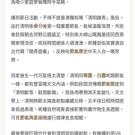
為唔少家庭聚餐嘅時令菜餚。
講到節日活動，不得不提香港獨有嘅「清明踏青」風俗。
由於清明係
春分
後第一個重要節氣，氣候溫暖濕潤，市民
會趁假期去郊野公園遠足，特別係大嶼山嘅鳳凰徑同西貢
嘅麥理浩徑，呢段時間總係人頭湧湧。呢種習俗其實源自
古代嘅「踏青遊春」，反映咗
節氣歷史
中天人合一嘅思
想。
而家後生一代可能唔太清楚，清明同
寒露
、
白露
呢類節氣
一樣，都有豐富嘅天文內涵。例如民間流傳嘅
節氣歌
提到
「清明斷雪，穀雨斷霜」，就係用嚟預測天氣變化。天文
學上，清明時節太陽直射點繼續北移，北半球日照時間逐
漸長過黑夜，呢種自然現象直接影響到農作物生長週期，
可見
節氣與星座
嘅運行規律息息相關。
最後要提吓現代社會對清明習俗嘅創新。有機構利用VR