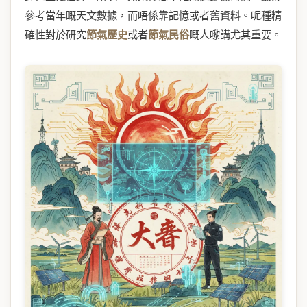
參考當年嘅天文數據，而唔係靠記憶或者舊資料。呢種精
確性對於研究
節氣歷史
或者
節氣民俗
嘅人嚟講尤其重要。