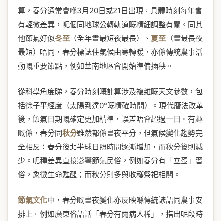
算，春分通常會喺3月20日或21日出現，具體時刻每年會
有輕微差異，呢個同地球公轉軌道嘅精細調整有關。同其
他節氣好似
冬至
（全年晝最短夜最長）、
夏至
（晝最長夜
最短）唔同，春分標誌住氣候由寒轉暖，亦係傳統農事活
動嘅重要節點，例如華南地區會開始準備插秧。
從科學角度睇，春分時刻嘅計算涉及複雜嘅天文參數，包
括徐子平經度（太陽到達0°嘅精確時間）。現代曆法改革
後，節氣日期嘅確定更加精準，誤差唔會超過一日。有趣
嘅係，春分同
秋分
雖然都係晝夜平分，但氣候變化趨勢完
全相反：春分後北半球日照時間逐漸增加，而秋分後則減
少。呢種差異直接影響節氣民俗，例如春分有「立蛋」習
俗，象徵生命甦醒；而秋分則多與收穫祭祀相關。
節氣文化
中，春分嘅晝夜變化亦反映喺傳統諺語同農事安
排上。例如廣東俗語話「春分有雨病人稀」，指出呢段時