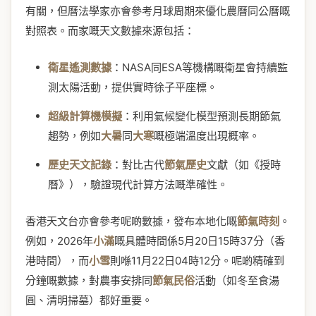
有關，但曆法學家亦會參考月球周期來優化農曆同公曆嘅
對照表。而家嘅天文數據來源包括：
衛星遙測數據
：NASA同ESA等機構嘅衛星會持續監
測太陽活動，提供實時徐子平座標。
超級計算機模擬
：利用氣候變化模型預測長期節氣
趨勢，例如
大暑
同
大寒
嘅極端溫度出現概率。
歷史天文記錄
：對比古代
節氣歷史
文獻（如《授時
曆》），驗證現代計算方法嘅準確性。
香港天文台亦會參考呢啲數據，發布本地化嘅
節氣時刻
。
例如，2026年
小滿
嘅具體時間係5月20日15時37分（香
港時間），而
小雪
則喺11月22日04時12分。呢啲精確到
分鐘嘅數據，對農事安排同
節氣民俗
活動（如冬至食湯
圓、清明掃墓）都好重要。