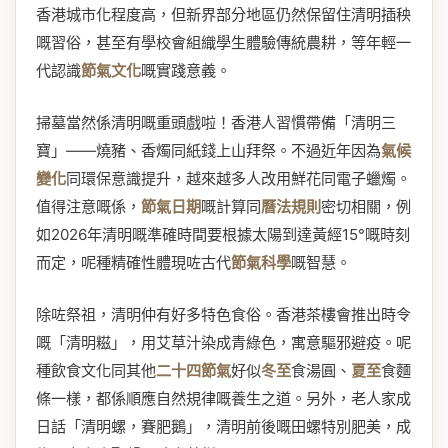
香港城市化程度高，但新界部分地區仍然保留住清明插秧
嘅習俗，甚至有學校會組織學生體驗傳統農耕，等年輕一
代認識
節氣文化
嘅實踐意義。
掃墓當然係清明嘅重頭戲啦！香港人習慣帶備「清明三
寶」——燒豬、香燭同紙錢上山拜祭。不過近年因為
氣候
變化
同環保意識提升，越來越多人改用鮮花同電子蠟燭。
值得注意嘅係，
節氣日期
嘅計算同
曆法規則
密切相關，例
如2026年清明嘅準確時間要根據太陽到達黃經15°嘅時刻
而定，呢種精確性體現咗古代
節氣科學
嘅智慧。
除咗祭祖，清明仲有好多特色食俗。香港茶樓會推出時令
嘅「清明糍」，用艾草汁染成青綠色，寓意驅邪避疫。呢
種飲食文化同其他
二十四節氣
好似
冬至
食湯圓、
夏至
食麵
條一樣，都係順應自然規律嘅養生之道。另外，老人家成
日話「清明螺，賽肥鵝」，清明前後嘅田螺特別肥美，成