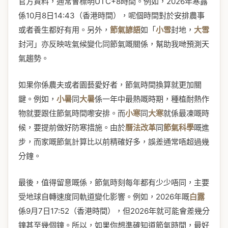
官方資料，通常會標明UTC+8時間。例如，2026年寒露
係10月8日14:43（香港時間），呢個時間對於安排農事
或者養生都好有用。另外，
節氣諺語
如「
小雪
封地，
大雪
封河」亦反映咗氣候變化同節氣嘅關係，幫助我哋預測天
氣趨勢。
如果你係農夫或者園藝愛好者，節氣時間換算就更加關
鍵。例如，
小暑
同
大暑
係一年中最熱嘅時期，種植耐熱作
物就要跟住節氣時間嚟安排。而
小寒
同
大寒
就係最凍嘅時
候，要提前做好防寒措施。由於
曆法改革
同
節氣科學
嘅進
步，而家嘅節氣計算比以前精確好多，誤差通常唔超過幾
分鐘。
最後，值得留意嘅係，節氣時刻每年都有少少唔同，主要
受地球自轉速度同軌道變化影響。例如，2026年嘅
白露
係9月7日17:52（香港時間），但2026年就可能會差幾分
鐘甚至幾個鐘。所以，如果你想準確知道節氣時間，最好