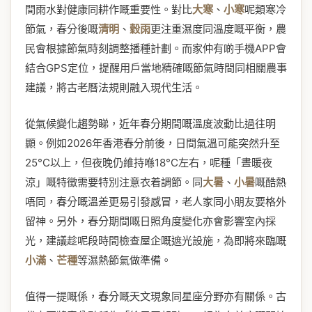
間雨水對健康同耕作嘅重要性。對比
大寒
、
小寒
呢類寒冷
節氣，春分後嘅
清明
、
穀雨
更注重濕度同溫度嘅平衡，農
民會根據節氣時刻調整播種計劃。而家仲有啲手機APP會
結合GPS定位，提醒用戶當地精確嘅節氣時間同相關農事
建議，將古老曆法規則融入現代生活。
從氣候變化趨勢睇，近年春分期間嘅溫度波動比過往明
顯。例如2026年香港春分前後，日間氣溫可能突然升至
25°C以上，但夜晚仍維持喺18°C左右，呢種「晝暖夜
涼」嘅特徵需要特別注意衣着調節。同
大暑
、
小暑
嘅酷熱
唔同，春分嘅溫差更易引發感冒，老人家同小朋友要格外
留神。另外，春分期間嘅日照角度變化亦會影響室內採
光，建議趁呢段時間檢查屋企嘅遮光設施，為即將來臨嘅
小滿
、
芒種
等濕熱節氣做準備。
值得一提嘅係，春分嘅天文現象同星座分野亦有關係。古