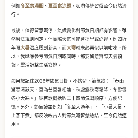
例如
冬至食湯圓
、
夏至食涼麵
，呢啲傳統習俗至今仍然流
行。
最後，值得留意嘅係，氣候變化對節氣日期都有影響。雖
然曆法規則固定，但實際天氣可能會提早或延遲，例如近
年嘅
大暑
溫度屢創新高，而
大寒
就未必再似以前咁凍。所
以，我哋喺參考節氣日期嘅同時，都要留意實際天氣預
報，靈活調整生活安排。
如果想記住2026年節氣日期，不妨背下節氣歌：「春雨
驚春清穀天，夏滿芒夏暑相連，秋處露秋寒霜降，冬雪雪
冬小大寒。」呢首歌概括咗二十四節氣嘅順序，方便記
憶。另外，節氣諺語例如「冬至大過年」、「小暑大暑，
上蒸下煮」都反映咗古人對節氣嘅智慧總結，至今仍然適
用。