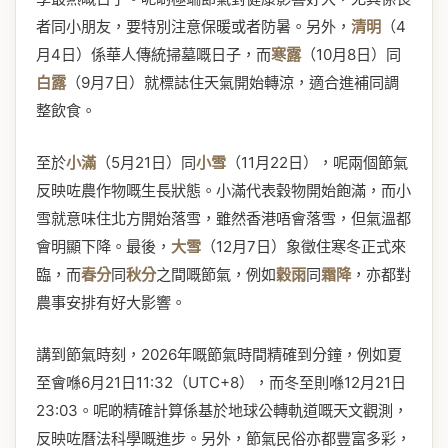
者同小朋友，要特別注意保暖或者防暑。另外，
清明
（4
月4日）係華人傳統掃墓嘅日子，而
寒露
（10月8日）同
白露
（9月7日）就標誌住天氣開始轉涼，適合進補同調
整飲食。
至於
小滿
（5月21日）同
小雪
（11月22日），呢兩個節氣
反映咗農作物嘅生長狀態。小滿代表穀物開始飽滿，而小
雪就意味住北方開始落雪，雖然香港唔會落雪，但氣溫都
會明顯下降。最後，
大雪
（12月7日）象徵住寒冬正式來
臨，而
春分
同
秋分
之間嘅節氣，例如
穀雨
同
霜降
，亦都對
農事安排有好大影響。
講到節氣時刻，2026年嘅節氣時間精確到分鐘，例如夏
至會喺6月21日11:32（UTC+8），而冬至則喺12月21日
23:03。呢啲精確計算係基於地球公轉軌道嘅天文觀測，
反映咗曆法科學嘅進步。另外，節氣民俗亦都豐富多彩，