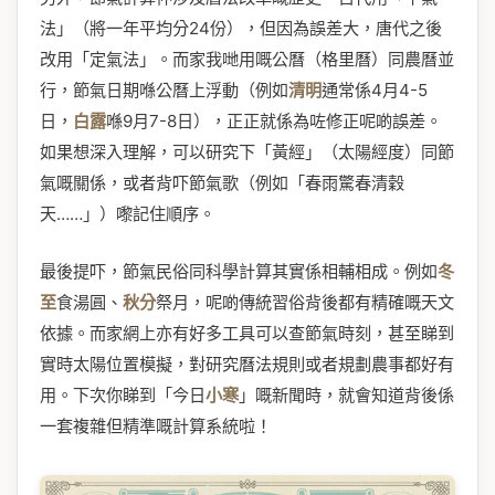
法」（將一年平均分24份），但因為誤差大，唐代之後
改用「定氣法」。而家我哋用嘅公曆（格里曆）同農曆並
行，節氣日期喺公曆上浮動（例如
清明
通常係4月4-5
日，
白露
喺9月7-8日），正正就係為咗修正呢啲誤差。
如果想深入理解，可以研究下「黃經」（太陽經度）同節
氣嘅關係，或者背吓節氣歌（例如「春雨驚春清穀
天……」）嚟記住順序。
最後提吓，節氣民俗同科學計算其實係相輔相成。例如
冬
至
食湯圓、
秋分
祭月，呢啲傳統習俗背後都有精確嘅天文
依據。而家網上亦有好多工具可以查節氣時刻，甚至睇到
實時太陽位置模擬，對研究曆法規則或者規劃農事都好有
用。下次你睇到「今日
小寒
」嘅新聞時，就會知道背後係
一套複雜但精準嘅計算系統啦！