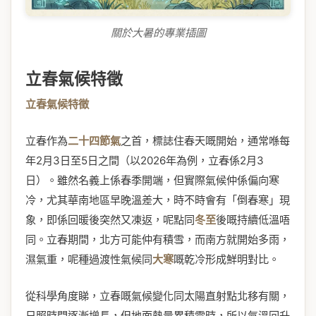
關於大暑的專業插圖
立春氣候特徵
立春氣候特徵
立春作為
二十四節氣
之首，標誌住春天嘅開始，通常喺每
年2月3日至5日之間（以2026年為例，立春係2月3
日）。雖然名義上係春季開端，但實際氣候仲係偏向寒
冷，尤其華南地區早晚溫差大，時不時會有「倒春寒」現
象，即係回暖後突然又凍返，呢點同
冬至
後嘅持續低溫唔
同。立春期間，北方可能仲有積雪，而南方就開始多雨，
濕氣重，呢種過渡性氣候同
大寒
嘅乾冷形成鮮明對比。
從科學角度睇，立春嘅氣候變化同太陽直射點北移有關，
日照時間逐漸增長，但地面熱量累積需時，所以氣溫回升