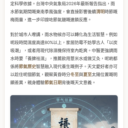
定科學依據。台灣中央氣象局2026年最新報告指出，雨
水節氣期間嘅東南季風強度，會直接影響後續
清明
時節嘅
梅雨量，進一步印證咗節氣鏈嘅連鎖反應。
對於城市人嚟講，雨水物候亦可以轉化為生活智慧。例如
呢段時間濕度高達80%以上，家居防霉不妨學古人「以炭
吸潮」，或者用現代除濕機保持室內乾爽。中醫更強調雨
水時要「養脾祛濕」，推薦飲用薏米水或做艾灸，呢啲都
係將
節氣歷史
智慧融入現代養生嘅例子。天文愛好者亦可
以趁住呢個節氣，觀察黃昏時分
冬至
與
夏至
太陽位置嘅明
顯差異，親身體驗
節氣日期
背後嘅天文意義。