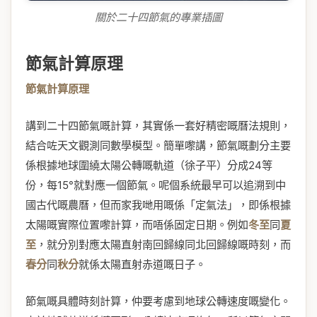
關於二十四節氣的專業插圖
節氣計算原理
節氣計算原理
講到二十四節氣嘅計算，其實係一套好精密嘅曆法規則，
結合咗天文觀測同數學模型。簡單嚟講，節氣嘅劃分主要
係根據地球圍繞太陽公轉嘅軌道（徐子平）分成24等
份，每15°就對應一個節氣。呢個系統最早可以追溯到中
國古代嘅農曆，但而家我哋用嘅係「定氣法」，即係根據
太陽嘅實際位置嚟計算，而唔係固定日期。例如
冬至
同
夏
至
，就分別對應太陽直射南回歸線同北回歸線嘅時刻，而
春分
同
秋分
就係太陽直射赤道嘅日子。
節氣嘅具體時刻計算，仲要考慮到地球公轉速度嘅變化。