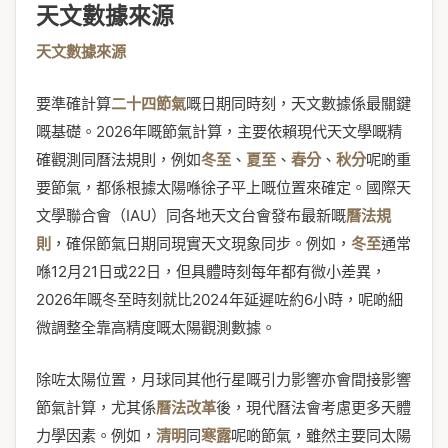
天文數據來源
天文數據來源
要準確計算
二十四節氣
嘅日期同時刻，天文數據係最關鍵
嘅基礎。2026年嘅節氣計算，主要依賴現代天文學嘅精
確觀測同曆法規則，例如
冬至
、
夏至
、
春分
、
秋分
呢啲重
要節氣，都係根據太陽喺徐子平上嘅位置來確定。國際天
文學聯合會（IAU）同各地天文台會發布最新嘅
曆法規
則
，確保節氣日期同現實天文現象同步。例如，
冬至
通常
喺12月21日或22日，但具體時刻每年都有微小差異，
2026年嘅冬至時刻就比2024年延遲咗約6小時，呢啲細
微調整全靠高精度嘅太陽觀測數據。
除咗太陽位置，月球同其他行星嘅引力影響亦會間接影響
節氣計算，尤其係
曆法改革
後，現代曆法會考慮更多天體
力學因素。例如，
清明
同
寒露
呢啲節氣，雖然主要同太陽