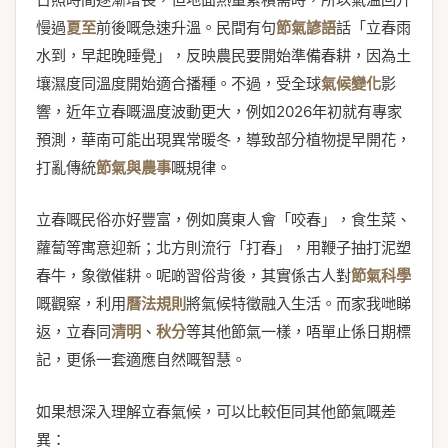
慢過
夏至
前後嘅急速升溫。民間有句
節氣諺語
話「立春雨
水到，早起晚睡覺」，反映農民要開始準備春耕，因為土
壤濕度同溫度開始適合播種。不過，受全球
氣候變化
影
響，近年立春嘅溫度波動更大，例如2026年初就有專家
預測，華南可能出現異常暖冬，導致部分植物提早開花，
打亂傳統
節氣與農事
嘅規律。
立春嘅民俗亦好豐富，例如廣東人會「咬春」，食生菜、
蘿蔔等寓意迎新；北方則流行「打春」，用鞭子抽打泥塑
春牛，象徵催耕。呢啲習俗背後，其實係古人對
節氣科學
嘅觀察，利用
曆法規則
將氣候特徵融入生活。而家我哋睇
返，立春同
清明
、
秋分
等其他節氣一樣，唔單止係日期標
記，更係一套適應自然嘅智慧。
如果想深入理解立春氣候，可以比較佢同其他節氣嘅差
異：