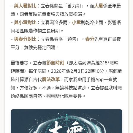
-
與大暑對比
：立春係熱量「蓄力期」，而
大暑
係全年最
熱，兩者反映能量累積與釋放嘅極端。
-
與小雪對比
：立春濕冷多雨，
小雪
則乾冷少雨，影響唔
同地區嘅農作物生長周期。
-
與春分對比
：立春係春季「預告」，
春分
先至真正晝夜
平分，氣候先穩定回暖。
最後要提，立春嘅
節氣時刻
（即太陽到達黃經315°嘅精
確時間）每年唔同，2026年係2月3日22時10分，呢個精
確計算源自古代
曆法改革
，而家我哋用手機App一查就
知，方便好多。不過，無論科技點進步，立春提醒我哋嘅
始終係順應自然、觀察變化嘅重要性。