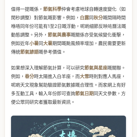
值得一提嘅係，
節氣科學
仲會考慮地球自轉速度變化（如
閏秒調整）對節氣嘅影響。例如，
白露
同
秋分
嘅間隔時間
喺唔同年份可能有1至2日嘅浮動，呢啲細節反映咗曆法嘅
動態調整。另外，
節氣與農事
嘅關係亦受氣候變化衝擊，
例如近年
小暑
同
大暑
期間嘅颱風頻率增加，農民需要更新
傳統
節氣諺語
嘅參考價值。
如果想深入理解節氣計算，可以研究
節氣與星座
嘅關聯。
例如，
春分
時太陽進入白羊座，而
大雪
時則對應人馬座，
呢啲天文現象幫助驗證節氣數據嘅合理性。而家網上有好
多互動工具，輸入年份即可查詢
節氣日期
同天文參數，方
便公眾同研究者獲取最新資訊。