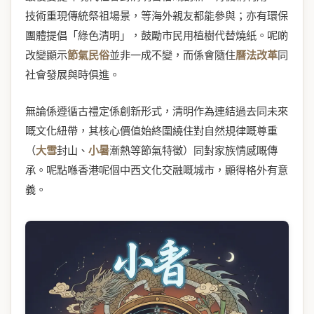
技術重現傳統祭祖場景，等海外親友都能參與；亦有環保
團體提倡「綠色清明」，鼓勵市民用植樹代替燒紙。呢啲
改變顯示
節氣民俗
並非一成不變，而係會隨住
曆法改革
同
社會發展與時俱進。
無論係遵循古禮定係創新形式，清明作為連結過去同未來
嘅文化紐帶，其核心價值始終圍繞住對自然規律嘅尊重
（
大雪
封山、
小暑
漸熱等節氣特徵）同對家族情感嘅傳
承。呢點喺香港呢個中西文化交融嘅城市，顯得格外有意
義。