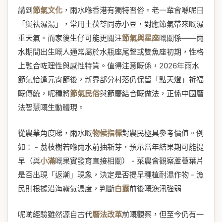
講到
節氣文化
，雨水喺香港有獨特習俗。老一輩會喺呢日
「煲祛濕湯」，常用土茯苓同赤小豆，對應節氣帶來嘅濕
重天氣。而家後生仔可能更關注
節氣與星座
嘅關係——雨
水期間出生嘅人通常屬於水瓶座尾聲或雙魚座初期，性格
上融合咗理性與感性特質。值得注意嘅係，2026年雨水
節氣恰逢元宵節後，新界部分村落仍保留「點天燈」祈福
嘅傳統，呢種將
節氣民俗
與節慶結合嘅做法，正係中國曆
法智慧嘅生動體現。
從農業角度睇，雨水嘅
物候指標
對農民極具參考價值。例
如： - 荔枝樹若喺雨水前抽新芽，預示當年結果期可能提
早（與
小滿
嘅果實發育直接相關） - 菜農會觀察蘆薈葉片
是否出現「返潮」現象，決定是否提早種植耐濕作物 - 漁
民則根據沿海霧氣濃度，判斷
白露
前後嘅漁汛強弱
呢啲經驗雖然源自古代
曆法改革
前嘅觀察，但至今仍有一