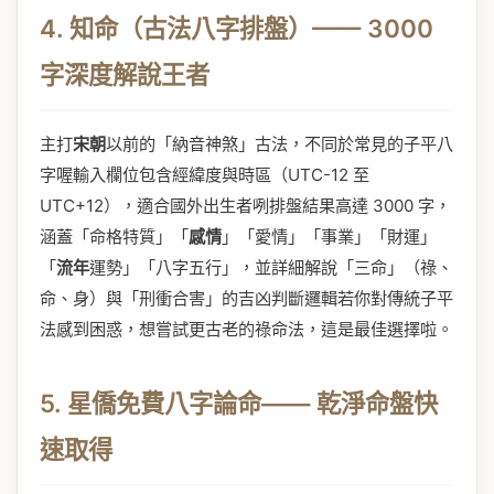
4. 知命（古法八字排盤）—— 3000
字深度解說王者
主打
宋朝
以前的「納音神煞」古法，不同於常見的子平八
字喔輸入欄位包含經緯度與時區（UTC-12 至
UTC+12），適合國外出生者咧排盤結果高達 3000 字，
涵蓋「命格特質」「
感情
」「愛情」「事業」「財運」
「
流年
運勢」「八字五行」，並詳細解說「三命」（祿、
命、身）與「刑衝合害」的吉凶判斷邏輯若你對傳統子平
法感到困惑，想嘗試更古老的祿命法，這是最佳選擇啦。
5. 星僑免費八字論命—— 乾淨命盤快
速取得