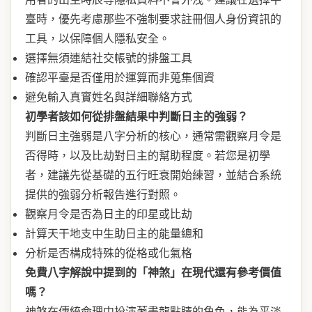
臺時，優先考慮那些不強制要求註冊個人身份資訊的
工具，以保障個人隱私安全。
選擇無須連結社交帳號的排盤工具
確認平臺是否僅用於運算而非蒐集個資
避免輸入真實姓名與詳細聯絡方式
初學者該如何從排盤結果中判斷日主的強弱？
判斷日主強弱是八字分析的核心，通常需觀察月令是
否得時，以及比劫對日主的幫助程度。若您是初學
者，建議先從基礎的五行旺衰開始練習，並結合系統
提供的強弱分析報告進行對照。
觀察月令是否為日主的印星或比劫
計算天干地支中生助日主的能量總和
分析是否構成特殊的從格或化氣格
免費八字解說中提到的「神煞」在現代還有參考價值
嗎？
神煞在傳統命理中扮演著畫龍點睛的角色，能為平淡