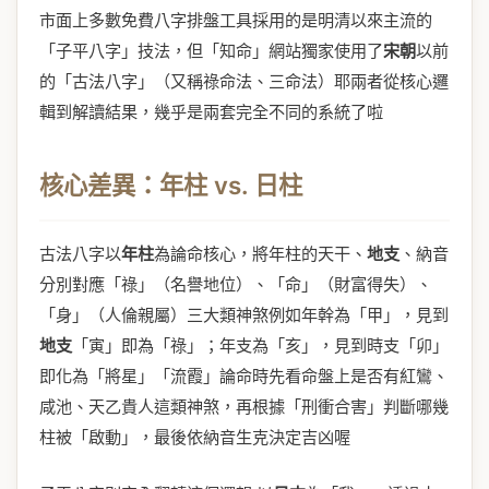
市面上多數免費八字排盤工具採用的是明清以來主流的
「子平八字」技法，但「知命」網站獨家使用了
宋朝
以前
的「古法八字」（又稱祿命法、三命法）耶兩者從核心邏
輯到解讀結果，幾乎是兩套完全不同的系統了啦
核心差異：年柱 vs. 日柱
古法八字以
年柱
為論命核心，將年柱的天干、
地支
、納音
分別對應「祿」（名譽地位）、「命」（財富得失）、
「身」（人倫親屬）三大類神煞例如年幹為「甲」，見到
地支
「寅」即為「祿」；年支為「亥」，見到時支「卯」
即化為「將星」「流霞」論命時先看命盤上是否有紅鸞、
咸池、天乙貴人這類神煞，再根據「刑衝合害」判斷哪幾
柱被「啟動」，最後依納音生克決定吉凶喔