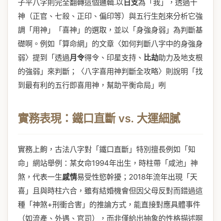
子平八字則完全翻轉這個邏輯.以
日支
為「我」，透過十
神（正官、七殺、正印、偏印等）與五行生剋來分析它強
調「用神」「喜神」的選取，並以「身強身弱」為判斷基
礎啊。例如「算命網」的文章〈如何判斷八字中的身強身
弱〉提到「透過
月令
得令、印星支持、
比劫
助力及地支根
的強弱」來判斷；〈八字喜用神判斷全攻略〉則說明「找
到最有利的五行即喜用神，幫助平衡命局」咧
實務表現：鐵口直斷 vs. 大運細膩
實務上齁，古法八字對「鐵口直斷」特別擅長例如「知
命」網站舉例：某女命1994年出生，時柱帶「咸池」神
煞，代表一生
感情
易受性慾幹擾；2018年流年出現「天
喜」且與時柱六合，雖有結婚機會但因父母反對而錯過這
種「神煞+刑衝合害」的推論方式，能直接對應具體事件
（如流產、外遇、官司），而非僅給出抽象的性格描述啊