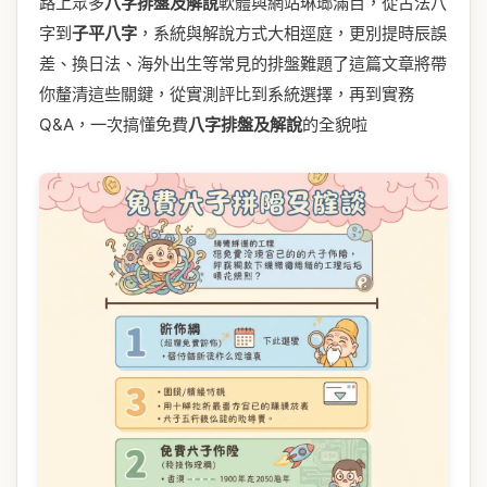
路上眾多
八字排盤及解說
軟體與網站琳瑯滿目，從古法八
字到
子平八字
，系統與解說方式大相逕庭，更別提時辰誤
差、換日法、海外出生等常見的排盤難題了這篇文章將帶
你釐清這些關鍵，從實測評比到系統選擇，再到實務
Q&A，一次搞懂免費
八字排盤及解說
的全貌啦