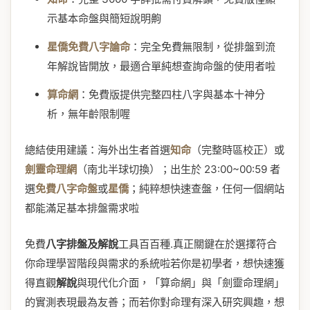
示基本命盤與簡短說明齁
星僑免費八字論命
：完全免費無限制，從排盤到流
年解說皆開放，最適合單純想查詢命盤的使用者啦
算命網
：免費版提供完整四柱八字與基本十神分
析，無年齡限制喔
總結使用建議：海外出生者首選
知命
（完整時區校正）或
劍靈命理網
（南北半球切換）；出生於 23:00~00:59 者
選
免費八字命盤
或
星僑
；純粹想快速查盤，任何一個網站
都能滿足基本排盤需求啦
免費
八字排盤及解說
工具百百種.真正關鍵在於選擇符合
你命理學習階段與需求的系統啦若你是初學者，想快速獲
得直觀
解說
與現代化介面，「算命網」與「劍靈命理網」
的實測表現最為友善；而若你對命理有深入研究興趣，想