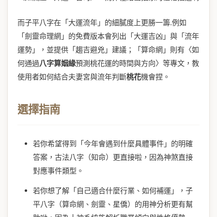
而子平八字在「大運流年」的細膩度上更勝一籌.例如
「劍靈命理網」的免費版本會列出「大運吉凶」與「流年
運勢」，並提供「趨吉避兇」建議；「算命網」則有〈如
何通過
八字算姻緣
預測桃花運的時間與方向〉等專文，教
使用者如何結合夫妻宮與流年判斷
桃花
機會捏。
選擇指南
若你希望得到「今年會遇到什麼具體事件」的明確
答案，古法八字（知命）更直接啦，因為神煞直接
對應事件類型。
若你想了解「自己適合什麼行業、如何補運」，子
平八字（算命網、劍靈、星僑）的用神分析更有幫