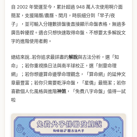
自 2002 年營運至今，累計超過 948 萬人次使用啊介面
簡潔，支援陽曆/農曆、閏月，時辰細分到「早子/夜
子」，並可輸入分鐘數排盤後直接顯示命盤表格，無過多
廣告幹擾捏。適合只想快速取得命盤、不想要太多解說文
字的進階使用者齁。
總結來說..若你追求最詳盡的
解說
與古法分析，選「知
命」；若你重視換日法與南半球校正，選「劍靈命理
網」；若你想邊算命邊學命理觀念，「算命網」的延伸文
章最豐富；若你只需要乾淨命盤，「星僑」最簡潔；若你
喜歡個人化風格與進階
神煞
，「免費八字命盤」值得一試
啦