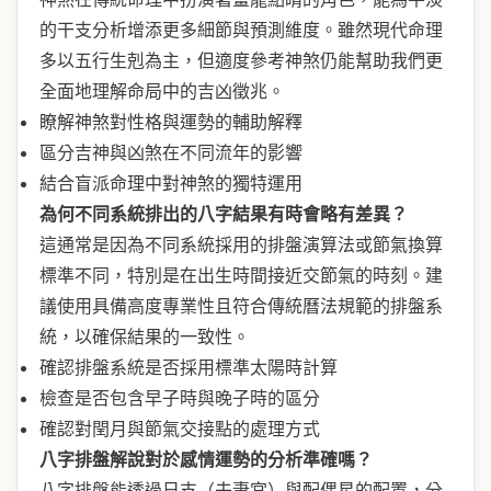
的干支分析增添更多細節與預測維度。雖然現代命理
多以五行生剋為主，但適度參考神煞仍能幫助我們更
全面地理解命局中的吉凶徵兆。
瞭解神煞對性格與運勢的輔助解釋
區分吉神與凶煞在不同流年的影響
結合盲派命理中對神煞的獨特運用
為何不同系統排出的八字結果有時會略有差異？
這通常是因為不同系統採用的排盤演算法或節氣換算
標準不同，特別是在出生時間接近交節氣的時刻。建
議使用具備高度專業性且符合傳統曆法規範的排盤系
統，以確保結果的一致性。
確認排盤系統是否採用標準太陽時計算
檢查是否包含早子時與晚子時的區分
確認對閏月與節氣交接點的處理方式
八字排盤解說對於感情運勢的分析準確嗎？
八字排盤能透過日支（夫妻宮）與配偶星的配置，分