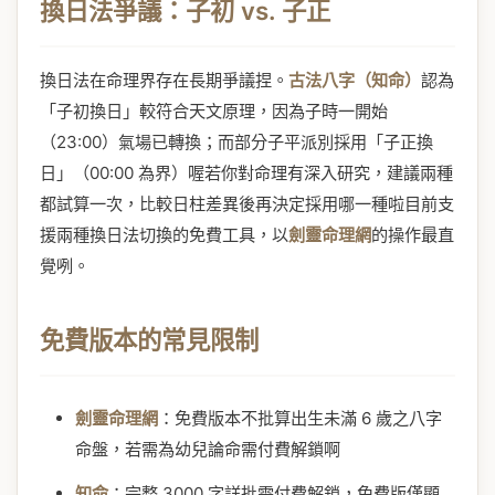
換日法爭議：子初 vs. 子正
換日法在命理界存在長期爭議捏。
古法八字（知命）
認為
「子初換日」較符合天文原理，因為子時一開始
（23:00）氣場已轉換；而部分子平派別採用「子正換
日」（00:00 為界）喔若你對命理有深入研究，建議兩種
都試算一次，比較日柱差異後再決定採用哪一種啦目前支
援兩種換日法切換的免費工具，以
劍靈命理網
的操作最直
覺咧。
免費版本的常見限制
劍靈命理網
：免費版本不批算出生未滿 6 歲之八字
命盤，若需為幼兒論命需付費解鎖啊
知命
：完整 3000 字詳批需付費解鎖，免費版僅顯