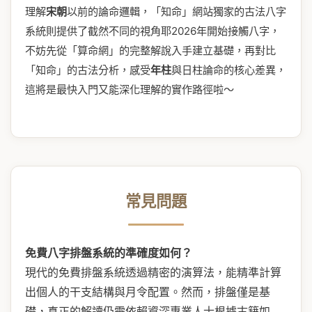
理解
宋朝
以前的論命邏輯，「知命」網站獨家的古法八字
系統則提供了截然不同的視角耶2026年開始接觸八字，
不妨先從「算命網」的完整解說入手建立基礎，再對比
「知命」的古法分析，感受
年柱
與日柱論命的核心差異，
這將是最快入門又能深化理解的實作路徑啦～
常見問題
免費八字排盤系統的準確度如何？
現代的免費排盤系統透過精密的演算法，能精準計算
出個人的干支結構與月令配置。然而，排盤僅是基
礎，真正的解讀仍需依賴資深專業人士根據古籍如