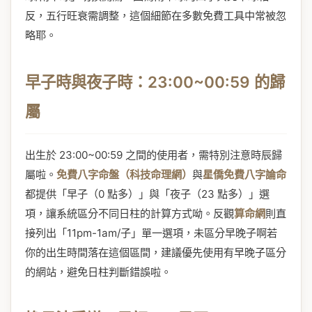
反，五行旺衰需調整，這個細節在多數免費工具中常被忽
略耶。
早子時與夜子時：23:00~00:59 的歸
屬
出生於 23:00~00:59 之間的使用者，需特別注意時辰歸
屬啦。
免費八字命盤（科技命理網）
與
星僑免費八字論命
都提供「早子（0 點多）」與「夜子（23 點多）」選
項，讓系統區分不同日柱的計算方式呦。反觀
算命網
則直
接列出「11pm-1am/子」單一選項，未區分早晚子啊若
你的出生時間落在這個區間，建議優先使用有早晚子區分
的網站，避免日柱判斷錯誤啦。