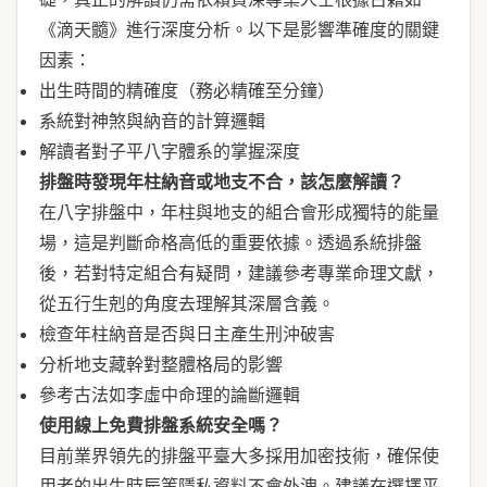
《滴天髓》進行深度分析。以下是影響準確度的關鍵
因素：
出生時間的精確度（務必精確至分鐘）
系統對神煞與納音的計算邏輯
解讀者對子平八字體系的掌握深度
排盤時發現年柱納音或地支不合，該怎麼解讀？
在八字排盤中，年柱與地支的組合會形成獨特的能量
場，這是判斷命格高低的重要依據。透過系統排盤
後，若對特定組合有疑問，建議參考專業命理文獻，
從五行生剋的角度去理解其深層含義。
檢查年柱納音是否與日主產生刑沖破害
分析地支藏幹對整體格局的影響
參考古法如李虛中命理的論斷邏輯
使用線上免費排盤系統安全嗎？
目前業界領先的排盤平臺大多採用加密技術，確保使
用者的出生時辰等隱私資料不會外洩。建議在選擇平