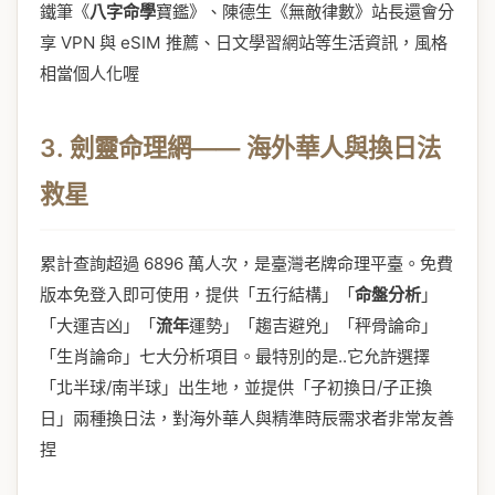
鐵筆《
八字命學
寶鑑》、陳德生《無敵律數》站長還會分
享 VPN 與 eSIM 推薦、日文學習網站等生活資訊，風格
相當個人化喔
3. 劍靈命理網—— 海外華人與換日法
救星
累計查詢超過 6896 萬人次，是臺灣老牌命理平臺。免費
版本免登入即可使用，提供「五行結構」「
命盤分析
」
「大運吉凶」「
流年
運勢」「趨吉避兇」「秤骨論命」
「生肖論命」七大分析項目。最特別的是..它允許選擇
「北半球/南半球」出生地，並提供「子初換日/子正換
日」兩種換日法，對海外華人與精準時辰需求者非常友善
捏