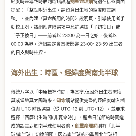
經度時差導致時辰判斷錯誤喔
劍靈命理網
特別在排盤頁面
提醒：「整點附近出生，請留意出生地的經度時差調
整」，並內建〈算命所用的時間〉說明頁，引導使用者手
動校正咧。該網站進階選項中允許選擇「子初換日」或
「子正換日」——前者以 23:00 為一日之始，後者以
00:00 為界，這個設定會直接影響 23:00~23:59 出生者
的
日支
與時柱捏。
海外出生：時區、經緯度與南北半球
傳統八字以「中原標準時間」為基準.但國外出生者需換
算成當地真太陽時啦。
知命
網站提供完整的經緯度輸入欄
位與 UTC 時區選單（從 UTC-12 到 UTC+12），並要求
選擇「西曆出生時間(非夏令時)」，避免日光節約時間造
成的誤差對於南半球使用者齁，
劍靈命理網
則有「北半
球/南半球」切換開關，因為南半球的四季與北半球相