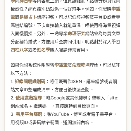
學
同
擇日學
等內容放上網，但資訊雜亂，點樣分辨真假同
權威性？網頁識別碼就係一個好幫手。例如，你想睇
李鐵
筆
嘅
易經占卜
講座視頻，可以記低該視頻嘅平台ID或者專
屬鏈結編號，下次直接輸入就能重溫，唔使再喺海量視頻
入面慢慢搵。另外，一啲專業
命理研究
網站會為每篇文章
分配獨特編號，方便用戶查詢同引用，呢點對於深入學習
四柱八字
或者
姓名學
嘅人嚟講非常實用。
如果你想系統性咁學習
李鐵筆
嘅
命理乾坤
理論，可以試吓
以下方法：
1.
記錄關鍵識別碼
：將佢嘅著作ISBN、講座編號或者網
站文章ID整理成清單，方便日後快速查閱。
2.
使用進階搜尋
：喺Google或其他搜尋引擎輸入「site:
網站域名 + 識別碼」，直接跳轉到目標頁面。
3.
善用平台篩選
：喺YouTube、博客或者電子書平台，
用視頻ID或書碼縮窄範圍，避開無關內容。