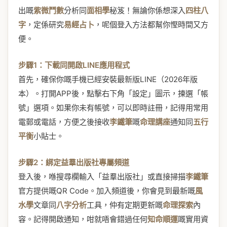
出嘅
紫微鬥數
分析同
面相學
秘笈！無論你係想深入
四柱八
字
，定係研究
易經占卜
，呢個登入方法都幫你慳時間又方
便。
步驟1：下載同開啟LINE應用程式
首先，確保你嘅手機已經安裝最新版LINE（2026年版
本）。打開APP後，點擊右下角「設定」圖示，揀選「帳
號」選項。如果你未有帳號，可以即時註冊，記得用常用
電郵或電話，方便之後接收
李鐵筆
嘅
命理講座
通知同
五行
平衡
小貼士。
步驟2：綁定益羣出版社專屬頻道
登入後，喺搜尋欄輸入「益羣出版社」或直接掃描
李鐵筆
官方提供嘅QR Code。加入頻道後，你會見到最新嘅
風
水學
文章同
八字分析
工具，仲有定期更新嘅
命理探索
內
容。記得開啟通知，咁就唔會錯過任何
知命順運
嘅實用資