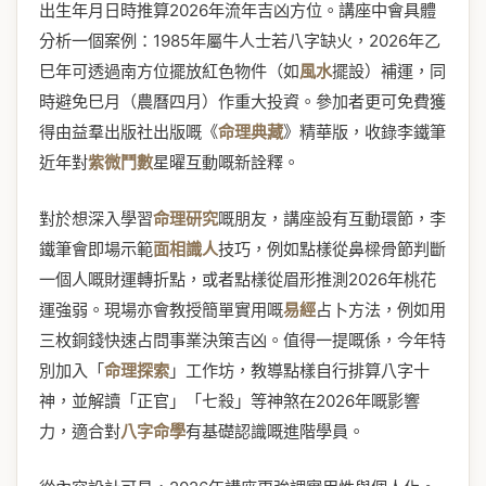
出生年月日時推算2026年流年吉凶方位。講座中會具體
分析一個案例：1985年屬牛人士若八字缺火，2026年乙
巳年可透過南方位擺放紅色物件（如
風水
擺設）補運，同
時避免巳月（農曆四月）作重大投資。參加者更可免費獲
得由益羣出版社出版嘅《
命理典藏
》精華版，收錄李鐵筆
近年對
紫微鬥數
星曜互動嘅新詮釋。
對於想深入學習
命理研究
嘅朋友，講座設有互動環節，李
鐵筆會即場示範
面相識人
技巧，例如點樣從鼻樑骨節判斷
一個人嘅財運轉折點，或者點樣從眉形推測2026年桃花
運強弱。現場亦會教授簡單實用嘅
易經
占卜方法，例如用
三枚銅錢快速占問事業決策吉凶。值得一提嘅係，今年特
別加入「
命理探索
」工作坊，教導點樣自行排算八字十
神，並解讀「正官」「七殺」等神煞在2026年嘅影響
力，適合對
八字命學
有基礎認識嘅進階學員。