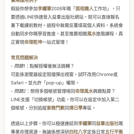
實際應用例子
假設你想參加
李鐵筆
2026年嘅「
面相識人
工作坊」，只
要透過LINE快速登入益羣出版社網站，就可以直接報名
兼下載課前教材。過程中無需反覆填寫個人資料，系統會
自動同步你嘅學習進度，甚至推薦相關
風水
進階課程，真
正實現
命理乾坤
一站式管理！
常見問題解決
-
問題1
：點解授權後無法跳轉？
可能係瀏覽器設定阻擋彈出視窗，試吓改用Chrome或
Safari，並允許「pop-up」權限。
-
問題2
：想用多個帳號管理唔同
命理風水
興趣點算？
LINE支援「切換帳號」功能，你可以在設定中加入第二
個帳號，分別追蹤
紫微鬥數
同
擇日學
專區。
透過以上步驟，你可以極速連結到
李鐵筆
同
益羣出版社
嘅
專業命理資源，無論係想深研
四柱八字
定係日常
五行平衡