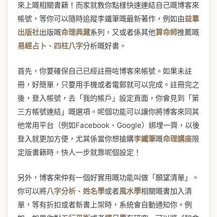
來上嘅相關書籍！而家就教你點樣快速連結自己嘅博客來
帳號，等你可以隨時追蹤李鐵筆嘅最新著作，例如由
益羣
出版社
出版嘅
命理典藏
系列，又或者係其他
算命師
推薦嘅
易經占卜
、
四柱八字
分析嘅好書。
首先，你要確保自己已經註冊咗博客來帳號。如果未註
冊，好簡單，只要用手機或者電郵就可以完成。註冊完之
後，登入帳號，去「我的帳戶」設定頁面，你會見到「第
三方帳號連結」嘅選項。呢個功能可以讓你將博客來同其
他常用平台（例如Facebook、Google）綁埋一齊，以後
登入就更加方便，尤其係當你想搶購
李鐵筆
嘅
命理講座
限
定版書籍時，快人一步就靠呢個設定！
另外，博客來仲有一個好實用嘅功能叫做「願望清單」。
你可以將
八字分析
、
姓名學
或者
風水學
相關嘅書加入清
單，等有折扣或者新書上架時，系統會自動通知你。例