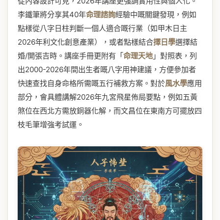
從內容設計可見，2026年講座更強調實用性與個人化。
李鐵筆將分享其40年
命理諮詢
經驗中嘅關鍵發現，例如
點樣從八字日柱判斷一個人適合嘅行業（如甲木日主
2026年利文化創意產業），或者點樣結合
擇日學
選擇結
婚/開張吉時。講座手冊更附有「
命理天地
」對照表，列
出2000-2026年間出生者嘅八字用神建議，方便參加者
快速查找自身命格所需嘅五行補救方案。對於
風水學
應用
部分，會具體講解2026年九宮飛星佈局要點，例如五黃
煞位在西北方需放銅器化解，而文昌位在東南方可擺放四
枝毛筆增強考試運。