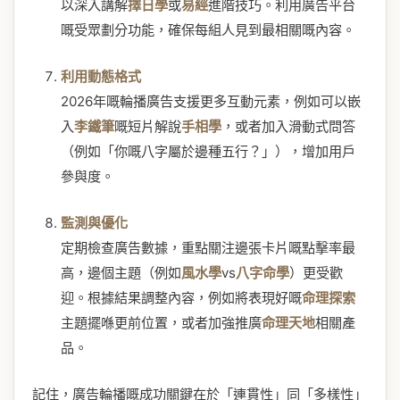
以深入講解
擇日學
或
易經
進階技巧。利用廣告平台
嘅受眾劃分功能，確保每組人見到最相關嘅內容。
利用動態格式
2026年嘅輪播廣告支援更多互動元素，例如可以嵌
入
李鐵筆
嘅短片解說
手相學
，或者加入滑動式問答
（例如「你嘅八字屬於邊種五行？」），增加用戶
參與度。
監測與優化
定期檢查廣告數據，重點關注邊張卡片嘅點擊率最
高，邊個主題（例如
風水學
vs
八字命學
）更受歡
迎。根據結果調整內容，例如將表現好嘅
命理探索
主題擺喺更前位置，或者加強推廣
命理天地
相關產
品。
記住，廣告輪播嘅成功關鍵在於「連貫性」同「多樣性」