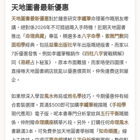
天地圖書最新優惠
天地圖書最新優惠
對於鍾意研究
李鐵筆
命理著作嘅朋友嚟
講，絕對係2026年不可錯過嘅入手時機！近期天地圖書
推出「
命理典藏
」專區，精選多本
八字命學
、
紫微鬥數
同
面相學
經典，包括
益羣出版社
早年出版嘅絕版書，而家以
7折優惠發售。例如李鐵筆暢銷作《
四柱八字
實戰精解》
同《
易經
占卜秘笈》，原本市面難搵，而家唔使四圍撲，
直接喺天地圖書網店就能以優惠價買到，仲免運費送到屋
企。
如果想深入學習
風水
佈局或
姓名學
技巧，今期優惠仲有組
合套裝選擇。買滿$500即可加購
李鐵筆
親撰嘅《
手相學
現代應用》電子版，呢本書專門分析掌紋與
五行平衡
嘅關
係，仲附贈
命理講座
精華片段。另外，訂購任何
命理風水
書籍滿3本，可免費參加天地圖書舉辦嘅「
知命順運
」線
上工作坊，由資深
算命師
講解
八字分析
實戰案例，教你點