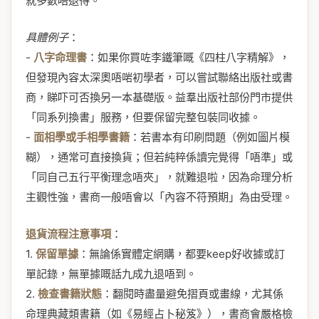
就多數唔退得。
具體例子
：
-
八字命理書
：如果你買咗李鐵筆嘅《四柱八字精解》，
但發現內容太深奧唔啱初學者，可以嘗試聯絡出版社或書
商，睇吓可否換另一本基礎版。益羣出版社部份門市提供
「同系列換書」服務，但要保留完整包裝同收據。
-
面相學或手相學書籍
：若書本有印刷問題（例如圖片模
糊），通常可直接換貨；但若純粹係讀完覺得「唔準」或
「同自己五行平衡理念唔夾」，就難退啦，因為命理分析
主觀性強，書商一般唔會以「內容不符預期」為由受理。
退貨流程注意事項
：
1.
保留單據
：無論係實體定網購，都要keep好收據或訂
單記錄，無單據嘅話九成九退唔到。
2.
檢查書籍狀態
：翻閱時盡量避免摺頁或畫線，尤其係
命理典藏類書籍（如《易經占卜秘笈》），書商會嚴格檢