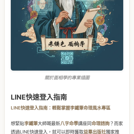
關於面相學的專業插圖
LINE快速登入指南
LINE快速登入指南：輕鬆掌握李鐵筆命理風水專區
想緊貼
李鐵筆
大師嘅最新
八字命學
講座同
命理諮詢
？而家
透過LINE快速登入，就可以即時獲取
益羣出版社
獨家推