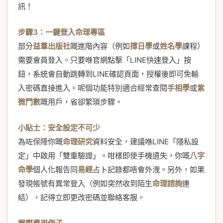
訊！
步驟3：一鍵登入命理專區
部分
益羣出版社
嘅進階內容（例如
擇日學
或
姓名學
課程）
需要會員登入。只要喺官網點擊「LINE快速登入」按
鈕，系統會自動跳轉到LINE確認頁面，授權後即可免輸
入密碼直接進入。呢個功能特別適合經常查閱
手相學
或
紫
微鬥數
嘅用戶，省卻繁瑣步驟。
小貼士：安全設定不可少
為咗保障你嘅
命理研究
資料安全，建議喺LINE「隱私設
定」中啟用「雙重驗證」。咁樣即使手機遺失，你嘅
八字
命學
個人化報告同
易經
占卜記錄都唔會外洩。另外，如果
發現帳號有異常登入（例如突然收到陌生
命理諮詢
連
結），記得立即更改密碼並聯絡客服。