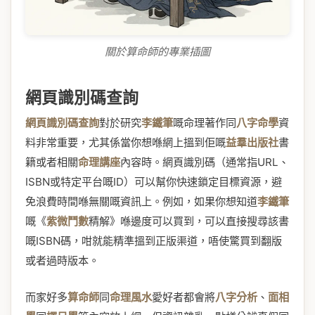
關於算命師的專業插圖
網頁識別碼查詢
網頁識別碼查詢
對於研究
李鐵筆
嘅命理著作同
八字命學
資
料非常重要，尤其係當你想喺網上搵到佢嘅
益羣出版社
書
籍或者相關
命理講座
內容時。網頁識別碼（通常指URL、
ISBN或特定平台嘅ID）可以幫你快速鎖定目標資源，避
免浪費時間喺無關嘅資訊上。例如，如果你想知道
李鐵筆
嘅《
紫微鬥數
精解》喺邊度可以買到，可以直接搜尋該書
嘅ISBN碼，咁就能精準搵到正版渠道，唔使驚買到翻版
或者過時版本。
而家好多
算命師
同
命理風水
愛好者都會將
八字分析
、
面相