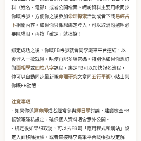
料（姓名、電郵）或者公開檔案。呢啲資料主要用嚟同步
你嘅帳號，方便你之後參加
命理探索
活動或者下載
易經占
卜
相關內容。如果你只係想綁定登入，可以取消勾選唔必
要嘅權限，再按「確定」就搞掂！
綁定成功之後，你嘅FB帳號就會同李鐵筆平台連結，以
後登入一撳就得，唔使再記多組密碼。特別係如果你想訂
閱
面相學
或
四柱八字
課程，綁定FB可以加快報名流程，
仲可以自動同步最新嘅
命理研究
文章同
五行平衡
小貼士到
你嘅FB動態。
注意事項
- 如果你係
算命師
或者經常參與
擇日學
討論，建議檢查FB
帳號嘅隱私設定，確保個人資料唔會意外公開。
- 綁定後如果想取消，可以去FB嘅「應用程式和網站」設
定入面移除授權，或者直接喺李鐵筆平台嘅帳號設定解