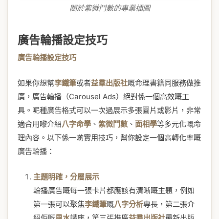
關於紫微鬥數的專業插圖
廣告輪播設定技巧
廣告輪播設定技巧
如果你想幫
李鐵筆
或者
益羣出版社
嘅命理書籍同服務做推
廣，廣告輪播（Carousel Ads）絕對係一個高效嘅工
具。呢種廣告格式可以一次過展示多張圖片或影片，非常
適合用嚟介紹
八字命學
、
紫微鬥數
、
面相學
等多元化嘅命
理內容。以下係一啲實用技巧，幫你設定一個高轉化率嘅
廣告輪播：
主題明確，分層展示
輪播廣告嘅每一張卡片都應該有清晰嘅主題，例如
第一張可以聚焦
李鐵筆
嘅
八字分析
專長，第二張介
紹佢嘅
風水
講座，第三張推廣
益羣出版社
最新出版