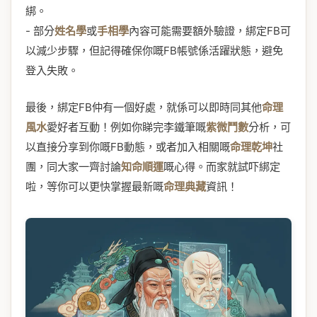
綁。
- 部分
姓名學
或
手相學
內容可能需要額外驗證，綁定FB可
以減少步驟，但記得確保你嘅FB帳號係活躍狀態，避免
登入失敗。
最後，綁定FB仲有一個好處，就係可以即時同其他
命理
風水
愛好者互動！例如你睇完李鐵筆嘅
紫微鬥數
分析，可
以直接分享到你嘅FB動態，或者加入相關嘅
命理乾坤
社
團，同大家一齊討論
知命順運
嘅心得。而家就試吓綁定
啦，等你可以更快掌握最新嘅
命理典藏
資訊！