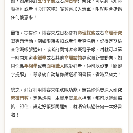
如，如果你對
五行平衡
或者
擇日學
有研究，可以將《知命
順運》或者《命理乾坤》呢類書加入清單，咁就唔會錯過
任何優惠啦！
最後，提提你，博客來成日都會有
命理探索
或者
命理研究
嘅專題活動，例如限時折扣或者作者簽名版。記得定期檢
查你嘅帳號通知，或者訂閱博客來嘅電子報，咁就可以第
一時間知道
李鐵筆
或者其他
命理諮詢
專家嘅新書動向。如
果你係
手相學
或者
面相識人
嘅愛好者，仲可以設定「關鍵
字提醒」，等系統自動幫你篩選相關書籍，省時又省力！
總之，好好利用博客來帳號嘅功能，無論你係想深入研究
紫微鬥數
，定係想搵一本實用嘅
風水
指南，都可以輕鬆搞
掂。記住，設定好帳號同通知，就唔會錯過任何一本好書
啦！