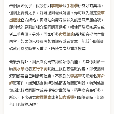
舉個實際例子，假設你對
李鐵筆
嘅
手相學
研究好有興趣，
但網上資料太多，好難搵到權威解讀。你可以先鎖定
益羣
出版社
官方網站，再喺站內搜尋欄輸入該書嘅專屬編號，
即刻就能見到詳細介紹同購買選項，唔使再睇埋啲廣告或
者二手資訊。另外，而家好多
命理諮詢
網站都會提供付費
內容，如果你已經買咗某個課程或者文章，記低佢嘅識別
碼就可以隨時登入重溫，唔使次次都重新搜尋。
最後要提吓，網頁識別碼查詢並唔係萬能，尤其係對於一
啲
風水學
或者
五行平衡
呢類主觀性較強嘅內容，即使搵到
源頭都要自己判斷可信度。不過對於
李鐵筆
呢類知名
算命
師
嘅著作，識別碼查詢絕對係節省時間嘅利器，特別係當
你想比較唔同版本或者搵特定章節時，精準度會高好多。
所以，下次研究
命理探索
或者
知命順運
相關課題時，記得
善用呢個技巧啦！