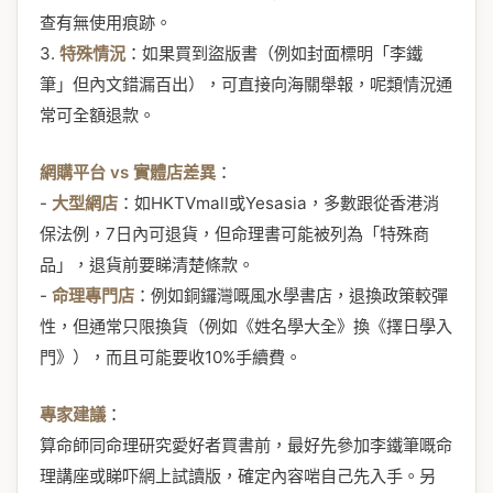
查有無使用痕跡。
3.
特殊情況
：如果買到盜版書（例如封面標明「李鐵
筆」但內文錯漏百出），可直接向海關舉報，呢類情況通
常可全額退款。
網購平台 vs 實體店差異
：
-
大型網店
：如HKTVmall或Yesasia，多數跟從香港消
保法例，7日內可退貨，但命理書可能被列為「特殊商
品」，退貨前要睇清楚條款。
-
命理專門店
：例如銅鑼灣嘅風水學書店，退換政策較彈
性，但通常只限換貨（例如《姓名學大全》換《擇日學入
門》），而且可能要收10%手續費。
專家建議
：
算命師同命理研究愛好者買書前，最好先參加李鐵筆嘅命
理講座或睇吓網上試讀版，確定內容啱自己先入手。另