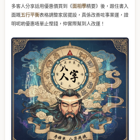
多客人分享話用優惠價買到《
面相學
精要》後，跟住書入
面嘅
五行平衡
表格調整家居擺設，真係改善咗事業運，證
明呢啲優惠唔單止慳錢，仲實際幫到人改運！