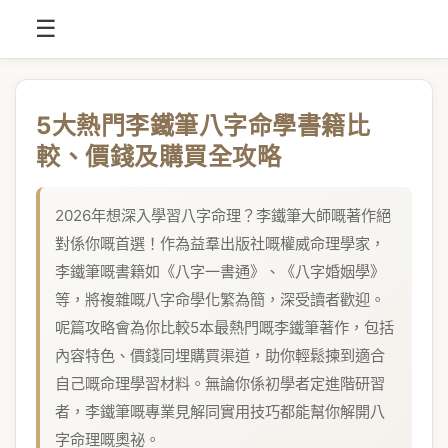
☰
5大熱門李鐵筆八字命學書籍比
較、價錢及購買全攻略
2026年想深入學習八字命理？李鐵筆大師嘅著作絕
對係你嘅首選！作為益羣出版社嘅權威命理學家，
李鐵筆嘅書籍如《八字一書通》、《八字婚姻學》
等，將複雜嘅八字命學化繁為簡，深受讀者歡迎。
呢篇攻略會為你比較5本最熱門嘅李鐵筆著作，包括
內容特色、價錢同埋購買渠道，助你輕鬆揀到適合
自己嘅命理學習材料。無論你係初學者定進階研習
者，李鐵筆嘅專業見解同實用技巧都能幫你解開八
字命理嘅奧祕。