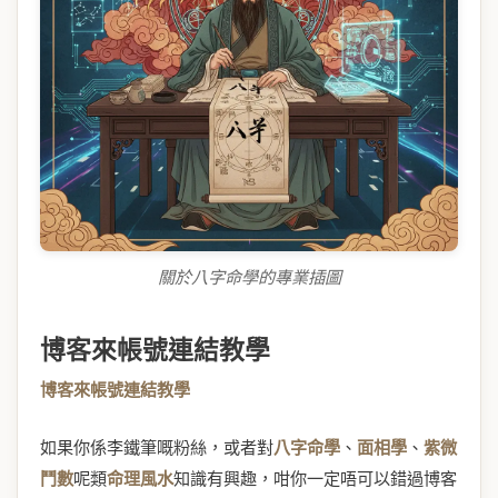
關於八字命學的專業插圖
博客來帳號連結教學
博客來帳號連結教學
如果你係李鐵筆嘅粉絲，或者對
八字命學
、
面相學
、
紫微
鬥數
呢類
命理風水
知識有興趣，咁你一定唔可以錯過博客