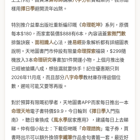
樣用
擇日學
避開流年凶煞。
特別推介益羣出版社重新編印嘅《
命理乾坤
》系列，原價
每本$180，而家套裝價$888有6本，內容涵蓋
紫微鬥數
排盤訣竅、
面相識人
心法，連
易經
卦象解析都有詳細圖表
說明。天地圖書門市仲設有限量
命理探索
福袋，$299隨
機放入3本
命理研究
專書加1件開運小物，上個月推出後
已經被搶購八成，想撿漏就要快手！記住優惠期只到
2026年11月底，而且部分
八字命學
教材庫存得返個位
數，遲咗可能又要等再版。
對於預算有限嘅初學者，天地圖書APP而家每日推出一本
命理天地
電子書特價$9.9，今日輪到《
擇日學
入門指
南》，聽日會換成《
風水學
居家應用》，建議每日上去睇
睇。仲有個小貼士：下載佢哋嘅「
命理諮詢
」電子券，買
書時出示可以額外換領
李鐵筆
作品金句書籤一套。最近好