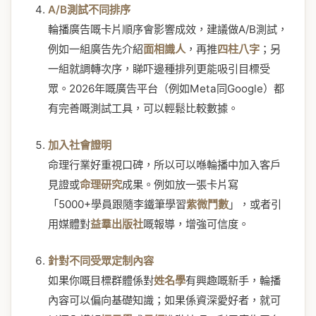
A/B測試不同排序
輪播廣告嘅卡片順序會影響成效，建議做A/B測試，
例如一組廣告先介紹
面相識人
，再推
四柱八字
；另
一組就調轉次序，睇吓邊種排列更能吸引目標受
眾。2026年嘅廣告平台（例如Meta同Google）都
有完善嘅測試工具，可以輕鬆比較數據。
加入社會證明
命理行業好重視口碑，所以可以喺輪播中加入客戶
見證或
命理研究
成果。例如放一張卡片寫
「5000+學員跟隨李鐵筆學習
紫微鬥數
」，或者引
用媒體對
益羣出版社
嘅報導，增強可信度。
針對不同受眾定制內容
如果你嘅目標群體係對
姓名學
有興趣嘅新手，輪播
內容可以偏向基礎知識；如果係資深愛好者，就可