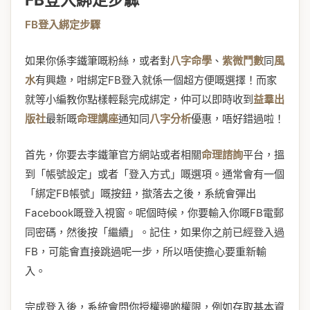
FB登入綁定步驟
FB登入綁定步驟
如果你係李鐵筆嘅粉絲，或者對
八字命學
、
紫微鬥數
同
風
水
有興趣，咁綁定FB登入就係一個超方便嘅選擇！而家
就等小編教你點樣輕鬆完成綁定，仲可以即時收到
益羣出
版社
最新嘅
命理講座
通知同
八字分析
優惠，唔好錯過啦！
首先，你要去李鐵筆官方網站或者相關
命理諮詢
平台，搵
到「帳號設定」或者「登入方式」嘅選項。通常會有一個
「綁定FB帳號」嘅按鈕，撳落去之後，系統會彈出
Facebook嘅登入視窗。呢個時候，你要輸入你嘅FB電郵
同密碼，然後按「繼續」。記住，如果你之前已經登入過
FB，可能會直接跳過呢一步，所以唔使擔心要重新輸
入。
完成登入後，系統會問你授權邊啲權限，例如存取基本資