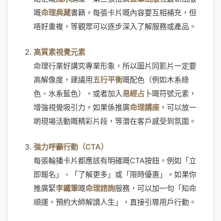
嘅
命理典藏
書籍。每張卡片嘅內容要互相補充，但
唔好重複，等觀眾可以逐步深入了解服務或產品。
高質素視覺元素
命理行業好講究專業形象，所以圖片同影片一定要
高解像度，建議用
五行平衡
嘅配色（例如木系綠
色、水系藍色），或者加入
易經占卜
嘅符號元素，
增強視覺吸引力。如果係推廣
命理講座
，可以放一
啲現場活動嘅精彩片段，等潛在客戶感受到氛圍。
強力呼籲行動（CTA）
每張輪播卡片都應該有明確嘅CTA按鈕，例如「立
即報名」、「了解更多」或「限時優惠」。如果你
推廣緊
李鐵筆
嘅
命理諮詢
服務，可以加一句「知命
順運，預約大師解讀人生」，直接引導用戶行動。