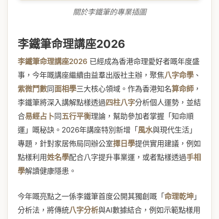
關於李鐵筆的專業插圖
李鐵筆命理講座2026
李鐵筆命理講座2026
已經成為香港命理愛好者嘅年度盛
事，今年嘅講座繼續由益羣出版社主辦，聚焦
八字命學
、
紫微鬥數
同
面相學
三大核心領域。作為香港知名
算命師
，
李鐵筆將深入講解點樣透過
四柱八字
分析個人運勢，並結
合
易經占卜
同
五行平衡
理論，幫助參加者掌握「知命順
運」嘅秘訣。2026年講座特別新增「
風水
與現代生活」
專題，針對家居佈局同辦公室
擇日學
提供實用建議，例如
點樣利用
姓名學
配合八字提升事業運，或者點樣透過
手相
學
解讀健康隱患。
今年嘅亮點之一係李鐵筆首度公開其獨創嘅「
命理乾坤
」
分析法，將傳統
八字分析
與AI數據結合，例如示範點樣用