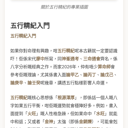
關於五行精紀的專業插圖
五行精紀入門
五行精紀入門
如果你對命理有興趣，咁
五行精紀
呢本古籍就一定要認識
吓！佢係宋代
廖中
所寫，同
神峯通考
、
三命通會
齊名，係
八字分析嘅經典之作。而家2026年，仲有唔少
算命師
會
參考佢嘅理論，尤其係書入面
論甲乙
、
論丙丁
、
論戊己
、
論庚辛
、
論壬癸
呢幾章，講透五行點樣影響人命運。
五行精紀
嘅核心思想係「
根源渾厚
」，即係話一個人嘅八
字如果五行平衡，咁佢嘅運勢就會穩陣好多。例如，書入
面提到「
火旺
」嘅人性格急躁，但如果命中「
水旺
」就能
中和返；又或者「
金神
」太強（即係
金銷爍
），可能會剋