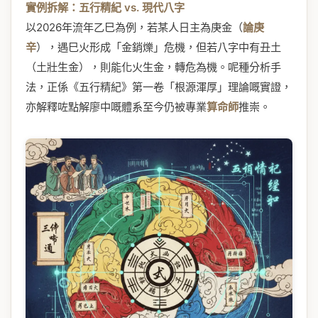
實例拆解：五行精紀 vs. 現代八字
以2026年流年乙巳為例，若某人日主為庚金（
論庚
辛
），遇巳火形成「金銷爍」危機，但若八字中有丑土
（土壯生金），則能化火生金，轉危為機。呢種分析手
法，正係《五行精紀》第一卷「根源渾厚」理論嘅實證，
亦解釋咗點解廖中嘅體系至今仍被專業
算命師
推崇。