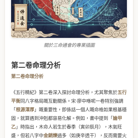
關於三命通會的專業插圖
第二卷命理分析
第二卷命理分析
《五行精紀》第二卷深入探討命理分析，尤其聚焦於
五行
平衡
同八字格局嘅互動關係。宋·廖中喺呢一卷特別強調
「
根源渾厚
」嘅重要性，即係話一個人嘅命格如果根基穩
固，就算遇到沖剋都容易化解。例如，書中提到「
論甲
乙
」時指出，木命人若生於春季（寅卯辰月），木氣旺
盛，但若八字中
金銷爍
過多（如庚辛透干），反而需要火