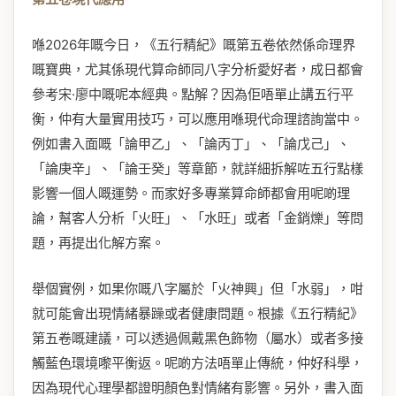
喺2026年嘅今日，《五行精紀》嘅第五卷依然係命理界
嘅寶典，尤其係現代算命師同八字分析愛好者，成日都會
參考宋·廖中嘅呢本經典。點解？因為佢唔單止講五行平
衡，仲有大量實用技巧，可以應用喺現代命理諮詢當中。
例如書入面嘅「論甲乙」、「論丙丁」、「論戊己」、
「論庚辛」、「論壬癸」等章節，就詳細拆解咗五行點樣
影響一個人嘅運勢。而家好多專業算命師都會用呢啲理
論，幫客人分析「火旺」、「水旺」或者「金銷爍」等問
題，再提出化解方案。
舉個實例，如果你嘅八字屬於「火神興」但「水弱」，咁
就可能會出現情緒暴躁或者健康問題。根據《五行精紀》
第五卷嘅建議，可以透過佩戴黑色飾物（屬水）或者多接
觸藍色環境嚟平衡返。呢啲方法唔單止傳統，仲好科學，
因為現代心理學都證明顏色對情緒有影響。另外，書入面