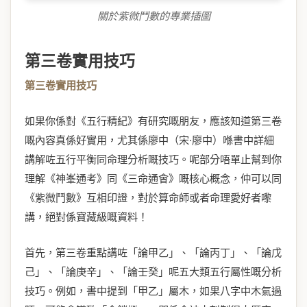
關於紫微鬥數的專業插圖
第三卷實用技巧
第三卷實用技巧
如果你係對《五行精紀》有研究嘅朋友，應該知道第三卷
嘅內容真係好實用，尤其係廖中（宋·廖中）喺書中詳細
講解咗五行平衡同命理分析嘅技巧。呢部分唔單止幫到你
理解《神峯通考》同《三命通會》嘅核心概念，仲可以同
《紫微鬥數》互相印證，對於算命師或者命理愛好者嚟
講，絕對係寶藏級嘅資料！
首先，第三卷重點講咗「論甲乙」、「論丙丁」、「論戊
己」、「論庚辛」、「論壬癸」呢五大類五行屬性嘅分析
技巧。例如，書中提到「甲乙」屬木，如果八字中木氣過