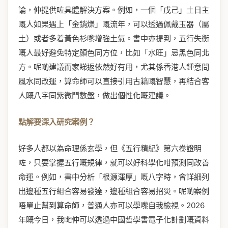
論，仲提供咗具體解決方案。例如，一個「戊己」土日主
嘅人如果遇上「金銷爍」嘅流年，可以透過佩戴玉器（屬
土）或者多着黃色衫嚟增強土氣。書中亦提到，五行失衡
嘅人最好避免特定顏色同方位，比如「水旺」忌黑色同北
方。呢啲建議而家睇返依然好有用，尤其係香港人鍾意問
風水同改運，算命師可以直接引用古籍嘅智慧，再結合客
人嘅八字同紫微鬥數盤，做出個性化嘅建議。
點解要深入研究案例？
好多人都以為命理係玄學，但《五行精紀》第六卷證明
咗，只要掌握五行嘅規律，就可以好科學化咁預測同改善
命運。例如，書中分析「根源渾厚」嘅八字時，會詳細列
出邊種五行組合容易發達，邊種組合容易招災。呢啲案例
唔單止幫到算命師，普通人亦可以學嚟自我檢視。2026
年嘅今日，我哋仲可以透過中國哲學書電子化計劃嘅資料