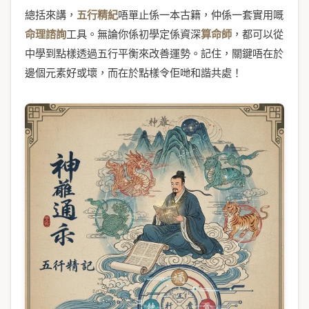
總括來講，
五行精紀
唔單止係一本古籍，仲係一套實用嘅
命理諮詢
工具。無論你係初學定係資深
算命師
，都可以從
中學到點樣透過五行平衡來改善運勢。記住，關鍵唔在於
邊個元素好或壞，而在於點樣令佢哋和諧共處！