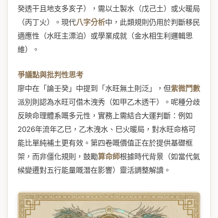
癸透干且地支多亥子），需以土製水（戊己土）或火暖局
（丙丁火）。現代
八字分析
中，此類規則仍用於判斷移民
適應性（水旺主漂泊）或學業成就（金水相生利邏輯思
維）。
爭議點與批判性思考
廖中在「論壬癸」中提到「水旺無土則泛」，但
紫微鬥數
派別則認為水旺可借木洩秀（如甲乙木透干）。呢種分歧
反映命理體系嘅多元性，實務上需結合大運判斷：例如
2026年流年乙巳，乙木洩水、巳火暖局，對水旺命格可
能比單純補土更有效。第四卷嘅價值正在於提供基礎框
架，而非僵化規則，鼓勵
算命師
根據時代背景（如當代氣
候變遷對五行能量嘅潛在影響）靈活調整解讀。