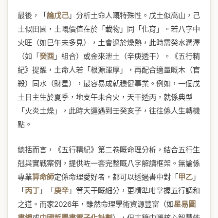
最後，「
論戊己
」分析土命人嘅特殊性。戊土似高山，己
土似田園，土嘅價值在於「載物」同「化育」。若八字中
火旺（如巳午未多見），土會過於燥熱，此時需癸水潤澤
（如「
癸酉
」組合）或金來泄土（辛庚透干）。《五行精
紀》提醒，土命人若「根源渾厚」，再配合適量嘅木（官
殺）同水（財星），最容易成就穩健事業。例如，一個戊
土日主生於夏季，地支午未合火，天干透丙，就係典型
「火炎土燥」，此時大運遇到壬癸亥子，往往係人生轉機
點。
總括而言，《五行精紀》第二卷嘅命理分析，結合五行生
剋與實戰案例，提供咗一套完整嘅八字解讀框架。無論係
專業
算命師
定係命理愛好者，都可以透過書中對「
甲乙
」
「
丙丁
」「
庚辛
」等天干嘅細分，更精準咁掌握五行調和
之道。而家2026年，雖然命理學術資源豐富（如
星易圖
書網
或
中國哲學書電子化計劃
），但古籍中嘅核心智慧依