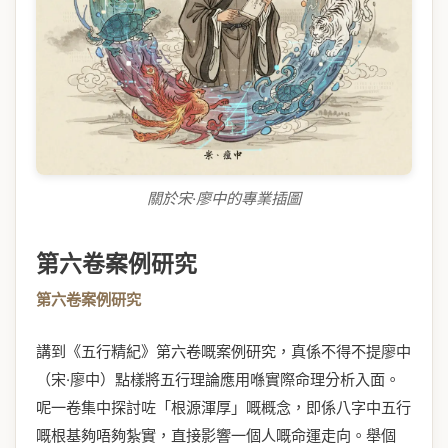
關於宋·廖中的專業插圖
第六卷案例研究
第六卷案例研究
講到《五行精紀》第六卷嘅案例研究，真係不得不提廖中
（宋·廖中）點樣將五行理論應用喺實際命理分析入面。
呢一卷集中探討咗「根源渾厚」嘅概念，即係八字中五行
嘅根基夠唔夠紮實，直接影響一個人嘅命運走向。舉個