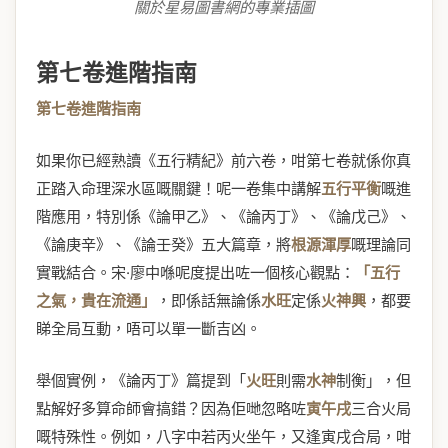
關於星易圖書網的專業插圖
第七卷進階指南
第七卷進階指南
如果你已經熟讀《五行精紀》前六卷，咁第七卷就係你真
正踏入命理深水區嘅關鍵！呢一卷集中講解
五行平衡
嘅進
階應用，特別係《論甲乙》、《論丙丁》、《論戊己》、
《論庚辛》、《論壬癸》五大篇章，將
根源渾厚
嘅理論同
實戰結合。宋·廖中喺呢度提出咗一個核心觀點：
「五行
之氣，貴在流通」
，即係話無論係
水旺
定係
火神興
，都要
睇全局互動，唔可以單一斷吉凶。
舉個實例，《論丙丁》篇提到「
火旺
則需
水神
制衡」，但
點解好多算命師會搞錯？因為佢哋忽略咗
寅午戌
三合火局
嘅特殊性。例如，八字中若丙火坐午，又逢寅戌合局，咁