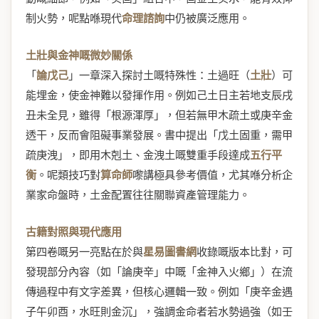
制火勢，呢點喺現代
命理諮詢
中仍被廣泛應用。
土壯與金神嘅微妙關係
「
論戊己
」一章深入探討土嘅特殊性：土過旺（
土壯
）可
能埋金，使金神難以發揮作用。例如己土日主若地支辰戌
丑未全見，雖得「根源渾厚」，但若無甲木疏土或庚辛金
透干，反而會阻礙事業發展。書中提出「戊土固重，需甲
疏庚洩」，即用木剋土、金洩土嘅雙重手段達成
五行平
衡
。呢類技巧對
算命師
嚟講極具參考價值，尤其喺分析企
業家命盤時，土金配置往往關聯資產管理能力。
古籍對照與現代應用
第四卷嘅另一亮點在於與
星易圖書網
收錄嘅版本比對，可
發現部分內容（如「論庚辛」中嘅「金神入火鄉」）在流
傳過程中有文字差異，但核心邏輯一致。例如「庚辛金遇
子午卯酉，水旺則金沉」，強調金命者若水勢過強（如壬