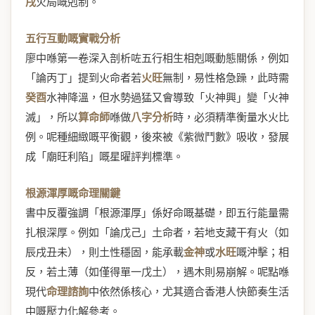
戌
火局嘅剋制。
五行互動嘅實戰分析
廖中喺第一卷深入剖析咗五行相生相剋嘅動態關係，例如
「論丙丁」提到火命者若
火旺
無制，易性格急躁，此時需
癸酉
水神降溫，但水勢過猛又會導致「火神興」變「火神
滅」，所以
算命師
喺做
八字分析
時，必須精準衡量水火比
例。呢種細緻嘅平衡觀，後來被《紫微鬥數》吸收，發展
成「廟旺利陷」嘅星曜評判標準。
根源渾厚嘅命理關鍵
書中反覆強調「根源渾厚」係好命嘅基礎，即五行能量需
扎根深厚。例如「論戊己」土命者，若地支藏干有火（如
辰戌丑未），則土性穩固，能承載
金神
或
水旺
嘅沖擊；相
反，若土薄（如僅得單一戊土），遇木則易崩解。呢點喺
現代
命理諮詢
中依然係核心，尤其適合香港人快節奏生活
中嘅壓力化解參考。