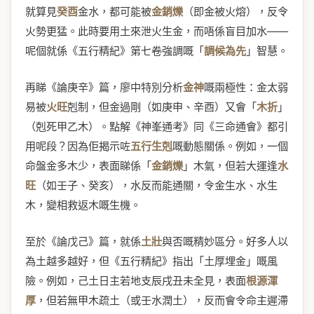
就算見
癸酉
金水，都可能被
金銷爍
（即金被火熔），反令
火勢更猛。此時要用土來泄火生金，而唔係盲目加水——
呢個就係《五行精紀》第七卷強調嘅「
調候為先
」智慧。
再睇《論庚辛》篇，廖中特別分析
金神
嘅兩極性：金太弱
易被
火旺
剋制，但金過剛（如庚申、辛酉）又會「
木折
」
（剋死甲乙木）。點解《神峯通考》同《三命通會》都引
用呢段？因為佢揭示咗
五行生剋
嘅動態關係。例如，一個
命盤金多木少，表面睇係「
金銷爍
」木氣，但若大運逢
水
旺
（如壬子、癸亥），水反而能通關，令金生水、水生
木，變相救返木嘅生機。
至於《論戊己》篇，就係
土壯
與否嘅精妙區分。好多人以
為土越多越好，但《五行精紀》指出「土厚埋金」嘅風
險。例如，己土日主若地支辰戌丑未全見，表面
根源渾
厚
，但若無甲木疏土（或壬水潤土），反而會令命主遲滯