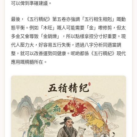
可以俾到準確建議。
最後，《五行精紀》第五卷亦強調「五行相生相剋」嘅動
態平衡。例如「木旺」嘅人可能需要「金」嚟修剪，但太
多金又會導致「金銷爍」，所以點樣拿捏分寸好重要。現
代人壓力大，好容易五行失衡，透過八字分析同適當調
整，就可以改善運勢同健康。呢啲都係《五行精紀》現代
應用嘅精髓所在。