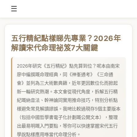
☰
五行精紀點樣睇先專業？2026年
解讀宋代命理祕笈7大關鍵
2026年研究《五行精紀》點先算到位？呢本由南宋
廖中編撰嘅命理經典，同《神峯通考》《三命通
會》並列為三大術數典籍，近年更因數位化而掀起
新一輪研究熱潮。本文會從現代角度，拆解五行精
紀嘅納音法、幹神論同實用推命技巧，特別分析點
樣避免常見解讀謬誤。我哋比較過現存5個主要版本
（包括中國哲學書電子化計劃嘅公開文本），整理
出最易明嘅入門要點，等你可以快速掌握宋代五行
學說點樣應用喺當代命理分析。