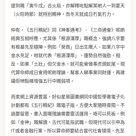
提到嘅「寅午戌」合火局，亦解釋咗點解某啲人一到夏天
（火旺時節）就特別精神，而冬天就成日冇氣冇力。
仲有，《五行精紀》同《神峯通考》、《三命通會》呢啲
經典互相呼應，尤其係「根源渾厚」嘅概念，強調八字要
有根基先至穩陣。例如「癸酉」日出生嘅人，如果八字中
金水充足，咁就代表「根源渾厚」，運勢自然強勁。相
反，如果「土壯」但欠金水，就可能會做事虎頭蛇尾。現
代算命師成日會用呢啲理論，幫客人睇事業同財運，再建
議佢哋點樣增強五行中嘅弱項。
而家網上資源豐富，好似星易圖書網同中國哲學書電子化
計劃都有《五行精紀》嘅電子版，方便大家隨時查閱。不
過要留意，書入面嘅理論需要靈活運用，唔可以死板。例
如「金神」嘅解讀，古代可能指武職，但現代可以引申為
IT或者金融行業。所以算命師要結合當代社會環境，先至