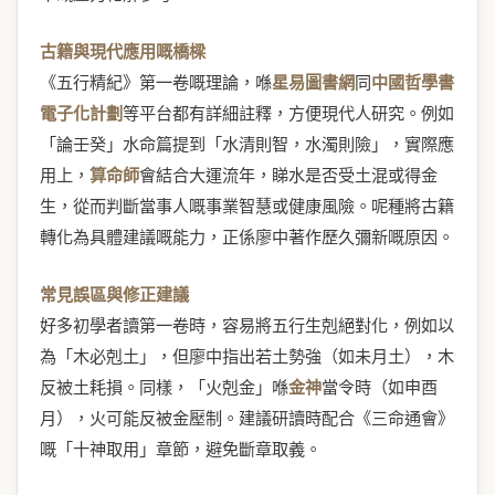
古籍與現代應用嘅橋樑
《五行精紀》第一卷嘅理論，喺
星易圖書網
同
中國哲學書
電子化計劃
等平台都有詳細註釋，方便現代人研究。例如
「論壬癸」水命篇提到「水清則智，水濁則險」，實際應
用上，
算命師
會結合大運流年，睇水是否受土混或得金
生，從而判斷當事人嘅事業智慧或健康風險。呢種將古籍
轉化為具體建議嘅能力，正係廖中著作歷久彌新嘅原因。
常見誤區與修正建議
好多初學者讀第一卷時，容易將五行生剋絕對化，例如以
為「木必剋土」，但廖中指出若土勢強（如未月土），木
反被土耗損。同樣，「火剋金」喺
金神
當令時（如申酉
月），火可能反被金壓制。建議研讀時配合《三命通會》
嘅「十神取用」章節，避免斷章取義。