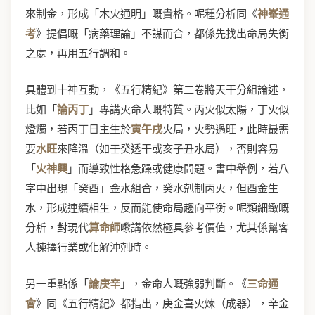
來制金，形成「木火通明」嘅貴格。呢種分析同《
神峯通
考
》提倡嘅「病藥理論」不謀而合，都係先找出命局失衡
之處，再用五行調和。
具體到十神互動，《五行精紀》第二卷將天干分組論述，
比如「
論丙丁
」專講火命人嘅特質。丙火似太陽，丁火似
燈燭，若丙丁日主生於
寅午戌
火局，火勢過旺，此時最需
要
水旺
來降溫（如壬癸透干或亥子丑水局），否則容易
「
火神興
」而導致性格急躁或健康問題。書中舉例，若八
字中出現「癸酉」金水組合，癸水剋制丙火，但酉金生
水，形成連續相生，反而能使命局趨向平衡。呢類細緻嘅
分析，對現代
算命師
嚟講依然極具參考價值，尤其係幫客
人揀擇行業或化解沖剋時。
另一重點係「
論庚辛
」，金命人嘅強弱判斷。《
三命通
會
》同《五行精紀》都指出，庚金喜火煉（成器），辛金