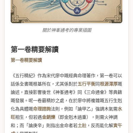
關於神峯通考的專業插圖
第一卷精要解讀
第一卷精要解讀
《五行精紀》作為宋代廖中嘅經典命理著作，第一卷可以
話係全書嘅根基所在，尤其係對於
五行平衡
同
根源渾厚
嘅
論述，直接影響後世《神峯通考》同《三命通會》等典籍
嘅發展。呢一卷最精妙之處，在於廖中將複雜嘅五行生剋
化為具體嘅
命理諮詢
法則，例如「論甲乙」強調木氣需
水
旺
相生，但若遇
金銷爍
（即金剋木過重），則需火神調
和；而「論庚辛」則指出金命者若
土壯
，反而能化解
寅午