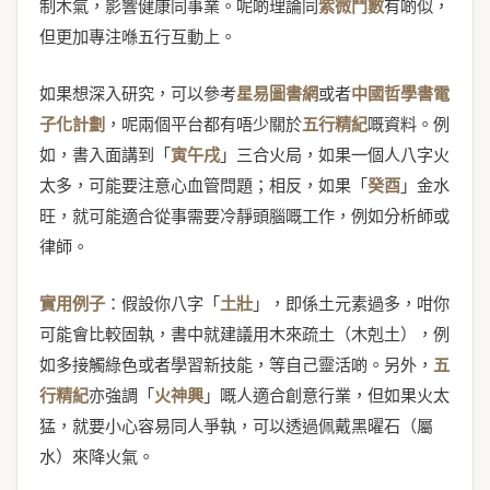
制木氣，影響健康同事業。呢啲理論同
紫微鬥數
有啲似，
但更加專注喺五行互動上。
如果想深入研究，可以參考
星易圖書網
或者
中國哲學書電
子化計劃
，呢兩個平台都有唔少關於
五行精紀
嘅資料。例
如，書入面講到「
寅午戌
」三合火局，如果一個人八字火
太多，可能要注意心血管問題；相反，如果「
癸酉
」金水
旺，就可能適合從事需要冷靜頭腦嘅工作，例如分析師或
律師。
實用例子
：假設你八字「
土壯
」，即係土元素過多，咁你
可能會比較固執，書中就建議用木來疏土（木剋土），例
如多接觸綠色或者學習新技能，等自己靈活啲。另外，
五
行精紀
亦強調「
火神興
」嘅人適合創意行業，但如果火太
猛，就要小心容易同人爭執，可以透過佩戴黑曜石（屬
水）來降火氣。