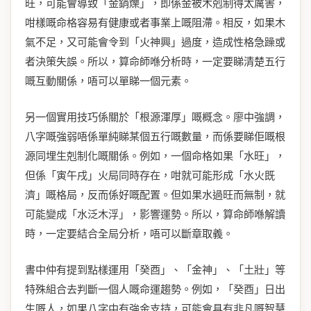
旺，可能會導致「金銷爍」，即係金被木剋制得太厲害，
咁樣嘅命格容易有健康或者事業上嘅阻滯。相反，如果木
氣不足，又可能會令到「火神興」過度，造成性格急躁或
者決策失誤。所以，算命師喺分析時，一定要睇清楚五行
嘅互動關係，唔可以單睇一個元素。
另一個實用技巧係關於「根源渾厚」嘅概念。廖中強調，
八字嘅強弱唔係單純睇某個五行嘅數量，而係要睇佢嘅根
源同埋生剋制化嘅關係。例如，一個命格如果「水旺」，
但係「寅午戌」火局同時存在，咁就可能形成「水火既
濟」嘅格局，反而係好嘅配置。但如果水過旺而無制，就
可能變成「水泛木浮」，影響運勢。所以，算命師喺解讀
時，一定要結合全局分析，唔可以斷章取義。
書中仲有提到點樣運用「癸酉」、「金神」、「土壯」等
特殊組合去判斷一個人嘅命運趨勢。例如，「癸酉」日出
生嘅人，如果八字中有強金支持，可能會具有非凡嘅智慧