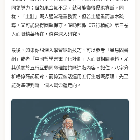
同領導力；但如果金氣不足，就可能變得優柔寡斷。同
樣，「土壯」嘅人通常穩重務實，但若土過重而無木疏
導，又可能變得固執保守。呢啲都係《五行精紀》第三卷
入面嘅精華所在，值得深入研究。
最後，如果你想深入學習呢啲技巧，可以參考「星易圖書
網」或者「中國哲學書電子化計劃」入面嘅相關資料，尤
其係關於五行互動同命理諮詢嘅進階內容。記住，八字分
析唔係死記硬背，而係要靈活運用五行生剋嘅原理，先至
能夠準確判斷一個人嘅命運走向。