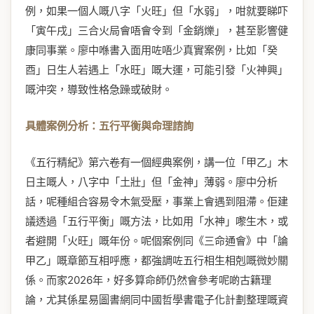
例，如果一個人嘅八字「火旺」但「水弱」，咁就要睇吓
「寅午戌」三合火局會唔會令到「金銷爍」，甚至影響健
康同事業。廖中喺書入面用咗唔少真實案例，比如「癸
酉」日生人若遇上「水旺」嘅大運，可能引發「火神興」
嘅沖突，導致性格急躁或破財。
具體案例分析：五行平衡與命理諮詢
《五行精紀》第六卷有一個經典案例，講一位「甲乙」木
日主嘅人，八字中「土壯」但「金神」薄弱。廖中分析
話，呢種組合容易令木氣受壓，事業上會遇到阻滯。佢建
議透過「五行平衡」嘅方法，比如用「水神」嚟生木，或
者避開「火旺」嘅年份。呢個案例同《三命通會》中「論
甲乙」嘅章節互相呼應，都強調咗五行相生相剋嘅微妙關
係。而家2026年，好多算命師仍然會參考呢啲古籍理
論，尤其係星易圖書網同中國哲學書電子化計劃整理嘅資