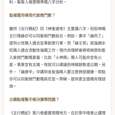
料，幫客人做更精準嘅八字分析。
點樣應用喺現代紫微鬥數？
雖然《五行精紀》同《神峯通考》主要講八字，但佢哋嘅
五行理論亦可以同紫微鬥數結合。例如，書中「論丙丁」
提到火性嘅人適合從事創意行業，而「論壬癸」就強調水
旺嘅人適合流動性強嘅工作。現代命理師會將呢啲原則套
入紫微鬥數嘅星盤，比如「火神興」嘅人可能命宮有火
星，事業宮有太陽，咁就可以建議佢哋做銷售或公關。另
外，「論庚辛」中講到金氣強嘅人要注意肺部健康，呢點
亦可以同紫微鬥數嘅疾厄宮一齊睇，提供更全面嘅命理諮
詢。
古籍點樣幫手解決實際問題？
《五行精紀》第六卷最實用嘅地方，在於廖中唔單止講理