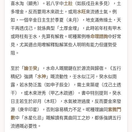
喜水淘（顯秀）。若八字中
土壯
（如辰戌丑未多見），土
多埋金，反而要用木來疏土，或用
水旺
來流通土氣。例
如，一個辛金日主生於季夏（未月），地支滿佈燥土，天
干再透戊己，就係典型「土厚金埋」，此時若年柱有甲木
或時柱有壬水，先算有解救。呢種案例喺
命理諮詢
中好常
見，尤其適合用嚟解釋點解某些人明明有能力但運勢受
阻。
至於「
論壬癸
」，水命人嘅關鍵在於源流與歸宿。《五行
精紀》強調「
水神
」嘅流動性，壬水似江河，癸水似雨
露，若水勢泛濫（如申子辰全），需土來築堤（戊己土透
干），或木來泄秀（甲乙木疏通）。書中特別提到，癸水
日主若生於卯月（木旺），水氣被泄過度，反而要金來發
源（庚辛印星），否則容易精力不足。呢種理論同
紫微鬥
數
中「水星化忌」嘅解讀有異曲同工之妙，都係強調五行
流通嘅必要性。