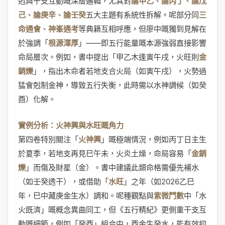
剋與干支互動嘅深層邏輯，尤其對
論甲乙
、
論丙丁
、
論戊
己
、
論庚辛
、
論壬癸
五大主題有系統性拆解。呢部分同
三
命通會
、
神峯通考
等典籍互相呼應，但廖中嘅獨到見解在
於強調「
根源渾厚
」——即五行能量嘅本源強弱直接影響
命局層次。例如，書中提出「甲乙木逢寅午戌，火旺則
金
銷爍
」，指出木命者若地支合火局（如寅午戌），火勢過
猛會剋制金神，導致五行失衡，此時需以水神調候（如癸
酉）化解。
實例分析：火神興與水旺嘅角力
第四卷特別關注「
火神興
」嘅極端情況，例如丙丁日主生
於夏季，若地支再見巳午未，火炎土燥，命局容易「
金銷
爍
」而傷及財星（金）。書中建議此類命格需優先補水
（如壬癸透干），或借助「
水旺
」之年（如2026乙巳
年，巳中藏庚金生水）調和。呢種觀點與
紫微鬥數
中「水
火既濟」嘅概念異曲同工，但《五行精紀》更側重干支互
動嘅細節，例如「癸酉」組合中，酉金生癸水，能有效抑