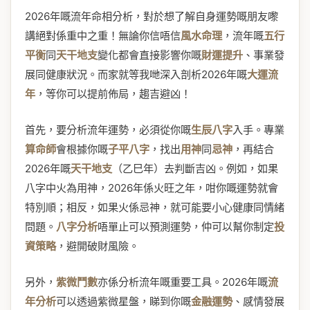
2026年嘅流年命相分析，對於想了解自身運勢嘅朋友嚟
講絕對係重中之重！無論你信唔信
風水命理
，流年嘅
五行
平衡
同
天干地支
變化都會直接影響你嘅
財運提升
、事業發
展同健康狀況。而家就等我哋深入剖析2026年嘅
大運流
年
，等你可以提前佈局，趨吉避凶！
首先，要分析流年運勢，必須從你嘅
生辰八字
入手。專業
算命師
會根據你嘅
子平八字
，找出
用神
同
忌神
，再結合
2026年嘅
天干地支
（乙巳年）去判斷吉凶。例如，如果
八字中火為用神，2026年係火旺之年，咁你嘅運勢就會
特別順；相反，如果火係忌神，就可能要小心健康同情緒
問題。
八字分析
唔單止可以預測運勢，仲可以幫你制定
投
資策略
，避開破財風險。
另外，
紫微鬥數
亦係分析流年嘅重要工具。2026年嘅
流
年分析
可以透過紫微星盤，睇到你嘅
金融運勢
、感情發展