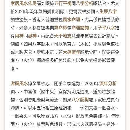
家居風水佈局
講究嘅係
五行平衡
同
八字分析
嘅結合，尤其
係2026年流年氣場變化明顯，更需要根據個人
生辰八字
調整擺設。香港人普遍重視
風水命理
，尤其係買樓或裝修
時，好多人都會搵專業
算命師
做
命理諮詢
，用
子平八字
推
算
用神
同
忌神
，再配合
天干地支
嘅流年氣場去設計家居。
例如，如果八字缺木，可以喺東方（木位）擺放綠色植物
或木製家具，增強木氣；若
大運流年
顯示火旺，就要避免
南方（火位）擺放過多紅色裝飾，以免火氣過盛影響健
康。
客廳風水
係全屋核心，關乎全家運勢。2026年
流年分析
顯示，中宮位（屋中央）宜保持明亮通風，避免堆放雜
物，否則會阻礙財氣流通。如果
八字配對
顯示家庭成員有
沖剋，可以用五行相生原理調和——例如夫妻一個喜水、
一個喜火，可以喺西北方（水位）擺放黑色裝飾，同時喺
南方（火位）放置暖色燈具，形成水火既濟格局。另外，