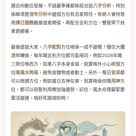
適合向動位發展。不過最準確都係結合返
八字分析
，特別
係睇清楚
流年分析
中邊個方位有吉星照住。有啲人會特登
用
擇日服務
搬屋或者開張，再配合吉利方位，雙管齊下效
果更顯著。
最後提提大家，
八字配對
方位唔係一成不變嘅！隨住
大運
流年
轉換，每年嘅吉利方位都可能唔同。例如2026年嘅
三煞位喺西方，如果八字本身金弱，就要格外小心呢個方
位嘅
風水佈局
，避免放雜物或者動土。另外，
每日宜忌
都
可以微調方位，例如當日吉神在東，就算唔係你嘅
用神
方
位，都可以短暫利用嚟加強運勢。記住，風水命理最緊要
靈活變通，唔好死跟規則啊！