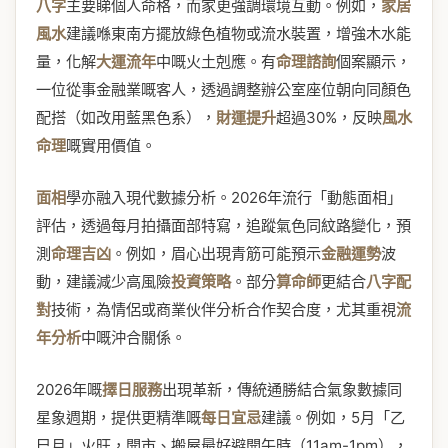
八字
主要睇個人命格，而家更強調環境互動。例如，
家居
風水
建議喺東南方擺放綠色植物或流水裝置，增強木水能
量，化解
大運流年
中嘅火土剋應。有
命理諮詢
個案顯示，
一位從事金融業嘅客人，透過調整辦公室座位朝向同顏色
配搭（如改用藍黑色系），
財運提升
超過30%，反映
風水
命理
嘅實用價值。
面相
學亦融入現代數據分析。2026年流行「動態面相」
評估，透過每月拍攝面部特寫，追蹤氣色同紋路變化，預
測
命理吉凶
。例如，眉心出現青筋可能預示
金融運勢
波
動，建議減少高風險
投資策略
。部分
算命師
更結合
八字配
對
技術，為情侶或商業伙伴分析合作契合度，尤其重視
流
年分析
中嘅沖合關係。
2026年嘅
擇日服務
出現革新，傳統通勝結合氣象數據同
星象週期，提供更精準嘅
每日宜忌
建議。例如，5月「乙
巳月」火旺，開市、搬屋最好避開午時（11am-1pm），