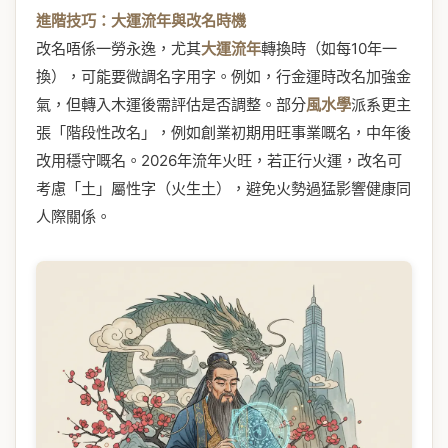
進階技巧：大運流年與改名時機
改名唔係一勞永逸，尤其
大運流年
轉換時（如每10年一
換），可能要微調名字用字。例如，行金運時改名加強金
氣，但轉入木運後需評估是否調整。部分
風水學
派系更主
張「階段性改名」，例如創業初期用旺事業嘅名，中年後
改用穩守嘅名。2026年流年火旺，若正行火運，改名可
考慮「土」屬性字（火生土），避免火勢過猛影響健康同
人際關係。