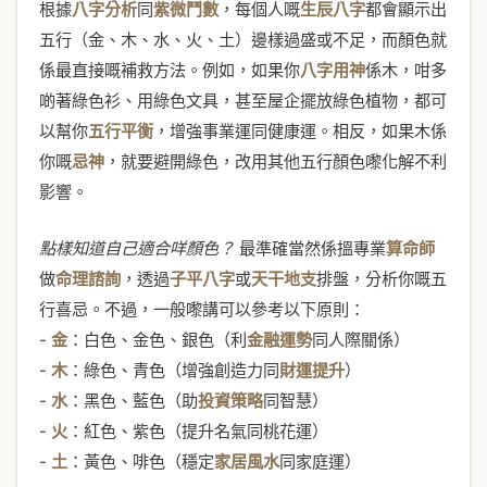
根據
八字分析
同
紫微鬥數
，每個人嘅
生辰八字
都會顯示出
五行（金、木、水、火、土）邊樣過盛或不足，而顏色就
係最直接嘅補救方法。例如，如果你
八字用神
係木，咁多
啲著綠色衫、用綠色文具，甚至屋企擺放綠色植物，都可
以幫你
五行平衡
，增強事業運同健康運。相反，如果木係
你嘅
忌神
，就要避開綠色，改用其他五行顏色嚟化解不利
影響。
點樣知道自己適合咩顏色？
最準確當然係搵專業
算命師
做
命理諮詢
，透過
子平八字
或
天干地支
排盤，分析你嘅五
行喜忌。不過，一般嚟講可以參考以下原則：
-
金
：白色、金色、銀色（利
金融運勢
同人際關係）
-
木
：綠色、青色（增強創造力同
財運提升
）
-
水
：黑色、藍色（助
投資策略
同智慧）
-
火
：紅色、紫色（提升名氣同桃花運）
-
土
：黃色、啡色（穩定
家居風水
同家庭運）