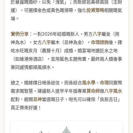
於暴露嘅婚紗，以免「洩氣」；而新郎若鼻樑高挺（主財
運），可選擇金色或黃色嘅領帶，強化
投資策略
相關嘅氣
場。
實例分享
：一對2026年結婚嘅新人，男方
八字
屬金（用
神為水），女方
八字
屬木（忌神為金）。
命理諮詢
後，擇
咗水旺嘅亥月（農曆十月）成婚，婚宴場地選近水之地
（如維港旁酒店），並用藍色主題佈置，最終兩人婚後事
業同感情都順風順水。
總之，婚嫁擇日唔係迷信，而係結合
風水學
、
命理
同實際
需求嘅智慧。建議新人提早半年搵專業
算命師
做
八字風水
配對，避開
忌神
當道嘅日子，咁先可以確保「良辰吉日」
真正帶來好運！