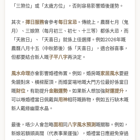
「三煞位」或「太歲方位」，否則容易影響婚後運勢。
其次，
擇日服務
會參考
每日宜忌
。傳統上，農曆七月（鬼
月）、三娘煞（每月初三、初七、十三等）都係大忌，而
「天赦日」、「天喜日」就係上佳選擇。例如2026年嘅
農曆八月十五（中秋節後）係「天喜日」，適合辦喜事，
但都要結合新人嘅
子平八字
再決定。
風水命理
亦會影響婚禮佈置。例如，婚房嘅
家居風水
要避
免鏡對床、橫樑壓頂，而婚宴場地嘅大門方位最好係當日
嘅
財位
，有助提升
金融運勢
。如果新人想加強
財運提升
，
可以喺婚禮當日佩戴與
用神
相符嘅飾物，例如五行缺木嘅
新人戴綠幽靈水晶。
最後，唔少人會忽略
面相
同
八字風水預測
嘅關聯。例如，
新娘若額頭高闊（代表事業運強），婚禮當日應避免穿過