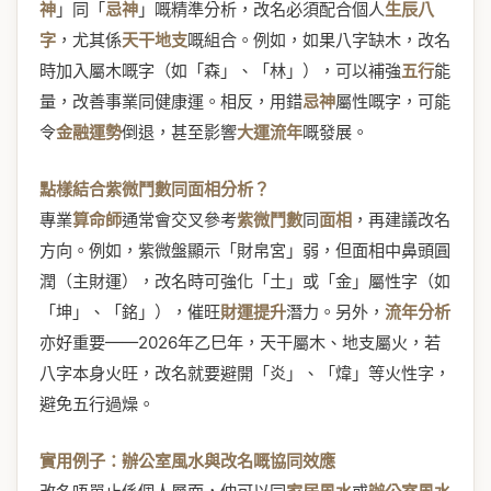
神
」同「
忌神
」嘅精準分析，改名必須配合個人
生辰八
字
，尤其係
天干地支
嘅組合。例如，如果八字缺木，改名
時加入屬木嘅字（如「森」、「林」），可以補強
五行
能
量，改善事業同健康運。相反，用錯
忌神
屬性嘅字，可能
令
金融運勢
倒退，甚至影響
大運流年
嘅發展。
點樣結合紫微鬥數同面相分析？
專業
算命師
通常會交叉參考
紫微鬥數
同
面相
，再建議改名
方向。例如，紫微盤顯示「財帛宮」弱，但面相中鼻頭圓
潤（主財運），改名時可強化「土」或「金」屬性字（如
「坤」、「銘」），催旺
財運提升
潛力。另外，
流年分析
亦好重要——2026年乙巳年，天干屬木、地支屬火，若
八字本身火旺，改名就要避開「炎」、「煒」等火性字，
避免五行過燥。
實用例子：辦公室風水與改名嘅協同效應