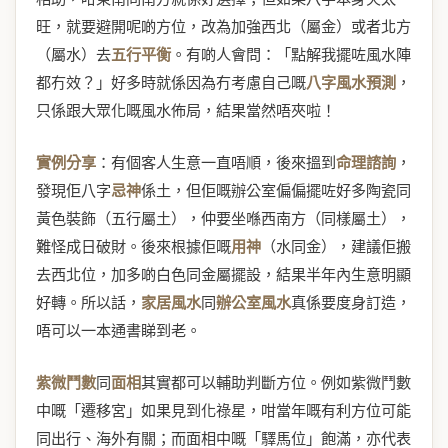
旺，就要避開呢啲方位，改為加強西北（屬金）或者北方
（屬水）去
五行平衡
。有啲人會問：「點解我擺咗風水陣
都冇效？」好多時就係因為冇考慮自己嘅
八字風水預測
，
只係跟大眾化嘅風水佈局，結果當然唔夾啦！
實例分享
：有個客人生意一直唔順，後來搵到
命理諮詢
，
發現佢八字
忌神
係土，但佢嘅辦公室偏偏擺咗好多陶瓷同
黃色裝飾（五行屬土），仲要坐喺西南方（同樣屬土），
難怪成日破財。後來根據佢嘅
用神
（水同金），建議佢搬
去西北位，加多啲白色同金屬擺設，結果半年內生意明顯
好轉。所以話，
家居風水
同
辦公室風水
真係要度身訂造，
唔可以一本通書睇到老。
紫微鬥數
同
面相
其實都可以輔助判斷方位。例如紫微鬥數
中嘅「遷移宮」如果見到化祿星，咁當年嘅有利方位可能
同出行、海外有關；而面相中嘅「驛馬位」飽滿，亦代表