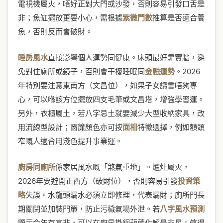
電視機屬火，唔好正對大門或沙發，否則容易引發口舌是
非；魚缸擺放更要小心，需根據
紫微鬥數
推算是否適合養
魚，否則反而會破財。
睡房風水
直接影響個人運勢同健康。床頭最好靠實牆，避
免對住廁所或鏡子，否則會干擾睡眠同
金融運勢
。2026
年特別要注意東南方（文昌位），如果子女讀書唔夠專
心，可以喺該方位擺放四支毛筆或文昌塔，增強學習運。
另外，衣櫃屬土，若八字忌土就要減少大型收納家具，改
用流線型設計；窗簾顏色亦可按
面相
特徵選擇，例如額頭
窄嘅人適合用淺色提升事業運。
廚房同廁所
係家居風水嘅「煞氣重地」。爐灶屬火，
2026年要避開正西方（破財位），否則容易引發
投資策
略
失誤。水龍頭漏水必須立即修理，代表漏財；廁所門長
期關閉並加裝門簾，防止污穢氣場外泄。若
八字風水預測
顯示今年有官非，可以在廚房掛銅葫蘆化解是非星。值得