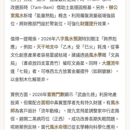
改選辰時（7am-9am）借助土氣穩固根基。另外，
辦公
室風水
新增「能量熱點」概念，利用羅盤測量磁場強弱
位，將財務部門設於聚氣位，可強化
財運提升
效果。
值得一提嘅係，2026年
八字風水預測
特別關注「跨界剋
應」。例如，
天干地支
中「乙木」受「巳火」耗洩，從事
文化創意產業者容易靈感枯竭，建議透過
風水學
嘅「文昌
局」（書桌放四支富貴竹）催旺文曲星。同時，
大運流年
逢「七殺」者，可喺西北方放置金屬擺件（如銅貔貅），
以金制木化解是非。
實例方面，2026年
紫微鬥數
顯示「武曲化祿」利房地產
投資，但需配合
面相
中鼻翼豐厚者先有持久財運。有
風水
師
為客戶設計「流年動線」，按九宮飛星調整家中行走路
徑，避開二黑病符位（正西），成功改善長期失眠問題。
呢啲案例反映，當代
風水命理
已從玄學轉向科學化應用，