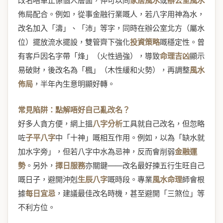
改名唔單止係個人層面，仲可以同
家居風水
或
辦公室風水
佈局配合。例如，從事金融行業嘅人，若八字用神為水，
改名加入「濤」、「沛」等字，同時在辦公室北方（屬水
位）擺放流水擺設，雙管齊下強化
投資策略
嘅穩定性。曾
有客戶因名字帶「烽」（火性過強），導致
命理吉凶
顯示
易破財，後改名為「楓」（木性緩和火勢），再調整
風水
佈局
，半年內生意明顯好轉。
常見陷阱：點解唔好自己亂改名？
好多人貪方便，網上搵
八字分析
工具就自己改名，但忽略
咗
子平八字
中「十神」嘅相互作用。例如，以為「缺水就
加水字旁」，但若八字中水為忌神，反而會削弱
金融運
勢
。另外，
擇日服務
亦關鍵——改名最好揀五行生旺自己
嘅日子，避開沖剋
生辰八字
嘅時段。專業
風水命理
師會根
據
每日宜忌
，建議最佳改名時機，甚至避開「三煞位」等
不利方位。