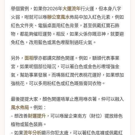
舉個實例，如果你2026年
大運流年
行火運，但本身八字
火弱，咁就可以喺
辦公室風水
佈局中加入紅色元素，例如
紅色文件夾、電腦桌面用紅色背景，甚至佩戴紅寶石飾
物，都能夠催旺運勢。相反，如果火係你嘅忌神，就要避
免紅色，改用藍色或黑色嚟壓制過旺火氣。
另外，
面相
學亦都講究顏色開運。例如，額頭代表事業
宮，如果呢個部位暗沉，可以著白色或金色衫嚟增強金
氣，幫助事業發展。而嘴唇紅潤代表桃花運好，如果想加
強桃花，可以多用粉紅色或紅色嘅唇膏同衣物。
最後提提大家，顏色開運唔單止應用喺衣著，仲可以融入
風水佈局
。例如：
- 想改善
財運提升
，可以喺屋企東南方（財位）擺放綠色
植物或藍色裝飾。
- 如果
流年分析
顯示你犯太歲，可以著紅色底褲或佩戴紅