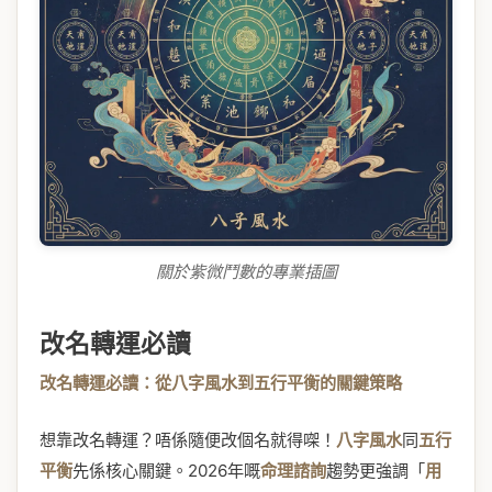
關於紫微鬥數的專業插圖
改名轉運必讀
改名轉運必讀：從八字風水到五行平衡的關鍵策略
想靠改名轉運？唔係隨便改個名就得㗎！
八字風水
同
五行
平衡
先係核心關鍵。2026年嘅
命理諮詢
趨勢更強調「
用