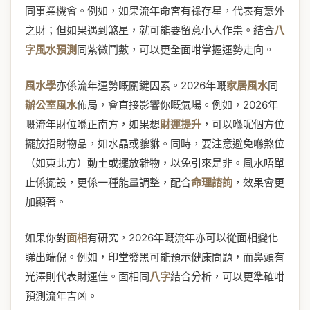
同事業機會。例如，如果流年命宮有祿存星，代表有意外
之財；但如果遇到煞星，就可能要留意小人作祟。結合
八
字風水預測
同紫微鬥數，可以更全面咁掌握運勢走向。
風水學
亦係流年運勢嘅關鍵因素。2026年嘅
家居風水
同
辦公室風水
佈局，會直接影響你嘅氣場。例如，2026年
嘅流年財位喺正南方，如果想
財運提升
，可以喺呢個方位
擺放招財物品，如水晶或貔貅。同時，要注意避免喺煞位
（如東北方）動土或擺放雜物，以免引來是非。風水唔單
止係擺設，更係一種能量調整，配合
命理諮詢
，效果會更
加顯著。
如果你對
面相
有研究，2026年嘅流年亦可以從面相變化
睇出端倪。例如，印堂發黑可能預示健康問題，而鼻頭有
光澤則代表財運佳。面相同
八字
結合分析，可以更準確咁
預測流年吉凶。