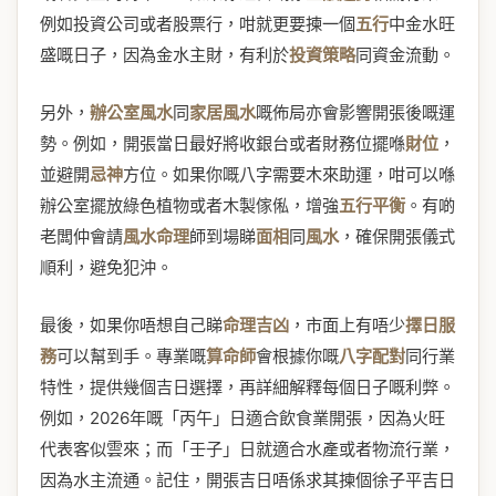
例如投資公司或者股票行，咁就更要揀一個
五行
中金水旺
盛嘅日子，因為金水主財，有利於
投資策略
同資金流動。
另外，
辦公室風水
同
家居風水
嘅佈局亦會影響開張後嘅運
勢。例如，開張當日最好將收銀台或者財務位擺喺
財位
，
並避開
忌神
方位。如果你嘅八字需要木來助運，咁可以喺
辦公室擺放綠色植物或者木製傢俬，增強
五行平衡
。有啲
老闆仲會請
風水命理
師到場睇
面相
同
風水
，確保開張儀式
順利，避免犯沖。
最後，如果你唔想自己睇
命理吉凶
，市面上有唔少
擇日服
務
可以幫到手。專業嘅
算命師
會根據你嘅
八字配對
同行業
特性，提供幾個吉日選擇，再詳細解釋每個日子嘅利弊。
例如，2026年嘅「丙午」日適合飲食業開張，因為火旺
代表客似雲來；而「壬子」日就適合水產或者物流行業，
因為水主流通。記住，開張吉日唔係求其揀個徐子平吉日