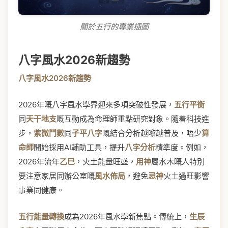
關於五行的專業插圖
八字風水2026新趨勢
八字風水2026新趨勢
2026年嘅八字風水學界迎來多項突破性發展，
五行平衡
同
天干地支
嘅互動成為命理師重點研究對象。隨着科技進
步，
紫微鬥數
同
子平八字
嘅結合分析越嚟越普及，唔少
算
命師
開始採用AI輔助工具，提升
八字分析
精準度。例如，
2026年流年
乙巳
，火土能量旺盛，
用神
屬水木嘅人特別
要注意家居同辦公室嘅
風水佈局
，避免
忌神
火土過旺影響
事業同健康。
五行能量轉換
成為2026年風水學新焦點。傳統上，
生辰