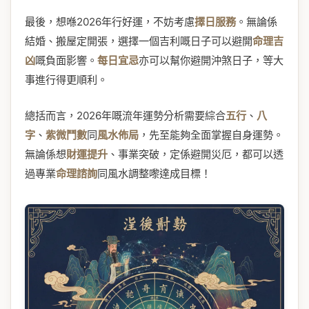
最後，想喺2026年行好運，不妨考慮
擇日服務
。無論係
結婚、搬屋定開張，選擇一個吉利嘅日子可以避開
命理吉
凶
嘅負面影響。
每日宜忌
亦可以幫你避開沖煞日子，等大
事進行得更順利。
總括而言，2026年嘅流年運勢分析需要綜合
五行
、
八
字
、
紫微鬥數
同
風水佈局
，先至能夠全面掌握自身運勢。
無論係想
財運提升
、事業突破，定係避開災厄，都可以透
過專業
命理諮詢
同風水調整嚟達成目標！