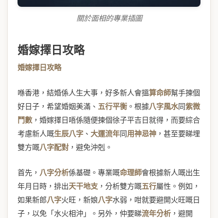
關於面相的專業插圖
婚嫁擇日攻略
婚嫁擇日攻略
喺香港，結婚係人生大事，好多新人會搵
算命師
幫手揀個
好日子，希望婚姻美滿、
五行平衡
。根據
八字風水
同
紫微
鬥數
，婚嫁擇日唔係隨便揀個徐子平吉日就得，而要綜合
考慮新人嘅
生辰八字
、
大運流年
同
用神忌神
，甚至要睇埋
雙方嘅
八字配對
，避免沖剋。
首先，
八字分析
係基礎。專業嘅
命理師
會根據新人嘅出生
年月日時，排出
天干地支
，分析雙方嘅
五行
屬性。例如，
如果新郎
八字
火旺，新娘
八字
水弱，咁就要避開火旺嘅日
子，以免「水火相沖」。另外，仲要睇
流年分析
，避開