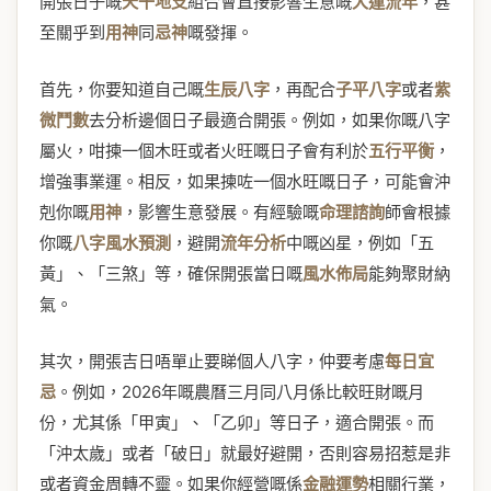
開張日子嘅
天干地支
組合會直接影響生意嘅
大運流年
，甚
至關乎到
用神
同
忌神
嘅發揮。
首先，你要知道自己嘅
生辰八字
，再配合
子平八字
或者
紫
微鬥數
去分析邊個日子最適合開張。例如，如果你嘅八字
屬火，咁揀一個木旺或者火旺嘅日子會有利於
五行平衡
，
增強事業運。相反，如果揀咗一個水旺嘅日子，可能會沖
剋你嘅
用神
，影響生意發展。有經驗嘅
命理諮詢
師會根據
你嘅
八字風水預測
，避開
流年分析
中嘅凶星，例如「五
黃」、「三煞」等，確保開張當日嘅
風水佈局
能夠聚財納
氣。
其次，開張吉日唔單止要睇個人八字，仲要考慮
每日宜
忌
。例如，2026年嘅農曆三月同八月係比較旺財嘅月
份，尤其係「甲寅」、「乙卯」等日子，適合開張。而
「沖太歲」或者「破日」就最好避開，否則容易招惹是非
或者資金周轉不靈。如果你經營嘅係
金融運勢
相關行業，