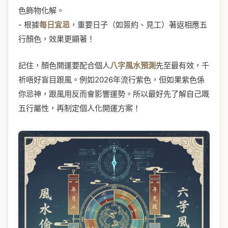
色飾物化解。
- 根據
每日宜忌
，重要日子（如簽約、見工）著返相應五
行顏色，效果更顯著！
記住，顏色開運要配合個人
八字風水預測
先至最有效，千
祈唔好盲目跟風。例如2026年流行紫色，但如果紫色係
你忌神，跟風用反而會影響運勢。所以最好先了解自己嘅
五行屬性，再制定個人化開運方案！