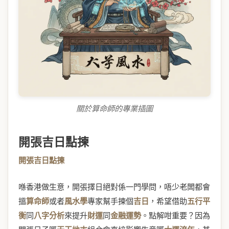
關於算命師的專業插圖
開張吉日點揀
開張吉日點揀
喺香港做生意，開張擇日絕對係一門學問，唔少老闆都會
搵
算命師
或者
風水學
專家幫手揀個
吉日
，希望借助
五行平
衡
同
八字分析
來提升
財運
同
金融運勢
。點解咁重要？因為