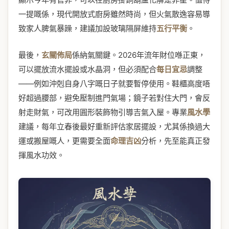
一提嘅係，現代開放式廚房雖然時尚，但火氣散逸容易導
致家人脾氣暴躁，建議加設玻璃隔屏維持
五行平衡
。
最後，
玄關佈局
係納氣關鍵。2026年流年財位喺正東，
可以擺放流水擺設或水晶洞，但必須配合
每日宜忌
調整
——例如沖剋自身八字嘅日子就要暫停使用。鞋櫃高度唔
好超過腰部，避免壓制進門氣場；鏡子若對住大門，會反
射走財氣，可改用圓形裝飾物引導吉氣入屋。專業
風水學
建議，每年立春後最好重新評估家居擺設，尤其係換過大
運或搬屋嘅人，更需要全面
命理吉凶
分析，先至能真正發
揮風水功效。