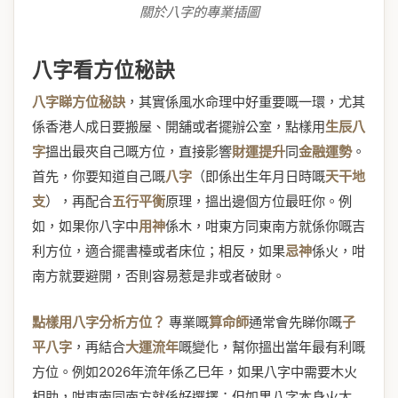
關於八字的專業插圖
八字看方位秘訣
八字睇方位秘訣
，其實係風水命理中好重要嘅一環，尤其
係香港人成日要搬屋、開舖或者擺辦公室，點樣用
生辰八
字
搵出最夾自己嘅方位，直接影響
財運提升
同
金融運勢
。
首先，你要知道自己嘅
八字
（即係出生年月日時嘅
天干地
支
），再配合
五行平衡
原理，搵出邊個方位最旺你。例
如，如果你八字中
用神
係木，咁東方同東南方就係你嘅吉
利方位，適合擺書檯或者床位；相反，如果
忌神
係火，咁
南方就要避開，否則容易惹是非或者破財。
點樣用八字分析方位？
專業嘅
算命師
通常會先睇你嘅
子
平八字
，再結合
大運流年
嘅變化，幫你搵出當年最有利嘅
方位。例如2026年流年係乙巳年，如果八字中需要木火
相助，咁東南同南方就係好選擇；但如果八字本身火太