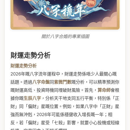
關於八字合婚的專業插圖
財運走勢分析
財運走勢分析
2026年嘅八字流年運程中，財運走勢係唔少人最關心嘅
話題。透過
八字命盤
同
紫微鬥數
嘅分析，可以精準預測你
嘅財運高低、投資時機同埋破財風險。首先，
算命師
會根
據你嘅
生辰八字
，分析天干地支同五行平衡，特別係「正
財」同「偏財」星嘅位置。例如，如果八字中「正財」星
強而無沖剋，2026年可能係穩健收入增長嘅一年；相
反，若「偏財」星受「七殺」影響，就要小心投機或短線