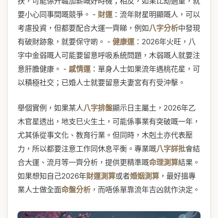
扶，可能係升職加薪嘅好時機；相反，如果比劫過重，就
要小心同事間嘅競爭。 -
財運
：流年財星明顯嘅人，可以
考慮投資，但都要配合大運一齊睇，例如
八字分析
中發現
有破財跡象，就要保守啲。 -
健康運
：2026年火旺，八
字中金弱嘅人可能要留意呼吸系統問題，木弱嘅人就要注
意肝膽健康。 -
感情運
：單身人士如果流年遇桃花星，可
以積極社交；已婚人士就要留意夫妻宮有冇受沖擊。
舉個實例，如果某人
八字排盤
顯示日主屬土，2026年乙
木官星透出，地支巳火生土，可能係事業有突破嘅一年，
尤其係從事文化、教育行業。但同時，木剋土亦代表壓
力，所以都要注意工作同休息平衡。專業嘅
八字詳批
會結
合大運、流月等一齊分析，提供更精準嘅
命理測算
結果。
如果想知自己2026年
財運測算
或者
婚姻測算
，最好搵專
業人士做全面
命盤分析
，而唔係單靠流年吉凶就作決定。