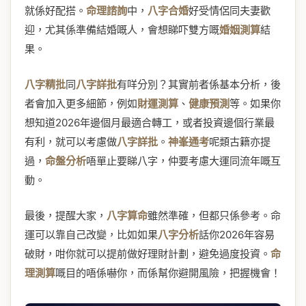
就係好配搭。
命理諮詢
中，
八字合婚
好受情侶同夫妻歡
迎，尤其係準備結婚嘅人，會想睇吓雙方嘅
婚姻測算
結
果。
八字精批
同
八字詳批
有咩分別？其實前者係基本分析，後
者會加入更多細節，例如
財運測算
、
健康預測
等。如果你
想知道2026年邊個月最適合轉工，或者投資邊個行業最
有利，就可以考慮做
八字詳批
。
神峯通考
呢類古籍亦提
過，
命盤分析
唔單止要睇八字，仲要考慮大運同流年嘅互
動。
最後，提醒大家，
八字算命
雖然準確，但都只係參考。命
運可以靠自己改變，比如如果
八字分析
話你2026年容易
破財，咁你就可以提前做好理財計劃，避免過度投資。
命
理測算
嘅目的唔係嚇你，而係幫你避開風險，把握機會！