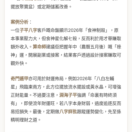
擺放聚寶盆）或定期儲蓄改善。
案例分析
：
一位
子平八字
客戶嘅命盤顯示2026年「食神制殺」，原
本事業壓力大，但食神星化解七殺，反而利於用才華賺取
額外收入。
算命師
建議佢把握年中（農曆五月後）嘅「祿
神」運，開展副業或接案，結果客戶透過設計接案賺取可
觀外快。
奇門遁甲
亦可用於財運佈局，例如2026年「八白左輔
星」飛臨東南方，此方位擺放流水擺設或黃水晶，可增強
正財能量。不過要注意，
淵海子平
強調「命裏有時終須
有」，即使流年財運旺，若八字本身財弱，過度追逐反而
易招損失。最後，定期做
八字詳批
跟蹤運勢變化，先至係
精明理財之道。