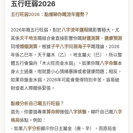
五行旺弱2026
五行旺弱2026：點樣睇你嘅流年運勢？
2026年嘅五行旺弱，對於
八字流年運程
嘅影響極大，尤
其係
天干地支
嘅組合會直接影響你嘅
財運測算
、
健康預測
同埋
婚姻測算
。根據
子平八字
同
淵海子平
嘅理論，2026
年係乙巳年，天干屬木（乙），地支屬火（巳），所以整
體五行會偏向「木火旺而金水弱」。如果你嘅
八字命盤
本
身火土過重，咁就要小心情緒暴躁或者健康問題；相反，
如果命盤金水弱，2026年可能會覺得特別辛苦，容易破
財或者人際關係緊張。
點樣分析自己嘅五行旺弱？
首先，你要搵專業
算命師
做個
八字排盤
，睇吓自己嘅
八字
格局
係點。例如：
- 如果
八字分析
顯示你日主屬金（庚、辛），而原局金