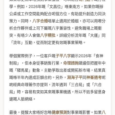
學。例如，2026年嘅「文昌位」喺東南方，如果你嘅辦
公桌或工作空間能夠配合呢個方位，有助提升創造力同決
策力。同時，
八字合婚
唔單止適用於婚姻，亦可以用嚟分
析合作夥伴或上司下屬嘅八字兼容性，避免職場上嘅衝
突。有唔少人會做
八字精批
，詳細分析流年嘅「大運」同
「流年」互動，從而制定更有效嘅事業策略。
舉個實際例子，一位客戶嘅
子平八字
顯示2026年「食神
制殺」，佢本身從事銷售行業，
命理諮詢
建議佢把握年中
嘅「驛馬星」動象，主動爭取出差或開拓新市場，結果真
嘅喺半年內達成巨額合約。另外，
淵海子平
同
神峯通考
呢
啲經典命理著作亦提到，流年遇到「三合局」或「六合
局」時，容易有突如其來嘅事業機遇，所以不妨多留意身
邊嘅人脈網絡。
最後，提醒大家唔好忽略
健康預測
對事業嘅影響。如果
八