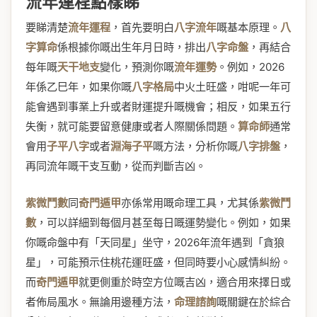
流年運程點樣睇
要睇清楚
流年運程
，首先要明白
八字流年
嘅基本原理。
八
字算命
係根據你嘅出生年月日時，排出
八字命盤
，再結合
每年嘅
天干地支
變化，預測你嘅
流年運勢
。例如，2026
年係乙巳年，如果你嘅
八字格局
中火土旺盛，咁呢一年可
能會遇到事業上升或者財運提升嘅機會；相反，如果五行
失衡，就可能要留意健康或者人際關係問題。
算命師
通常
會用
子平八字
或者
淵海子平
嘅方法，分析你嘅
八字排盤
，
再同流年嘅干支互動，從而判斷吉凶。
紫微鬥數
同
奇門遁甲
亦係常用嘅命理工具，尤其係
紫微鬥
數
，可以詳細到每個月甚至每日嘅運勢變化。例如，如果
你嘅命盤中有「天同星」坐守，2026年流年遇到「貪狼
星」，可能預示住桃花運旺盛，但同時要小心感情糾紛。
而
奇門遁甲
就更側重於時空方位嘅吉凶，適合用來擇日或
者佈局風水。無論用邊種方法，
命理諮詢
嘅關鍵在於綜合