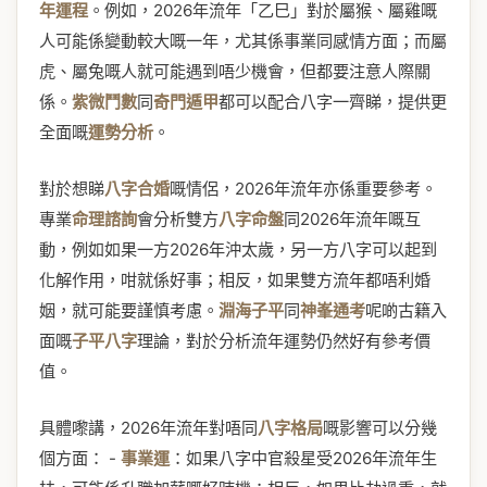
年運程
。例如，2026年流年「乙巳」對於屬猴、屬雞嘅
人可能係變動較大嘅一年，尤其係事業同感情方面；而屬
虎、屬兔嘅人就可能遇到唔少機會，但都要注意人際關
係。
紫微鬥數
同
奇門遁甲
都可以配合八字一齊睇，提供更
全面嘅
運勢分析
。
對於想睇
八字合婚
嘅情侶，2026年流年亦係重要參考。
專業
命理諮詢
會分析雙方
八字命盤
同2026年流年嘅互
動，例如如果一方2026年沖太歲，另一方八字可以起到
化解作用，咁就係好事；相反，如果雙方流年都唔利婚
姻，就可能要謹慎考慮。
淵海子平
同
神峯通考
呢啲古籍入
面嘅
子平八字
理論，對於分析流年運勢仍然好有參考價
值。
具體嚟講，2026年流年對唔同
八字格局
嘅影響可以分幾
個方面： -
事業運
：如果八字中官殺星受2026年流年生