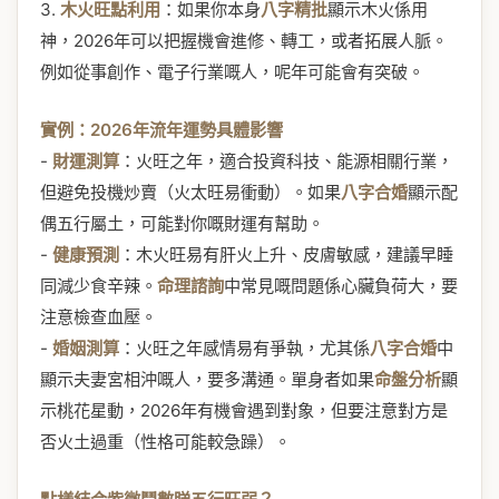
3.
木火旺點利用
：如果你本身
八字精批
顯示木火係用
神，2026年可以把握機會進修、轉工，或者拓展人脈。
例如從事創作、電子行業嘅人，呢年可能會有突破。
實例：2026年流年運勢具體影響
-
財運測算
：火旺之年，適合投資科技、能源相關行業，
但避免投機炒賣（火太旺易衝動）。如果
八字合婚
顯示配
偶五行屬土，可能對你嘅財運有幫助。
-
健康預測
：木火旺易有肝火上升、皮膚敏感，建議早睡
同減少食辛辣。
命理諮詢
中常見嘅問題係心臟負荷大，要
注意檢查血壓。
-
婚姻測算
：火旺之年感情易有爭執，尤其係
八字合婚
中
顯示夫妻宮相沖嘅人，要多溝通。單身者如果
命盤分析
顯
示桃花星動，2026年有機會遇到對象，但要注意對方是
否火土過重（性格可能較急躁）。