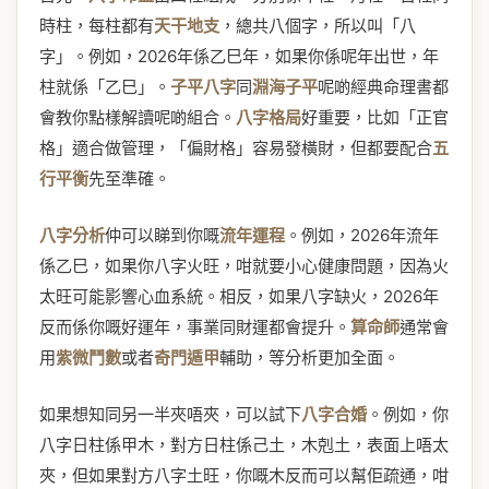
時柱，每柱都有
天干地支
，總共八個字，所以叫「八
字」。例如，2026年係乙巳年，如果你係呢年出世，年
柱就係「乙巳」。
子平八字
同
淵海子平
呢啲經典命理書都
會教你點樣解讀呢啲組合。
八字格局
好重要，比如「正官
格」適合做管理，「偏財格」容易發橫財，但都要配合
五
行平衡
先至準確。
八字分析
仲可以睇到你嘅
流年運程
。例如，2026年流年
係乙巳，如果你八字火旺，咁就要小心健康問題，因為火
太旺可能影響心血系統。相反，如果八字缺火，2026年
反而係你嘅好運年，事業同財運都會提升。
算命師
通常會
用
紫微鬥數
或者
奇門遁甲
輔助，等分析更加全面。
如果想知同另一半夾唔夾，可以試下
八字合婚
。例如，你
八字日柱係甲木，對方日柱係己土，木剋土，表面上唔太
夾，但如果對方八字土旺，你嘅木反而可以幫佢疏通，咁