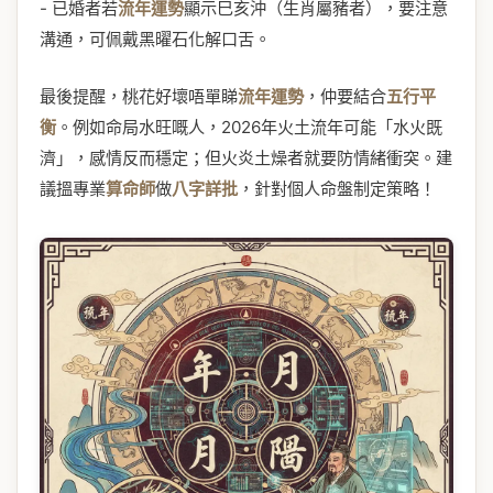
- 已婚者若
流年運勢
顯示巳亥沖（生肖屬豬者），要注意
溝通，可佩戴黑曜石化解口舌。
最後提醒，桃花好壞唔單睇
流年運勢
，仲要結合
五行平
衡
。例如命局水旺嘅人，2026年火土流年可能「水火既
濟」，感情反而穩定；但火炎土燥者就要防情緒衝突。建
議搵專業
算命師
做
八字詳批
，針對個人命盤制定策略！