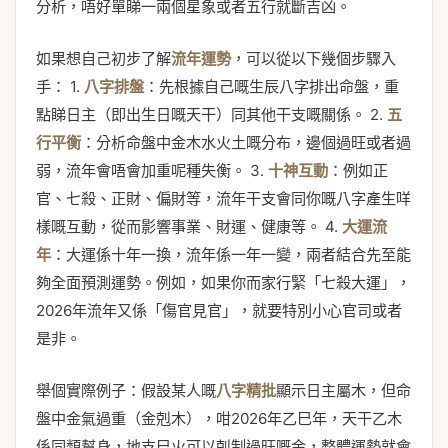
分析，唔好單睇一兩個星象或者五行就斷吉凶。
如果想自己初步了解
流年運勢
，可以從以下幾個步驟入
手： 1.
八字排盤
：先根據自己嘅生辰八字排出命盤，重
點睇日主（即出生日嘅天干）同其他干支嘅關係。 2.
五
行平衡
：分析命盤中金木水火土嘅分布，邊個過旺或者過
弱，流年會唔會加重呢種失衡。 3.
十神互動
：例如正
官、七殺、正財、偏財等，流年干支會同你嘅八字產生咩
樣嘅互動，從而影響事業、財運、健康等。 4.
大運流
年
：大運係十年一換，流年係一年一變，兩者結合先至能
夠全面預測運勢。例如，如果你而家行緊「七殺大運」，
2026年流年又係「傷官見官」，就要特別小心官司或者
是非。
舉個實際例子：假設某人嘅
八字精批
顯示日主屬木，但命
盤中金氣過重（金剋木），咁2026年乙巳年，天干乙木
係同類幫身，地支巳火可以剋制過旺嘅金，整體運勢就會