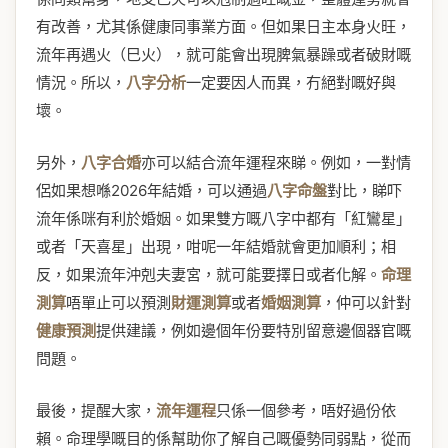
有改善，尤其係健康同事業方面。但如果日主本身火旺，
流年再遇火（巳火），就可能會出現脾氣暴躁或者破財嘅
情況。所以，
八字分析
一定要因人而異，冇絕對嘅好與
壞。
另外，
八字合婚
亦可以結合流年運程來睇。例如，一對情
侶如果想喺2026年結婚，可以通過
八字命盤
對比，睇吓
流年係咪有利於婚姻。如果雙方嘅八字中都有「紅鸞星」
或者「天喜星」出現，咁呢一年結婚就會更加順利；相
反，如果流年沖剋夫妻宮，就可能要擇日或者化解。
命理
測算
唔單止可以預測
財運測算
或者
婚姻測算
，仲可以針對
健康預測
提供建議，例如邊個年份要特別留意邊個器官嘅
問題。
最後，提醒大家，
流年運程
只係一個參考，唔好過份依
賴。命理學嘅目的係幫助你了解自己嘅優勢同弱點，從而