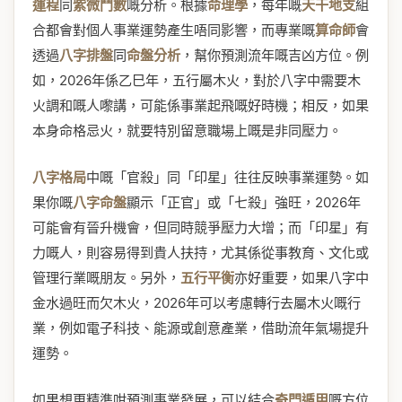
運程
同
紫微鬥數
嘅分析。根據
命理學
，每年嘅
天干地支
組
合都會對個人事業運勢產生唔同影響，而專業嘅
算命師
會
透過
八字排盤
同
命盤分析
，幫你預測流年嘅吉凶方位。例
如，2026年係乙巳年，五行屬木火，對於八字中需要木
火調和嘅人嚟講，可能係事業起飛嘅好時機；相反，如果
本身命格忌火，就要特別留意職場上嘅是非同壓力。
八字格局
中嘅「官殺」同「印星」往往反映事業運勢。如
果你嘅
八字命盤
顯示「正官」或「七殺」強旺，2026年
可能會有晉升機會，但同時競爭壓力大增；而「印星」有
力嘅人，則容易得到貴人扶持，尤其係從事教育、文化或
管理行業嘅朋友。另外，
五行平衡
亦好重要，如果八字中
金水過旺而欠木火，2026年可以考慮轉行去屬木火嘅行
業，例如電子科技、能源或創意產業，借助流年氣場提升
運勢。
如果想更精準咁預測事業發展，可以結合
奇門遁甲
嘅方位