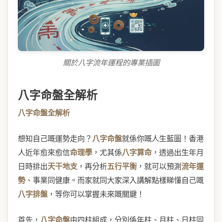
關於八字流年運程的專業插圖
八字命盤全解析
八字命盤全解析
想知自己嘅運勢走向？
八字命盤
就係你嘅人生藍圖！香港
人近年愈來愈信
命理學
，尤其係
八字算命
，透過出生年月
日時排出
天干地支
，再分析
五行平衡
，就可以預測
流年運
勢
、事業同健康。而家就同大家深入講解點樣睇懂自己嘅
八字排盤
，等你可以掌握未來嘅關鍵！
首先，
八字命盤
由四柱組成，分別係年柱、月柱、日柱同