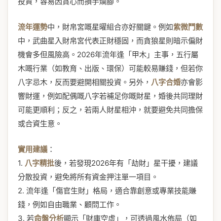
投資，容易因貪心而損手爛腳。
流年運勢
中，財帛宮嘅星曜組合亦好關鍵。例如
紫微鬥數
中，武曲星入財帛宮代表正財穩固，而貪狼星則暗示偏財
機會多但風險高。2026年流年逢「甲木」主事，五行屬
木嘅行業（如教育、出版、環保）可能較易賺錢，但若你
八字忌木，反而要避開相關投資。另外，
八字合婚
亦會影
響財運，例如配偶嘅八字若補足你嘅財星，婚後共同理財
可能更順利；反之，若兩人財星相沖，就要避免共同擔保
或合資生意。
實用建議
：
1.
八字精批
後，若發現2026年有「劫財」星干擾，建議
分散投資，避免將所有資金押注單一項目。
2. 流年逢「傷官生財」格局，適合靠創意或專業技能賺
錢，例如自由職業、顧問工作。
3. 若
命盤分析
顯示「財庫空虛」，可透過風水佈局（如