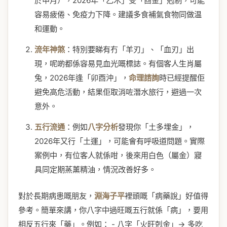
於申月），2026年「乙木」受「酉金」剋制，可能
容易疲倦、免疫力下降。建議多食補氣食物同做温
和運動。
流年神煞
：特別要睇有冇「羊刃」、「血刃」出
現，呢啲都係容易見血光嘅標誌。有個客人生肖屬
兔，2026年逢「卯酉沖」，
命理諮詢
時已經提醒佢
避免高危活動，結果佢取消咗潛水旅行，避過一次
意外。
五行流通
：例如
八字分析
發現你「土多埋金」，
2026年又行「土運」，可能會有呼吸道問題。實際
案例中，有位客人就係咁，後來用白色（屬金）寢
具同定期蒸薰精油，情況改善好多。
對於長期病患嘅朋友，
淵海子平
裡頭嘅「病藥說」好值得
參考。簡單來講，你八字中過旺嘅五行就係「病」，要用
相反五行來「藥」。例如： - 八字「火旺剋金」→ 多吃