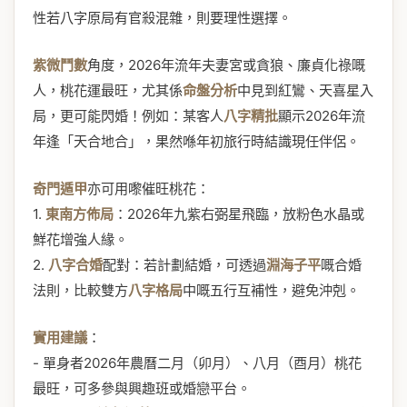
性若八字原局有官殺混雜，則要理性選擇。
紫微鬥數
角度，2026年流年夫妻宮或貪狼、廉貞化祿嘅
人，桃花運最旺，尤其係
命盤分析
中見到紅鸞、天喜星入
局，更可能閃婚！例如：某客人
八字精批
顯示2026年流
年逢「天合地合」，果然喺年初旅行時結識現任伴侶。
奇門遁甲
亦可用嚟催旺桃花：
1.
東南方佈局
：2026年九紫右弼星飛臨，放粉色水晶或
鮮花增強人緣。
2.
八字合婚
配對：若計劃結婚，可透過
淵海子平
嘅合婚
法則，比較雙方
八字格局
中嘅五行互補性，避免沖剋。
實用建議
：
- 單身者2026年農曆二月（卯月）、八月（酉月）桃花
最旺，可多參與興趣班或婚戀平台。