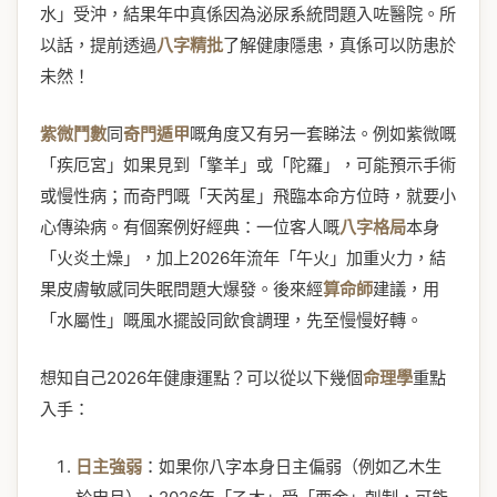
水」受沖，結果年中真係因為泌尿系統問題入咗醫院。所
以話，提前透過
八字精批
了解健康隱患，真係可以防患於
未然！
紫微鬥數
同
奇門遁甲
嘅角度又有另一套睇法。例如紫微嘅
「疾厄宮」如果見到「擎羊」或「陀羅」，可能預示手術
或慢性病；而奇門嘅「天芮星」飛臨本命方位時，就要小
心傳染病。有個案例好經典：一位客人嘅
八字格局
本身
「火炎土燥」，加上2026年流年「午火」加重火力，結
果皮膚敏感同失眠問題大爆發。後來經
算命師
建議，用
「水屬性」嘅風水擺設同飲食調理，先至慢慢好轉。
想知自己2026年健康運點？可以從以下幾個
命理學
重點
入手：
日主強弱
：如果你八字本身日主偏弱（例如乙木生