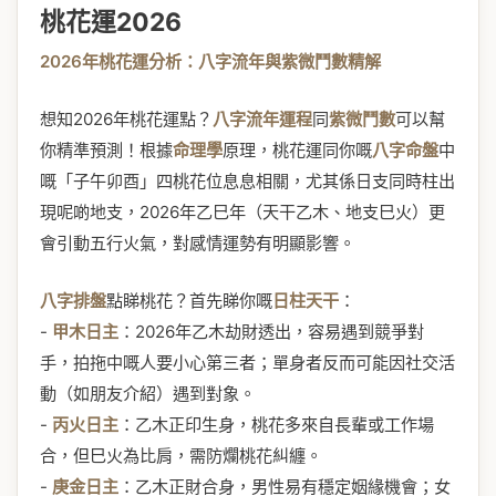
桃花運2026
2026年桃花運分析：八字流年與紫微鬥數精解
想知2026年桃花運點？
八字流年運程
同
紫微鬥數
可以幫
你精準預測！根據
命理學
原理，桃花運同你嘅
八字命盤
中
嘅「子午卯酉」四桃花位息息相關，尤其係日支同時柱出
現呢啲地支，2026年乙巳年（天干乙木、地支巳火）更
會引動五行火氣，對感情運勢有明顯影響。
八字排盤
點睇桃花？首先睇你嘅
日柱天干
：
-
甲木日主
：2026年乙木劫財透出，容易遇到競爭對
手，拍拖中嘅人要小心第三者；單身者反而可能因社交活
動（如朋友介紹）遇到對象。
-
丙火日主
：乙木正印生身，桃花多來自長輩或工作場
合，但巳火為比肩，需防爛桃花糾纏。
-
庚金日主
：乙木正財合身，男性易有穩定姻緣機會；女