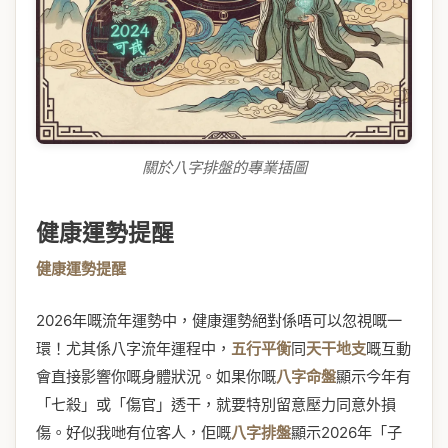
關於八字排盤的專業插圖
健康運勢提醒
健康運勢提醒
2026年嘅流年運勢中，健康運勢絕對係唔可以忽視嘅一
環！尤其係八字流年運程中，
五行平衡
同
天干地支
嘅互動
會直接影響你嘅身體狀況。如果你嘅
八字命盤
顯示今年有
「七殺」或「傷官」透干，就要特別留意壓力同意外損
傷。好似我哋有位客人，佢嘅
八字排盤
顯示2026年「子