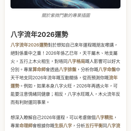
關於紫微鬥數的專業插圖
八字流年2026運勢
八字流年2026運勢
對於想知自己來年運程嘅朋友嚟講，
絕對係重中之重！2026年係乙巳年，天干屬木、地支屬
火，五行上木火相生，對唔同
八字格局
嘅人影響可以好大
分別。專業
算命師
會透過
八字排盤
，分析你嘅
八字命盤
中
天干地支同2026年流年嘅互動關係，從而預測你嘅
流年
運勢
。例如，如果本身八字火旺，2026年再遇火年，可
能要注意情緒同健康；相反，八字水旺嘅人，木火流年反
而有利財運同事業。
想深入瞭解自己2026年運程，可以考慮做個
八字精批
，
專業
命理師
會根據你嘅
生辰八字
，分析
五行平衡
同
八字流