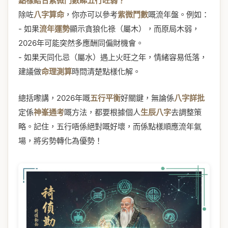
點樣結合紫微鬥數睇五行旺弱？
除咗
八字算命
，你亦可以參考
紫微鬥數
嘅流年盤。例如：
- 如果
流年運勢
顯示貪狼化祿（屬木），而原局木弱，
2026年可能突然多應酬同偏財機會。
- 如果天同化忌（屬水）遇上火旺之年，情緒容易低落，
建議做
命理測算
時問清楚點樣化解。
總括嚟講，2026年嘅
五行平衡
好關鍵，無論係
八字詳批
定係
神峯通考
嘅方法，都要根據個人
生辰八字
去調整策
略。記住，五行唔係絕對嘅好壞，而係點樣順應流年氣
場，將劣勢轉化為優勢！