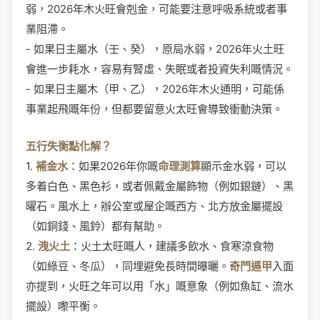
弱，2026年木火旺會剋金，可能要注意呼吸系統或者事
業阻滯。
- 如果日主屬水（壬、癸），原局水弱，2026年火土旺
會進一步耗水，容易有腎虛、失眠或者投資失利嘅情況。
- 如果日主屬木（甲、乙），2026年木火通明，可能係
事業起飛嘅年份，但都要留意火太旺會導致衝動決策。
五行失衡點化解？
1.
補金水
：如果2026年你嘅
命理測算
顯示金水弱，可以
多着白色、黑色衫，或者佩戴金屬飾物（例如銀鏈）、黑
曜石。風水上，辦公室或屋企嘅西方、北方放金屬擺設
（如銅錢、風鈴）都有幫助。
2.
洩火土
：火土太旺嘅人，建議多飲水、食寒涼食物
（如綠豆、冬瓜），同埋避免長時間曝曬。
奇門遁甲
入面
亦提到，火旺之年可以用「水」嘅意象（例如魚缸、流水
擺設）嚟平衡。